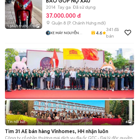
BAO GÓP NỢ XẤU
2014
Tay ga
Đã sử dụng
37.000.000 đ
Quận 8
(
P. Chánh Hưng
mới)
1 phút trước
10
341
đã
4.6
XE MÁY NGUYỄN
bán
MINH SƠN
Tin nổi bật
6
+
2
Tìm 31 AE bán hàng Vinhomes, HH nhận luôn
Công ty cổ phần thương mại dịch vụ địa ốc QTC - Đại lý độc quyền