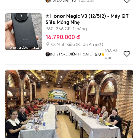
1
đã bán
Hội Đồ Điện Tử
⭐ Honor Magic V3 (12/512) - Máy QT
Siêu Mỏng Nhẹ
P60
256 GB
1 tháng
16.790.000 đ
Q. Ninh Kiều
(
P. Tân An
mới)
1 phút trước
6
108
đã
5.0
BƠ STORE ĐIỆN THOẠI
bán
XÁCH TAY CN CẦN THƠ