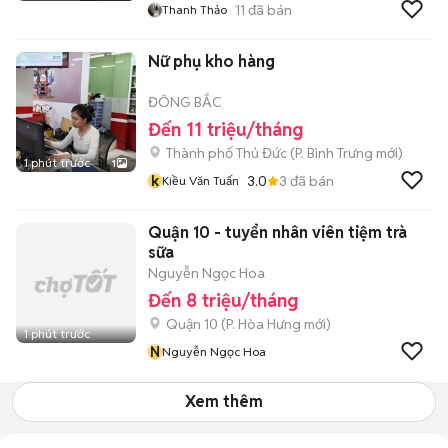
11
đã bán
Thanh Thảo
Nữ phụ kho hàng
ĐÔNG BẮC
Đến 11 triệu/tháng
Thành phố Thủ Đức
(
P. Bình Trưng
mới)
1 phút trước
1
k
3.0
3
đã bán
Kiều Văn Tuấn
Quận 10 - tuyển nhân viên tiệm trà
sữa
Nguyễn Ngọc Hoa
Đến 8 triệu/tháng
Quận 10
(
P. Hòa Hưng
mới)
1 phút trước
N
Nguyễn Ngọc Hoa
Xem thêm