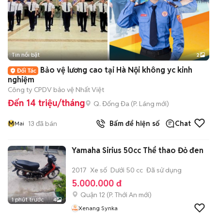
Tin nổi bật
2
Bảo vệ lương cao tại Hà Nội không yc kinh
nghiệm
Công ty CPDV bảo vệ Nhất Việt
Đến 14 triệu/tháng
Q. Đống Đa
(
P. Láng
mới)
M
13
đã bán
Bấm để hiện số
Chat
Mai
Yamaha Sirius 50cc Thể thao Đỏ đen
2017
Xe số
Dưới 50 cc
Đã sử dụng
5.000.000 đ
Quận 12
(
P. Thới An
mới)
1 phút trước
4
Xenang Synka