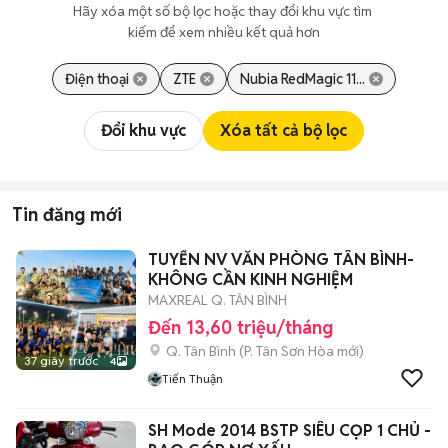
Hãy xóa một số bộ lọc hoặc thay đổi khu vực tìm 
kiếm để xem nhiều kết quả hơn
Điện thoại
ZTE
Nubia RedMagic 11...
Đổi khu vực
Xóa tất cả bộ lọc
Tin đăng mới
TUYỂN NV VĂN PHÒNG TÂN BÌNH-
KHÔNG CẦN KINH NGHIỆM
MAXREAL Q. TÂN BÌNH
Đến 13,60 triệu/tháng
Q. Tân Bình
(
P. Tân Sơn Hòa
mới)
37 giây trước
4
Tiến Thuận
SH Mode 2014 BSTP SIÊU CỌP 1 CHỦ -