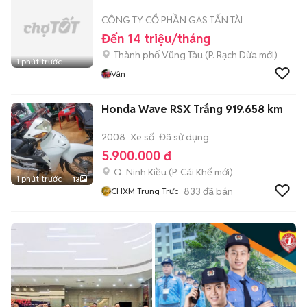
CÔNG TY CỔ PHẦN GAS TẤN TÀI
Đến 14 triệu/tháng
Thành phố Vũng Tàu
(
P. Rạch Dừa
mới)
1 phút trước
Vân
Honda Wave RSX Trắng 919.658 km
2008
Xe số
Đã sử dụng
5.900.000 đ
Q. Ninh Kiều
(
P. Cái Khế
mới)
1 phút trước
13
833
đã bán
CHXM Trung Trưc