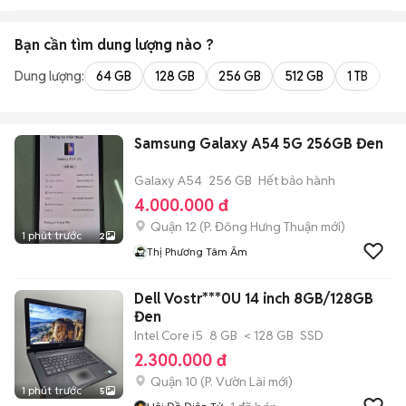
Bạn cần tìm
dung lượng
nào ?
Dung lượng:
64 GB
128 GB
256 GB
512 GB
1 TB
2 
Samsung Galaxy A54 5G 256GB Đen
Galaxy A54
256 GB
Hết bảo hành
4.000.000 đ
Quận 12
(
P. Đông Hưng Thuận
mới)
1 phút trước
2
Thị Phương Tâm Âm
Dell Vostr***0U 14 inch 8GB/128GB
Đen
Intel Core i5
8 GB
< 128 GB
SSD
2.300.000 đ
Quận 10
(
P. Vườn Lài
mới)
1 phút trước
5