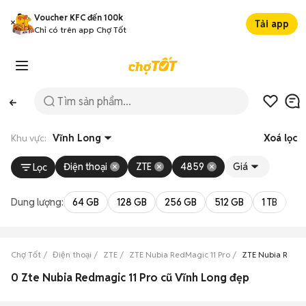
Voucher KFC đến 100k
Tải app
Chỉ có trên app Chợ Tốt
Khu vực:
Vĩnh Long
Xoá lọc
Điện thoại
ZTE
4859
Giá
Lọc
Dung lượng:
64 GB
128 GB
256 GB
512 GB
1 TB
2 
Chợ Tốt
Điện thoại
ZTE
ZTE Nubia RedMagic 11 Pro
ZTE Nubia RedMa
0 Zte Nubia Redmagic 11 Pro cũ Vĩnh Long đẹp