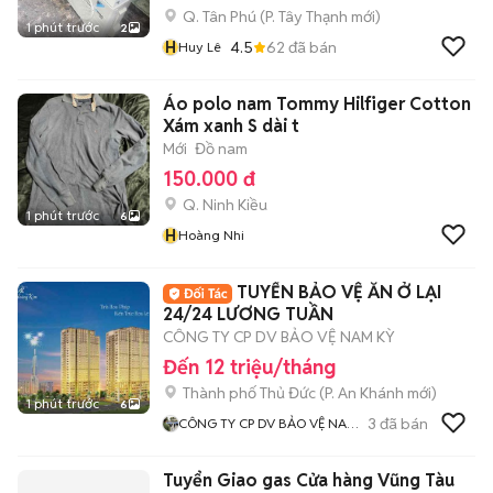
Q. Tân Phú
(
P. Tây Thạnh
mới)
1 phút trước
2
H
4.5
62
đã bán
Huy Lê
Áo polo nam Tommy Hilfiger Cotton
Xám xanh S dài t
Mới
Đồ nam
150.000 đ
Q. Ninh Kiều
1 phút trước
6
H
Hoàng Nhi
TUYỂN BẢO VỆ ĂN Ở LẠI
24/24 LƯƠNG TUẦN
CÔNG TY CP DV BẢO VỆ NAM KỲ
Đến 12 triệu/tháng
Thành phố Thủ Đức
(
P. An Khánh
mới)
1 phút trước
6
3
đã bán
CÔNG TY CP DV BẢO VỆ NAM
KỲ
Tuyển Giao gas Cửa hàng Vũng Tàu