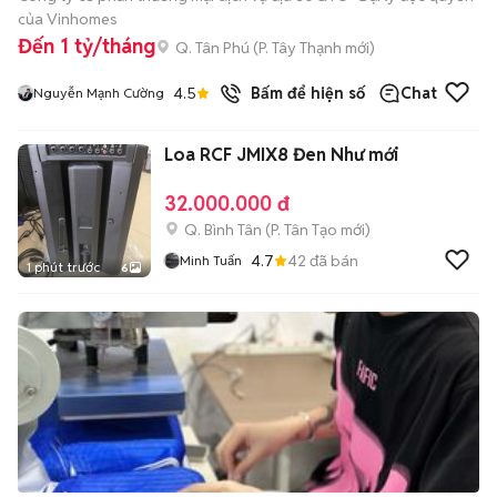
của Vinhomes
Đến 1 tỷ/tháng
Q. Tân Phú
(
P. Tây Thạnh
mới)
4.5
Bấm để hiện số
Chat
Nguyễn Mạnh Cường
Loa RCF JMIX8 Đen Như mới
32.000.000 đ
Q. Bình Tân
(
P. Tân Tạo
mới)
4.7
42
đã bán
Minh Tuấn
1 phút trước
6