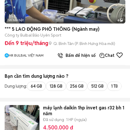
Tin nổi bật
6
+
2
*** 5 LAO ĐỘNG PHỔ THÔNG (Ngành may)
Công ty Bulbal Bảo Uyên Sport
Đến 9 triệu/tháng
Q. Bình Tân
(
P. Bình Hưng Hòa
mới)
Bấm để hiện số
Chat
HR BULBAL VIỆT NAM
Bạn cần tìm
dung lượng
nào ?
Dung lượng:
64 GB
128 GB
256 GB
512 GB
1 TB
2 
máy lạnh daikin 1hp invet gas r32 bh 1
năm
Đã sử dụng
1 HP (ngựa)
4.500.000 đ