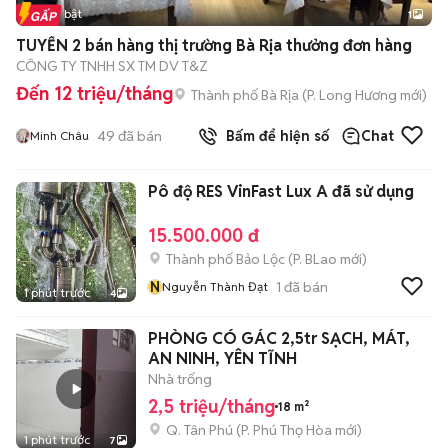
Tin nổi bật
1
TUYỂN 2 bán hàng thị trường Bà Rịa thưởng đơn hàng
CÔNG TY TNHH SX TM DV T&Z
Đến 12 triệu/tháng
Thành phố Bà Rịa
(
P. Long Hương
mới)
49
đã bán
Bấm để hiện số
Chat
Minh Châu
Pô độ RES VinFast Lux A đã sử dụng
15.500.000 đ
Thành phố Bảo Lộc
(
P. BLao
mới)
N
1
đã bán
Nguyễn Thành Đạt
1 phút trước
4
PHÒNG CÓ GÁC 2,5tr SẠCH, MÁT,
AN NINH, YÊN TĨNH
Nhà trống
2,5 triệu/tháng
18 m²
Q. Tân Phú
(
P. Phú Thọ Hòa
mới)
1 phút trước
7