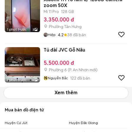
zoom 50X
Mi 11 Pro
128 GB
3.350.000 đ
Phường Tân Hưng
1 phút trước
3
4.2
38
đã bán
Hiệp
Tủ đài JVC Gỗ Nâu
5.500.000 đ
Phường 6
(
P. An Nhơn
mới)
N
122
đã bán
Nguyễn Bắc
1 phút trước
6
Xem thêm
Mua bán đồ điện tử
Huyện Cư Jút
Huyện Đăk Glong