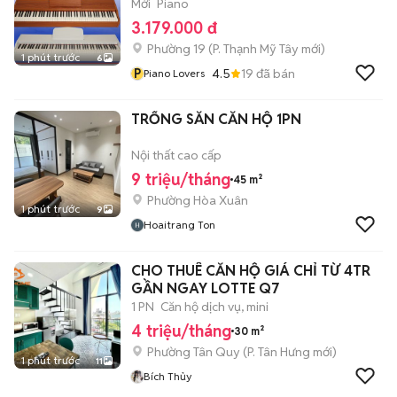
Mới
Piano
3.179.000 đ
Phường 19
(
P. Thạnh Mỹ Tây
mới)
1 phút trước
6
P
4.5
19
đã bán
Piano Lovers
TRỐNG SẴN CĂN HỘ 1PN
Nội thất cao cấp
9 triệu/tháng
45 m²
Phường Hòa Xuân
1 phút trước
9
Hoaitrang Ton
CHO THUÊ CĂN HỘ GIÁ CHỈ TỪ 4TR
GẦN NGAY LOTTE Q7
1 PN
Căn hộ dịch vụ, mini
4 triệu/tháng
30 m²
Phường Tân Quy
(
P. Tân Hưng
mới)
1 phút trước
11
Bích Thủy