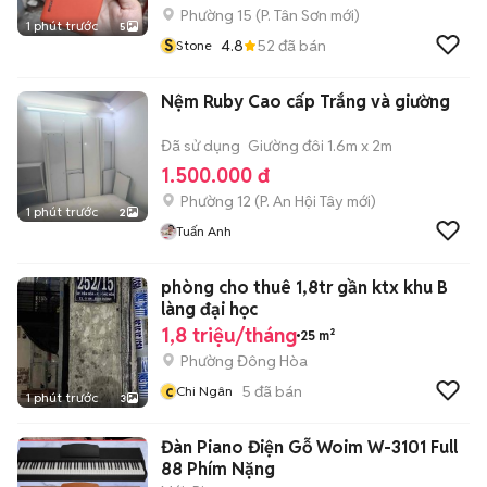
Phường 15
(
P. Tân Sơn
mới)
1 phút trước
5
S
4.8
52
đã bán
Stone
Nệm Ruby Cao cấp Trắng và giường
Đã sử dụng
Giường đôi 1.6m x 2m
1.500.000 đ
Phường 12
(
P. An Hội Tây
mới)
1 phút trước
2
Tuấn Anh
phòng cho thuê 1,8tr gần ktx khu B
làng đại học
1,8 triệu/tháng
25 m²
Phường Đông Hòa
c
5
đã bán
Chi Ngân
1 phút trước
3
Đàn Piano Điện Gỗ Woim W-3101 Full
88 Phím Nặng