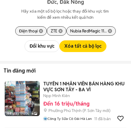
Đức, Đắk Nông
Hãy xóa một số bộ lọc hoặc thay đổi khu vực tìm 
kiếm để xem nhiều kết quả hơn
Điện thoại
ZTE
Nubia RedMagic 11...
Đổi khu vực
Xóa tất cả bộ lọc
Tin đăng mới
TUYỂN 1 NHÂN VIÊN BÁN HÀNG KHU
VỰC SƠN TÂY - BA VÌ
Npp Minh Kiên
Đến 16 triệu/tháng
Phường Phú Thịnh
(
P. Sơn Tây
mới)
44 giây trước
6
11
đã bán
Công Ty Sữa Cô Gái Hà Lan