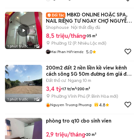
MBKD ONLINE HOẶC SPA,
NAIL RIÊNG TƯ NGAY CHỢ NGUYỄN
VĂN TRỖI LÊ VĂN SY
Shophouse
Nội thất đầy đủ
8,5 triệu/tháng
35 m²
Phường 12
(
P. Nhiêu Lộc
mới)
1 phút trước
7
5.0
Mai Phan HiFriendz
200m2 đất 2 nền liền kề view kênh
cách sông SG 50m đường 6m giá đầu
tư
Đất thổ cư
Ngang 10 m
3,4 tỷ
17 tr/m²
200 m²
Phường Vĩnh Phú
(
P. Bình Hòa
mới)
1 phút trước
7
4.8
Nguyen Truong Phuong
phòng tro q10 cbo sinh vien
2,9 triệu/tháng
20 m²