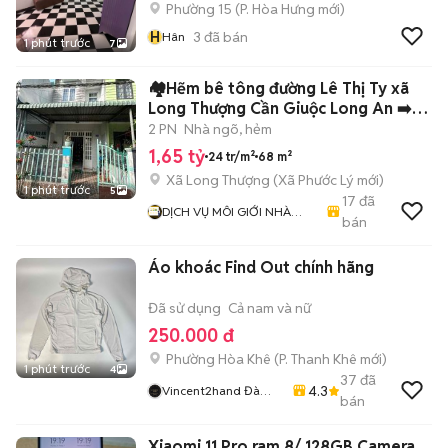
Phường 15
(
P. Hòa Hưng
mới)
H
3
đã bán
Hân
1 phút trước
7
🏘️Hẽm bê tông đường Lê Thị Ty xã
Long Thượng Cần Giuộc Long An ➡️
giáp r
2 PN
Nhà ngõ, hẻm
1,65 tỷ
24 tr/m²
68 m²
Xã Long Thượng
(
Xã Phước Lý
mới)
1 phút trước
5
17
đã
DỊCH VỤ MÔI GIỚI NHÀ
bán
ĐẤT THỊNH PHÁT ( BÌNH
CHÁNH )
Áo khoác Find Out chính hãng
Đã sử dụng
Cả nam và nữ
250.000 đ
Phường Hòa Khê
(
P. Thanh Khê
mới)
1 phút trước
4
37
đã
4.3
Vincent2hand Đà
bán
Nẵng
Xiaomi 11 Pro ram 8/ 128GB Camera