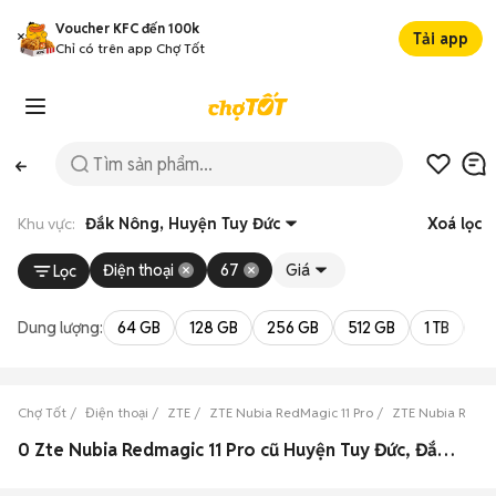
Voucher KFC đến 100k
Tải app
Chỉ có trên app Chợ Tốt
Khu vực:
Đắk Nông, Huyện Tuy Đức
Xoá lọc
Điện thoại
67
Giá
Lọc
Dung lượng:
64 GB
128 GB
256 GB
512 GB
1 TB
2 
Chợ Tốt
Điện thoại
ZTE
ZTE Nubia RedMagic 11 Pro
ZTE Nubia RedMa
0 Zte Nubia Redmagic 11 Pro cũ Huyện Tuy Đức, Đắk Nông đẹp