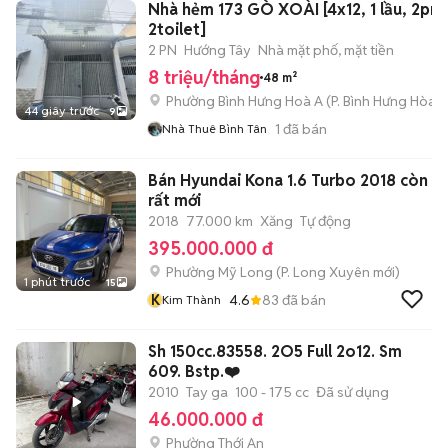
Nhà hẻm 173 GÒ XOÀI [4x12, 1 lầu, 2pn,
2toilet]
2 PN
Hướng Tây
Nhà mặt phố, mặt tiền
8 triệu/tháng
48 m²
Phường Bình Hưng Hoà A
(
P. Bình Hưng Hòa
m
44 giây trước
9
1
đã bán
Nhà Thuê Bình Tân
Bán Hyundai Kona 1.6 Turbo 2018 còn
rất mới
2018
77.000 km
Xăng
Tự động
395.000.000 đ
Phường Mỹ Long
(
P. Long Xuyên
mới)
1 phút trước
15
K
4.6
83
đã bán
Kim Thành
Sh 150cc.83558. 2O5 Full 2o12. Sm
609. Bstp.❤️
2010
Tay ga
100 - 175 cc
Đã sử dụng
46.000.000 đ
Phường Thới An