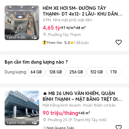
HẺM XE HƠI 5M- ĐƯỜNG TÂY
THẠNH- DT 4x12- 2 LẦU- KHU DÂN
CƯ AN NINH
3 PN
Nhà mặt phố, mặt tiền
4,65 tỷ
97 tr/m²
48 m²
Phường Tây Thạnh
1 phút trước
5
T
5.0
1
đã bán
Thien Gia
Bạn cần tìm
dung lượng
nào ?
Dung lượng:
64 GB
128 GB
256 GB
512 GB
1 TB
2 
🔥 MB 26 UNG VĂN KHIÊM, QUẬN
BÌNH THẠNH – MẶT BẰNG TRỆT DIỆN
TÍCH LỚN ✨
Mặt bằng kinh doanh
Hoàn thiện cơ bản
90 triệu/tháng
145 m²
Phường 25
(
P. Thạnh Mỹ Tây
mới)
1 phút trước
4
Ngô Quang Toàn