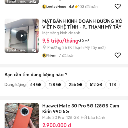
1 phút trước
20
L
4.6
103
đã bán
LeeteeHung
MẶT BẰNH KINH DOANH ĐƯỜNG XÔ
VIẾT NGHỆ TĨNH - P.. THẠNH MỸ TÂY
Mặt bằng kinh doanh
9,5 triệu/tháng
30 m²
Phường 25
(
P. Thạnh Mỹ Tây
mới)
1 phút trước
3
K
7
đã bán
Khiem
Bạn cần tìm
dung lượng
nào ?
Dung lượng:
64 GB
128 GB
256 GB
512 GB
1 TB
2 
Huawei Mate 30 Pro 5G 128GB Cam
Kirin 990 5G
Mate 30 Pro
128 GB
Hết bảo hành
2.900.000 đ