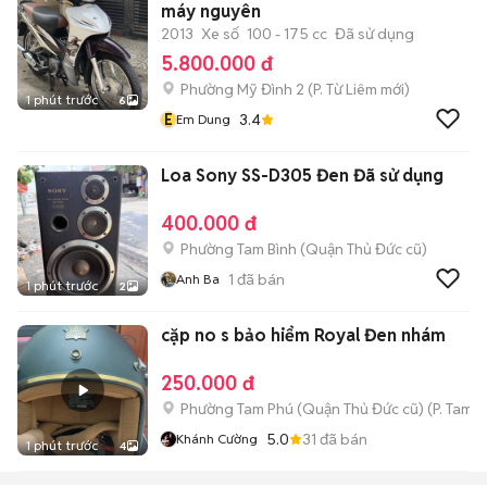
máy nguyên
2013
Xe số
100 - 175 cc
Đã sử dụng
5.800.000 đ
Phường Mỹ Đình 2
(
P. Từ Liêm
mới)
1 phút trước
6
E
3.4
Em Dung
Loa Sony SS-D305 Đen Đã sử dụng
400.000 đ
Phường Tam Bình (Quận Thủ Đức cũ)
1
đã bán
Anh Ba
1 phút trước
2
cặp no s bảo hiểm Royal Đen nhám
250.000 đ
Phường Tam Phú (Quận Thủ Đức cũ)
(
P. Tam B
5.0
31
đã bán
Khánh Cường
1 phút trước
4