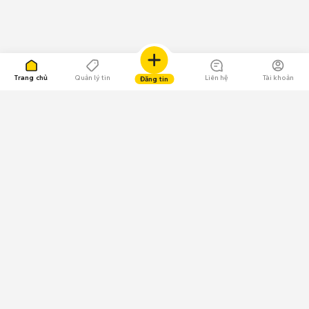
Trang chủ
Quản lý tin
Liên hệ
Tài khoản
Đăng tin
109.000 Bình chọn
Tải ứng dụng Chợ Tốt
Về Chợ Tốt
Quy chế sàn
Chính sách bảo mật
Giải quyết tranh chấp
CÔNG TY TNHH CHỢ TỐT - Người đại diện theo pháp luật:
Nguyễn Trọng Tấn; GPDKKD: 0312120782 do Sở KH & ĐT TP.HCM cấp ngày
11/01/2013;