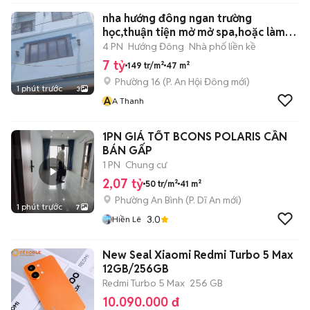
nha hướng đông ngan trường
học,thuận tiện mở mở spa,hoặc làm
can ho
4 PN
Hướng Đông
Nhà phố liền kề
7 tỷ
149 tr/m²
47 m²
Phường 16
(
P. An Hội Đông
mới)
1 phút trước
3
A
A Thanh
1PN GIÁ TỐT BCONS POLARIS CẦN
BÁN GẤP
1 PN
Chung cư
2,07 tỷ
50 tr/m²
41 m²
Phường An Bình
(
P. Dĩ An
mới)
1 phút trước
7
3.0
Hiền Lê
New Seal Xiaomi Redmi Turbo 5 Max
12GB/256GB
Redmi Turbo 5 Max
256 GB
10.090.000 đ