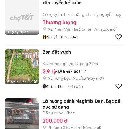
cần tuyển kế toán
Công ty tnhh xnk nông sản sấy nguyễn huy
Thương lượng
Xã Phạm Văn Hai
(
Xã Tân Vĩnh Lộc
mới)
37 giây trước
N
Nguyễn Thành Huy
Bán đất vườn
Đất nông nghiệp
Ngang 27 m
2,9 tỷ
2,9 tr/m²
1008 m²
Xã Hưng Lộc
(
Xã Dầu Giây
mới)
41 giây trước
3
7
đã bán
Thành Tâm
Lò nướng bánh Magimix Đen, Bạc đã
qua sử dụng
Đã sử dụng
Khác
200.000 đ
Phường 3
(
P. Hạnh Thông
mới)