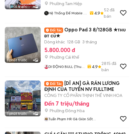
Phường Tam Hiệp
1 phút trước
4
52
đã
4.9
Hệ Thống Đế Mobile -
bán
Demobile.vn
Oppo Pad 3 8/128GB ★ᴛʜᴜ
ᴆᴛ ᴄᴜ̃★
Dòng khác
128 GB
3 tháng
5.800.000 đ
Phường Cái Khế
1 phút trước
4
2815
đã
4.9
DI ĐỘNG BULL (Thu
bán
Máy Cũ - Góp Ko Cần
Trả Trước)
[DĨ AN] GÀ RÁN LƯƠNG
ĐỊNH CỦA TUYỂN NV FULLTIME
CÔNG TY CỔ PHẦN THỊNH THẾ VINH HOA
Đến 7 triệu/tháng
Phường Đông Hòa
1 phút trước
4
Tuấn Phạm HR Gà Giòn Sốt
Ba Cô Gái