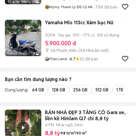
42 giây trước
3
788
đã bán
Mymy Thanh Lý Đồ Cũ Nk
Yamaha Mio 113cc Xám bạc Nữ
2006
Tay ga
100 - 175 cc
Đã sử dụng
5.900.000 đ
Xã Phước Kiển
(
Xã Nhà Bè
mới)
1 phút trước
7
4.7
32
đã bán
Thảo Land
Bạn cần tìm
dung lượng
nào ?
Dung lượng:
64 GB
128 GB
256 GB
512 GB
1 TB
2 
BÁN NHÀ ĐẸP 3 TẦNG CÓ Gara xe,
liền kề Himlam Q7 chỉ 8,8 tỳ
4 PN
Nhà ngõ, hẻm
8,8 tỷ
98 tr/m²
90 m²