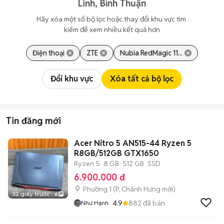
Linh, Bình Thuận
Hãy xóa một số bộ lọc hoặc thay đổi khu vực tìm 
kiếm để xem nhiều kết quả hơn
Điện thoại
ZTE
Nubia RedMagic 11...
Đổi khu vực
Xóa tất cả bộ lọc
Tin đăng mới
Acer Nitro 5 AN515-44 Ryzen 5
R8GB/512GB GTX1650
Ryzen 5
8 GB
512 GB
SSD
6.900.000 đ
Phường 1
(
P. Chánh Hưng
mới)
32 giây trước
6
4.9
882
đã bán
Như Hạnh