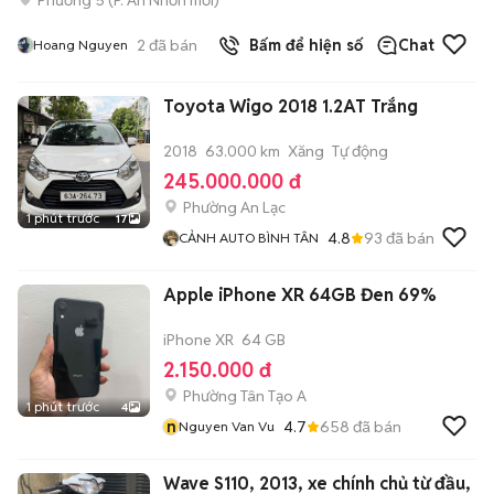
2
đã bán
Bấm để hiện số
Chat
Hoang Nguyen
Toyota Wigo 2018 1.2AT Trắng
2018
63.000 km
Xăng
Tự động
245.000.000 đ
Phường An Lạc
1 phút trước
17
4.8
93
đã bán
CẢNH AUTO BÌNH TÂN
Apple iPhone XR 64GB Đen 69%
iPhone XR
64 GB
2.150.000 đ
Phường Tân Tạo A
1 phút trước
4
n
4.7
658
đã bán
Nguyen Van Vu
Wave S110, 2013, xe chính chủ từ đầu,