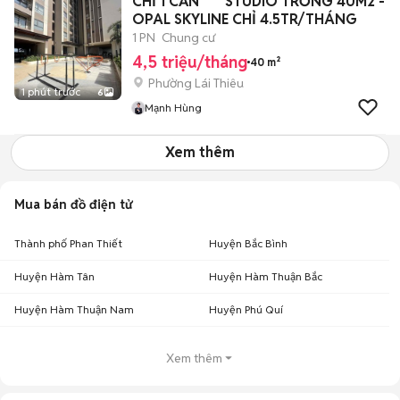
CHỈ 1 CĂN *** STUDIO TRỐNG 40M2 -
OPAL SKYLINE CHỈ 4.5TR/THÁNG
1 PN
Chung cư
4,5 triệu/tháng
40 m²
Phường Lái Thiêu
1 phút trước
6
Mạnh Hùng
Xem thêm
Mua bán đồ điện tử
Thành phố Phan Thiết
Huyện Bắc Bình
Huyện Hàm Tân
Huyện Hàm Thuận Bắc
Huyện Hàm Thuận Nam
Huyện Phú Quí
Xem thêm