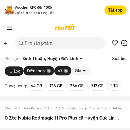
Voucher KFC đến 100k
Tải app
Chỉ có trên app Chợ Tốt
Khu vực:
Bình Thuận, Huyện Đức Linh
Xoá lọc
Điện thoại
67
Giá
Lọc
Dung lượng:
64 GB
128 GB
256 GB
512 GB
1 TB
2 
Chợ Tốt
Điện thoại
ZTE
ZTE Nubia RedMagic 11 Pro+
ZTE Nubia RedM
0 Zte Nubia Redmagic 11 Pro Plus cũ Huyện Đức Linh, Bình Thuận đẹp