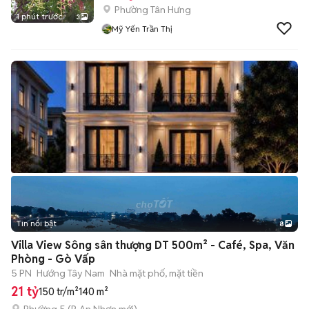
Phường Tân Hưng
1 phút trước
3
Mỹ Yến Trần Thị
Tin nổi bật
8
+
2
Villa View Sông sân thượng DT 500m² - Café, Spa, Văn
Phòng - Gò Vấp
5 PN
Hướng Tây Nam
Nhà mặt phố, mặt tiền
21 tỷ
150 tr/m²
140 m²
Phường 5
(
P. An Nhơn
mới)