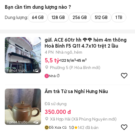
Bạn cần tìm
dung lượng
nào ?
Dung lượng:
64 GB
128 GB
256 GB
512 GB
1 TB
2 
gửi. ACE 60tr hh 🌹🌹 hẻm 4m thông
Hoà Bình F5 Q11 4.7x10 trệt 2 lầu
4 PN
Nhà ngõ, hẻm
5,5 tỷ
122 tr/m²
45 m²
Phường 5
(
P. Hòa Bình
mới)
1 phút trước
5
Nhà Ở
Ấm trà Tử sa Nghi Hưng Nâu
Đã sử dụng
350.000 đ
Xã Hợp Hải
(
Xã Phùng Nguyên
mới)
1 phút trước
4
Đ
1.0
142
đã bán
Đồ Xưa Cũ