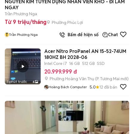
NGUYỄN KIM TUYỂN DỤNG NHÂN VIÊN KHO - ĐI LÀM
NGAY
Trần Phương Nga
Từ 9 triệu/tháng
Phường Phúc Lợi
T
Bấm để hiện số
Chat
Trần Phương Nga
Acer Nitro ProPanel AN 15-52-74UM
180HZ BH 2028-06
Intel Core i7
16 GB
512 GB
SSD
20.999.999 đ
Phường Hoàng Văn Thụ
(
P. Tương Mai
mới)
1 phút trước
6
5.0
12
đã bán
Hoàng Bách Computer