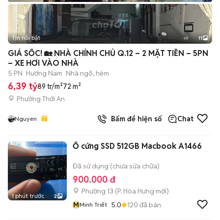
Tin nổi bật
11
+
2
GIÁ SỐC! 🏡 NHÀ CHÍNH CHỦ Q.12 – 2 MẶT TIỀN – 5PN
– XE HƠI VÀO NHÀ
5 PN
Hướng Nam
Nhà ngõ, hẻm
6,39 tỷ
89 tr/m²
72 m²
Phường Thới An
Bấm để hiện số
Chat
Nguyen
Ổ cứng SSD 512GB Macbook A1466
Đã sử dụng (chưa sửa chữa)
900.000 đ
Phường 13
(
P. Hòa Hưng
mới)
1 phút trước
2
M
5.0
120
đã bán
Minh Triết