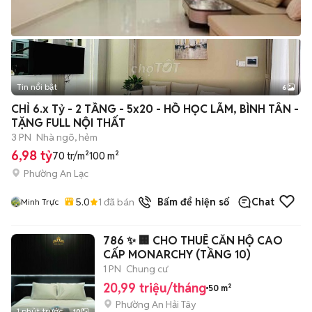
Tin nổi bật
6
+
2
CHỈ 6.x Tỷ - 2 TẦNG - 5x20 - HỒ HỌC LÃM, BÌNH TÂN -
TẶNG FULL NỘI THẤT
3 PN
Nhà ngõ, hẻm
6,98 tỷ
70 tr/m²
100 m²
Phường An Lạc
5.0
1
đã bán
Bấm để hiện số
Chat
Minh Trực
786 ✨ 🏢 CHO THUÊ CĂN HỘ CAO
CẤP MONARCHY (TẦNG 10)
1 PN
Chung cư
20,99 triệu/tháng
50 m²
Phường An Hải Tây
1 phút trước
10