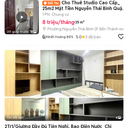
Cho Thuê Studio Cao Cấp_
25m2 Mặt Tiền Nguyễn Thái Bình Quận
1
1 PN
Chung cư
8 triệu/tháng
25 m²
Phường Nguyễn Thái Bình
(
P. Bến Thành
mới)
39 giây trước
11
5.0
3
đã bán
Nhất Hoàng BĐS
Tin nổi bật
6
+
2
2Tr1/Giường Đầy Đủ Tiện Nghi, Bao Điện Nước_Chỉ