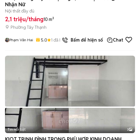
Nhận Nữ
Nội thất đầy đủ
2,1 triệu/tháng
10 m²
Phường Tây Thạnh
5.0
1
đã bán
Bấm để hiện số
Chat
Phạm Văn Hai
Tin nổi bật
3
KIOT TRỊNH ĐÌNH TRỌNG PHÙ HỢP KINH DOANH