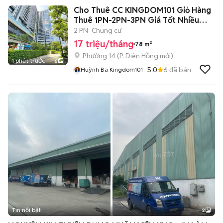
Cho Thuê CC KINGDOM101 Giỏ Hàng
Thuê 1PN-2PN-3PN Giá Tốt Nhiều
Căn
2 PN
Chung cư
17 triệu/tháng
78 m²
Phường 14
(
P. Diên Hồng
mới)
1 phút trước
6
5.0
6
đã bán
Huỳnh Ba Kingdom101
Tin nổi bật
2