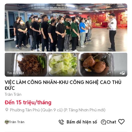
Tin nổi bật
4
VIỆC LÀM CÔNG NHÂN-KHU CÔNG NGHỆ CAO THỦ
ĐỨC
Trân Trân
Đến 15 triệu/tháng
Phường Tân Phú (Quận 9 cũ)
(
P. Tăng Nhơn Phú
mới)
Bấm để hiện số
Chat
Trân Trân