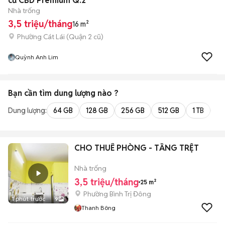
cư CBD Premium Q.2
Nhà trống
3,5 triệu/tháng
16 m²
Phường Cát Lái (Quận 2 cũ)
Quỳnh Anh Lim
Bạn cần tìm
dung lượng
nào ?
Dung lượng:
64 GB
128 GB
256 GB
512 GB
1 TB
2 
CHO THUÊ PHÒNG - TẦNG TRỆT
Nhà trống
3,5 triệu/tháng
25 m²
Phường Bình Trị Đông
1 phút trước
9
Thanh Bông