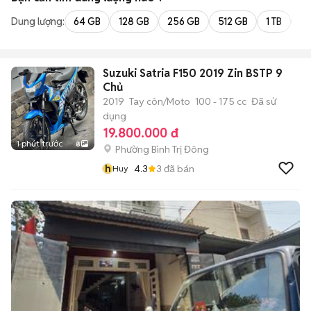
Dung lượng:
64 GB
128 GB
256 GB
512 GB
1 TB
2 
Suzuki Satria F150 2019 Zin BSTP 9
Chủ
2019
Tay côn/Moto
100 - 175 cc
Đã sử
dụng
19.800.000 đ
1 phút trước
8
Phường Bình Trị Đông
h
4.3
3
đã bán
Huy