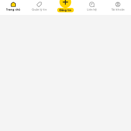
Trang chủ
Quản lý tin
Liên hệ
Tài khoản
Đăng tin
109.000 Bình chọn
Tải ứng dụng Chợ Tốt
Về Chợ Tốt
Quy chế sàn
Chính sách bảo mật
Giải quyết tranh chấp
CÔNG TY TNHH CHỢ TỐT - Người đại diện theo pháp luật:
Nguyễn Trọng Tấn; GPDKKD: 0312120782 do Sở KH & ĐT TP.HCM cấp ngày
11/01/2013;
GPMXH: 185/GP-BTTTT do Bộ Thông tin và Truyền thông
cấp ngày 09/07/2024 - Chịu trách nhiệm
nội dung: Trần Hoàng Ly.
Chính sách sử dụng
Địa chỉ: Tầng 18, Toà nhà UOA, Số 6 đường Tân Trào, Phường Tân Mỹ,