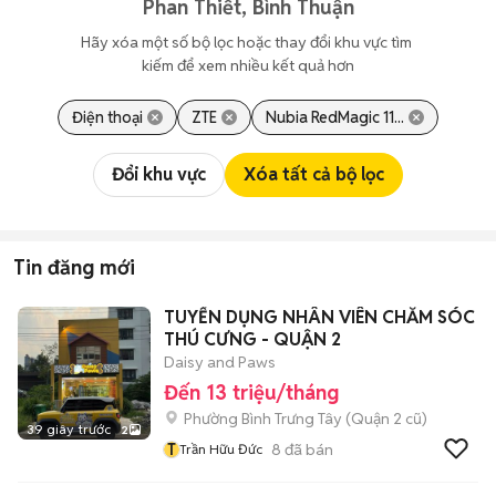
Phan Thiết, Bình Thuận
Hãy xóa một số bộ lọc hoặc thay đổi khu vực tìm 
kiếm để xem nhiều kết quả hơn
Điện thoại
ZTE
Nubia RedMagic 11...
Đổi khu vực
Xóa tất cả bộ lọc
Tin đăng mới
TUYỂN DỤNG NHÂN VIÊN CHĂM SÓC
THÚ CƯNG - QUẬN 2
Daisy and Paws
Đến 13 triệu/tháng
Phường Bình Trưng Tây (Quận 2 cũ)
39 giây trước
2
T
8
đã bán
Trần Hữu Đức