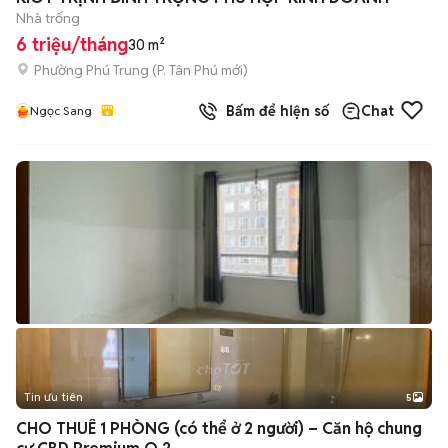
Nhà trống
6 triệu/tháng
30 m²
Phường Phú Trung
(
P. Tân Phú
mới)
Bấm để hiện số
Chat
Ngọc Sang
Tin ưu tiên
5
CHO THUÊ 1 PHÒNG (có thể ở 2 người) – Căn hộ chung