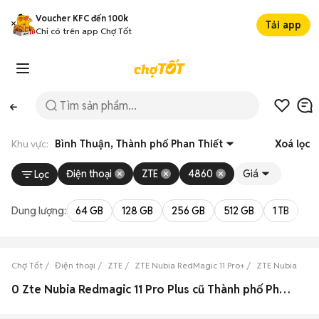
Voucher KFC đến 100k
Tải app
Chỉ có trên app Chợ Tốt
Khu vực:
Bình Thuận, Thành phố Phan Thiết
Xoá lọc
Điện thoại
ZTE
4860
Giá
Lọc
Dung lượng:
64 GB
128 GB
256 GB
512 GB
1 TB
2 
Chợ Tốt
Điện thoại
ZTE
ZTE Nubia RedMagic 11 Pro+
ZTE Nubia RedM
0 Zte Nubia Redmagic 11 Pro Plus cũ Thành phố Phan Thiết, Bình Thuận đẹp