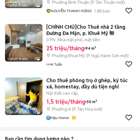
Phường Bình Thuận
(
P. Tân Thuận
mới)
1 phút trước
3
1
đã bán
NGUYỄN THANH HƯNG
[CHÍNH CHỦ]Cho Thuê nhà 2 tầng
Đường Đa Mặn, p. Khuê Mỹ 🌺
3 PN
Nhà mặt phố, mặt tiền
25 triệu/tháng
94 m²
Phường Khuê Mỹ
(
P. Ngũ Hành Sơn
mới)
1 phút trước
7
A Tuấn
Cho thuê phòng trọ ở ghép, ký túc
xá, homestay, đầy đủ tiện nghi
Nội thất cao cấp
1,5 triệu/tháng
30 m²
Phường 6
(
P. Tân Hòa
mới)
1 phút trước
12
Hậu Home
Bạn cần tìm
dung lượng
nào ?