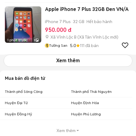
Apple iPhone 7 Plus 32GB Đen VN/A
iPhone 7 Plus
32 GB
Hết bảo hành
950.000 đ
Xã Vĩnh Lộc B
(
Xã Tân Vĩnh Lộc
mới)
1 phút trước
3
t
5.0
111
đã bán
Tường San
Xem thêm
Mua bán đồ điện tử
Thành phố Sông Công
Thành phố Thái Nguyên
Huyện Đại Từ
Huyện Định Hóa
Huyện Đồng Hỷ
Huyện Phú Lương
Xem thêm