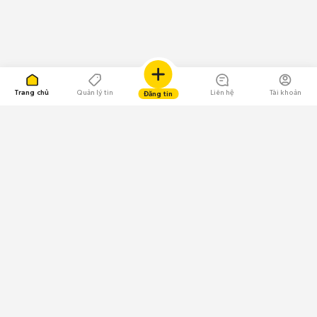
Trang chủ
Quản lý tin
Liên hệ
Tài khoản
Đăng tin
109.000 Bình chọn
Tải ứng dụng Chợ Tốt
Về Chợ Tốt
Quy chế sàn
Chính sách bảo mật
Giải quyết tranh chấp
CÔNG TY TNHH CHỢ TỐT - Người đại diện theo pháp luật:
Nguyễn Trọng Tấn; GPDKKD: 0312120782 do Sở KH & ĐT TP.HCM cấp ngày