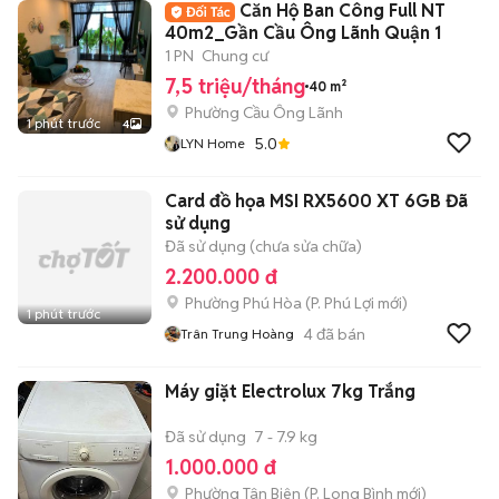
Căn Hộ Ban Công Full NT
40m2_Gần Cầu Ông Lãnh Quận 1
1 PN
Chung cư
7,5 triệu/tháng
40 m²
Phường Cầu Ông Lãnh
1 phút trước
4
5.0
LYN Home
Card đồ họa MSI RX5600 XT 6GB Đã
sử dụng
Đã sử dụng (chưa sửa chữa)
2.200.000 đ
Phường Phú Hòa
(
P. Phú Lợi
mới)
1 phút trước
4
đã bán
Trân Trung Hoàng
Máy giặt Electrolux 7kg Trắng
Đã sử dụng
7 - 7.9 kg
1.000.000 đ
Phường Tân Biên
(
P. Long Bình
mới)