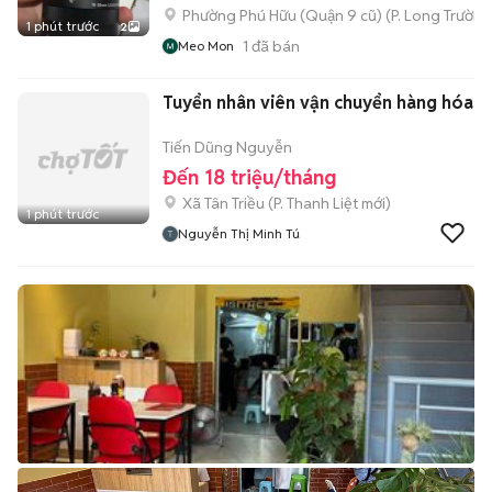
Phường Phú Hữu (Quận 9 cũ)
(
P. Long Trường
1 phút trước
2
1
đã bán
Meo Mon
Tuyển nhân viên vận chuyển hàng hóa
Tiến Dũng Nguyễn
Đến 18 triệu/tháng
Xã Tân Triều
(
P. Thanh Liệt
mới)
1 phút trước
Nguyễn Thị Minh Tú