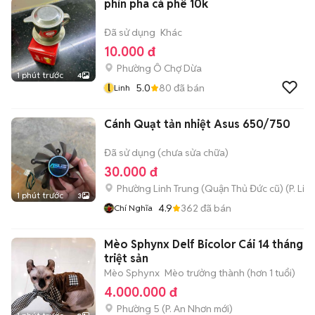
phin pha cà phê 10k
Đã sử dụng
Khác
10.000 đ
Phường Ô Chợ Dừa
1 phút trước
4
l
5.0
80
đã bán
Linh
Cánh Quạt tản nhiệt Asus 650/750
Đã sử dụng (chưa sửa chữa)
30.000 đ
Phường Linh Trung (Quận Thủ Đức cũ)
(
P. Lin
1 phút trước
3
4.9
362
đã bán
Chí Nghĩa
Mèo Sphynx Delf Bicolor Cái 14 tháng
triệt sản
Mèo Sphynx
Mèo trưởng thành (hơn 1 tuổi)
4.000.000 đ
Phường 5
(
P. An Nhơn
mới)