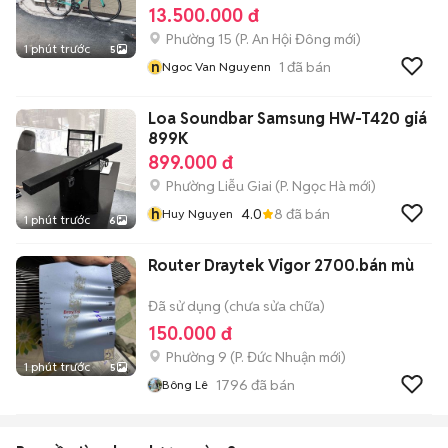
13.500.000 đ
Phường 15
(
P. An Hội Đông
mới)
1 phút trước
5
n
1
đã bán
Ngoc Van Nguyenn
Loa Soundbar Samsung HW-T420 giá
899K
899.000 đ
Phường Liễu Giai
(
P. Ngọc Hà
mới)
h
4.0
8
đã bán
Huy Nguyen
1 phút trước
6
Router Draytek Vigor 2700.bán mù
Đã sử dụng (chưa sửa chữa)
150.000 đ
Phường 9
(
P. Đức Nhuận
mới)
1 phút trước
5
1796
đã bán
Bông Lê