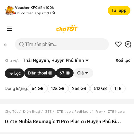
Voucher KFC đến 100k
Tải app
Chỉ có trên app Chợ Tốt
Khu vực:
Thái Nguyên, Huyện Phú Bình
Xoá lọc
Điện thoại
67
Giá
Lọc
Dung lượng:
64 GB
128 GB
256 GB
512 GB
1 TB
2 
Chợ Tốt
Điện thoại
ZTE
ZTE Nubia RedMagic 11 Pro+
ZTE Nubia RedM
0 Zte Nubia Redmagic 11 Pro Plus cũ Huyện Phú Bình, Thái Nguyên đẹp