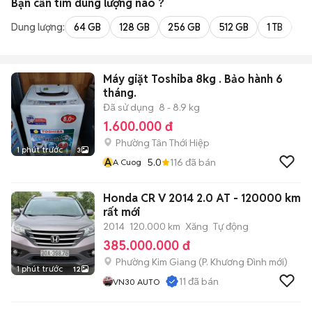
Bạn cần tìm
dung lượng
nào ?
Dung lượng:
64 GB
128 GB
256 GB
512 GB
1 TB
2 
Máy giặt Toshiba 8kg . Bảo hành 6
tháng.
Đã sử dụng
8 - 8.9 kg
1.600.000 đ
Phường Tân Thới Hiệp
1 phút trước
3
A
5.0
116
đã bán
A Cuog
Honda CR V 2014 2.0 AT - 120000 km
rất mới
2014
120.000 km
Xăng
Tự động
385.000.000 đ
Phường Kim Giang
(
P. Khương Đình
mới)
1 phút trước
12
11
đã bán
VN30 AUTO