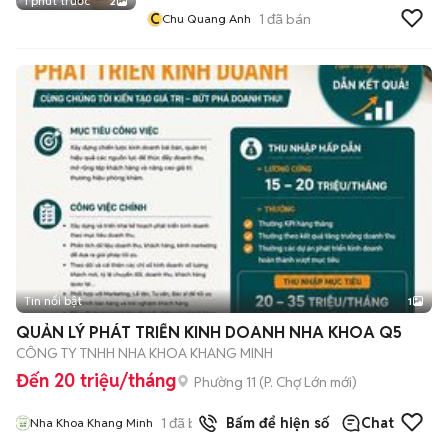
1 phút trước
2
C
1
đã bán
Chu Quang Anh
Tin nổi bật
1
QUẢN LÝ PHÁT TRIỂN KINH DOANH NHA KHOA Q5
CÔNG TY TNHH NHA KHOA KHANG MINH
Đến 20 triệu/tháng
Phường 11
(
P. Chợ Lớn
mới)
1
đã bán
Bấm để hiện số
Chat
Nha Khoa Khang Minh