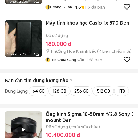
1 phút trước
3
H
4.8
119
đã bán
Hoàng Quân
Máy tính khoa học Casio fx 570 Đen
Đã sử dụng
180.000 đ
Phường Hòa Khánh Bắc
(
P. Liên Chiểu
mới)
1 phút trước
2
T
1
đã bán
Tên Chưa Cung Cấp
Bạn cần tìm
dung lượng
nào ?
Dung lượng:
64 GB
128 GB
256 GB
512 GB
1 TB
2 
Ống kính Sigma 18-50mm f/2.8 Sony E-
mount Đen
Đã sử dụng (chưa sửa chữa)
10.400.000 đ