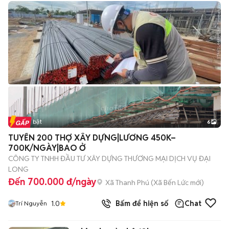
Tin nổi bật
6
+
2
TUYỂN 200 THỢ XÂY DỰNG|LƯƠNG 450K–
700K/NGÀY|BAO Ở
CÔNG TY TNHH ĐẦU TƯ XÂY DỰNG THƯƠNG MẠI DỊCH VỤ ĐẠI
LONG
Đến 700.000 đ/ngày
Xã Thanh Phú
(
Xã Bến Lức
mới)
1.0
Bấm để hiện số
Chat
Trí Nguyễn