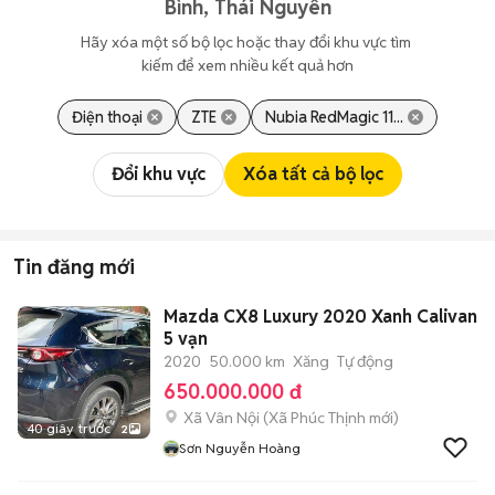
Bình, Thái Nguyên
Hãy xóa một số bộ lọc hoặc thay đổi khu vực tìm 
kiếm để xem nhiều kết quả hơn
Điện thoại
ZTE
Nubia RedMagic 11...
Đổi khu vực
Xóa tất cả bộ lọc
Tin đăng mới
Mazda CX8 Luxury 2020 Xanh Calivan
5 vạn
2020
50.000 km
Xăng
Tự động
650.000.000 đ
Xã Vân Nội
(
Xã Phúc Thịnh
mới)
40 giây trước
2
Sơn Nguyễn Hoàng