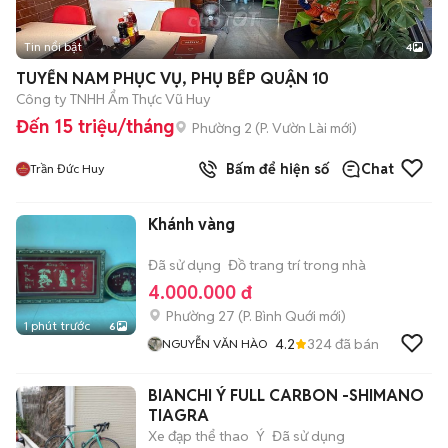
Tin nổi bật
4
TUYỂN NAM PHỤC VỤ, PHỤ BẾP QUẬN 10
Công ty TNHH Ẩm Thực Vũ Huy
Đến 15 triệu/tháng
Phường 2
(
P. Vườn Lài
mới)
Bấm để hiện số
Chat
Trần Đức Huy
Khánh vàng
Đã sử dụng
Đồ trang trí trong nhà
4.000.000 đ
Phường 27
(
P. Bình Quới
mới)
1 phút trước
6
4.2
324
đã bán
NGUYỄN VĂN HÀO
BIANCHI Ý FULL CARBON -SHIMANO
TIAGRA
Xe đạp thể thao
Ý
Đã sử dụng