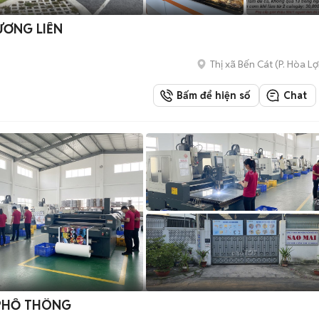
ƯƠNG LIỀN
Thị xã Bến Cát
(
P. Hòa Lợ
Bấm để hiện số
Chat
PHỔ THÔNG