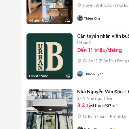
Huyện Bình Chánh
(
Xã Bì
Thiên Kim
44 giây trước
7
Cần tuyển nhân viên bu
Urban B
Đến 11 triệu/tháng
Quận 12
(
P. An Phú Đông
Thục Quyên
1 phút trước
1
Nhà Nguyễn Văn Đậu – G
2 PN
Nhà ngõ, hẻm
3,3 tỷ
89 tr/m²
37 m²
Q. Bình Thạnh
(
P. Bình Lợi