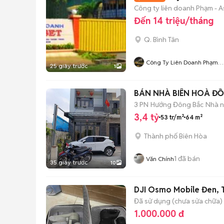
Công ty liên doanh Phạm - A
Đến 14 triệu/tháng
Q. Bình Tân
Công Ty Liên Doanh Phạm
25 giây trước
1
Asset
BÁN NHÀ BIÊN HOÀ Đ
3 PN
Hướng Đông Bắc
Nhà n
3,4 tỷ
53 tr/m²
64 m²
Thành phố Biên Hòa
1
đã bán
Văn Chính
35 giây trước
10
DJI Osmo Mobile Đen, 
Đã sử dụng (chưa sửa chữa)
1.000.000 đ