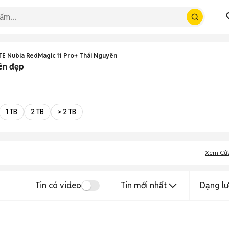
TE Nubia RedMagic 11 Pro+ Thái Nguyên
ên đẹp
1 TB
2 TB
> 2 TB
Xem Cử
Tin có video
Tin mới nhất
Dạng lư