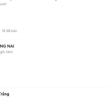
sset
18
đã bán
ỒNG NAI
gõ, hẻm
Trắng