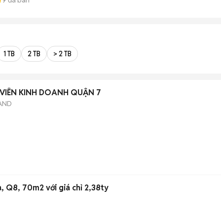
1 TB
2 TB
> 2 TB
VIÊN KINH DOANH QUẬN 7
AND
)
a, Q8, 70m2 với giá chỉ 2,38ty