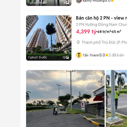
5.0
Kathy Phương
1 phút trước
5
Bán căn hộ 2 PN - view
2 PN
Hướng Đông Nam
Chun
4,399 tỷ
68 tr/m²
65 m²
Thành phố Thủ Đức
(
P. P
T
5.0
2
đã bán
Tấn Thành
1 phút trước
12