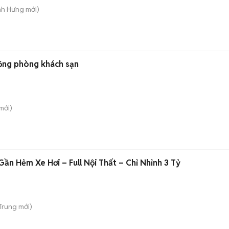
nh Hưng
mới)
ồng phòng khách sạn
mới)
ần Hẻm Xe Hơi – Full Nội Thất – Chỉ Nhỉnh 3 Tỷ
 Trung
mới)