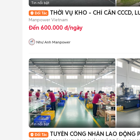
Tin nổi bật
THỜI VỤ KHO - CHỈ CẦN CCCD, L
Manpower Vietnam
Đến 600.000 đ/ngày
Như Anh Manpower
Tin nổi bật
TUYỂN CÔNG NHÂN LAO ĐỘNG 