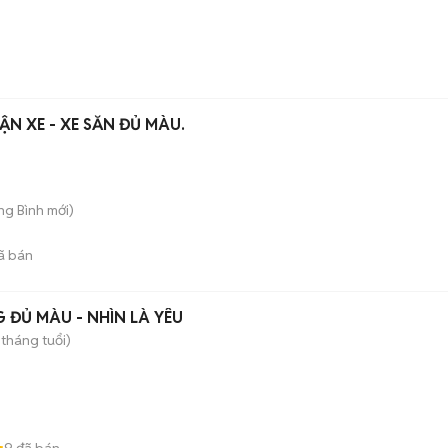
ẬN XE - XE SẴN ĐỦ MÀU.
ong Bình
mới)
ã bán
ĐỦ MÀU - NHÌN LÀ YÊU
 tháng tuổi)
9
đã bán