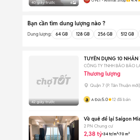
O PET - Animal Shop
40 giây trước
6
Bạn cần tìm
dung lượng
nào ?
Dung lượng:
64 GB
128 GB
256 GB
512 GB
TUYỂN DỤNG 10 NHÂN 
CÔNG TY TNHH BẢO BẢO L
Thương lượng
Quận 7
(
P. Tân Thuận
mới
a
5.0
12
đã bán
A Đức
42 giây trước
Về quê để lại Saigon Mi
2 PN
Chung cư
2,38 tỷ
34 tr/m²
70 m²