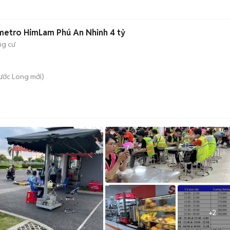
 metro HimLam Phú An Nhỉnh 4 tỷ
g cư
hước Long
mới)
+
2