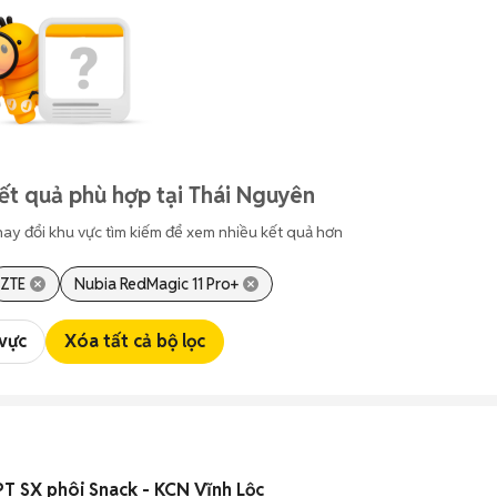
ết quả phù hợp tại Thái Nguyên
hay đổi khu vực tìm kiếm để xem nhiều kết quả hơn
ZTE
Nubia RedMagic 11 Pro+
 vực
Xóa tất cả bộ lọc
T SX phôi Snack - KCN Vĩnh Lộc