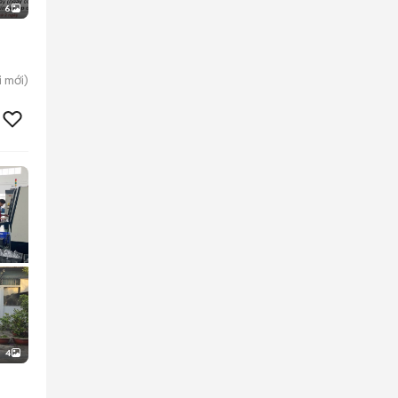
6
i
mới)
4