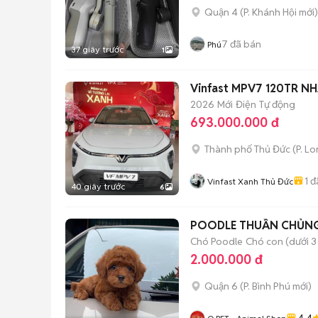
Quận 4
(
P. Khánh Hội
mới)
7
đã bán
Phú
37 giây trước
1
Vinfast MPV7 120TR NH
2026
Mới
Điện
Tự động
693.000.000 đ
Thành phố Thủ Đức
(
P. L
1
đ
Vinfast Xanh Thủ Đức
40 giây trước
6
POODLE THUẦN CHỦNG 
Chó Poodle
Chó con (dưới 3
2.000.000 đ
Quận 6
(
P. Bình Phú
mới)
4.4