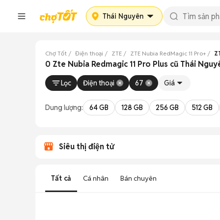
Thái Nguyên
Chợ Tốt
Điện thoại
ZTE
ZTE Nubia RedMagic 11 Pro+
Z
0 Zte Nubia Redmagic 11 Pro Plus cũ Thái Nguy
Lọc
Điện thoại
67
Giá
Dung lượng:
64 GB
128 GB
256 GB
512 GB
Siêu thị điện tử
Tất cả
Cá nhân
Bán chuyên