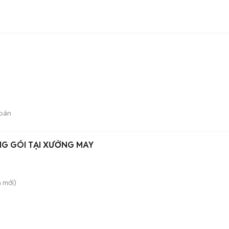
bán
NG GÓI TẠI XƯỞNG MAY
n
mới)