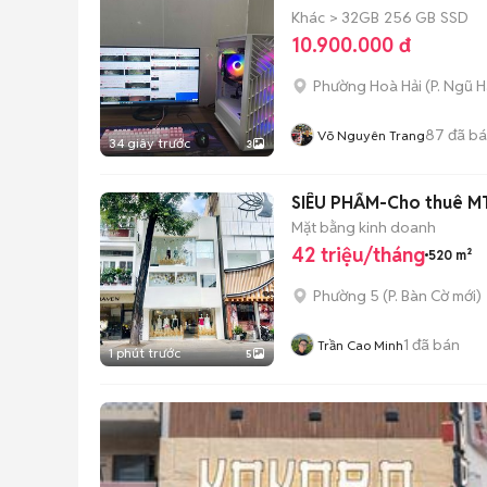
Khác
> 32GB
256 GB
SSD
10.900.000 đ
Phường Hoà Hải
(
P. Ngũ 
87
đã b
Võ Nguyên Trang
34 giây trước
3
SIÊU PHẨM-Cho thuê MT 
Mặt bằng kinh doanh
42 triệu/tháng
520 m²
Phường 5
(
P. Bàn Cờ
mới)
1
đã bán
Trần Cao Minh
1 phút trước
5