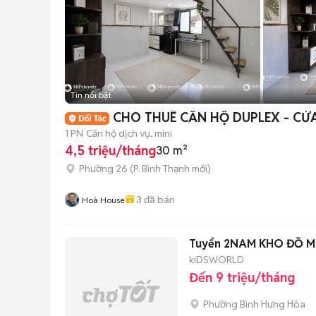
Tin nổi bật
CHO THUÊ CĂN HỘ DUPLEX - C
1 PN
Căn hộ dịch vụ, mini
4,5 triệu/tháng
30 m²
Phường 26
(
P. Bình Thạnh
mới)
3
đã bán
Hoà House
Tuyển 2NAM KHO ĐỒ M
kiDSWORLD
Đến 9 triệu/tháng
Phường Bình Hưng Hòa