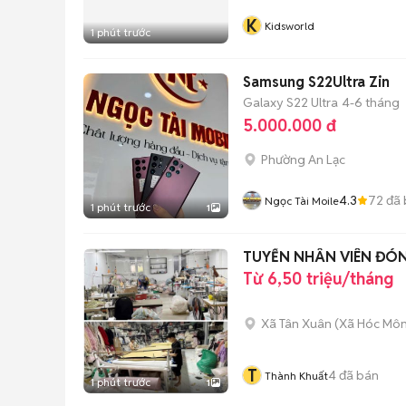
K
Kidsworld
1 phút trước
Samsung S22Ultra Zin
Galaxy S22 Ultra
4-6 tháng
5.000.000 đ
Phường An Lạc
4.3
72
đã 
Ngọc Tài Moile
1 phút trước
1
TUYỂN NHÂN VIÊN ĐÓ
Từ 6,50 triệu/tháng
Xã Tân Xuân
(
Xã Hóc Mô
T
4
đã bán
Thành Khuất
1 phút trước
1