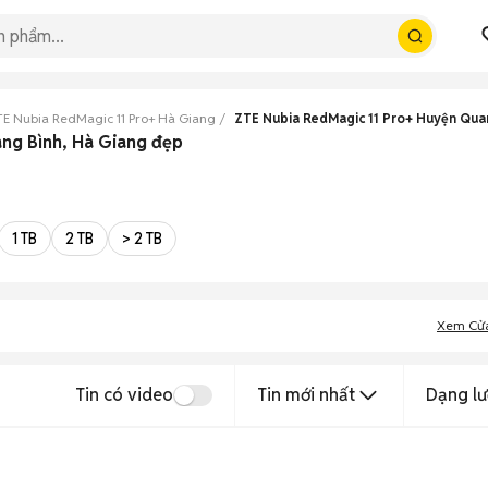
E Nubia RedMagic 11 Pro+ Hà Giang
ZTE Nubia RedMagic 11 Pro+ Huyện Qua
ang Bình, Hà Giang đẹp
1 TB
2 TB
> 2 TB
Xem Cử
Tin có video
Tin mới nhất
Dạng lư