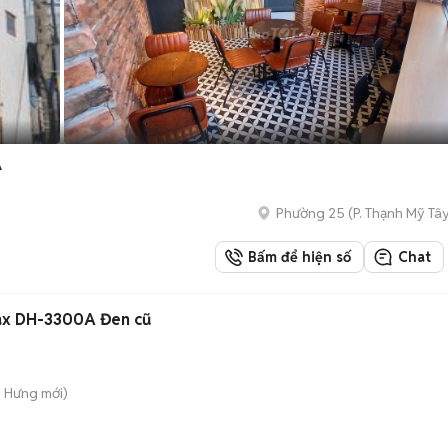
A
Phường 25
(
P. Thạnh Mỹ Tâ
Bấm để hiện số
Chat
x DH-3300A Đen cũ
n Hưng
mới)