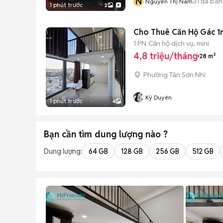
N
31
đã bán
Nguyễn Thị Nam
1 phút trước
2
Cho Thuê Căn Hộ Gác 1
1 PN
Căn hộ dịch vụ, mini
4,8 triệu/tháng
28 m²
Phường Tân Sơn Nhì
Kỳ Duyên
1 phút trước
4
Bạn cần tìm
dung lượng
nào ?
Dung lượng:
64 GB
128 GB
256 GB
512 GB