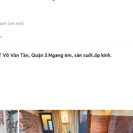
Hành Sơn
mới)
án
Võ Văn Tần, Quận 3.Ngang 6m, sàn suốt,ốp kính.