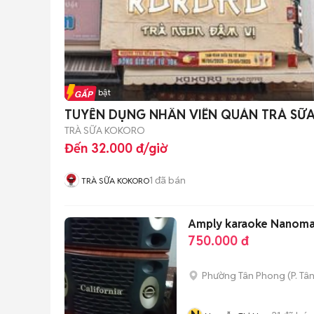
Tin nổi bật
TUYỂN DỤNG NHÂN VIÊN QUÁN TRÀ SỮ
TRÀ SỮA KOKORO
Đến 32.000 đ/giờ
1
đã bán
TRÀ SỮA KOKORO
Amply karaoke Nanoma
750.000 đ
Phường Tân Phong
(
P. Tâ