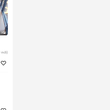
2
y
mới)