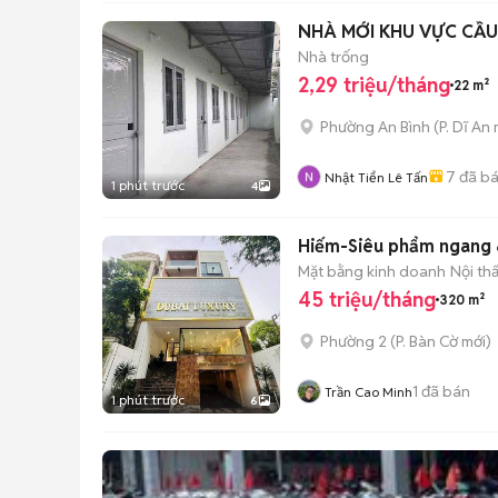
NHÀ MỚI KHU VỰC CẦU
Nhà trống
2,29 triệu/tháng
22 m²
Phường An Bình
(
P. Dĩ An
7
đã b
Nhật Tiển Lê Tấn
1 phút trước
4
Hiếm-Siêu phẩm ngang 
Mặt bằng kinh doanh
Nội th
45 triệu/tháng
320 m²
Phường 2
(
P. Bàn Cờ
mới)
1
đã bán
Trần Cao Minh
1 phút trước
6