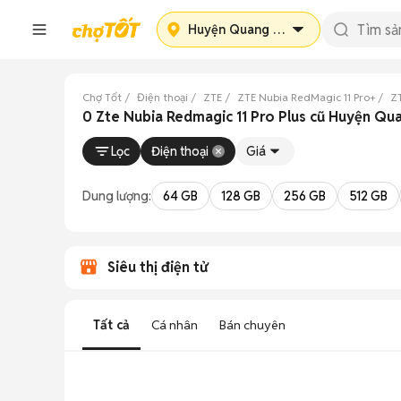
Huyện Quang Bình
Chợ Tốt
Điện thoại
ZTE
ZTE Nubia RedMagic 11 Pro+
ZT
0 Zte Nubia Redmagic 11 Pro Plus cũ Huyện Qu
Lọc
Điện thoại
Giá
Dung lượng:
64 GB
128 GB
256 GB
512 GB
Siêu thị điện tử
Tất cả
Cá nhân
Bán chuyên