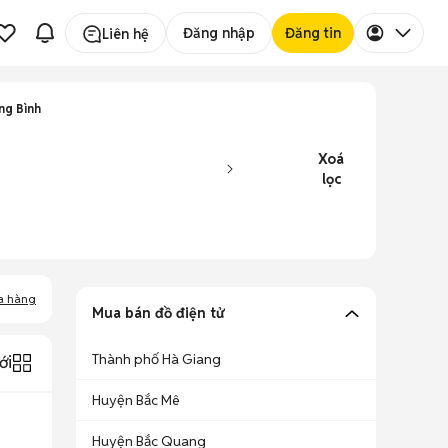
Đăng nhập
Đăng tin
Liên hệ
ng Bình
Xoá
lọc
a hàng
Mua bán đồ điện tử
Thành phố Hà Giang
ới
Huyện Bắc Mê
Huyện Bắc Quang