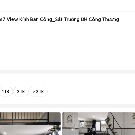
m7 View Kính Ban Công_Sát Trường ĐH Công Thương
1 TB
2 TB
> 2 TB