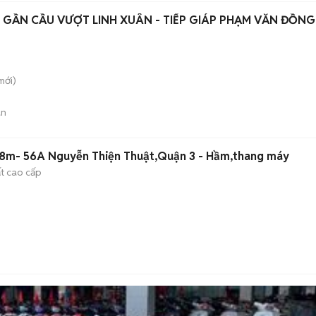
 GẦN CẦU VƯỢT LINH XUÂN - TIẾP GIÁP PHẠM VĂN ĐỒNG
mới)
án
8m- 56A Nguyễn Thiện Thuật,Quận 3 - Hầm,thang máy
ất cao cấp