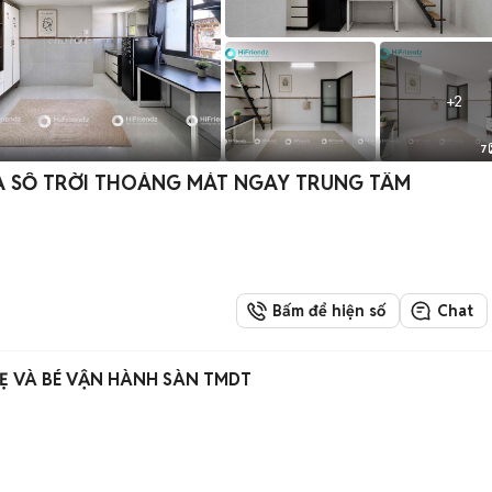
+
2
7
ỬA SỔ TRỜI THOÁNG MÁT NGAY TRUNG TÂM
Bấm để hiện số
Chat
Ẹ VÀ BÉ VẬN HÀNH SÀN TMDT