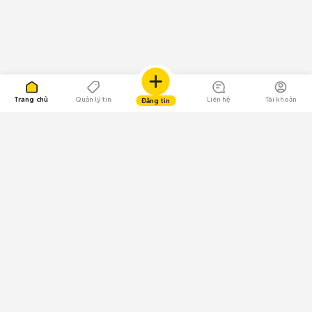
Trang chủ
Quản lý tin
Liên hệ
Tài khoản
Đăng tin
109.000 Bình chọn
Tải ứng dụng Chợ Tốt
Về Chợ Tốt
Quy chế sàn
Chính sách bảo mật
Giải quyết tranh chấp
CÔNG TY TNHH CHỢ TỐT - Người đại diện theo pháp luật: