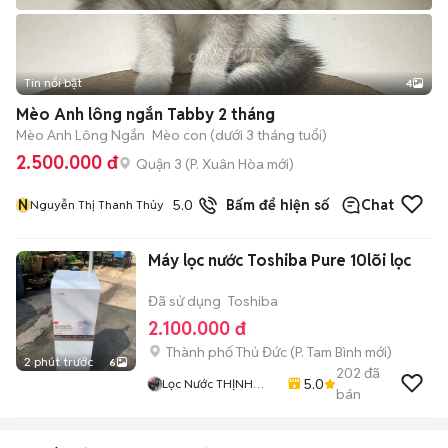
Tin nổi bật
4
Mèo Anh lông ngắn Tabby 2 tháng
Mèo Anh Lông Ngắn
Mèo con (dưới 3 tháng tuổi)
2.500.000 đ
Quận 3
(
P. Xuân Hòa
mới)
N
5.0
19
đã bán
Bấm để hiện số
Chat
Nguyễn Thị Thanh Thủy
Máy lọc nước Toshiba Pure 10lõi lọc
Đã sử dụng
Toshiba
2.100.000 đ
Thành phố Thủ Đức
(
P. Tam Bình
mới)
2 phút trước
6
202
đã
5.0
Lọc Nước THỊNH
bán
THÀNH