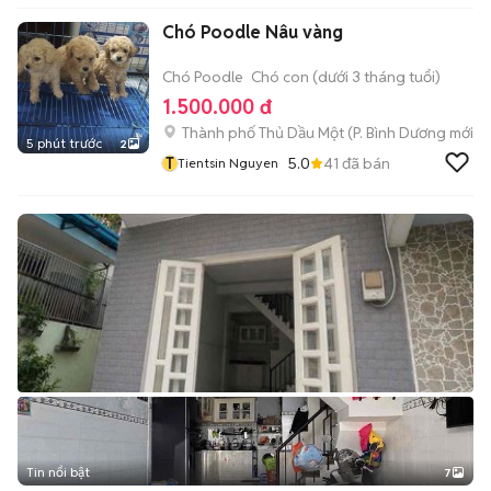
Chó Poodle Nâu vàng
Chó Poodle
Chó con (dưới 3 tháng tuổi)
1.500.000 đ
Thành phố Thủ Dầu Một
(
P. Bình Dương
mới)
5 phút trước
2
T
5.0
41
đã bán
Tientsin Nguyen
Tin nổi bật
7
+
2