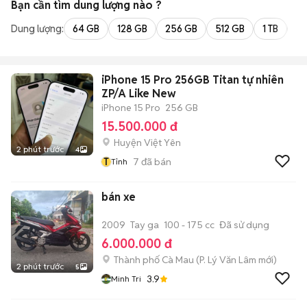
Bạn cần tìm
dung lượng
nào ?
Dung lượng:
64 GB
128 GB
256 GB
512 GB
1 TB
2 
iPhone 15 Pro 256GB Titan tự nhiên
ZP/A Like New
iPhone 15 Pro
256 GB
15.500.000 đ
Huyện Việt Yên
2 phút trước
4
T
7
đã bán
Tỉnh
bán xe
2009
Tay ga
100 - 175 cc
Đã sử dụng
6.000.000 đ
Thành phố Cà Mau
(
P. Lý Văn Lâm
mới)
2 phút trước
5
3.9
Minh Tri