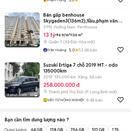
Bán gấp benhouse
Skygaden3(136m2),1lầu,phạm văn
nghị,tân phú,Q7
3 PN
Hướng Nam
Penthouse
13 tỷ
96 tr/m²
136 m²
Quận 7
(
Xã Đức Hòa
mới)
3 phút trước
12
5.0
52
đã bán
Trần Hoàng
Suzuki Ertiga 7 chỗ 2019 MT - odo
135000km
2019
135.000 km
Xăng
Số sàn
258.000.000 đ
Thành phố Thủ Đức
(
P. Long Bình
mới)
3 phút trước
20
8
đã bán
VẬT TƯ NÔNG NGHIỆP
Bạn cần tìm
dung lượng
nào ?
Dung lượng:
64 GB
128 GB
256 GB
512 GB
1 TB
2 