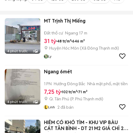
MT Trịnh Thị Miếng
Đất thổ cư
Ngang 17 m
31 tỷ
48 tr/m²
646 m²
Huyện Hóc Môn
(
Xã Đông Thạnh
mới)
4 phút trước
3
Ly
Ngang 6mét
1 PN
Hướng Đông Bắc
Nhà mặt phố, mặt tiền
7,25 tỷ
102 tr/m²
71 m²
Q. Tân Phú
(
P. Phú Thạnh
mới)
4 phút trước
3
L
2
đã bán
Linh
HIẾM CÓ KHÓ TÌM - KHU VIP BÀU
CÁT TÂN BÌNH - DT 21 M2 GIÁ CHỈ 2,3