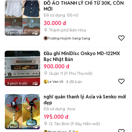
ĐỒ ÁO THANH LÝ CHỈ TỪ 30K, CÒN
MỚI
Đã sử dụng
Đồ nữ
30.000 đ
Thành phố Biên Hòa
3 phút trước
6
Trương Huỳnh Sang Sang
Đầu ghi MiniDisc Onkyo MD-122MX
Bạc Nhật Bản
900.000 đ
Quận 11
(
P. Phú Thọ
mới)
L
4
đã bán
Le Van Ut
3 phút trước
2
nghĩ quán thanh lý Asia và Senko mới
đẹp
Đã sử dụng
Asia
195.000 đ
Q. Tân Bình
(
P. Bảy Hiền
mới)
3 phút trước
1
P
5.0
Phạm Hùng