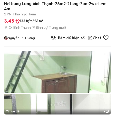
Nơ trang Long bình Thạnh-26m2-2tang-2pn-2wc-hẻm
4m
2 PN
Nhà ngõ, hẻm
3,45 tỷ
133 tr/m²
26 m²
Q. Bình Thạnh
(
P. Bình Lợi Trung
mới)
Bấm để hiện số
Chat
Nguyễn Thị Hương
Tin ưu tiên
6