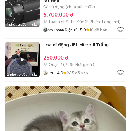
rất đẹp
Đã sử dụng (chưa sửa chữa)
6.700.000 đ
Thành phố Thủ Đức
(
P. Phước Long
mới)
1 phút trước
5
5.0
10
đã bán
Âm Thanh Điện Tử
Loa di động JBL Micro II Trắng
250.000 đ
Quận 7
(
P. Tân Hưng
mới)
4.0
265
đã bán
BVN
2 phút trước
5