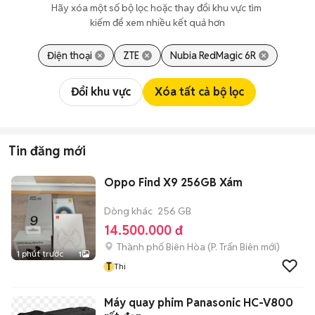
Hãy xóa một số bộ lọc hoặc thay đổi khu vực tìm 
kiếm để xem nhiều kết quả hơn
Điện thoại
ZTE
Nubia RedMagic 6R
Đổi khu vực
Xóa tất cả bộ lọc
Tin đăng mới
Oppo Find X9 256GB Xám
Dòng khác
256 GB
14.500.000 đ
Thành phố Biên Hòa
(
P. Trấn Biên
mới)
1 phút trước
1
T
Thi
Máy quay phim Panasonic HC-V800