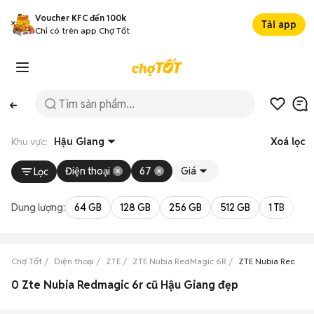
Voucher KFC đến 100k
Tải app
Chỉ có trên app Chợ Tốt
Khu vực:
Hậu Giang
Xoá lọc
Điện thoại
67
Giá
Lọc
Dung lượng:
64 GB
128 GB
256 GB
512 GB
1 TB
2 
Chợ Tốt
Điện thoại
ZTE
ZTE Nubia RedMagic 6R
ZTE Nubia RedMagi
0 Zte Nubia Redmagic 6r cũ Hậu Giang đẹp