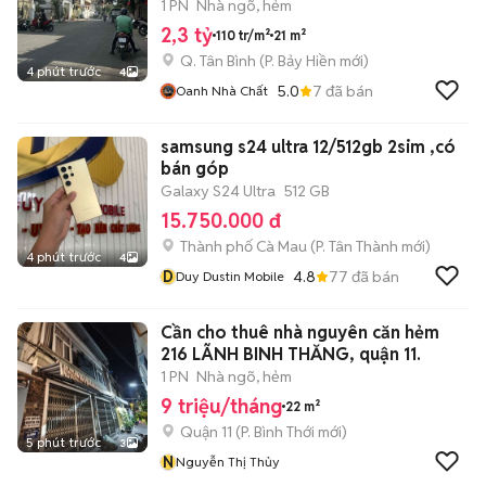
TỶ
1 PN
Nhà ngõ, hẻm
2,3 tỷ
110 tr/m²
21 m²
Q. Tân Bình
(
P. Bảy Hiền
mới)
4 phút trước
4
5.0
7
đã bán
Oanh Nhà Chất
samsung s24 ultra 12/512gb 2sim ,có
bán góp
Galaxy S24 Ultra
512 GB
15.750.000 đ
Thành phố Cà Mau
(
P. Tân Thành
mới)
4 phút trước
4
D
4.8
77
đã bán
Duy Dustin Mobile
Cần cho thuê nhà nguyên căn hẻm
216 LÃNH BINH THĂNG, quận 11.
1 PN
Nhà ngõ, hẻm
9 triệu/tháng
22 m²
Quận 11
(
P. Bình Thới
mới)
5 phút trước
3
N
Nguyễn Thị Thủy