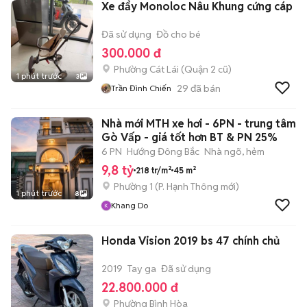
Xe đẩy Monoloc Nâu Khung cứng cáp
Đã sử dụng
Đồ cho bé
300.000 đ
Phường Cát Lái (Quận 2 cũ)
1 phút trước
3
29
đã bán
Trần Đình Chiến
Nhà mới MTH xe hơi - 6PN - trung tâm
Gò Vấp - giá tốt hơn BT & PN 25%
6 PN
Hướng Đông Bắc
Nhà ngõ, hẻm
9,8 tỷ
218 tr/m²
45 m²
Phường 1
(
P. Hạnh Thông
mới)
1 phút trước
8
Khang Do
Honda Vision 2019 bs 47 chính chủ
2019
Tay ga
Đã sử dụng
22.800.000 đ
Phường Bình Hòa