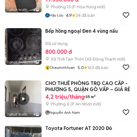
Phường 13
(
P. Hòa Hưng
mới)
1 phút trước
6
4.9
34
đã bán
Hậu Lưu
Bếp hồng ngoại Đen 4 vùng nấu
Đã sử dụng
800.000 đ
Xã Thới Tam Thôn
(
Xã Đông Thạnh
mới)
1 phút trước
1
c
5.0
163
đã bán
Chauminhtuan
CHO THUÊ PHÒNG TRỌ CAO CẤP -
PHƯỜNG 5, QUẬN GÒ VẤP – GIÁ RẺ
4,2 triệu/tháng
35 m²
Phường 6
(
P. An Nhơn
mới)
Nguyễn Anh Nam
1 phút trước
9
Toyota Fortuner AT 2020 Đỏ