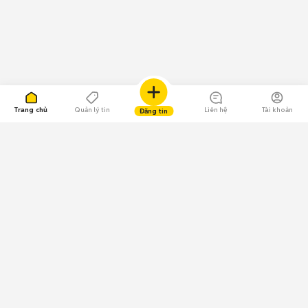
Trang chủ
Quản lý tin
Liên hệ
Tài khoản
Đăng tin
109.000 Bình chọn
Tải ứng dụng Chợ Tốt
Về Chợ Tốt
Quy chế sàn
Chính sách bảo mật
Giải quyết tranh chấp