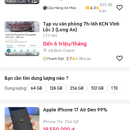
1 phút trước
6
305
đã
4.3
Cửa Hàng Xe Máy
bán
Kha Hoàng
Tạp vu văn phòng 7h-16h KCN Vĩnh
Lộc 2 (Long An)
CTY HM
Đến 6 triệu/tháng
Xã Bình Chánh
1 phút trước
4
3.7
2
đã bán
Thanh Đạt
Bạn cần tìm
dung lượng
nào ?
Dung lượng:
64 GB
128 GB
256 GB
512 GB
1 TB
2 
Apple iPhone 17 Air Đen 99%
iPhone 17e
256 GB
19.550.000 đ