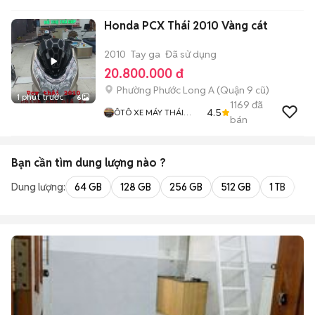
Honda PCX Thái 2010 Vàng cát
2010
Tay ga
Đã sử dụng
20.800.000 đ
Phường Phước Long A (Quận 9 cũ)
1 phút trước
6
1169
đã
4.5
ÔTÔ XE MÁY THÁI
bán
HOÀ
Bạn cần tìm
dung lượng
nào ?
Dung lượng:
64 GB
128 GB
256 GB
512 GB
1 TB
2 