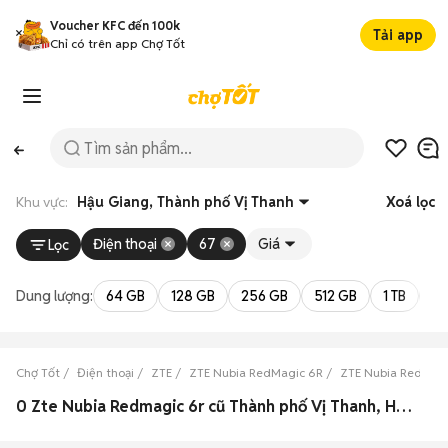
Voucher KFC đến 100k
Tải app
Chỉ có trên app Chợ Tốt
Khu vực:
Hậu Giang, Thành phố Vị Thanh
Xoá lọc
Điện thoại
67
Giá
Lọc
Dung lượng:
64 GB
128 GB
256 GB
512 GB
1 TB
2 
Chợ Tốt
Điện thoại
ZTE
ZTE Nubia RedMagic 6R
ZTE Nubia RedMagi
0 Zte Nubia Redmagic 6r cũ Thành phố Vị Thanh, Hậu Giang đẹp