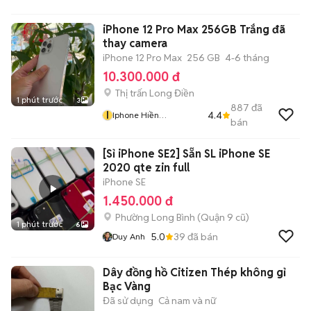
iPhone 12 Pro Max 256GB Trắng đã
thay camera
iPhone 12 Pro Max
256 GB
4-6 tháng
10.300.000 đ
Thị trấn Long Điền
1 phút trước
3
887
đã
I
4.4
Iphone Hiền
bán
Nguyễn7979
[Sỉ iPhone SE2] Sẵn SL iPhone SE
2020 qte zin full
iPhone SE
1.450.000 đ
Phường Long Bình (Quận 9 cũ)
1 phút trước
6
5.0
39
đã bán
Duy Anh
Dây đồng hồ Citizen Thép không gỉ
Bạc Vàng
Đã sử dụng
Cả nam và nữ