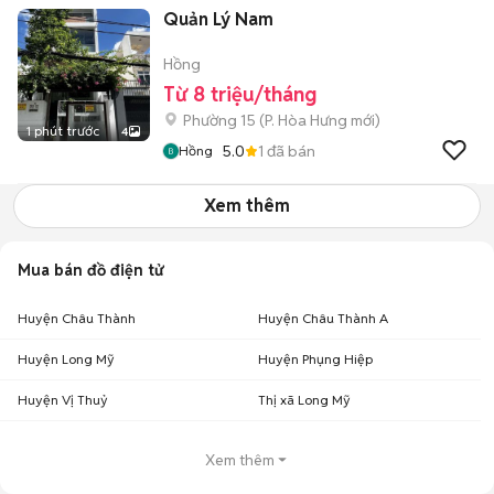
Quản Lý Nam
Hồng
Từ 8 triệu/tháng
Phường 15
(
P. Hòa Hưng
mới)
1 phút trước
4
5.0
1
đã bán
Hồng
Xem thêm
Mua bán đồ điện tử
Huyện Châu Thành
Huyện Châu Thành A
Huyện Long Mỹ
Huyện Phụng Hiệp
Huyện Vị Thuỷ
Thị xã Long Mỹ
Xem thêm