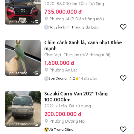
2020
88.000 km
Dầu
Tự động
735.000.000 đ
Phường 14
(
P. Diên Hồng
mới)
1 phút trước
19
2
đã bán
Nguyễn Đinh Thao
Chim cảnh Xanh lá, xanh nhạt Khỏe
mạnh
Chim Vẹt
Chim lớn (từ 3 tháng tuổi)
1.600.000 đ
Phường An Lạc
1 phút trước
1
4.0
14
đã bán
Soa Duong
Suzuki Carry Van 2021 Trắng
100.000km
2021
< 1 tấn
Đã sử dụng
200.000.000 đ
Phường Dương Nội
1 phút trước
1
V
Vũ Trung Dũng