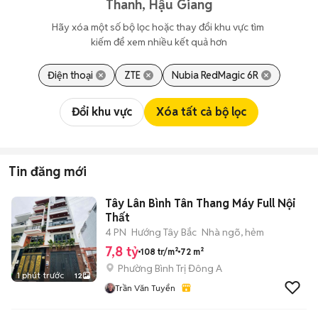
Thanh, Hậu Giang
Hãy xóa một số bộ lọc hoặc thay đổi khu vực tìm 
kiếm để xem nhiều kết quả hơn
Điện thoại
ZTE
Nubia RedMagic 6R
Đổi khu vực
Xóa tất cả bộ lọc
Tin đăng mới
Tây Lân Bình Tân Thang Máy Full Nội
Thất
4 PN
Hướng Tây Bắc
Nhà ngõ, hẻm
7,8 tỷ
108 tr/m²
72 m²
Phường Bình Trị Đông A
1 phút trước
12
Trần Văn Tuyển