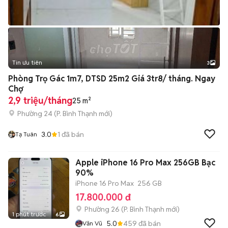
Tin ưu tiên
3
Phòng Trọ Gác 1m7, DTSD 25m2 Giá 3tr8/ tháng. Ngay
Chợ
2,9 triệu/tháng
25 m²
Phường 24
(
P. Bình Thạnh
mới)
3.0
1
đã bán
Tạ Tuân
Apple iPhone 16 Pro Max 256GB Bạc
90%
iPhone 16 Pro Max
256 GB
17.800.000 đ
Phường 26
(
P. Bình Thạnh
mới)
1 phút trước
6
5.0
459
đã bán
Văn Vũ