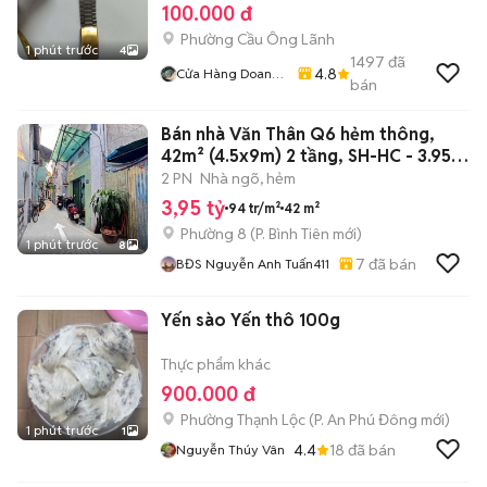
100.000 đ
Phường Cầu Ông Lãnh
1 phút trước
4
1497
đã
4.8
Cửa Hàng Doan
bán
Vu
Bán nhà Văn Thân Q6 hẻm thông,
42m² (4.5x9m) 2 tầng, SH-HC - 3.95
tỷ
2 PN
Nhà ngõ, hẻm
3,95 tỷ
94 tr/m²
42 m²
Phường 8
(
P. Bình Tiên
mới)
1 phút trước
8
7
đã bán
BĐS Nguyễn Anh Tuấn411
Yến sào Yến thô 100g
Thực phẩm khác
900.000 đ
Phường Thạnh Lộc
(
P. An Phú Đông
mới)
1 phút trước
1
4.4
18
đã bán
Nguyễn Thúy Vân