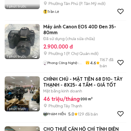
Phường Tân Phú
(
P. Tân Mỹ
mới)
1 phút trước
T
Trần Lê
Máy ảnh Canon EOS 40D Đen 35-
80mm
Đã sử dụng (chưa sửa chữa)
2.900.000 đ
Phường 1
(
P. Chợ Quán
mới)
1 phút trước
4
1167
đã
4.6
Phong Công Nghệ-
bán
TienTranMobile
CHÍNH CHỦ - MẶT TIỀN 68 D10- TÂY
THẠNH - 8X25- 4 TẤM - GIÁ TỐT
Mặt bằng kinh doanh
46 triệu/tháng
200 m²
Phường Tây Thạnh
1 phút trước
4
5.0
129
đã bán
PHẠM HIỂN
CHO THUÊ CĂN HỘ CHỈ TÍNH ĐIỆN