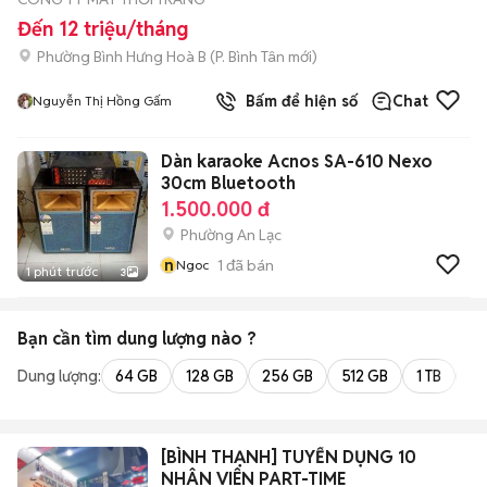
Đến 12 triệu/tháng
Phường Bình Hưng Hoà B
(
P. Bình Tân
mới)
Bấm để hiện số
Chat
Nguyễn Thị Hồng Gấm
Dàn karaoke Acnos SA-610 Nexo
30cm Bluetooth
1.500.000 đ
Phường An Lạc
n
1
đã bán
Ngoc
1 phút trước
3
Bạn cần tìm
dung lượng
nào ?
Dung lượng:
64 GB
128 GB
256 GB
512 GB
1 TB
2 
[BÌNH THẠNH] TUYỂN DỤNG 10
NHÂN VIÊN PART-TIME