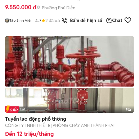
9.550.000 đ
Phường Phú Diễn
4.7
2
đã bán
Bấm để hiện số
Chat
Táo Sinh Viên
Tin nổi bật
5
Tuyển lao động phổ thông
CÔNG TY TNHH THIẾT BỊ PHÒNG CHÁY ANH THÀNH PHÁT
Đến 12 triệu/tháng