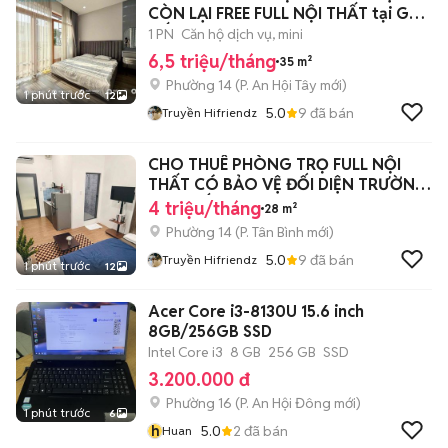
CÒN LẠI FREE FULL NỘI THẤT tại GÒ
VẤP
1 PN
Căn hộ dịch vụ, mini
6,5 triệu/tháng
35 m²
Phường 14
(
P. An Hội Tây
mới)
1 phút trước
12
5.0
9
đã bán
Truyền Hifriendz
CHO THUÊ PHÒNG TRỌ FULL NỘI
THẤT CÓ BẢO VỆ ĐỐI DIỆN TRƯỜNG
VĂN HIẾN
4 triệu/tháng
28 m²
Phường 14
(
P. Tân Bình
mới)
5.0
9
đã bán
Truyền Hifriendz
1 phút trước
12
Acer Core i3-8130U 15.6 inch
8GB/256GB SSD
Intel Core i3
8 GB
256 GB
SSD
3.200.000 đ
Phường 16
(
P. An Hội Đông
mới)
1 phút trước
6
h
5.0
2
đã bán
Huan