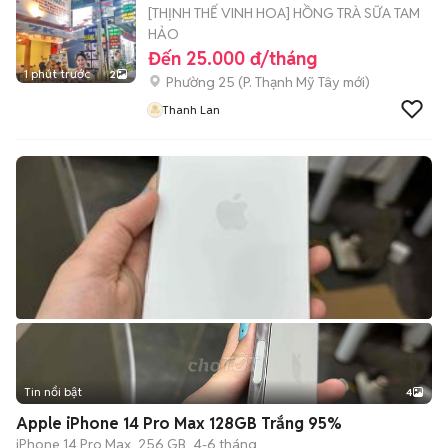
[THỊNH THẾ VINH HOA] HỒNG TRÀ SỮA TAM
HẢO
Đến 25.000 đ/tháng
1 phút trước
2
Phường 25
(
P. Thạnh Mỹ Tây
mới)
Thanh Lan
Tin nổi bật
4
Apple iPhone 14 Pro Max 128GB Trắng 95%
iPhone 14 Pro Max
256 GB
4-6 tháng