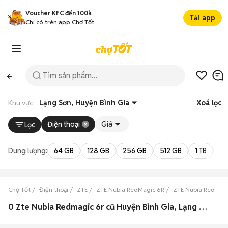
Voucher KFC đến 100k
Tải app
Chỉ có trên app Chợ Tốt
Khu vực:
Lạng Sơn, Huyện Bình Gia
Xoá lọc
Điện thoại
Giá
Lọc
Dung lượng:
64 GB
128 GB
256 GB
512 GB
1 TB
2 
Chợ Tốt
Điện thoại
ZTE
ZTE Nubia RedMagic 6R
ZTE Nubia RedMagi
0 Zte Nubia Redmagic 6r cũ Huyện Bình Gia, Lạng Sơn đẹp