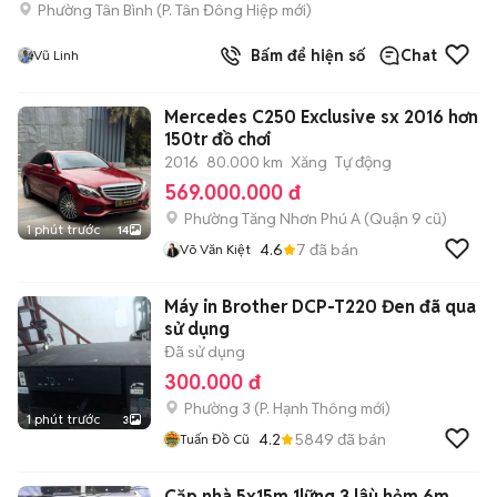
Phường Tân Bình
(
P. Tân Đông Hiệp
mới)
Bấm để hiện số
Chat
Vũ Linh
Mercedes C250 Exclusive sx 2016 hơn
150tr đồ chơi
2016
80.000 km
Xăng
Tự động
569.000.000 đ
Phường Tăng Nhơn Phú A (Quận 9 cũ)
1 phút trước
14
4.6
7
đã bán
Võ Văn Kiệt
Máy in Brother DCP-T220 Đen đã qua
sử dụng
Đã sử dụng
300.000 đ
Phường 3
(
P. Hạnh Thông
mới)
1 phút trước
3
4.2
5849
đã bán
Tuấn Đồ Cũ
Cặp nhà 5x15m 1lững 3 lâù hẻm 6m