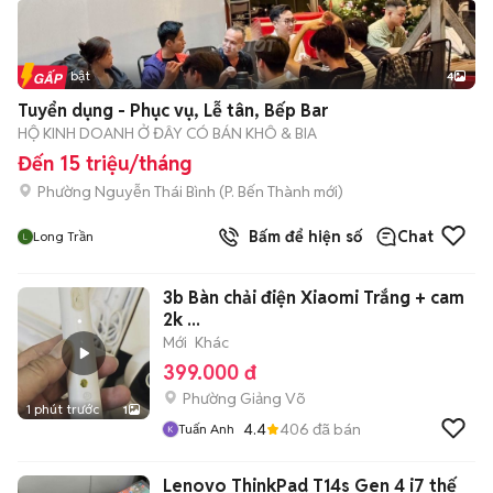
Tin nổi bật
4
Tuyển dụng - Phục vụ, Lễ tân, Bếp Bar
HỘ KINH DOANH Ở ĐÂY CÓ BÁN KHÔ & BIA
Đến 15 triệu/tháng
Phường Nguyễn Thái Bình
(
P. Bến Thành
mới)
Bấm để hiện số
Chat
Long Trần
3b Bàn chải điện Xiaomi Trắng + cam
2k ...
Mới
Khác
399.000 đ
Phường Giảng Võ
1 phút trước
1
4.4
406
đã bán
Tuấn Anh
Lenovo ThinkPad T14s Gen 4 i7 thế