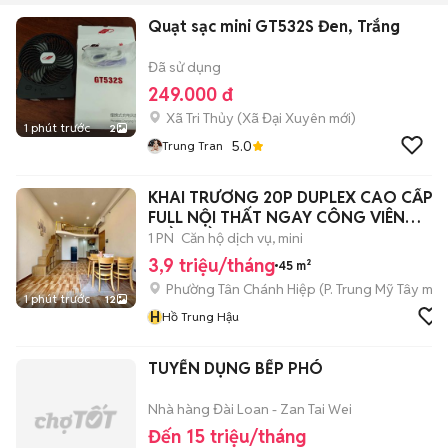
Quạt sạc mini GT532S Đen, Trắng
Đã sử dụng
249.000 đ
Xã Tri Thủy
(
Xã Đại Xuyên
mới)
1 phút trước
2
5.0
Trung Tran
KHAI TRƯƠNG 20P DUPLEX CAO CẤP
FULL NỘI THẤT NGAY CÔNG VIÊN
PHẦN MỀM
1 PN
Căn hộ dịch vụ, mini
3,9 triệu/tháng
45 m²
Phường Tân Chánh Hiệp
(
P. Trung Mỹ Tây
mới
1 phút trước
12
H
Hồ Trung Hậu
TUYỂN DỤNG BẾP PHÓ
Nhà hàng Đài Loan - Zan Tai Wei
Đến 15 triệu/tháng