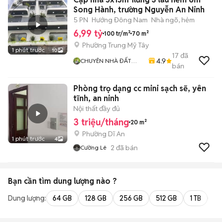
Song Hành, trường Nguyễn An Ninh
5 PN
Hướng Đông Nam
Nhà ngõ, hẻm
6,99 tỷ
100 tr/m²
70 m²
Phường Trung Mỹ Tây
1 phút trước
10
17
đã
4.9
CHUYÊN NHÀ ĐẤT
bán
QUẬN 12
Phòng trọ dạng cc mini sạch sẽ, yên
tĩnh, an ninh
Nội thất đầy đủ
3 triệu/tháng
20 m²
Phường Dĩ An
1 phút trước
4
2
đã bán
Cường Lê
Bạn cần tìm
dung lượng
nào ?
Dung lượng:
64 GB
128 GB
256 GB
512 GB
1 TB
2 