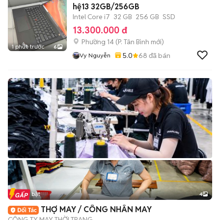
hệ13 32GB/256GB
Intel Core i7
32 GB
256 GB
SSD
13.300.000 đ
Phường 14
(
P. Tân Bình
mới)
1 phút trước
6
5.0
68
đã bán
Vy Nguyễn
Tin nổi bật
4
THỢ MAY / CÔNG NHÂN MAY
CÔNG TY MAY THỜI TRANG