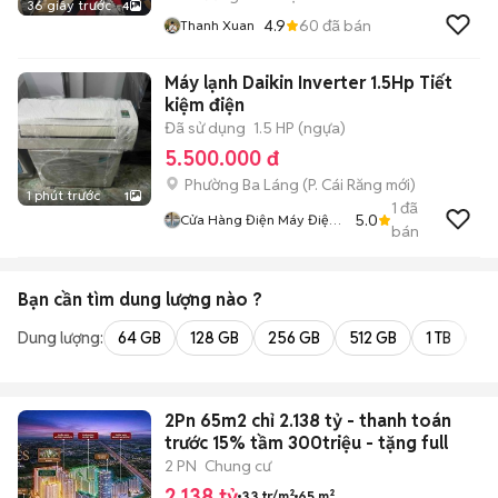
36 giây trước
4
4.9
60
đã bán
Thanh Xuan
Máy lạnh Daikin Inverter 1.5Hp Tiết
kiệm điện
Đã sử dụng
1.5 HP (ngựa)
5.500.000 đ
Phường Ba Láng
(
P. Cái Răng
mới)
1 phút trước
1
1
đã
5.0
Cửa Hàng Điện Máy Điện
bán
Lạnh Gia Bảo
Bạn cần tìm
dung lượng
nào ?
Dung lượng:
64 GB
128 GB
256 GB
512 GB
1 TB
2 
2Pn 65m2 chỉ 2.138 tỷ - thanh toán
trước 15% tầm 300triệu - tặng full
2 PN
Chung cư
2,138 tỷ
33 tr/m²
65 m²