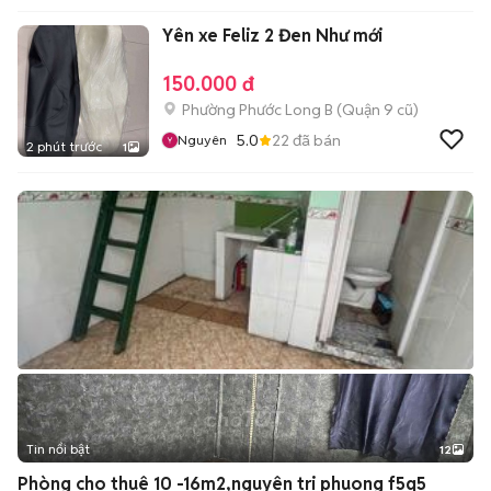
Yên xe Feliz 2 Đen Như mới
150.000 đ
Phường Phước Long B (Quận 9 cũ)
5.0
22
đã bán
Nguyên
2 phút trước
1
Tin nổi bật
12
+
2
Phòng cho thuê 10 -16m2,nguyên tri phuong f5q5