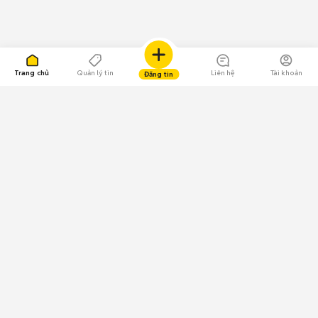
Trang chủ
Quản lý tin
Liên hệ
Tài khoản
Đăng tin
109.000 Bình chọn
Tải ứng dụng Chợ Tốt
Về Chợ Tốt
Quy chế sàn
Chính sách bảo mật
Giải quyết tranh chấp
CÔNG TY TNHH CHỢ TỐT - Người đại diện theo pháp luật:
Nguyễn Trọng Tấn; GPDKKD: 0312120782 do Sở KH & ĐT TP.HCM cấp ngày
11/01/2013;