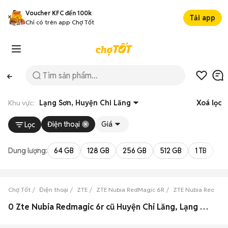
Voucher KFC đến 100k
Tải app
Chỉ có trên app Chợ Tốt
Khu vực:
Lạng Sơn, Huyện Chi Lăng
Xoá lọc
Điện thoại
Giá
Lọc
Dung lượng:
64 GB
128 GB
256 GB
512 GB
1 TB
2 
Chợ Tốt
Điện thoại
ZTE
ZTE Nubia RedMagic 6R
ZTE Nubia RedMagi
0 Zte Nubia Redmagic 6r cũ Huyện Chi Lăng, Lạng Sơn đẹp