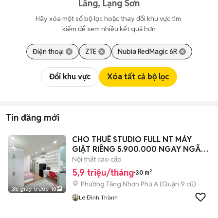
Lăng, Lạng Sơn
Hãy xóa một số bộ lọc hoặc thay đổi khu vực tìm 
kiếm để xem nhiều kết quả hơn
Điện thoại
ZTE
Nubia RedMagic 6R
Đổi khu vực
Xóa tất cả bộ lọc
Tin đăng mới
CHO THUÊ STUDIO FULL NT MÁY
GIẶT RIÊNG 5.900.000 NGAY NGÃ 4
THỦ ĐỨC
Nội thất cao cấp
5,9 triệu/tháng
30 m²
Phường Tăng Nhơn Phú A (Quận 9 cũ)
35 giây trước
10
Lê Đình Thành