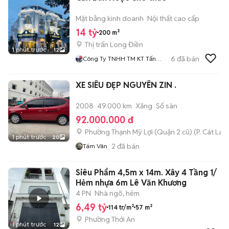
Mặt bằng kinh doanh
Nội thất cao cấp
14 tỷ
200 m²
Thị trấn Long Điền
1 phút trước
12
6
đã bán
Công Ty TNHH TM KT Tấn
Lộc Phát
XE SIÊU ĐẸP NGUYÊN ZIN .
2008
49.000 km
Xăng
Số sàn
92.000.000 đ
Phường Thạnh Mỹ Lợi (Quận 2 cũ)
(
P. Cát Lái
m
1 phút trước
20
2
đã bán
Tám Vân
Siêu Phẩm 4,5m x 14m. Xây 4 Tầng 1/
Hẻm nhựa 6m Lê Văn Khương
4 PN
Nhà ngõ, hẻm
6,49 tỷ
114 tr/m²
57 m²
Phường Thới An
1 phút trước
12