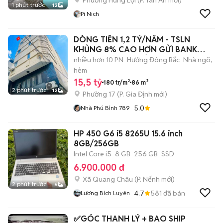
Phường Hưng Lợi
(
P. Tân An
mới)
1 phút trước
12
Pi Nich
DÒNG TIỀN 1,2 TỶ/NĂM - TSLN
KHỦNG 8% CAO HƠN GỬI BANK
15CHDV THANG MÁY
nhiều hơn 10 PN
Hướng Đông Bắc
Nhà ngõ,
hẻm
15,5 tỷ
180 tr/m²
86 m²
2 phút trước
12
Phường 17
(
P. Gia Định
mới)
5.0
Nhà Phú Bình 789
HP 450 G6 i5 8265U 15.6 inch
8GB/256GB
Intel Core i5
8 GB
256 GB
SSD
6.900.000 đ
Xã Quang Châu
(
P. Nếnh
mới)
2 phút trước
6
4.7
581
đã bán
Lương Bích Luyên
✅GÓC THANH LÝ + BAO SHIP