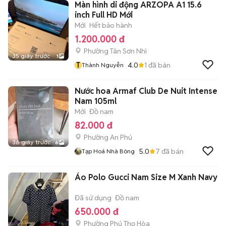
Màn hình di động ARZOPA A1 15.6
inch Full HD Mới
Mới
Hết bảo hành
1.200.000 đ
Phường Tân Sơn Nhì
35 giây trước
1
T
4.0
1
đã bán
Thành Nguyễn
Nước hoa Armaf Club De Nuit Intense
Nam 105ml
Mới
Đồ nam
82.000 đ
Phường An Phú
36 giây trước
6
5.0
7
đã bán
Tạp Hoá Nhà Bông
Áo Polo Gucci Nam Size M Xanh Navy
Đã sử dụng
Đồ nam
650.000 đ
Phường Phú Thọ Hòa