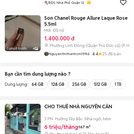
BĐS Nhà Phố Quận 12
Son Chanel Rouge Allure Laque Rose M
5.5ml
Mới
Đồ nữ
1.400.000 đ
Phường Linh Đông (Quận Thủ Đức cũ)
(
P. Hiệ
1 phút trước
4
4.4
25
đã bán
Nguyenthithanhcm1986
Bạn cần tìm
dung lượng
nào ?
Dung lượng:
64 GB
128 GB
256 GB
512 GB
1 TB
2 
CHO THUÊ NHÀ NGUYÊN CĂN
2 PN
Hướng Tây Bắc
Nhà ngõ, hẻm
6 triệu/tháng
167 m²