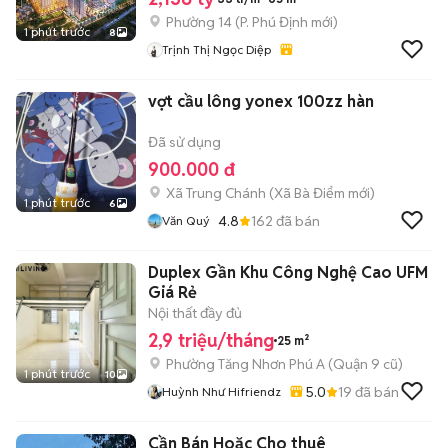
Phường 14
(
P. Phú Định
mới)
1 phút trước
8
Trịnh Thị Ngọc Diệp
vợt cầu lông yonex 100zz hàn
Đã sử dụng
900.000 đ
Xã Trung Chánh
(
Xã Bà Điểm
mới)
1 phút trước
6
4.8
162
đã bán
Văn Quý
Duplex Gần Khu Công Nghệ Cao UFM
Giá Rẻ
Nội thất đầy đủ
2,9 triệu/tháng
25 m²
Phường Tăng Nhơn Phú A (Quận 9 cũ)
1 phút trước
10
5.0
19
đã bán
Huỳnh Như Hifriendz
Cần Bán Hoặc Cho thuê