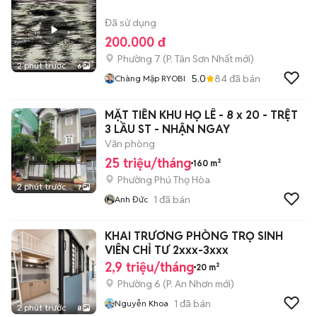
Đã sử dụng
200.000 đ
Phường 7
(
P. Tân Sơn Nhất
mới)
2 phút trước
6
5.0
84
đã bán
Chàng Mập RYOBI
MẶT TIỀN KHU HỌ LÊ - 8 x 20 - TRỆT
3 LẦU ST - NHẬN NGAY
Văn phòng
25 triệu/tháng
160 m²
Phường Phú Thọ Hòa
2 phút trước
7
1
đã bán
Anh Đức
KHAI TRƯƠNG PHÒNG TRỌ SINH
VIÊN CHỈ TƯ 2xxx-3xxx
2,9 triệu/tháng
20 m²
Phường 6
(
P. An Nhơn
mới)
1
đã bán
Nguyễn Khoa
2 phút trước
8