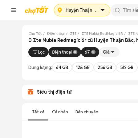
Huyện Thuận Bắc
Chợ Tốt
Điện thoại
ZTE
ZTE Nubia RedMagic 6R
ZTE N
0 Zte Nubia Redmagic 6r cũ Huyện Thuận Bắc, 
Lọc
Điện thoại
67
Giá
Dung lượng:
64 GB
128 GB
256 GB
512 GB
Siêu thị điện tử
Tất cả
Cá nhân
Bán chuyên