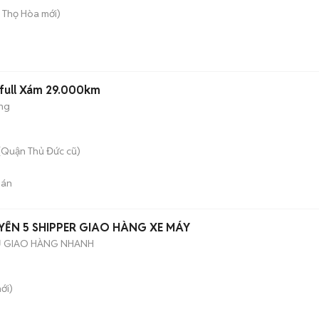
ú Thọ Hòa
mới)
n
 full Xám 29.000km
ng
(Quận Thủ Đức cũ)
bán
UYỂN 5 SHIPPER GIAO HÀNG XE MÁY
Ụ GIAO HÀNG NHANH
ới)