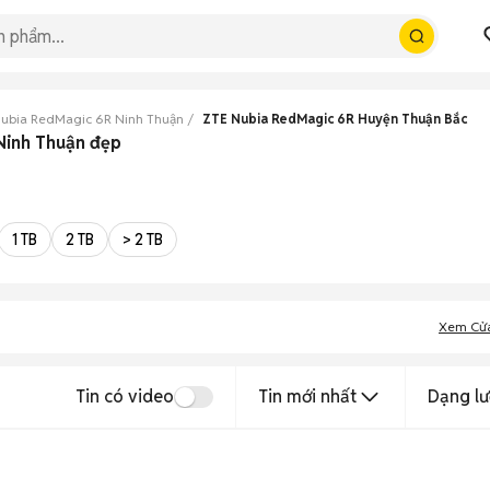
ubia RedMagic 6R Ninh Thuận
ZTE Nubia RedMagic 6R Huyện Thuận Bắc
Ninh Thuận đẹp
1 TB
2 TB
> 2 TB
Xem Cử
Tin có video
Tin mới nhất
Dạng lư