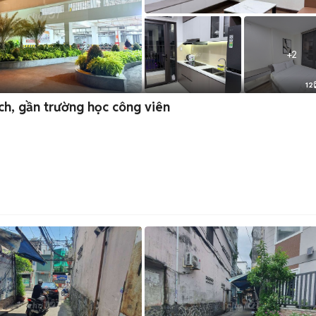
+
2
12
ích, gần trường học công viên