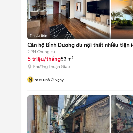
Tin ưu tiên
Căn hộ Bình Dương đủ nội thất nhiều tiện 
2 PN
Chung cư
5 triệu/tháng
53 m²
Phường Thuận Giao
N
NOV Nhà Ở Ngay