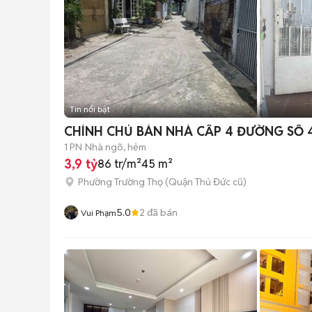
Tin nổi bật
CHÍNH CHỦ BÁN NHÀ CẤP 4 ĐƯỜNG SỐ
1 PN
Nhà ngõ, hẻm
3,9 tỷ
86 tr/m²
45 m²
Phường Trường Thọ (Quận Thủ Đức cũ)
5.0
2
đã bán
Vui Phạm