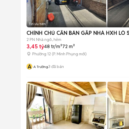
Tin ưu tiên
CHÍNH CHỦ CẦN BÁN GẤP NHÀ HXH LÒ SI
2 PN
Nhà ngõ, hẻm
3,45 tỷ
48 tr/m²
72 m²
Phường 12
(
P. Minh Phụng
mới)
A
3
đã bán
A Trường