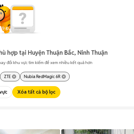
hù hợp tại Huyện Thuận Bắc, Ninh Thuận
hay đổi khu vực tìm kiếm để xem nhiều kết quả hơn
ZTE
Nubia RedMagic 6R
 vực
Xóa tất cả bộ lọc