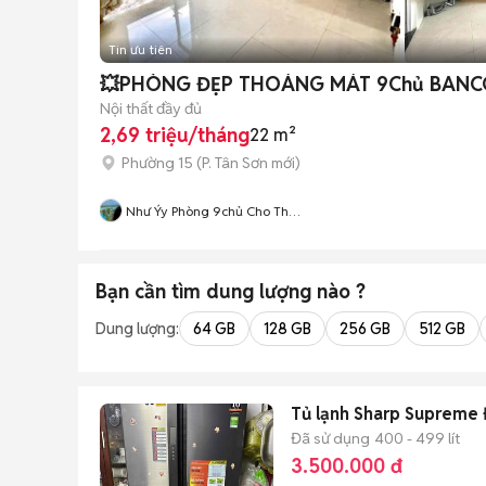
Tin ưu tiên
💥PHÒNG ĐẸP THOÁNG MÁT 9Chủ BANCO
Nội thất đầy đủ
2,69 triệu/tháng
22 m²
Phường 15
(
P. Tân Sơn
mới)
Như Ýy Phòng 9chủ Cho Thuê
Gọi ĐT Trực Tiếp Từ 2tr8 Đa
Dạng Phòng
Bạn cần tìm
dung lượng
nào ?
Dung lượng:
64 GB
128 GB
256 GB
512 GB
Tủ lạnh Sharp Supreme 
Đã sử dụng
400 - 499 lít
3.500.000 đ