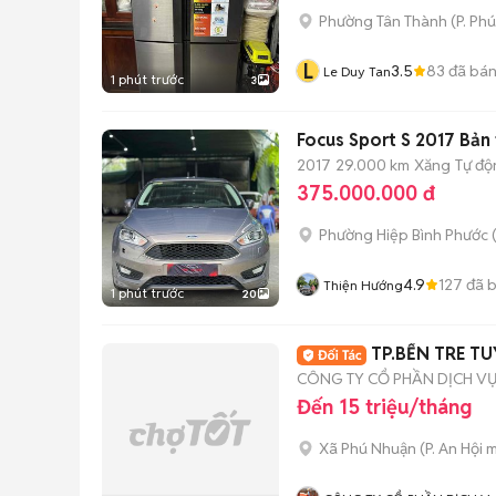
Phường Tân Thành
(
P. Ph
L
3.5
83
đã bá
Le Duy Tan
1 phút trước
3
Focus Sport S 2017 Bản
2017
29.000 km
Xăng
Tự độ
375.000.000 đ
Phường Hiệp Bình Phước 
4.9
127
đã 
Thiện Hướng
1 phút trước
20
TP.BẾN TRE T
CÔNG TY CỔ PHẦN DỊCH V
Đến 15 triệu/tháng
Xã Phú Nhuận
(
P. An Hội
m