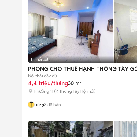
Tin nổi bật
PHÒNG CHO THUÊ HẠNH THÔNG TÂY GÒ 
Nội thất đầy đủ
4,4 triệu/tháng
30 m²
Phường 11
(
P. Thông Tây Hội
mới)
T
3
đã bán
Tùng