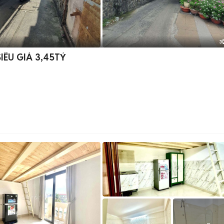
3
ÊU GIÁ 3,45TỶ