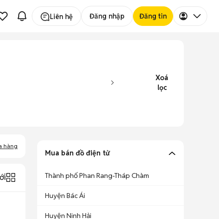
Đăng nhập
Đăng tin
Liên hệ
Xoá
lọc
a hàng
Mua bán đồ điện tử
Thành phố Phan Rang-Tháp Chàm
ới
Huyện Bác Ái
Huyện Ninh Hải