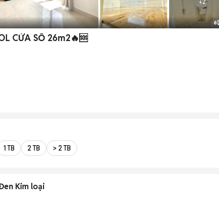
+
2
8
L CỬA SỔ 26m2🔥🆘
1 TB
2 TB
> 2 TB
Đen Kim loại