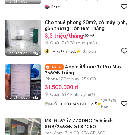
1 phút trước
Cúc Lê
Cho thuê phòng 20m2, có máy lạnh,
gần trường Tôn Đức Thắng
3,3 triệu/tháng
20 m²
Quận 7
(
P. Tân Hưng
mới)
H
5.0
1
đã bán
Hoàng Duy
1 phút trước
3
Apple iPhone 17 Pro Max
256GB Trắng
iPhone 17 Pro Max
256 GB
31.500.000 đ
Quận 6
(
P. Bình Tây
mới)
1 phút trước
6
1289
đã
4.5
QUỐC THIÊN BÁN GÓP
bán
0 ĐỒNG
MSI GL62 i7 7700HQ 15.6 inch
8GB/256GB GTX 1050
Intel Core i7
8 GB
256 GB
SSD