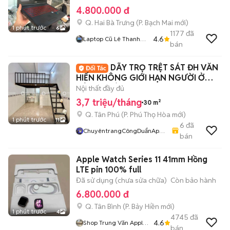
4.800.000 đ
Q. Hai Bà Trưng
(
P. Bạch Mai
mới)
1 phút trước
6
1177
đã
4.6
Laptop Cũ Lê Thanh
bán
Nghị
DÃY TRỌ TRỆT SÁT ĐH VĂN
HIẾN KHÔNG GIỚI HẠN NGƯỜI Ở
SIÊU THOÁNG
Nội thất đầy đủ
3,7 triệu/tháng
30 m²
Q. Tân Phú
(
P. Phú Thọ Hòa
mới)
1 phút trước
11
6
đã
ChuyêntrangCôngDuẩnApar
bán
Tment800
Apple Watch Series 11 41mm Hồng
LTE pin 100% full
Đã sử dụng (chưa sửa chữa)
Còn bảo hành
6.800.000 đ
Q. Tân Bình
(
P. Bảy Hiền
mới)
1 phút trước
4
4745
đã
4.6
Shop Trung Văn Apple
bán