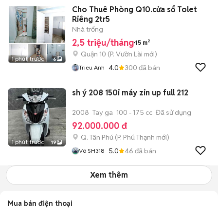
Cho Thuê Phòng Q10.cửa sổ Tolet
Riêng 2tr5
Nhà trống
2,5 triệu/tháng
15 m²
Quận 10
(
P. Vườn Lài
mới)
1 phút trước
6
4.0
300
đã bán
Trieu Anh
sh ý 208 150i máy zin up full 212
2008
Tay ga
100 - 175 cc
Đã sử dụng
92.000.000 đ
Q. Tân Phú
(
P. Phú Thạnh
mới)
1 phút trước
19
5.0
46
đã bán
Võ SH318
Xem thêm
Mua bán điện thoại