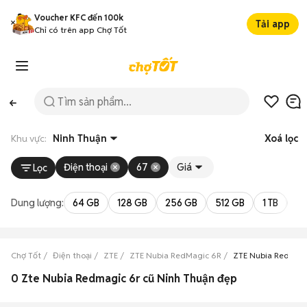
Voucher KFC đến 100k
Tải app
Chỉ có trên app Chợ Tốt
Khu vực:
Ninh Thuận
Xoá lọc
Điện thoại
67
Giá
Lọc
Dung lượng:
64 GB
128 GB
256 GB
512 GB
1 TB
2 
Chợ Tốt
Điện thoại
ZTE
ZTE Nubia RedMagic 6R
ZTE Nubia RedMagi
0 Zte Nubia Redmagic 6r cũ Ninh Thuận đẹp