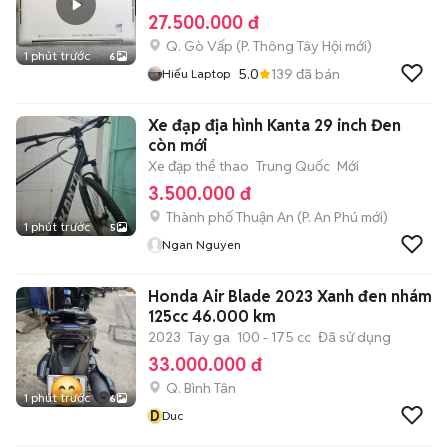
27.500.000 đ
Q. Gò Vấp
(
P. Thông Tây Hội
mới)
1 phút trước
6
5.0
139
đã bán
Hiếu Laptop
Xe đạp địa hình Kanta 29 inch Đen
còn mới
Xe đạp thể thao
Trung Quốc
Mới
3.500.000 đ
Thành phố Thuận An
(
P. An Phú
mới)
1 phút trước
5
Ngan Nguyen
Honda Air Blade 2023 Xanh đen nhám
125cc 46.000 km
2023
Tay ga
100 - 175 cc
Đã sử dụng
33.000.000 đ
Q. Bình Tân
1 phút trước
6
D
Duc