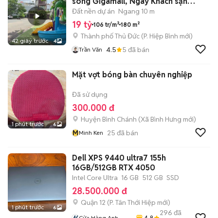
sông Gigamall, Ngay Khách sạn
Sydney.
Đất nền dự án
Ngang 10 m
19 tỷ
106 tr/m²
180 m²
Thành phố Thủ Đức
(
P. Hiệp Bình
mới)
42 giây trước
4
4.5
5
đã bán
Trần Văn
Mặt vợt bóng bàn chuyên nghiệp
Đã sử dụng
300.000 đ
Huyện Bình Chánh
(
Xã Bình Hưng
mới)
1 phút trước
6
M
25
đã bán
Minh Ken
Dell XPS 9440 ultra7 155h
16GB/512GB RTX 4050
Intel Core Ultra
16 GB
512 GB
SSD
28.500.000 đ
Quận 12
(
P. Tân Thới Hiệp
mới)
1 phút trước
6
296
đã
4.8
Cửa Hàng Anh