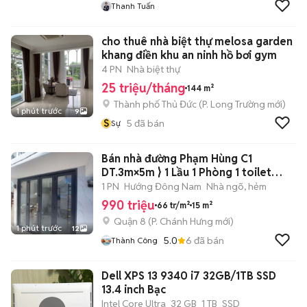
Thanh Tuấn
cho thuê nhà biệt thự melosa garden
khang điền khu an ninh hồ bơi gym
4 PN
Nhà biệt thự
25 triệu/tháng
144 m²
Thành phố Thủ Đức
(
P. Long Trường
mới)
1 phút trước
9
S
5
đã bán
Sự
Bán nhà đường Phạm Hùng C1
DT.3m×5m } 1 Lầu 1 Phòng 1 toilet
Hẽm chợ
1 PN
Hướng Đông Nam
Nhà ngõ, hẻm
990 triệu
66 tr/m²
15 m²
Quận 8
(
P. Chánh Hưng
mới)
1 phút trước
12
5.0
6
đã bán
Thành Công
Dell XPS 13 9340 i7 32GB/1TB SSD
13.4 inch Bạc
Intel Core Ultra
32 GB
1 TB
SSD