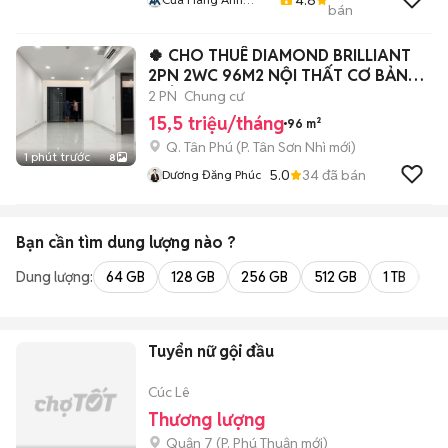
bán
Khoa
🍀 CHO THUÊ DIAMOND BRILLIANT
2PN 2WC 96M2 NỘI THẤT CƠ BẢN
CHỈ 15TR500
2 PN
Chung cư
15,5 triệu/tháng
96 m²
Q. Tân Phú
(
P. Tân Sơn Nhì
mới)
1 phút trước
8
5.0
34
đã bán
Dương Đăng Phúc
Bạn cần tìm
dung lượng
nào ?
Dung lượng:
64 GB
128 GB
256 GB
512 GB
1 TB
2 
Tuyển nữ gội đầu
Cúc Lê
Thương lượng
Quận 7
(
P. Phú Thuận
mới)