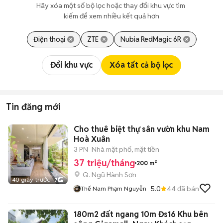
Hãy xóa một số bộ lọc hoặc thay đổi khu vực tìm 
kiếm để xem nhiều kết quả hơn
Điện thoại
ZTE
Nubia RedMagic 6R
Đổi khu vực
Xóa tất cả bộ lọc
Tin đăng mới
Cho thuê biệt thự sân vườn khu Nam
Hoà Xuân
3 PN
Nhà mặt phố, mặt tiền
37 triệu/tháng
200 m²
Q. Ngũ Hành Sơn
40 giây trước
7
5.0
44
đã bán
Thế Nam Phạm Nguyễn
180m2 đất ngang 10m Đs16 Khu bên