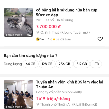
Watch
có bằng lái k sử dụng nữa bán cúp
50cc xe đẹp
2015
Xe số
Đã sử dụng
7.700.000 đ
Q. Bình Thuỷ
(
P. Long Tuyền
mới)
1 phút trước
7
b
4.8
52
đã bán
Binh
Bạn cần tìm
dung lượng
nào ?
Dung lượng:
64 GB
128 GB
256 GB
512 GB
1 TB
2 
Tuyển nhân viên kinh BĐS làm việc lại
Thuận An
Công ty cổ phần Vision Realty
Từ 9 triệu/tháng
Thành phố Thuận An
(
P. Lái Thiêu
mới)
1 phút trước
6