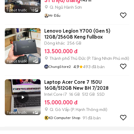
31 triệu/tháng
143 m²
Q. Ngũ Hành Sơn
1 phút trước
12
Mr Đấu
Lenovo Legion Y700 (Gen 5)
12GB/256GB Keng Fullbox
Dòng khác
256 GB
13.500.000 đ
Thành phố Thủ Đức
(
P. Tăng Nhơn Phú
mới)
1 phút trước
4
4.9
493
đã bán
ChungStore2
Laptop Acer Core 7 150U
16GB/512GB New BH 7/2028
Intel Core i7
16 GB
512 GB
SSD
15.000.000 đ
Q. Gò Vấp
(
P. Hạnh Thông
mới)
1 phút trước
6
K
91
đã bán
KD Computer Shop