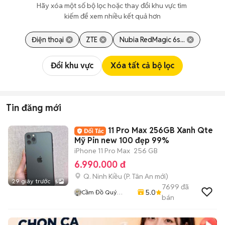
Hãy xóa một số bộ lọc hoặc thay đổi khu vực tìm 
kiếm để xem nhiều kết quả hơn
Điện thoại
ZTE
Nubia RedMagic 6s...
Đổi khu vực
Xóa tất cả bộ lọc
Tin đăng mới
11 Pro Max 256GB Xanh Qte
Mỹ Pin new 100 đẹp 99%
iPhone 11 Pro Max
256 GB
6.990.000 đ
Q. Ninh Kiều
(
P. Tân An
mới)
29 giây trước
5
7699
đã
5.0
Cầm Đồ Quý
bán
Mobile