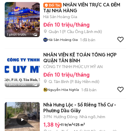
NHÂN VIÊN TRỰC CA ĐÊM
TẠI NHÀ HÀNG
Hải Sản Hoàng Gia
Đến 10 triệu/tháng
Quận 1
(
P. Cầu Ông Lãnh
mới)
1 phút trước
1
1
đã bán
Hải Sản Hoàng Gia
NHÂN VIÊN KẾ TOÁN TỔNG HỢP
QUẬN TÂN BÌNH
CÔNG TY TNHH PHÚC UY MỸ AN
Đến 10 triệu/tháng
Q. Tân Bình
(
P. Bảy Hiền
mới)
1 phút trước
3
N
1
đã bán
Nguyễn Hòa Nghĩa
Nhà Hưng Lộc - Sổ Riêng Thổ Cư -
Phường Dầu Giây
3 PN
Hướng Đông
Nhà ngõ, hẻm
1,38 tỷ
11 tr/m²
125 m²