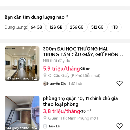
Bạn cần tìm
dung lượng
nào ?
Dung lượng:
64 GB
128 GB
256 GB
512 GB
1 TB
2 
300m ĐẠI HỌC THƯƠNG MẠI,
TRUNG TÂM CẦU GIẤY, GIỮ PHÒNG
THÁNG 9 Ở
Nội thất đầy đủ
5,9 triệu/tháng
28 m²
Q. Cầu Giấy
(
P. Phú Diễn
mới)
43 giây trước
7
1
đã bán
Nguyễn Dịu
phòng trọ quận 10, 11 chính chủ giá
theo loại phòng
3,8 triệu/tháng
30 m²
Quận 11
(
P. Minh Phụng
mới)
Thủy Lê
44 giây trước
3