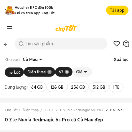
Voucher KFC đến 100k
Tải app
Chỉ có trên app Chợ Tốt
Khu vực:
Cà Mau
Xoá lọc
Điện thoại
67
Giá
Lọc
Dung lượng:
64 GB
128 GB
256 GB
512 GB
1 TB
2 
Chợ Tốt
Điện thoại
ZTE
ZTE Nubia RedMagic 6s Pro
ZTE Nubia RedM
0 Zte Nubia Redmagic 6s Pro cũ Cà Mau đẹp