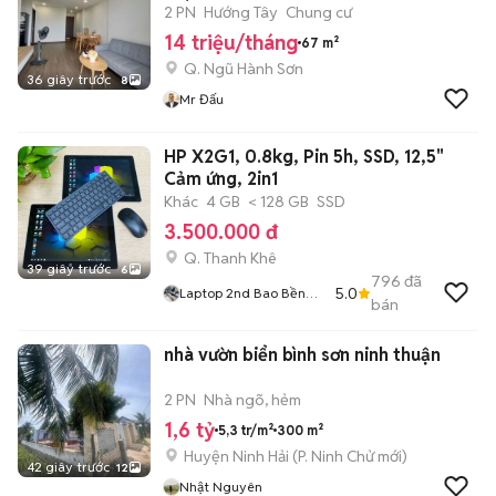
BIỂN CỰC ĐẸP
2 PN
Hướng Tây
Chung cư
14 triệu/tháng
67 m²
Q. Ngũ Hành Sơn
36 giây trước
8
Mr Đấu
HP X2G1, 0.8kg, Pin 5h, SSD, 12,5"
Cảm ứng, 2in1
Khác
4 GB
< 128 GB
SSD
3.500.000 đ
Q. Thanh Khê
39 giây trước
6
796
đã
5.0
Laptop 2nd Bao Bền
bán
Giá Rẻ
nhà vườn biển bình sơn ninh thuận
2 PN
Nhà ngõ, hẻm
1,6 tỷ
5,3 tr/m²
300 m²
Huyện Ninh Hải
(
P. Ninh Chử
mới)
42 giây trước
12
Nhật Nguyên