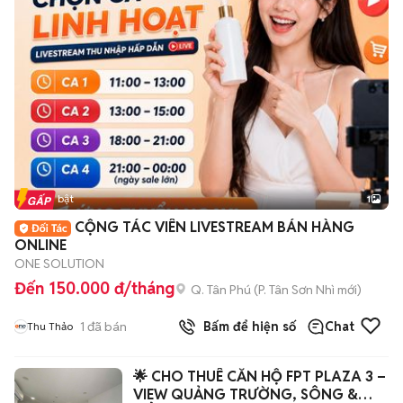
Tin nổi bật
1
CỘNG TÁC VIÊN LIVESTREAM BÁN HÀNG
ONLINE
ONE SOLUTION
Đến 150.000 đ/tháng
Q. Tân Phú
(
P. Tân Sơn Nhì
mới)
1
đã bán
Bấm để hiện số
Chat
Thu Thảo
🌟 CHO THUÊ CĂN HỘ FPT PLAZA 3 –
VIEW QUẢNG TRƯỜNG, SÔNG &