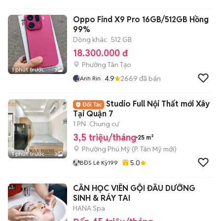
Oppo Find X9 Pro 16GB/512GB Hồng
99%
Dòng khác
512 GB
18.300.000 đ
Phường Tân Tạo
1 phút trước
3
4.9
2669
đã bán
Anh Rin
Studio Full Nội Thất mới Xây
Tại Quận 7
1 PN
Chung cư
3,5 triệu/tháng
25 m²
Phường Phú Mỹ
(
P. Tân Mỹ
mới)
1 phút trước
3
5.0
BĐS Lê Kỳ199
CẦN HỌC VIÊN GỘI ĐẦU DƯỠNG
SINH & RÁY TAI
HANA Spa