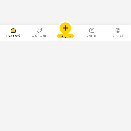
Trang chủ
Quản lý tin
Liên hệ
Tài khoản
Đăng tin
109.000 Bình chọn
Tải ứng dụng Chợ Tốt
Về Chợ Tốt
Quy chế sàn
Chính sách bảo mật
Giải quyết tranh chấp
CÔNG TY TNHH CHỢ TỐT - Người đại diện theo pháp luật:
Nguyễn Trọng Tấn; GPDKKD: 0312120782 do Sở KH & ĐT TP.HCM cấp ngày