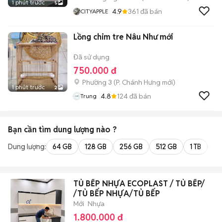
1 phút trước
5
4.9
361
đã bán
CITYAPPLE
Lồng chim tre Nâu Như mới
Đã sử dụng
750.000 đ
Phường 3
(
P. Chánh Hưng
mới)
1 phút trước
2
4.8
124
đã bán
Trung
Bạn cần tìm
dung lượng
nào ?
Dung lượng:
64 GB
128 GB
256 GB
512 GB
1 TB
2 
TỦ BẾP NHỰA ECOPLAST / TỦ BẾP/
/TỦ BẾP NHỰA/TỦ BẾP
Mới
Nhựa
1.800.000 đ