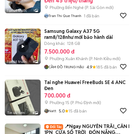
Đến 45 triệu/tháng
Phường Bến Nghé
(
P. Sài Gòn
mới)
1 phút trước
1
1
đã bán
Tran Thi Que Thanh
Samsung Galaxy A37 5G
ram8/128như mới bảo hành dài
Dòng khác
128 GB
7.500.000 đ
Phường Xuân Khánh
(
P. Ninh Kiều
mới)
1 phút trước
4
4.9
185
đã bán
CẦM ĐỒ TRUNG HẬU
Tai nghe Huawei FreeBuds SE 4 ANC
Đen
700.000 đ
Phường 15
(
P. Phú Định
mới)
5.0
15
đã bán
Natt
Tin ưu tiên
6
📍Ngay NGUYỄN TRÃI_CĂN H
1PN_CỬA SỔ TRỜI_ĐÓN NẮNG