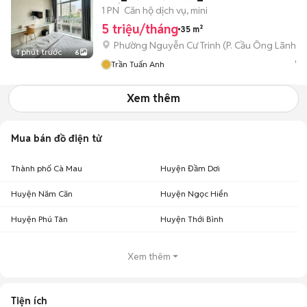
GIÓ_FULL NT_NEW 100%
1 PN
Căn hộ dịch vụ, mini
5 triệu/tháng
35 m²
Phường Nguyễn Cư Trinh
(
P. Cầu Ông Lãnh
mớ
1 phút trước
6
Trần Tuấn Anh
Xem thêm
Mua bán đồ điện tử
Thành phố Cà Mau
Huyện Đầm Dơi
Huyện Năm Căn
Huyện Ngọc Hiển
Huyện Phú Tân
Huyện Thới Bình
Xem thêm
Tiện ích