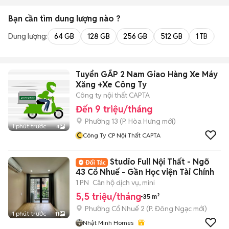
Bạn cần tìm
dung lượng
nào ?
Dung lượng:
64 GB
128 GB
256 GB
512 GB
1 TB
2 
Tuyển GẤP 2 Nam Giao Hàng Xe Máy
Xăng +Xe Công Ty
Công ty nội thất CAPTA
Đến 9 triệu/tháng
Phường 13
(
P. Hòa Hưng
mới)
1 phút trước
4
C
Công Ty CP Nội Thất CAPTA
Studio Full Nội Thất - Ngõ
43 Cổ Nhuế - Gần Học viện Tài Chính
1 PN
Căn hộ dịch vụ, mini
5,5 triệu/tháng
35 m²
Phường Cổ Nhuế 2
(
P. Đông Ngạc
mới)
1 phút trước
11
Nhật Minh Homes