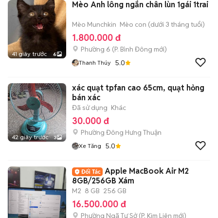
Mèo Anh lông ngắn chân lùn 1gái 1trai
Mèo Munchkin
Mèo con (dưới 3 tháng tuổi)
1.800.000 đ
Phường 6
(
P. Bình Đông
mới)
41 giây trước
6
5.0
Thanh Thúy
xác quạt tpfan cao 65cm, quạt hỏng
bán xác
Đã sử dụng
Khác
30.000 đ
Phường Đông Hưng Thuận
42 giây trước
3
5.0
Xe Tăng
Apple MacBook Air M2
8GB/256GB Xám
M2
8 GB
256 GB
16.500.000 đ
Phường Ngã Tư Sở
(
P. Kim Liên
mới)