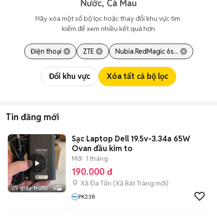
Nước, Cà Mau
Hãy xóa một số bộ lọc hoặc thay đổi khu vực tìm 
kiếm để xem nhiều kết quả hơn
Điện thoại
ZTE
Nubia RedMagic 6s...
Đổi khu vực
Xóa tất cả bộ lọc
Tin đăng mới
Sạc Laptop Dell 19.5v-3.34a 65W
Ovan đầu kim to
Mới
1 tháng
190.000 đ
Xã Đa Tốn
(
Xã Bát Tràng
mới)
35 giây trước
5
PK238