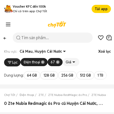
Voucher KFC đến 100k
Tải app
Chỉ có trên app Chợ Tốt
Khu vực:
Cà Mau, Huyện Cái Nước
Xoá lọc
Điện thoại
67
Giá
Lọc
Dung lượng:
64 GB
128 GB
256 GB
512 GB
1 TB
2 
Chợ Tốt
Điện thoại
ZTE
ZTE Nubia RedMagic 6s Pro
ZTE Nubia RedM
0 Zte Nubia Redmagic 6s Pro cũ Huyện Cái Nước, Cà Mau đẹp