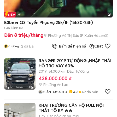
Tin nổi bật
1
B3beer Q3 Tuyển Phục vụ 25k/1h (15h30-24h)
Gia Đình B3
Đến 8 triệu/tháng
Phường Võ Thị Sáu
(
P. Xuân Hòa
mới)
K
2
đã bán
Bấm để hiện số
Chat
Khương
RANGER 2019 TỰ ĐỘNG ,NHẬP THÁI
HỖ TRỢ VAY 60%
2019
51.000 km
Dầu
Tự động
438.000.000 đ
Phường An Lạc
1 phút trước
16
4.3
42
đã bán
XUÂN DUY AUTO
KHAI TRƯƠNG CĂN HỘ FULL NỘI
THẤT TÔ KÝ 🔥🔥
1 PN
Căn hộ dịch vụ, mini