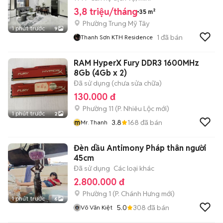
3,8 triệu/tháng
35 m²
Phường Trung Mỹ Tây
1 phút trước
9
1
đã bán
Thanh Sơn KTH Residence
RAM HyperX Fury DDR3 1600MHz
8Gb (4Gb x 2)
Đã sử dụng (chưa sửa chữa)
130.000 đ
Phường 11
(
P. Nhiêu Lộc
mới)
1 phút trước
2
m
3.8
168
đã bán
Mr. Thanh
Đèn dầu Antimony Pháp thân người
45cm
Đã sử dụng
Các loại khác
2.800.000 đ
Phường 1
(
P. Chánh Hưng
mới)
1 phút trước
6
5.0
308
đã bán
Võ Văn Kiệt