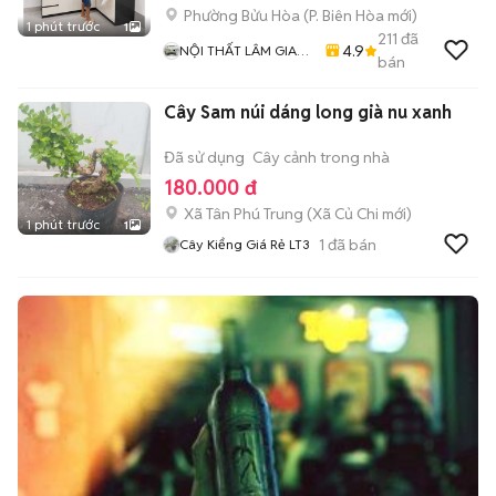
Phường Bửu Hòa
(
P. Biên Hòa
mới)
1 phút trước
1
211
đã
4.9
NỘI THẤT LÂM GIA
bán
PHÁT
Cây Sam núi dáng long già nu xanh
Đã sử dụng
Cây cảnh trong nhà
180.000 đ
Xã Tân Phú Trung
(
Xã Củ Chi
mới)
1 phút trước
1
1
đã bán
Cây Kiểng Giá Rẻ LT3