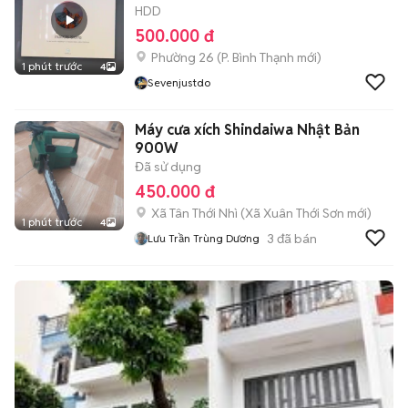
HDD
500.000 đ
Phường 26
(
P. Bình Thạnh
mới)
1 phút trước
4
Sevenjustdo
Máy cưa xích Shindaiwa Nhật Bản
900W
Đã sử dụng
450.000 đ
Xã Tân Thới Nhì
(
Xã Xuân Thới Sơn
mới)
1 phút trước
4
3
đã bán
Lưu Trần Trùng Dương