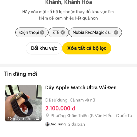
Khánh, Khánh Hòa
Hãy xóa một số bộ lọc hoặc thay đổi khu vực tìm 
kiếm để xem nhiều kết quả hơn
Điện thoại
ZTE
Nubia RedMagic 6s...
Đổi khu vực
Xóa tất cả bộ lọc
Tin đăng mới
Dây Apple Watch Ultra Vải Đen
Đã sử dụng
Cả nam và nữ
2.100.000 đ
Phường Khâm Thiên
(
P. Văn Miếu - Quốc Tử 
29 giây trước
5
2
đã bán
Dao Tung