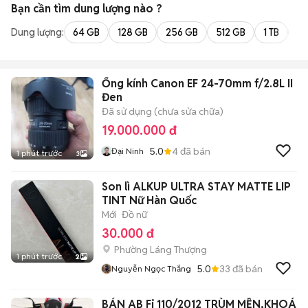
Bạn cần tìm
dung lượng
nào ?
Dung lượng:
64 GB
128 GB
256 GB
512 GB
1 TB
2 
Ống kính Canon EF 24-70mm f/2.8L II
Đen
Đã sử dụng (chưa sửa chữa)
19.000.000 đ
5.0
4
đã bán
Đại Ninh
1 phút trước
3
Son lì ALKUP ULTRA STAY MATTE LIP
TINT Nữ Hàn Quốc
Mới
Đồ nữ
30.000 đ
Phường Láng Thượng
1 phút trước
2
5.0
33
đã bán
Nguyễn Ngọc Thắng
BÁN AB Fi 110/2012 TRÙM MỀN,KHOÁ