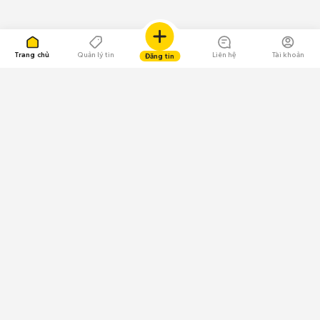
Trang chủ
Quản lý tin
Liên hệ
Tài khoản
Đăng tin
109.000 Bình chọn
Tải ứng dụng Chợ Tốt
Về Chợ Tốt
Quy chế sàn
Chính sách bảo mật
Giải quyết tranh chấp
CÔNG TY TNHH CHỢ TỐT - Người đại diện theo pháp luật:
Nguyễn Trọng Tấn; GPDKKD: 0312120782 do Sở KH & ĐT TP.HCM cấp ngày
11/01/2013;
GPMXH: 185/GP-BTTTT do Bộ Thông tin và Truyền thông
cấp ngày 09/07/2024 - Chịu trách nhiệm