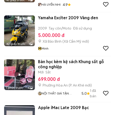
5
4.9
HÀ UYỂN NHI
Yamaha Exciter 2009 Vàng đen
2009
Tay côn/Moto
Đã sử dụng
5.000.000 đ
Xã Bảo Bình
(
Xã Cẩm Mỹ
mới)
42 giây trước
1
M
Minh
Bàn học kèm kệ sách Khung sắt gỗ
công nghiệp
Mới
Sắt
699.000 đ
Phường Hòa An
(
P. An Khê
mới)
1 phút trước
5
1
đã
5.0
NỘI THẤT GIÁ TẬN
bán
XƯỞNG
Apple iMac Late 2009 Bạc