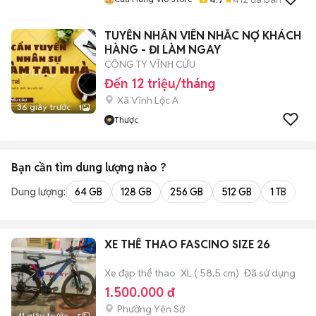
TUYỂN NHÂN VIÊN NHẮC NỢ KHÁCH
HÀNG - ĐI LÀM NGAY
CÔNG TY VĨNH CỬU
Đến 12 triệu/tháng
Xã Vĩnh Lộc A
36 giây trước
1
Thược
Bạn cần tìm
dung lượng
nào ?
Dung lượng:
64 GB
128 GB
256 GB
512 GB
1 TB
2 
XE THỂ THAO FASCINO SIZE 26
Xe đạp thể thao
XL ( 58.5 cm)
Đã sử dụng
1.500.000 đ
Phường Yên Sở
41 giây trước