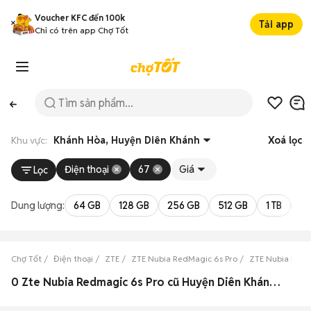
Voucher KFC đến 100k
Tải app
Chỉ có trên app Chợ Tốt
Khu vực:
Khánh Hòa, Huyện Diên Khánh
Xoá lọc
Điện thoại
67
Giá
Lọc
Dung lượng:
64 GB
128 GB
256 GB
512 GB
1 TB
2 
Chợ Tốt
Điện thoại
ZTE
ZTE Nubia RedMagic 6s Pro
ZTE Nubia RedM
0 Zte Nubia Redmagic 6s Pro cũ Huyện Diên Khánh, Khánh Hòa đẹp