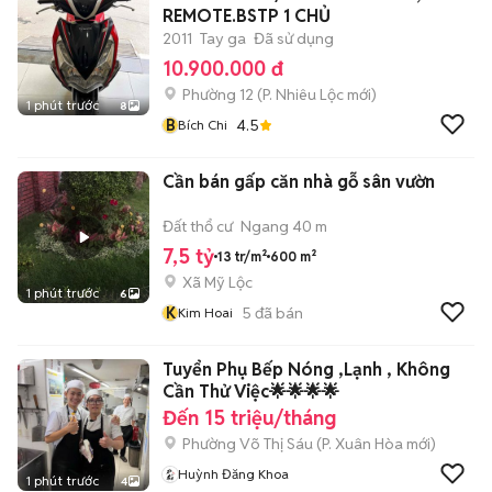
REMOTE.BSTP 1 CHỦ
2011
Tay ga
Đã sử dụng
10.900.000 đ
Phường 12
(
P. Nhiêu Lộc
mới)
1 phút trước
8
B
4.5
Bích Chi
Cần bán gấp căn nhà gỗ sân vườn
Đất thổ cư
Ngang 40 m
7,5 tỷ
13 tr/m²
600 m²
Xã Mỹ Lộc
1 phút trước
6
K
5
đã bán
Kim Hoai
Tuyển Phụ Bếp Nóng ,Lạnh , Không
Cần Thử Việc🌟🌟🌟🌟
Đến 15 triệu/tháng
Phường Võ Thị Sáu
(
P. Xuân Hòa
mới)
Huỳnh Đăng Khoa
1 phút trước
4