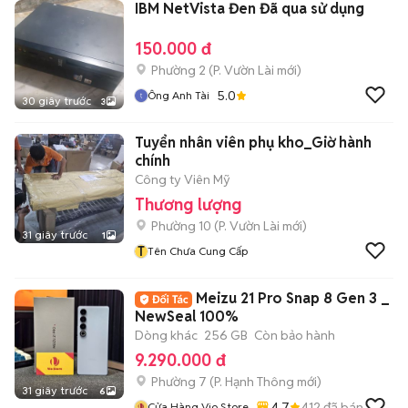
IBM NetVista Đen Đã qua sử dụng
150.000 đ
Phường 2
(
P. Vườn Lài
mới)
5.0
Ông Anh Tài
30 giây trước
3
Tuyển nhân viên phụ kho_Giờ hành
chính
Công ty Viên Mỹ
Thương lượng
Phường 10
(
P. Vườn Lài
mới)
31 giây trước
1
T
Tên Chưa Cung Cấp
Meizu 21 Pro Snap 8 Gen 3 _
NewSeal 100%
Dòng khác
256 GB
Còn bảo hành
9.290.000 đ
Phường 7
(
P. Hạnh Thông
mới)
31 giây trước
6
4.7
412
đã bán
Cửa Hàng Vio Store