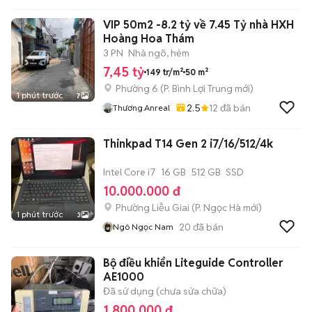
VIP 50m2 -8.2 tỷ về 7.45 Tỷ nhà HXH
Hoàng Hoa Thám
3 PN
Nhà ngõ, hẻm
7,45 tỷ
149 tr/m²
50 m²
Phường 6
(
P. Bình Lợi Trung
mới)
1 phút trước
7
2.5
12
đã bán
Thương.anreal
Thinkpad T14 Gen 2 i7/16/512/4k
Intel Core i7
16 GB
512 GB
SSD
10.000.000 đ
Phường Liễu Giai
(
P. Ngọc Hà
mới)
1 phút trước
3
20
đã bán
Ngô Ngọc Nam
Bộ điều khiển Liteguide Controller
AE1000
Đã sử dụng (chưa sửa chữa)
1.800.000 đ