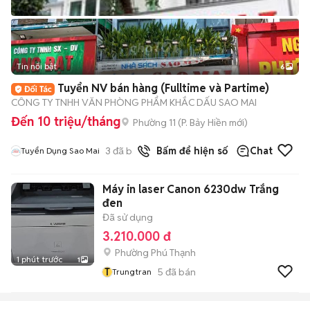
Tin nổi bật
6
+
2
Tuyển NV bán hàng (Fulltime và Partime)
CÔNG TY TNHH VĂN PHÒNG PHẨM KHẮC DẤU SAO MAI
Đến 10 triệu/tháng
Phường 11
(
P. Bảy Hiền
mới)
3
đã bán
Bấm để hiện số
Chat
Tuyển Dụng Sao Mai
Máy in laser Canon 6230dw Trắng
đen
Đã sử dụng
3.210.000 đ
Phường Phú Thạnh
1 phút trước
1
T
5
đã bán
Trungtran