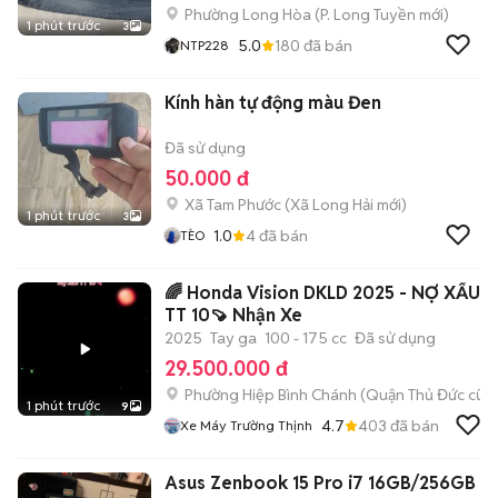
Phường Long Hòa
(
P. Long Tuyền
mới)
1 phút trước
3
5.0
180
đã bán
NTP228
Kính hàn tự động màu Đen
Đã sử dụng
50.000 đ
Xã Tam Phước
(
Xã Long Hải
mới)
1 phút trước
3
1.0
4
đã bán
TÈO
🌈 Honda Vision DKLD 2025 - NỢ XẤU
TT 10🍠 Nhận Xe
2025
Tay ga
100 - 175 cc
Đã sử dụng
29.500.000 đ
Phường Hiệp Bình Chánh (Quận Thủ Đức cũ)
1 phút trước
9
4.7
403
đã bán
Xe Máy Trường Thịnh
Asus Zenbook 15 Pro i7 16GB/256GB