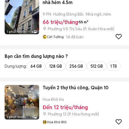
nhà hẻm 4.5m
9 PN
Hướng Đông Bắc
Nhà ngõ, hẻm
66 triệu/tháng
55 m²
Phường Võ Thị Sáu
(
P. Xuân Hòa
mới)
1 phút trước
6
C
14
đã bán
Cát Tường
Bạn cần tìm
dung lượng
nào ?
Dung lượng:
64 GB
128 GB
256 GB
512 GB
1 TB
2 
Tuyển 2 thợ thủ công, Quận 10
Hoa Khô Iris
Đến 12 triệu/tháng
Phường 12
(
P. Hòa Hưng
mới)
1 phút trước
1
H
Hoa Khô IRIS