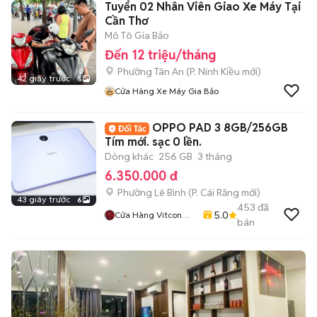
Tuyển 02 Nhân Viên Giao Xe Máy Tại
Cần Thơ
Mô Tô Gia Bảo
Đến 12 triệu/tháng
Phường Tân An
(
P. Ninh Kiều
mới)
42 giây trước
5
Cửa Hàng Xe Máy Gia Bảo
OPPO PAD 3 8GB/256GB
Tím mới. sạc 0 lền.
Dòng khác
256 GB
3 tháng
6.350.000 đ
Phường Lê Bình
(
P. Cái Răng
mới)
43 giây trước
6
453
đã
5.0
Cửa Hàng Vitcon
bán
Mobile