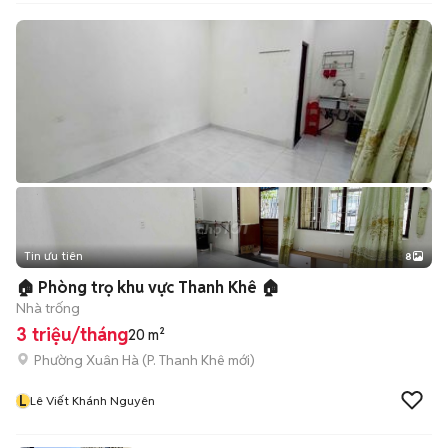
Tin ưu tiên
8
+
2
🏠 Phòng trọ khu vực Thanh Khê 🏠
Nhà trống
3 triệu/tháng
20 m²
Phường Xuân Hà
(
P. Thanh Khê
mới)
L
Lê Viết Khánh Nguyên