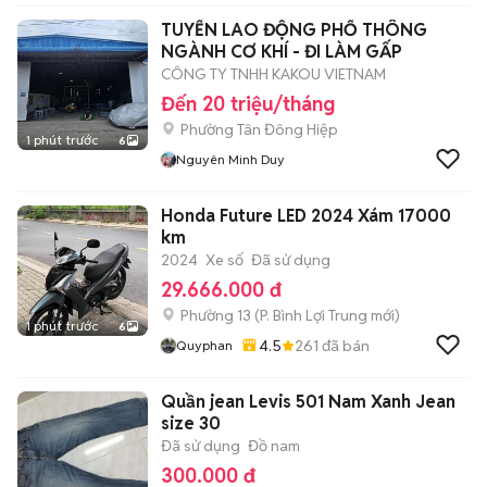
TUYỂN LAO ĐỘNG PHỔ THÔNG
NGÀNH CƠ KHÍ - ĐI LÀM GẤP
CÔNG TY TNHH KAKOU VIETNAM
Đến 20 triệu/tháng
Phường Tân Đông Hiệp
1 phút trước
6
Nguyên Minh Duy
Honda Future LED 2024 Xám 17000
km
2024
Xe số
Đã sử dụng
29.666.000 đ
Phường 13
(
P. Bình Lợi Trung
mới)
1 phút trước
6
4.5
261
đã bán
Quyphan
Quần jean Levis 501 Nam Xanh Jean
size 30
Đã sử dụng
Đồ nam
300.000 đ