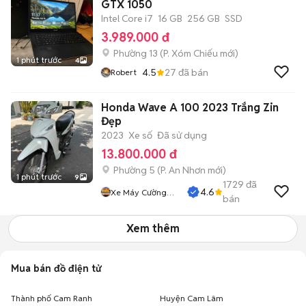
GTX 1050
Intel Core i7
16 GB
256 GB
SSD
3.989.000 đ
Phường 13
(
P. Xóm Chiếu
mới)
1 phút trước
4
4.5
27
đã bán
Robert
Honda Wave A 100 2023 Trắng Zin
Đẹp
2023
Xe số
Đã sử dụng
13.800.000 đ
Phường 5
(
P. An Nhơn
mới)
1 phút trước
9
1729
đã
4.6
Xe Máy Cường
bán
Phát
Xem thêm
Mua bán đồ điện tử
Thành phố Cam Ranh
Huyện Cam Lâm