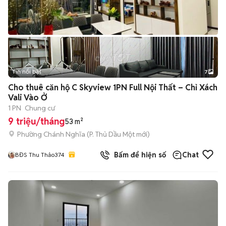
Tin nổi bật
7
+
2
Cho thuê căn hộ C Skyview 1PN Full Nội Thất – Chỉ Xách
Vali Vào Ở
1 PN
Chung cư
9 triệu/tháng
53 m²
Phường Chánh Nghĩa
(
P. Thủ Dầu Một
mới)
Bấm để hiện số
Chat
BĐS Thu Thảo374