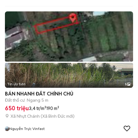
Tin ưu tiên
5
BÁN NHANH ĐẤT CHÍNH CHỦ
Đất thổ cư
Ngang 5 m
650 triệu
3,4 tr/m²
190 m²
Xã Nhựt Chánh
(
Xã Bình Đức
mới)
Nguyễn Trực Vinfast