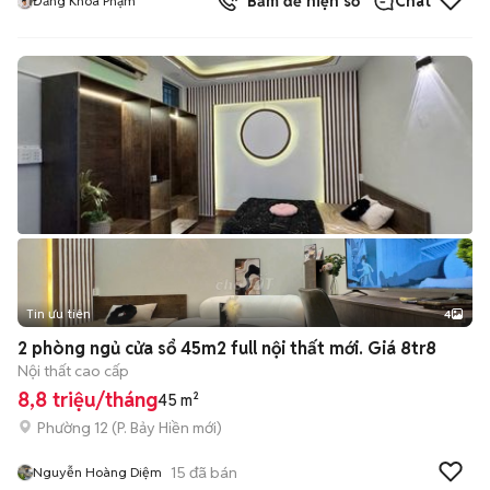
Bấm để hiện số
Chat
Đăng Khoa Phạm
Tin ưu tiên
4
2 phòng ngủ cửa sổ 45m2 full nội thất mới. Giá 8tr8
Nội thất cao cấp
8,8 triệu/tháng
45 m²
Phường 12
(
P. Bảy Hiền
mới)
15
đã bán
Nguyễn Hoàng Diệm