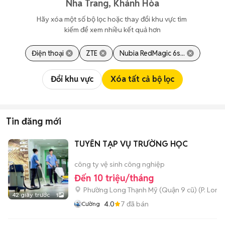
Nha Trang, Khánh Hòa
Hãy xóa một số bộ lọc hoặc thay đổi khu vực tìm 
kiếm để xem nhiều kết quả hơn
Điện thoại
ZTE
Nubia RedMagic 6s...
Đổi khu vực
Xóa tất cả bộ lọc
Tin đăng mới
TUYỂN TẠP VỤ TRƯỜNG HỌC
công ty vệ sinh công nghiệp
Đến 10 triệu/tháng
Phường Long Thạnh Mỹ (Quận 9 cũ)
(
P. Long
42 giây trước
1
4.0
7
đã bán
Cường