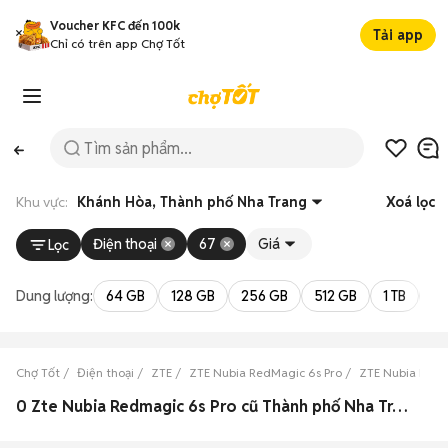
Voucher KFC đến 100k
Tải app
Chỉ có trên app Chợ Tốt
Khu vực:
Khánh Hòa, Thành phố Nha Trang
Xoá lọc
Điện thoại
67
Giá
Lọc
Dung lượng:
64 GB
128 GB
256 GB
512 GB
1 TB
2 
Chợ Tốt
Điện thoại
ZTE
ZTE Nubia RedMagic 6s Pro
ZTE Nubia RedM
0 Zte Nubia Redmagic 6s Pro cũ Thành phố Nha Trang, Khánh Hòa đẹp