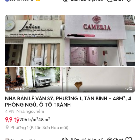
Tin nổi bật
12
+
2
NHÀ BÁN LÊ VĂN SỸ, PHƯỜNG 1, TÂN BÌNH – 48M², 4
PHÒNG NGỦ, Ô TÔ TRÁNH
4 PN
Nhà ngõ, hẻm
9,9 tỷ
206 tr/m²
48 m²
Phường 1
(
P. Tân Sơn Hòa
mới)