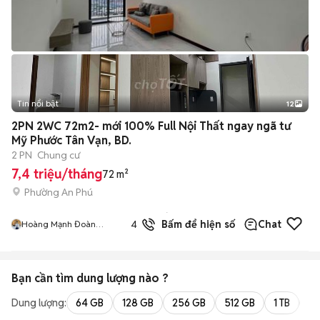
Tin nổi bật
12
+
2
2PN 2WC 72m2- mới 100% Full Nội Thất ngay ngã tư
Mỹ Phước Tân Vạn, BD.
2 PN
Chung cư
7,4 triệu/tháng
72 m²
Phường An Phú
3
đã
4.0
Bấm để hiện số
Chat
Hoàng Mạnh Đoàn
bán
Apartment
Bạn cần tìm
dung lượng
nào ?
Dung lượng:
64 GB
128 GB
256 GB
512 GB
1 TB
2 