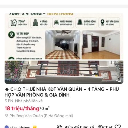
Tin nổi bật
4
🔥 CH.O TH.UÊ NHÀ KĐT VĂN QUÁN – 4 TẦNG – PHÙ
HỢP VĂN PHÒNG & GIA ĐÌNH
5 PN
Nhà phố liền kề
18 triệu/tháng
70 m²
Phường Văn Quán
(
P. Hà Đông
mới)
Bấm để hiện số
Chat
Lương Hoàng