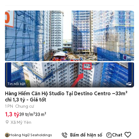
Tin nổi bật
4
Hàng Hiếm Căn Hộ Studio Tại Destino Centro ~33m²
chỉ 1,3 tỷ - Giá tốt
1 PN
Chung cư
1,3 tỷ
39 tr/m²
33 m²
Xã Mỹ Yên
Bấm để hiện số
Chat
Hoàng Ngữ Seaholdings