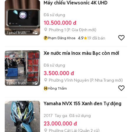
Máy chiếu Viewsonic 4K UHD
Đã sử dụng
10.500.000 đ
Phường 1
(
P. Gia Định
mới)
1 phút trước
4
P
4.9
19
đã bán
Phạm Đăng Khoa
Xe nước mía Inox màu Bạc còn mới
Đã sử dụng
3.500.000 đ
Phường Vĩnh Nguyên
(
P. Nha Trang
mới)
1 phút trước
2
H
Hồng Thắm
Yamaha NVX 155 Xanh đen Tự động
2017
Tay ga
Đã sử dụng
23.000.000 đ
Phường Cát Lái (Quận 2 cũ)