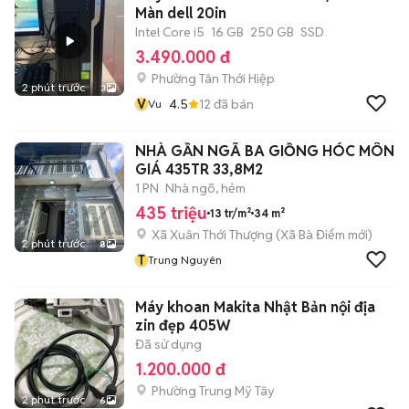
Màn dell 20in
Intel Core i5
16 GB
250 GB
SSD
3.490.000 đ
Phường Tân Thới Hiệp
2 phút trước
3
V
4.5
12
đã bán
Vu
NHÀ GẦN NGÃ BA GIỒNG HÓC MÔN
GIÁ 435TR 33,8M2
1 PN
Nhà ngõ, hẻm
435 triệu
13 tr/m²
34 m²
Xã Xuân Thới Thượng
(
Xã Bà Điểm
mới)
2 phút trước
8
T
Trung Nguyên
Máy khoan Makita Nhật Bản nội địa
zin đẹp 405W
Đã sử dụng
1.200.000 đ
Phường Trung Mỹ Tây
2 phút trước
6