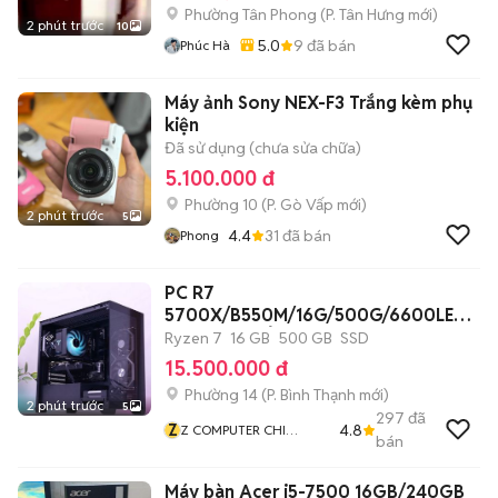
Phường Tân Phong
(
P. Tân Hưng
mới)
2 phút trước
10
5.0
9
đã bán
Phúc Hà
Máy ảnh Sony NEX-F3 Trắng kèm phụ
kiện
Đã sử dụng (chưa sửa chữa)
5.100.000 đ
Phường 10
(
P. Gò Vấp
mới)
2 phút trước
5
4.4
31
đã bán
Phong
PC R7
5700X/B550M/16G/500G/6600LE
8G/650W/TẢN/CASE
Ryzen 7
16 GB
500 GB
SSD
15.500.000 đ
Phường 14
(
P. Bình Thạnh
mới)
2 phút trước
5
297
đã
Z
4.8
Z COMPUTER CHI
bán
NHÁNH BÌNH THẠNH
Máy bàn Acer i5-7500 16GB/240GB