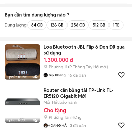
Bạn cần tìm
dung lượng
nào ?
Dung lượng:
64 GB
128 GB
256 GB
512 GB
1 TB
2 
Loa Bluetooth JBL Flip 6 Đen Đã qua
sử dụng
1.300.000 đ
Phường 11
(
P. Thông Tây Hội
mới)
16
đã bán
Duy Khang
1 phút trước
5
Router cân bằng tải TP-Link TL-
ER5120 Gigabit Mới
Mới
Hết bảo hành
Cho tặng
Phường Tân Hưng
1 phút trước
1
3
đã bán
HOÀNG HẢI