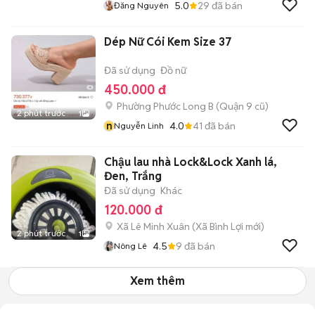
5.0
29
đã bán
Đăng Nguyên
Dép Nữ Cói Kem Size 37
Đã sử dụng
Đồ nữ
450.000 đ
Phường Phước Long B (Quận 9 cũ)
2 phút trước
1
n
4.0
41
đã bán
Nguyễn Linh
Chậu lau nhà Lock&Lock Xanh lá,
Đen, Trắng
Đã sử dụng
Khác
120.000 đ
Xã Lê Minh Xuân
(
Xã Bình Lợi
mới)
2 phút trước
1
4.5
9
đã bán
Nông Lê
Xem thêm