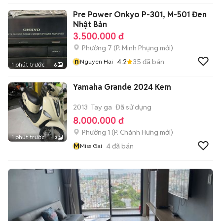
Pre Power Onkyo P-301, M-501 Đen
Nhật Bản
3.500.000 đ
Phường 7
(
P. Minh Phụng
mới)
n
4.2
35
đã bán
Nguyen Hai
1 phút trước
6
Yamaha Grande 2024 Kem
2013
Tay ga
Đã sử dụng
8.000.000 đ
Phường 1
(
P. Chánh Hưng
mới)
1 phút trước
3
M
4
đã bán
Miss Gai