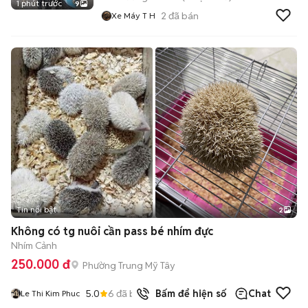
1 phút trước
9
2
đã bán
Xe Máy T H
Tin nổi bật
2
Không có tg nuôi cần pass bé nhím đực
Nhím Cảnh
250.000 đ
Phường Trung Mỹ Tây
5.0
6
đã bán
Bấm để hiện số
Chat
Le Thi Kim Phuc