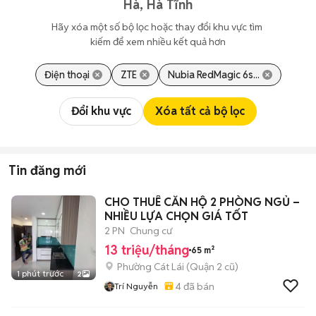
Hà, Hà Tĩnh
Hãy xóa một số bộ lọc hoặc thay đổi khu vực tìm 
kiếm để xem nhiều kết quả hơn
Điện thoại
ZTE
Nubia RedMagic 6s...
Đổi khu vực
Xóa tất cả bộ lọc
Tin đăng mới
CHO THUÊ CĂN HỘ 2 PHÒNG NGỦ –
NHIỀU LỰA CHỌN GIÁ TỐT
2 PN
Chung cư
13 triệu/tháng
65 m²
Phường Cát Lái (Quận 2 cũ)
1 phút trước
2
4
đã bán
Trí Nguyễn