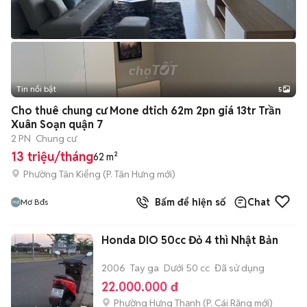
Tin nổi bật
5
Cho thuê chung cư Mone dtich 62m 2pn giá 13tr Trần
Xuân Soạn quận 7
2 PN
Chung cư
13 triệu/tháng
62 m²
Phường Tân Kiểng
(
P. Tân Hưng
mới)
Bấm để hiện số
Chat
Mơ Bđs
Honda DIO 50cc Đỏ 4 thì Nhật Bản
2006
Tay ga
Dưới 50 cc
Đã sử dụng
22.000.000 đ
Phường Hưng Thạnh
(
P. Cái Răng
mới)