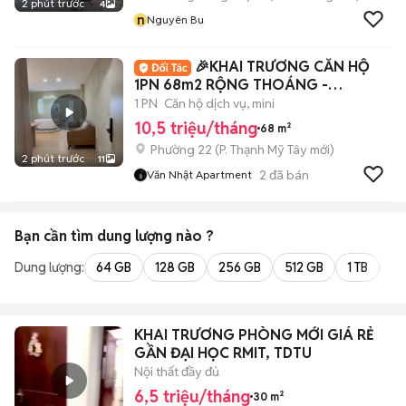
2 phút trước
4
n
Nguyên Bu
🎉KHAI TRƯƠNG CĂN HỘ
1PN 68m2 RỘNG THOÁNG -
BALCONY NGAY QUẬN 1🎉
1 PN
Căn hộ dịch vụ, mini
10,5 triệu/tháng
68 m²
Phường 22
(
P. Thạnh Mỹ Tây
mới)
2 phút trước
11
2
đã bán
Văn Nhật Apartment
Bạn cần tìm
dung lượng
nào ?
Dung lượng:
64 GB
128 GB
256 GB
512 GB
1 TB
2 
KHAI TRƯƠNG PHÒNG MỚI GIÁ RẺ
GẦN ĐẠI HỌC RMIT, TDTU
Nội thất đầy đủ
6,5 triệu/tháng
30 m²