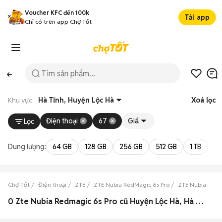
Voucher KFC đến 100k
Tải app
Chỉ có trên app Chợ Tốt
Khu vực:
Hà Tĩnh, Huyện Lộc Hà
Xoá lọc
Điện thoại
67
Giá
Lọc
Dung lượng:
64 GB
128 GB
256 GB
512 GB
1 TB
2 
Chợ Tốt
Điện thoại
ZTE
ZTE Nubia RedMagic 6s Pro
ZTE Nubia RedM
0 Zte Nubia Redmagic 6s Pro cũ Huyện Lộc Hà, Hà Tĩnh đẹp