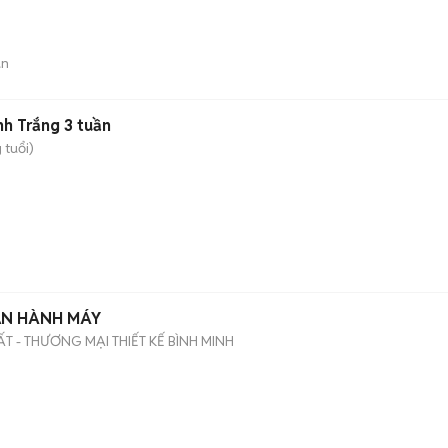
án
h Trắng 3 tuần
 tuổi)
ẬN HÀNH MÁY
 - THƯƠNG MẠI THIẾT KẾ BÌNH MINH