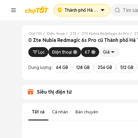
Thành phố Hà Tĩnh
Chợ Tốt
Điện thoại
ZTE
ZTE Nubia RedMagic 6s Pro
ZT
0 Zte Nubia Redmagic 6s Pro cũ Thành phố Hà 
Lọc
Điện thoại
67
Giá
Dung lượng:
64 GB
128 GB
256 GB
512 GB
Siêu thị điện tử
Tất cả
Cá nhân
Bán chuyên