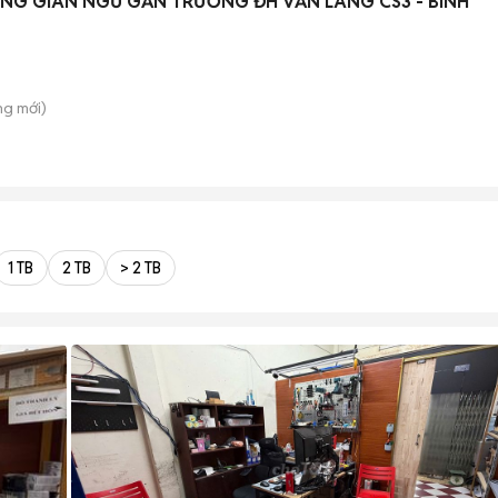
NG GIAN NGỦ GẦN TRƯỜNG ĐH VĂN LANG CS3 - BÌNH
ung
mới)
1 TB
2 TB
> 2 TB