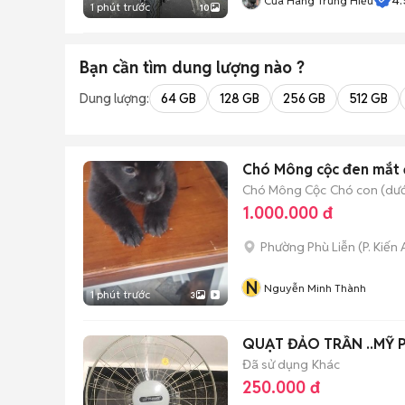
Cửa Hàng Trung Hiếu
1 phút trước
10
Bạn cần tìm
dung lượng
nào ?
Dung lượng:
64 GB
128 GB
256 GB
512 GB
Chó Mông cộc đen mắt 
Chó Mông Cộc
Chó con (dướ
1.000.000 đ
Phường Phù Liễn
(
P. Kiến
N
Nguyễn Minh Thành
1 phút trước
3
QUẠT ĐẢO TRẦN ..MỸ 
Đã sử dụng
Khác
250.000 đ