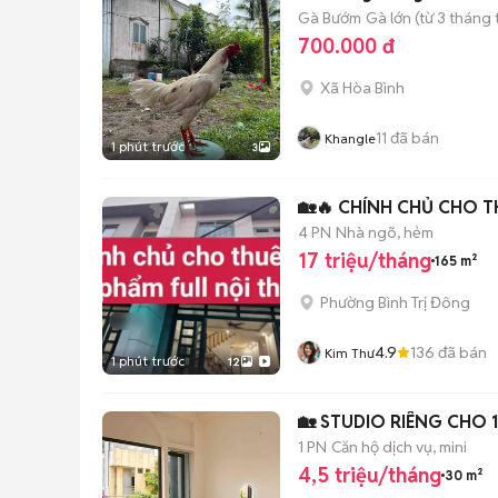
Gà Bướm
Gà lớn (từ 3 tháng 
700.000 đ
Xã Hòa Bình
11
đã bán
Khangle
1 phút trước
3
🏡🔥 CHÍNH CHỦ CHO T
4 PN
Nhà ngõ, hẻm
17 triệu/tháng
165 m²
Phường Bình Trị Đông
4.9
136
đã bán
Kim Thư
1 phút trước
12
🏡 STUDIO RIÊNG CHO 1
1 PN
Căn hộ dịch vụ, mini
4,5 triệu/tháng
30 m²