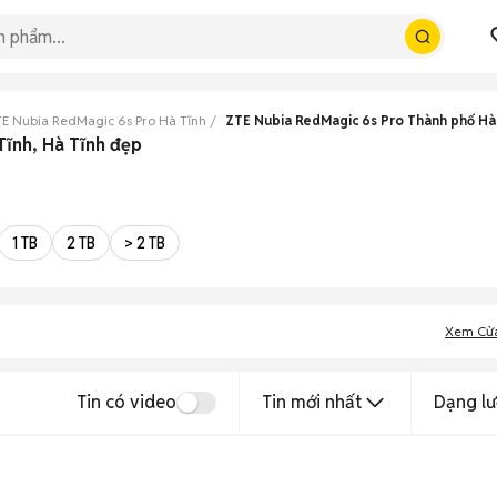
E Nubia RedMagic 6s Pro Hà Tĩnh
ZTE Nubia RedMagic 6s Pro Thành phố Hà
Tĩnh, Hà Tĩnh đẹp
1 TB
2 TB
> 2 TB
Xem Cử
Tin có video
Tin mới nhất
Dạng lư