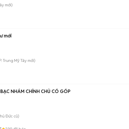
Tây
mới)
hư mới
P. Trung Mỹ Tây
mới)
al BẠC NHÁM CHÍNH CHỦ CÓ GÓP
hủ Đức cũ)
5
239
đã bán