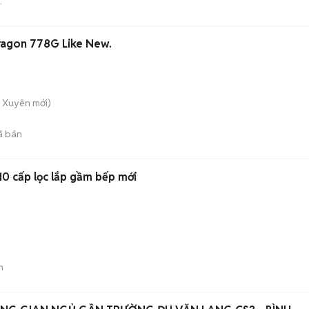
t
agon 778G Like New.
g Xuyên
mới)
ã bán
10 cấp lọc lắp gầm bếp mới
n