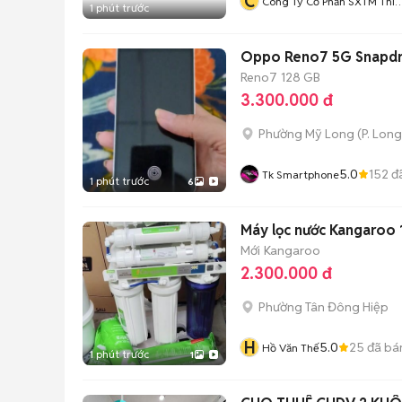
C
Công Ty Cổ Phần SXTM Thiế
1 phút trước
Kế Bình Minh
Oppo Reno7 5G Snapdr
Reno7
128 GB
3.300.000 đ
Phường Mỹ Long
(
P. Lon
5.0
152
đ
Tk Smartphone
1 phút trước
6
Máy lọc nước Kangaroo 
Mới
Kangaroo
2.300.000 đ
Phường Tân Đông Hiệp
H
5.0
25
đã bá
Hồ Văn Thế
1 phút trước
1