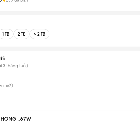
1 TB
2 TB
> 2 TB
đỏ
i 3 tháng tuổi)
 An
mới)
PHONG ..67W