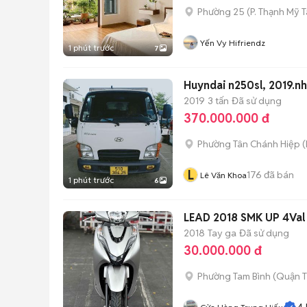
Phường 25
(
P. Thạnh Mỹ 
Yến Vy Hifriendz
1 phút trước
7
Huyndai n250sl, 2019.n
2019
3 tấn
Đã sử dụng
370.000.000 đ
Phường Tân Chánh Hiệp
(
L
176
đã bán
Lê Văn Khoa
1 phút trước
6
LEAD 2018 SMK UP 4V
2018
Tay ga
Đã sử dụng
30.000.000 đ
Phường Tam Bình (Quận T
4.