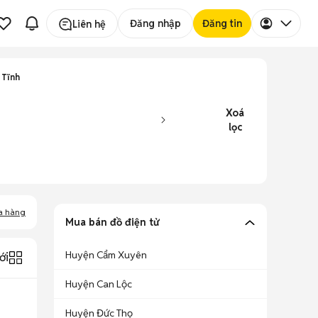
Đăng nhập
Đăng tin
Liên hệ
 Tĩnh
Xoá
lọc
a hàng
Mua bán đồ điện tử
Huyện Cẩm Xuyên
ới
Huyện Can Lộc
Huyện Đức Thọ