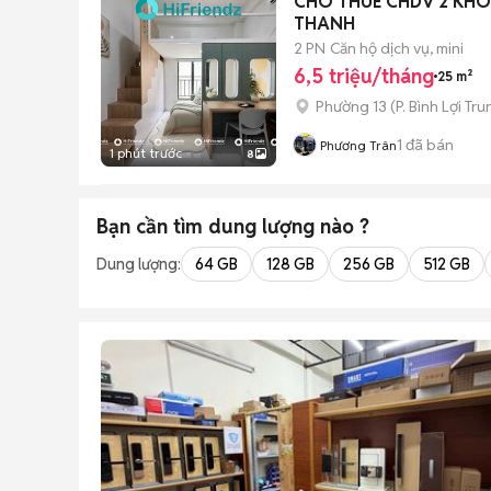
CHO THUÊ CHDV 2 KHÔ
THANH
2 PN
Căn hộ dịch vụ, mini
6,5 triệu/tháng
25 m²
Phường 13
(
P. Bình Lợi Tr
1
đã bán
Phương Trân
1 phút trước
8
Bạn cần tìm
dung lượng
nào ?
Dung lượng:
64 GB
128 GB
256 GB
512 GB