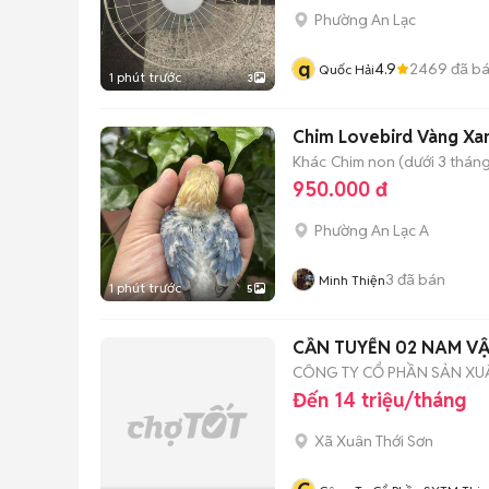
Phường An Lạc
q
4.9
2469
đã b
Quốc Hải
1 phút trước
3
Chim Lovebird Vàng Xan
Khác
Chim non (dưới 3 tháng
950.000 đ
Phường An Lạc A
3
đã bán
Minh Thiện
1 phút trước
5
CẦN TUYỂN 02 NAM V
CÔNG TY CỔ PHẦN SẢN XUẤT
Đến 14 triệu/tháng
Xã Xuân Thới Sơn