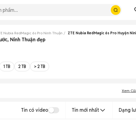
E Nubia RedMagic 6s Pro Ninh Thuận
ZTE Nubia RedMagic 6s Pro Huyện Nin
ước, Ninh Thuận đẹp
1 TB
2 TB
> 2 TB
Xem Cử
Tin có video
Tin mới nhất
Dạng lư