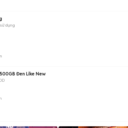
g
 sử dụng
n
/500GB Đen Like New
DD
n