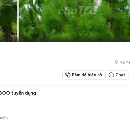
Xã Yê
Bấm để hiện số
Chat
MBOO tuyển dụng
mới)