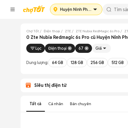
Huyện Ninh Phước
Chợ Tốt
Điện thoại
ZTE
ZTE Nubia RedMagic 6s Pro
ZT
0 Zte Nubia Redmagic 6s Pro cũ Huyện Ninh Ph
Lọc
Điện thoại
67
Giá
Dung lượng:
64 GB
128 GB
256 GB
512 GB
Siêu thị điện tử
Tất cả
Cá nhân
Bán chuyên