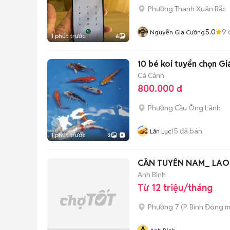
Phường Thanh Xuân Bắc
5.0
9
Nguyễn Gia Cường
1 phút trước
6
10 bé koi tuyển chọn G
Cá Cảnh
800.000 đ
Phường Cầu Ông Lãnh
15
đã bán
Lăn Lục
1 phút trước
2
CẦN TUYỂN NAM_ LAO 
Anh Bình
Từ 12 triệu/tháng
Phường 7
(
P. Bình Đông
m