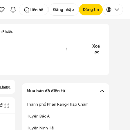
Đăng nhập
Đăng tin
Liên hệ
h Phước
Xoá
lọc
a hàng
Mua bán đồ điện tử
Thành phố Phan Rang-Tháp Chàm
ới
Huyện Bác Ái
Huyện Ninh Hải