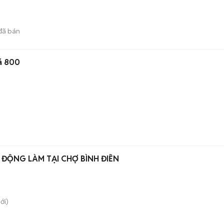
đã bán
iá 800
ĐỘNG LÀM TẠI CHỢ BÌNH ĐIỀN
ới)