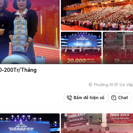
+
2
0-200Tr/Tháng
Phường 10
(
P. Gò Vấ
Bấm để hiện số
Chat