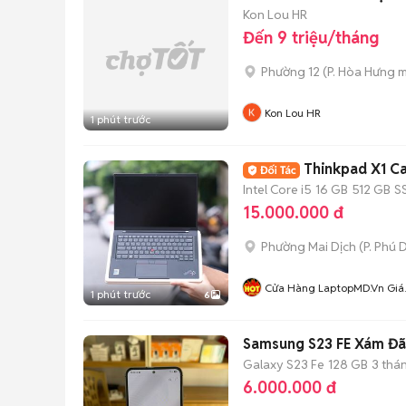
Kon Lou HR
Đến 9 triệu/tháng
Phường 12
(
P. Hòa Hưng
m
Kon Lou HR
1 phút trước
Thinkpad X1 Ca
Intel Core i5
16 GB
512 GB
S
15.000.000 đ
Phường Mai Dịch
(
P. Phú 
Cửa Hàng LaptopMD.vn Giá
1 phút trước
6
SV, Chất Lượng, Uy Tín.
Samsung S23 FE Xám Đã
Galaxy S23 Fe
128 GB
3 thá
6.000.000 đ