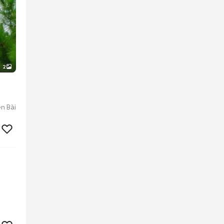
2
n Bài