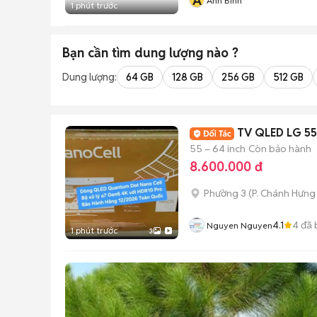
A
Anh Bình
1 phút trước
Bạn cần tìm
dung lượng
nào ?
Dung lượng:
64 GB
128 GB
256 GB
512 GB
TV QLED LG 5
55 – 64 inch
Còn bảo hành
8.600.000 đ
Phường 3
(
P. Chánh Hưng
4.1
4
đã 
Nguyen Nguyen
1 phút trước
3