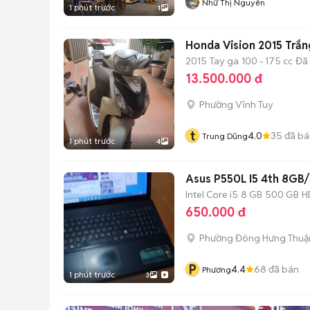
Nhữ Thị Nguyên
1 phút trước
1
Honda Vision 2015 Trắn
2015
Tay ga
100 - 175 cc
Đã
13.500.000 đ
Phường Vĩnh Tuy
t
4.0
35
đã bá
Trung Dũng
1 phút trước
4
Asus P550L I5 4th 8GB
Intel Core i5
8 GB
500 GB
H
650.000 đ
Phường Đông Hưng Thuậ
P
4.4
68
đã bán
Phương
1 phút trước
3