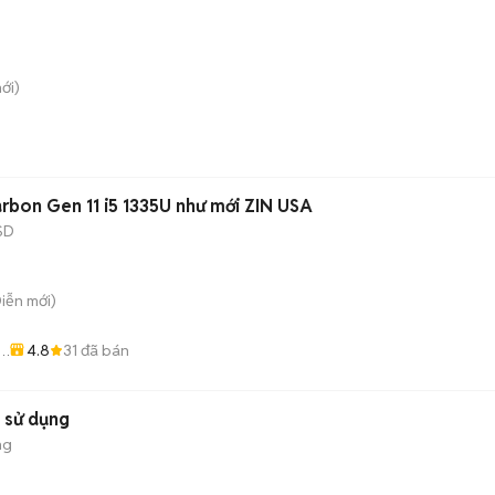
ới)
rbon Gen 11 i5 1335U như mới ZIN USA
SD
Diễn
mới)
4.8
31
đã bán
 sử dụng
ng