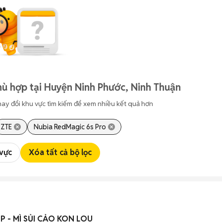
ù hợp tại Huyện Ninh Phước, Ninh Thuận
hay đổi khu vực tìm kiếm để xem nhiều kết quả hơn
ZTE
Nubia RedMagic 6s Pro
 vực
Xóa tất cả bộ lọc
ẾP - MÌ SỦI CẢO KON LOU