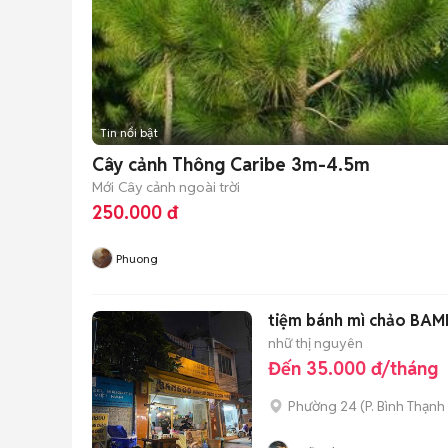
Tin nổi bật
Cây cảnh Thông Caribe 3m-4.5m
Mới
Cây cảnh ngoài trời
250.000 đ
Phuong
tiệm bánh mì chảo BA
nhữ thị nguyên
Đến 35.000 đ/tháng
Phường 24
(
P. Bình Thạnh