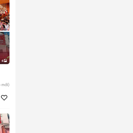
6
p
mới)