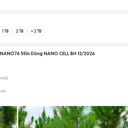
1 TB
2 TB
> 2 TB
5NANO76 55in Dòng NANO CELL BH 12/2026
mới)
bán