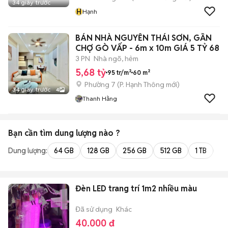
34 giây trước
H
Hạnh
BÁN NHÀ NGUYỄN THÁI SƠN, GẦN
CHỢ GÒ VẤP - 6m x 10m GIÁ 5 TỶ 68
3 PN
Nhà ngõ, hẻm
5,68 tỷ
95 tr/m²
60 m²
Phường 7
(
P. Hạnh Thông
mới)
34 giây trước
4
Thanh Hằng
Bạn cần tìm
dung lượng
nào ?
Dung lượng:
64 GB
128 GB
256 GB
512 GB
1 TB
2 
Đèn LED trang trí 1m2 nhiều màu
Đã sử dụng
Khác
40.000 đ