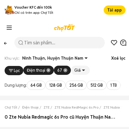
Voucher KFC đến 100k
Tải app
Chỉ có trên app Chợ Tốt
Khu vực:
Ninh Thuận, Huyện Thuận Nam
Xoá lọc
Điện thoại
67
Giá
Lọc
Dung lượng:
64 GB
128 GB
256 GB
512 GB
1 TB
2 
Chợ Tốt
Điện thoại
ZTE
ZTE Nubia RedMagic 6s Pro
ZTE Nubia RedM
0 Zte Nubia Redmagic 6s Pro cũ Huyện Thuận Nam, Ninh Thuận đẹp