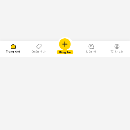
Trang chủ
Quản lý tin
Liên hệ
Tài khoản
Đăng tin
109.000 Bình chọn
Tải ứng dụng Chợ Tốt
Về Chợ Tốt
Quy chế sàn