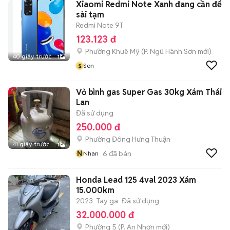
Xiaomi Redmi Note Xanh đang cần để
sài tạm
Redmi Note 9T
123.123 đ
Phường Khuê Mỹ
(
P. Ngũ Hành Sơn
mới)
40 giây trước
1
s
Son
Vỏ bình gas Super Gas 30kg Xám Thái
Lan
Đã sử dụng
250.000 đ
Phường Đông Hưng Thuận
41 giây trước
1
N
6
đã bán
Nhan
Honda Lead 125 4val 2023 Xám
15.000km
2023
Tay ga
Đã sử dụng
32.000.000 đ
Phường 5
(
P. An Nhơn
mới)