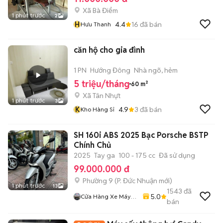
Xã Bà Điểm
1 phút trước
2
H
4.4
16
đã bán
Hưu Thanh
căn hộ cho gia đình
1 PN
Hướng Đông
Nhà ngõ, hẻm
5 triệu/tháng
60 m²
Xã Tân Nhựt
1 phút trước
3
K
4.9
3
đã bán
Kho Hàng Sỉ
SH 160i ABS 2025 Bạc Porsche BSTP
Chính Chủ
2025
Tay ga
100 - 175 cc
Đã sử dụng
99.000.000 đ
Phường 9
(
P. Đức Nhuận
mới)
1 phút trước
13
1543
đã
5.0
Cửa Hàng Xe Máy
bán
Ngô Hà