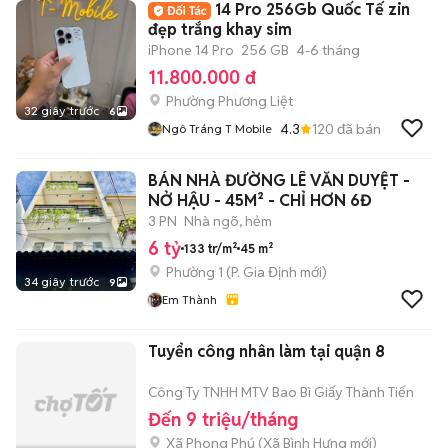
14 Pro 256Gb Quốc Tế zin
đẹp trắng khay sim
iPhone 14 Pro
256 GB
4-6 tháng
11.800.000 đ
Phường Phương Liệt
32 giây trước
6
4.3
120
đã bán
Ngô Tráng T Mobile
BÁN NHÀ ĐƯỜNG LÊ VĂN DUYỆT -
NỞ HẬU - 45M² - CHỈ HƠN 6Đ
3 PN
Nhà ngõ, hẻm
6 tỷ
133 tr/m²
45 m²
Phường 1
(
P. Gia Định
mới)
34 giây trước
9
Em Thành
Tuyển công nhân làm tại quận 8
Công Ty TNHH MTV Bao Bì Giấy Thành Tiến
Đến 9 triệu/tháng
Xã Phong Phú
(
Xã Bình Hưng
mới)