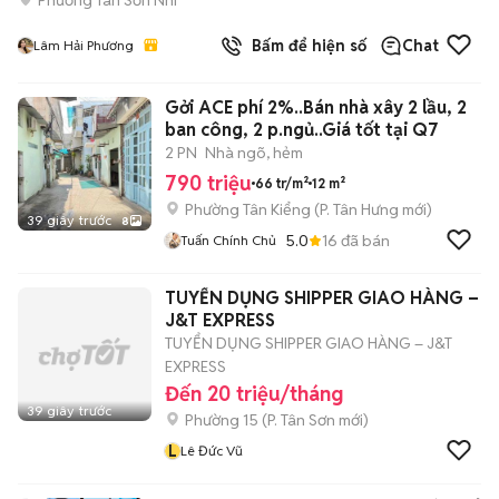
Bấm để hiện số
Chat
Lâm Hải Phương
Gởi ACE phí 2%..Bán nhà xây 2 lầu, 2
ban công, 2 p.ngủ..Giá tốt tại Q7
2 PN
Nhà ngõ, hẻm
790 triệu
66 tr/m²
12 m²
Phường Tân Kiểng
(
P. Tân Hưng
mới)
39 giây trước
8
5.0
16
đã bán
Tuấn Chính Chủ
TUYỂN DỤNG SHIPPER GIAO HÀNG –
J&T EXPRESS
TUYỂN DỤNG SHIPPER GIAO HÀNG – J&T
EXPRESS
Đến 20 triệu/tháng
39 giây trước
Phường 15
(
P. Tân Sơn
mới)
L
Lê Đức Vũ