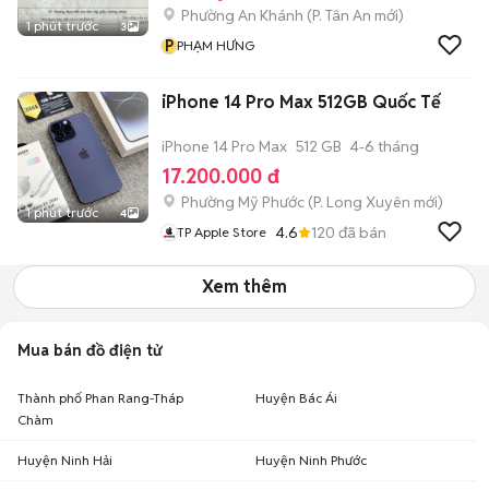
Phường An Khánh
(
P. Tân An
mới)
1 phút trước
3
P
PHẠM HƯNG
iPhone 14 Pro Max 512GB Quốc Tế
iPhone 14 Pro Max
512 GB
4-6 tháng
17.200.000 đ
Phường Mỹ Phước
(
P. Long Xuyên
mới)
1 phút trước
4
4.6
120
đã bán
TP Apple Store
Xem thêm
Mua bán đồ điện tử
Thành phố Phan Rang-Tháp
Huyện Bác Ái
Chàm
Huyện Ninh Hải
Huyện Ninh Phước