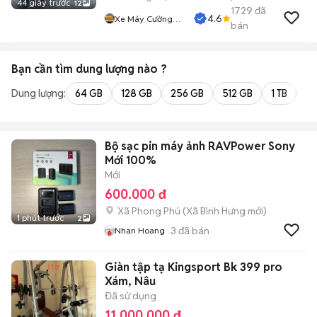
44 giây trước
12
1729
đã
4.6
Xe Máy Cường
bán
Phát
Bạn cần tìm
dung lượng
nào ?
Dung lượng:
64 GB
128 GB
256 GB
512 GB
1 TB
2 
Bộ sạc pin máy ảnh RAVPower Sony
Mới 100%
Mới
600.000 đ
Xã Phong Phú
(
Xã Bình Hưng
mới)
1 phút trước
2
3
đã bán
Nhan Hoang
Giàn tập tạ Kingsport Bk 399 pro
Xám, Nâu
Đã sử dụng
11.000.000 đ