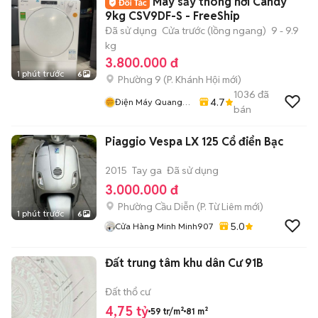
Máy sấy thông hơi Candy
9kg CSV9DF-S - FreeShip
Đã sử dụng
Cửa trước (lồng ngang)
9 - 9.9
kg
3.800.000 đ
1 phút trước
6
Phường 9
(
P. Khánh Hội
mới)
1036
đã
4.7
Điện Máy Quang
bán
Phát
Piaggio Vespa LX 125 Cổ điển Bạc
2015
Tay ga
Đã sử dụng
3.000.000 đ
Phường Cầu Diễn
(
P. Từ Liêm
mới)
1 phút trước
6
5.0
Cửa Hàng Minh Minh907
Đất trung tâm khu dân Cư 91B
Đất thổ cư
4,75 tỷ
59 tr/m²
81 m²