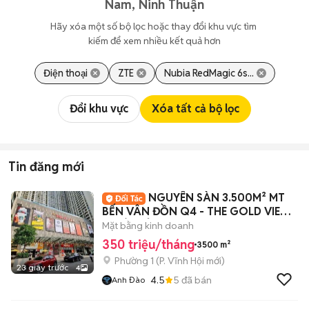
Nam, Ninh Thuận
Hãy xóa một số bộ lọc hoặc thay đổi khu vực tìm 
kiếm để xem nhiều kết quả hơn
Điện thoại
ZTE
Nubia RedMagic 6s...
Đổi khu vực
Xóa tất cả bộ lọc
Tin đăng mới
NGUYÊN SÀN 3.500M² MT
BẾN VÂN ĐỒN Q4 - THE GOLD VIEW
–GIÁ CHỈ 12USD/M²
Mặt bằng kinh doanh
350 triệu/tháng
3500 m²
Phường 1
(
P. Vĩnh Hội
mới)
23 giây trước
4
4.5
5
đã bán
Anh Đào