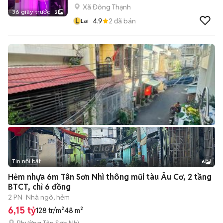
Xã Đông Thạnh
36 giây trước
2
L
4.9
2
đã bán
Lai
Tin nổi bật
6
+
2
Hẻm nhựa 6m Tân Sơn Nhì thông mũi tàu Âu Cơ, 2 tầng
BTCT, chỉ 6 đồng
2 PN
Nhà ngõ, hẻm
6,15 tỷ
128 tr/m²
48 m²
Phường Tân Sơn Nhì