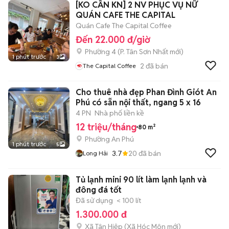
[KO CẦN KN] 2 NV PHỤC VỤ NỮ
QUÁN CAFE THE CAPITAL
Quán Cafe The Capital Coffee
Đến 22.000 đ/giờ
Phường 4
(
P. Tân Sơn Nhất
mới)
1 phút trước
3
2
đã bán
The Capital Coffee
Cho thuê nhà đẹp Phan Đình Giót An
Phú có sẵn nội thất, ngang 5 x 16
4 PN
Nhà phố liền kề
12 triệu/tháng
80 m²
Phường An Phú
1 phút trước
5
3.7
20
đã bán
Long Hải
Tủ lạnh mini 90 lít làm lạnh lạnh và
đông đá tốt
Đã sử dụng
< 100 lít
1.300.000 đ
Xã Tân Hiệp
(
Xã Hóc Môn
mới)