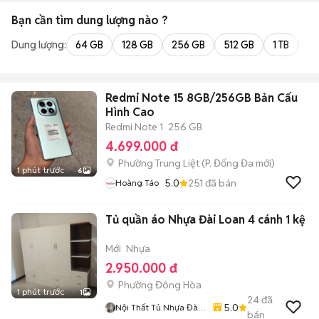
Bạn cần tìm
dung lượng
nào ?
Dung lượng:
64 GB
128 GB
256 GB
512 GB
1 TB
2 
Redmi Note 15 8GB/256GB Bản Cấu
Hình Cao
Redmi Note 1
256 GB
4.699.000 đ
Phường Trung Liệt
(
P. Đống Đa
mới)
1 phút trước
6
5.0
251
đã bán
Hoàng Táo
Tủ quần áo Nhựa Đài Loan 4 cánh 1 kệ
Mới
Nhựa
2.950.000 đ
Phường Đông Hòa
1 phút trước
1
24
đã
5.0
Nội Thất Tủ Nhựa Đài
bán