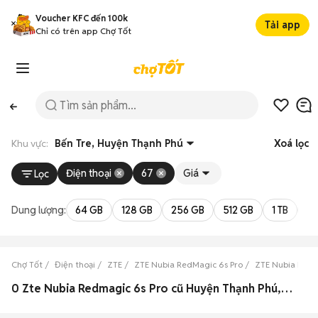
Voucher KFC đến 100k
Tải app
Chỉ có trên app Chợ Tốt
Khu vực:
Bến Tre, Huyện Thạnh Phú
Xoá lọc
Điện thoại
67
Giá
Lọc
Dung lượng:
64 GB
128 GB
256 GB
512 GB
1 TB
2 
Chợ Tốt
Điện thoại
ZTE
ZTE Nubia RedMagic 6s Pro
ZTE Nubia RedM
0 Zte Nubia Redmagic 6s Pro cũ Huyện Thạnh Phú, Bến Tre đẹp