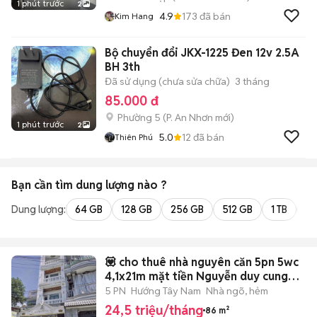
1 phút trước
2
4.9
173
đã bán
Kim Hang
Bộ chuyển đổi JKX-1225 Đen 12v 2.5A
BH 3th
Đã sử dụng (chưa sửa chữa)
3 tháng
85.000 đ
Phường 5
(
P. An Nhơn
mới)
1 phút trước
2
5.0
12
đã bán
Thiên Phú
Bạn cần tìm
dung lượng
nào ?
Dung lượng:
64 GB
128 GB
256 GB
512 GB
1 TB
2 
💟 cho thuê nhà nguyên căn 5pn 5wc
4,1x21m mặt tiền Nguyễn duy cung
p12
5 PN
Hướng Tây Nam
Nhà ngõ, hẻm
24,5 triệu/tháng
86 m²