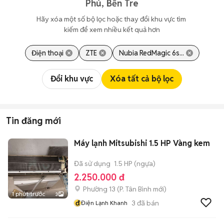
Phú, Bến Tre
Hãy xóa một số bộ lọc hoặc thay đổi khu vực tìm 
kiếm để xem nhiều kết quả hơn
Điện thoại
ZTE
Nubia RedMagic 6s...
Đổi khu vực
Xóa tất cả bộ lọc
Tin đăng mới
Máy lạnh Mitsubishi 1.5 HP Vàng kem
Đã sử dụng
1.5 HP (ngựa)
2.250.000 đ
Phường 13
(
P. Tân Bình
mới)
1 phút trước
3
đ
3
đã bán
Điện Lạnh Khanh