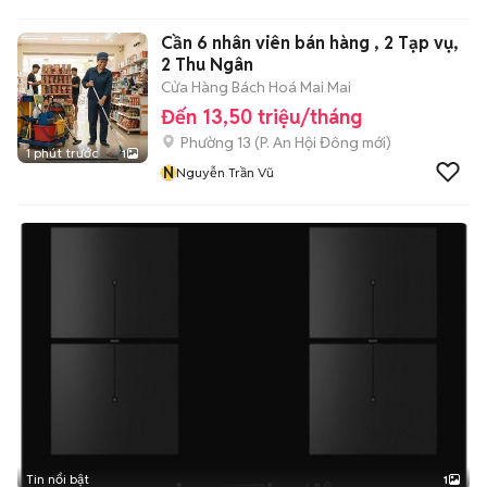
Loan Minh Quân
Cần 6 nhân viên bán hàng , 2 Tạp vụ,
2 Thu Ngân
Cửa Hàng Bách Hoá Mai Mai
Đến 13,50 triệu/tháng
Phường 13
(
P. An Hội Đông
mới)
1 phút trước
1
N
Nguyễn Trần Vũ
Tin nổi bật
1