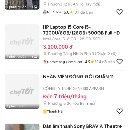
Phường 12
(
P. An Hội Tây
mới)
1 phút trước
12
5.0
137
đã bán
Như Hoa
HP Laptop 15 Core i5-
7200U/8GB/128GB+500GB Full HD
Intel Core i5
8 GB
128 GB
SSD
3.200.000 đ
Phường Tăng Nhơn Phú B (Quận 9 cũ)
1 phút trước
6
4.9
234
đã bán
NamPhong Computer
NHÂN VIÊN ĐÓNG GÓI QUẬN 11
CÔNG TY TNHH GENESIS APPAREL
Đến 7 triệu/tháng
Phường 5
(
P. Hòa Bình
mới)
1 phút trước
T
Thanh Hải
Dàn âm thanh Sony BRAVIA Theatre