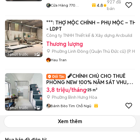
927
đã
4.8
Cửa Hàng 770
bán
Nguyễn Kiệm F4 Phú
Nhuận
***: THỢ MỘC CHÍNH – PHỤ MỘC – TH
- LDPT
Công ty TNHH Thiết kế & Xây dựng Arcbuild
Thương lượng
Phường Linh Đông (Quận Thủ Đức cũ)
(
P. Hiệ
1 phút trước
2
Hau Tran
🧨CHÍNH CHỦ CHO THUÊ
PHÒNG NEW 100% NẰM SÁT VHU,
HUIT, AEON TÂN PHÚ 🧨
3,8 triệu/tháng
25 m²
Phường Bình Hưng Hòa
Bánh Bèo Tìm Chỗ Ngủ
1 phút trước
9
Xem thêm
Mua bán đồ điện tử