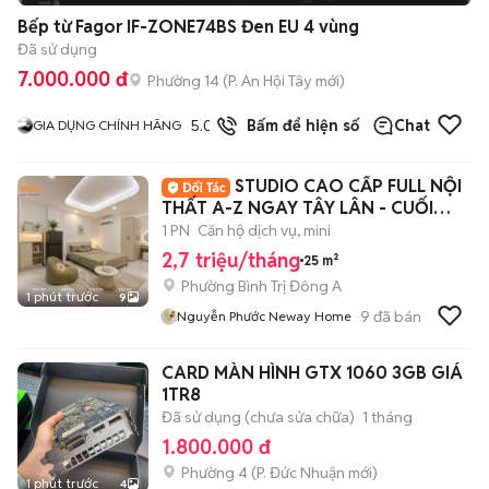
Bếp từ Fagor IF-ZONE74BS Đen EU 4 vùng
Đã sử dụng
7.000.000 đ
Phường 14
(
P. An Hội Tây
mới)
5.0
7
đã bán
Bấm để hiện số
Chat
GIA DỤNG CHÍNH HÃNG
STUDIO CAO CẤP FULL NỘI
THẤT A-Z NGAY TÂY LÂN - CUỐI
ĐƯỜNG HƯƠNG LỘ 2
1 PN
Căn hộ dịch vụ, mini
2,7 triệu/tháng
25 m²
Phường Bình Trị Đông A
1 phút trước
9
9
đã bán
Nguyễn Phước Neway Home
CARD MÀN HÌNH GTX 1060 3GB GIÁ
1TR8
Đã sử dụng (chưa sửa chữa)
1 tháng
1.800.000 đ
Phường 4
(
P. Đức Nhuận
mới)
1 phút trước
4