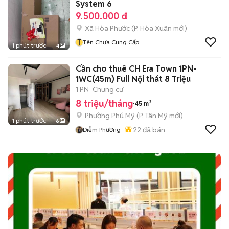
System 6
9.500.000 đ
Xã Hòa Phước
(
P. Hòa Xuân
mới)
T
Tên Chưa Cung Cấp
1 phút trước
4
Cần cho thuê CH Era Town 1PN-
1WC(45m) Full Nội thát 8 Triệu
1 PN
Chung cư
8 triệu/tháng
45 m²
Phường Phú Mỹ
(
P. Tân Mỹ
mới)
1 phút trước
6
22
đã bán
Diễm Phương