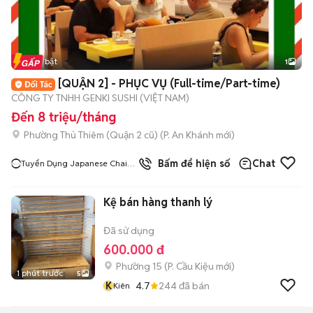
Tin nổi bật
1
[QUẬN 2] - PHỤC VỤ (Full-time/Part-time)
CÔNG TY TNHH GENKI SUSHI (VIỆT NAM)
Đến 8 triệu/tháng
Phường Thủ Thiêm (Quận 2 cũ)
(
P. An Khánh
mới)
Bấm để hiện số
Chat
Tuyển Dụng Japanese Chain
Restaurants
Kệ bán hàng thanh lý
Đã sử dụng
600.000 đ
Phường 15
(
P. Cầu Kiệu
mới)
1 phút trước
5
K
4.7
244
đã bán
Kiên