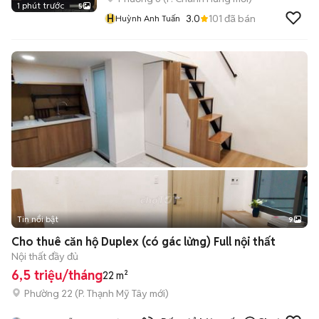
1 phút trước
5
H
3.0
101
đã bán
Huỳnh Anh Tuấn
Tin nổi bật
9
+
2
Cho thuê căn hộ Duplex (có gác lửng) Full nội thất
Nội thất đầy đủ
6,5 triệu/tháng
22 m²
Phường 22
(
P. Thạnh Mỹ Tây
mới)