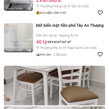
2.950.000 đ
Phường Hưng Lợi
(
P. Tân An
mới)
2 phút trước
2
K
KHO NỆM CẦN THƠ
Đất biển mặt tiền phố Tây An Thượng
Đất nền dự án
Ngang 8,1 m
40 tỷ
292 tr/m²
137 m²
Phường Mỹ An
(
P. Ngũ Hành Sơn
mới)
2 phút trước
9
2
đã bán
Anh Lâm