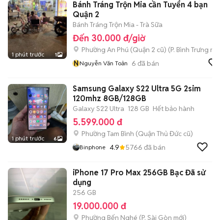
Bánh Tráng Trộn Mia cần Tuyển 4 bạn
Quận 2
Bánh Tráng Trộn Mia - Trà Sữa
Đến 30.000 đ/giờ
Phường An Phú (Quận 2 cũ)
(
P. Bình Trưng
mới
1 phút trước
1
N
6
đã bán
Nguyễn Văn Toản
Samsung Galaxy S22 Ultra 5G 2sim
120mhz 8GB/128GB
Galaxy S22 Ultra
128 GB
Hết bảo hành
5.599.000 đ
Phường Tam Bình (Quận Thủ Đức cũ)
1 phút trước
6
4.9
5766
đã bán
Binphone
iPhone 17 Pro Max 256GB Bạc Đã sử
dụng
256 GB
19.000.000 đ
Phường Bến Nghé
(
P. Sài Gòn
mới)