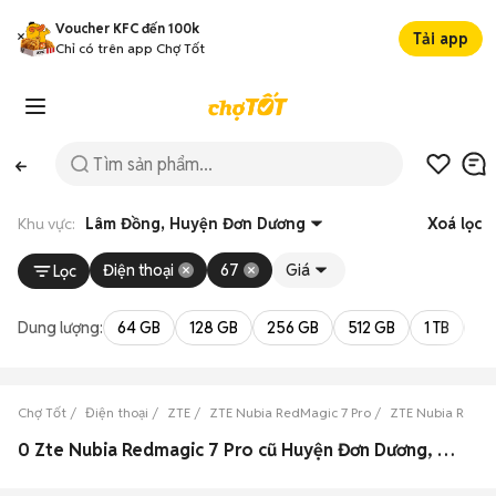
Voucher KFC đến 100k
Tải app
Chỉ có trên app Chợ Tốt
Khu vực:
Lâm Đồng, Huyện Đơn Dương
Xoá lọc
Điện thoại
67
Giá
Lọc
Dung lượng:
64 GB
128 GB
256 GB
512 GB
1 TB
2 
Chợ Tốt
Điện thoại
ZTE
ZTE Nubia RedMagic 7 Pro
ZTE Nubia RedMa
0 Zte Nubia Redmagic 7 Pro cũ Huyện Đơn Dương, Lâm Đồng đẹp