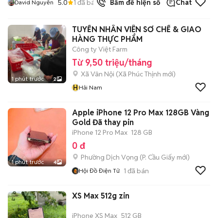
5.0
1
đã bán
Bấm để hiện số
Chat
David Nguyễn
TUYỂN NHÂN VIÊN SƠ CHẾ & GIAO
HÀNG THỰC PHẨM
Công ty Việt Farm
Từ 9,50 triệu/tháng
Xã Vân Nội
(
Xã Phúc Thịnh
mới)
1 phút trước
2
H
Hải Nam
Apple iPhone 12 Pro Max 128GB Vàng
Gold Đã thay pin
iPhone 12 Pro Max
128 GB
0 đ
Phường Dịch Vọng
(
P. Cầu Giấy
mới)
1 phút trước
4
1
đã bán
Hội Đồ Điện Tử
XS Max 512g zin
iPhone XS Max
512 GB