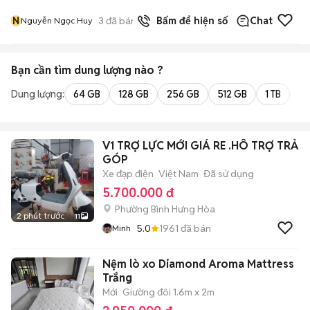
N
3
đã bán
Bấm để hiện số
Chat
Nguyễn Ngọc Huy
Bạn cần tìm
dung lượng
nào ?
Dung lượng:
64 GB
128 GB
256 GB
512 GB
1 TB
2 
V1 TRỢ LỰC MỚI GIÁ RE .HÔ TRỢ TRẢ
GÓP
Xe đạp điện
Việt Nam
Đã sử dụng
5.700.000 đ
Phường Bình Hưng Hòa
2 phút trước
11
5.0
1961
đã bán
Minh
Nệm lò xo Diamond Aroma Mattress
Trắng
Mới
Giường đôi 1.6m x 2m