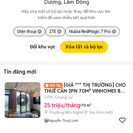
Dương, Lâm Đồng
Hãy xóa một số bộ lọc hoặc thay đổi khu vực tìm 
kiếm để xem nhiều kết quả hơn
Điện thoại
ZTE
Nubia RedMagic 7 Pro
Đổi khu vực
Xóa tất cả bộ lọc
Tin đăng mới
[GIÁ *** THỊ TRƯỜNG] CHO
THUÊ CĂN 2PN 70M² VINHOMES BA
SON FULL N
2 PN
Chung cư
25 triệu/tháng
70 m²
Phường Bến Nghé
(
P. Sài Gòn
mới)
1 phút trước
6
Nguyễn Thuỳ Linh