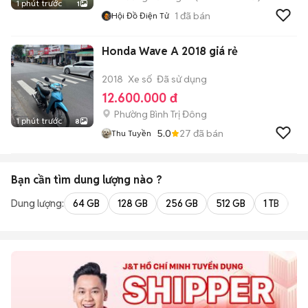
1 phút trước
1
1
đã bán
Hội Đồ Điện Tử
Honda Wave A 2018 giá rẻ
2018
Xe số
Đã sử dụng
12.600.000 đ
Phường Bình Trị Đông
1 phút trước
8
5.0
27
đã bán
Thu Tuyền
Bạn cần tìm
dung lượng
nào ?
Dung lượng:
64 GB
128 GB
256 GB
512 GB
1 TB
2 