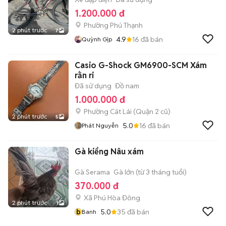
1.200.000 đ
Phường Phú Thạnh
2 phút trước
7
4.9
16
đã bán
Quỳnh Gịp
Casio G-Shock GM6900-SCM Xám
rằn ri
Đã sử dụng
Đồ nam
1.000.000 đ
Phường Cát Lái (Quận 2 cũ)
2 phút trước
5
5.0
16
đã bán
Phát Nguyễn
Gà kiểng Nâu xám
Gà Serama
Gà lớn (từ 3 tháng tuổi)
370.000 đ
Xã Phú Hòa Đông
2 phút trước
1
b
5.0
35
đã bán
Banh