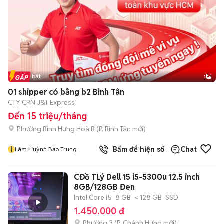
Tin nổi bật
1
01 shipper có bằng b2 Bình Tân
CTY CPN J&T Express
Đến 15 triệu/tháng
Phường Bình Hưng Hoà B
(
P. Bình Tân
mới)
l
Bấm để hiện số
Chat
Lâm Huỳnh Bảo Trung
CĐồ TLý Dell 15 i5-5300u 12.5 inch
8GB/128GB Đen
Intel Core i5
8 GB
< 128 GB
SSD
1.450.000 đ
Phường 3
(
P. Chánh Hưng
mới)