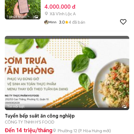
4.000.000 đ
Xã Vĩnh Lộc A
1 phút trước
3
3.0
4
đã bán
Minn
Tin nổi bật
1
Tuyển bếp suât ăn công nghiệp
CÔNG TY TNHH H'S FOOD
Đến 14 triệu/tháng
Phường 12
(
P. Hòa Hưng
mới)