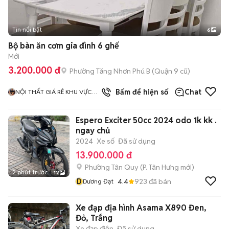
Tin nổi bật
6
+
2
Bộ bàn ăn cơm gia đình 6 ghế
Mới
3.200.000 đ
Phường Tăng Nhơn Phú B (Quận 9 cũ)
1
đã bán
Bấm để hiện số
Chat
NỘI THẤT GIÁ RẺ KHU VỰC
TPHCM
Espero Exciter 50cc 2024 odo 1k kk .
ngay chủ
2024
Xe số
Đã sử dụng
13.900.000 đ
Phường Tân Quy
(
P. Tân Hưng
mới)
2 phút trước
12
D
4.4
923
đã bán
Dương Đạt
Xe đạp địa hình Asama X890 Đen,
Đỏ, Trắng
Xe đạp điện
Đã sử dụng