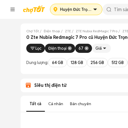
Huyện Đức Trọng
Chợ Tốt
Điện thoại
ZTE
ZTE Nubia RedMagic 7 Pro
ZTE
0 Zte Nubia Redmagic 7 Pro cũ Huyện Đức Trọ
Lọc
Điện thoại
67
Giá
Dung lượng:
64 GB
128 GB
256 GB
512 GB
Siêu thị điện tử
Tất cả
Cá nhân
Bán chuyên