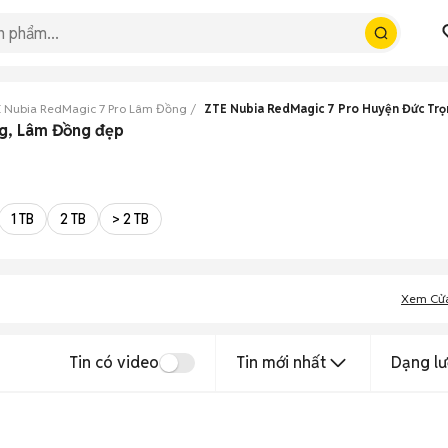
 Nubia RedMagic 7 Pro Lâm Đồng
ZTE Nubia RedMagic 7 Pro Huyện Đức Tr
ng, Lâm Đồng đẹp
1 TB
2 TB
> 2 TB
Xem Cử
Tin có video
Tin mới nhất
Dạng lư