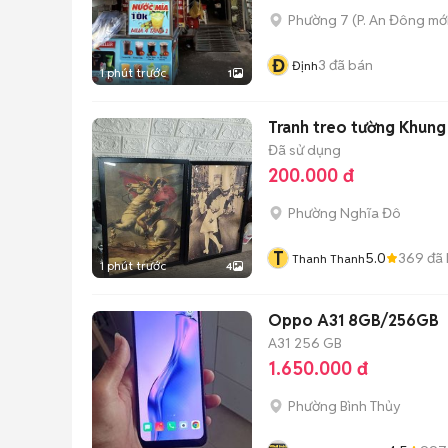
Phường 7
(
P. An Đông
mới
Đ
3
đã bán
Định
1 phút trước
1
Tranh treo tường Khung
Đã sử dụng
200.000 đ
Phường Nghĩa Đô
T
5.0
369
đã 
Thanh Thanh
1 phút trước
4
Oppo A31 8GB/256GB
A31
256 GB
1.650.000 đ
Phường Bình Thủy