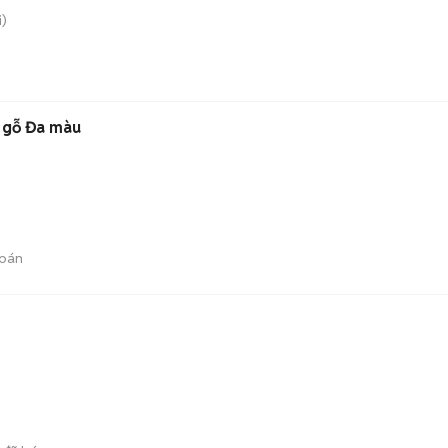
)
 gỗ Đa màu
bán