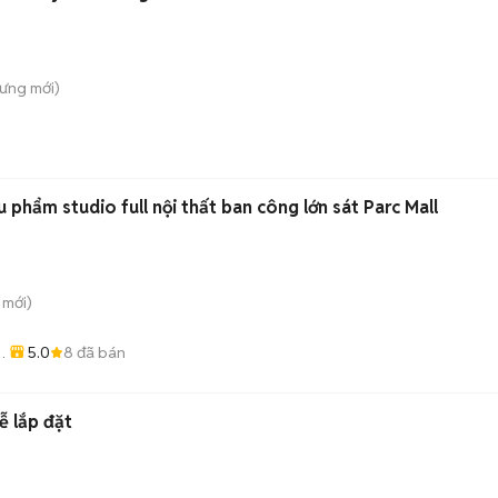
Hưng
mới)
 phẩm studio full nội thất ban công lớn sát Parc Mall
mới)
5.0
8
đã bán
i
ễ lắp đặt