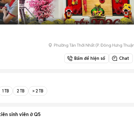
Phường Tân Thới Nhất
(
P. Đông Hưng Thuậ
Bấm để hiện số
Chat
1 TB
2 TB
> 2 TB
tiên sinh viên ở Q5