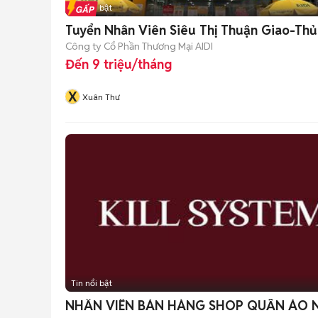
Tin nổi bật
Tuyển Nhân Viên Siêu Thị Thuận Giao-Th
Công ty Cổ Phần Thương Mại AIDI
Đến 9 triệu/tháng
X
Xuân Thư
Tin nổi bật
NHÂN VIÊN BÁN HÀNG SHOP QUẦN ÁO 