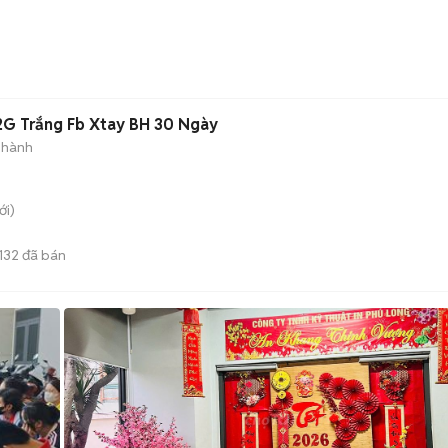
2G Trắng Fb Xtay BH 30 Ngày
 hành
i)
132
đã bán