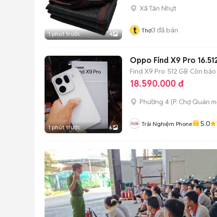
Xã Tân Nhựt
t
3
đã bán
Thơ
1 phút trước
4
Oppo Find X9 Pro 16.51
Find X9 Pro
512 GB
Còn bảo
18.590.000 đ
Phường 4
(
P. Chợ Quán
mớ
5.0
Trải Nghiệm Phone
1 phút trước
6