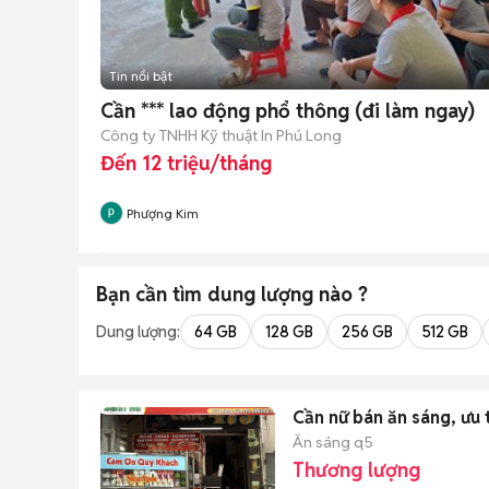
Tin nổi bật
Cần *** lao động phổ thông (đi làm ngay)
Công ty TNHH Kỹ thuật In Phú Long
Đến 12 triệu/tháng
Phượng Kim
Bạn cần tìm
dung lượng
nào ?
Dung lượng:
64 GB
128 GB
256 GB
512 GB
Cần nữ bán ăn sáng, ưu 
Ăn sáng q5
Thương lượng