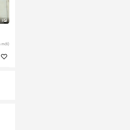
2
n
mới)