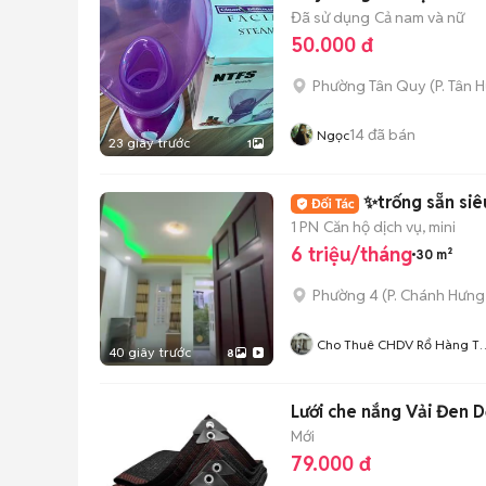
Đã sử dụng
Cả nam và nữ
50.000 đ
Phường Tân Quy
(
P. Tân 
14
đã bán
Ngọc
23 giây trước
1
✨trống sẵn siêu
1 PN
Căn hộ dịch vụ, mini
6 triệu/tháng
30 m²
Phường 4
(
P. Chánh Hưng
Cho Thuê CHDV Rổ Hàng Tạ
40 giây trước
8
Hifriendz
Lưới che nắng Vải Đen D
Mới
79.000 đ