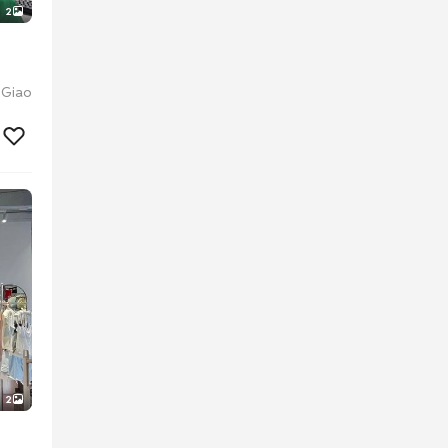
2
 Giao
2