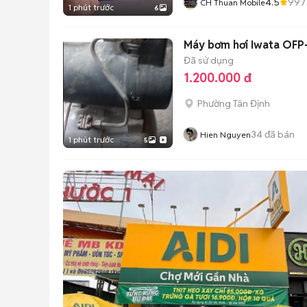
4.5
997
CH Thuan Mobile
1 phút trước
6
Máy bơm hơi Iwata OFP
Đã sử dụng
1.200.000 đ
Phường Tân Định
34
đã bán
Hien Nguyen
1 phút trước
5