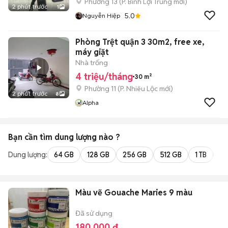
Phường 13
(
P. Bình Lợi Trung
mới)
2 phút trước
1
5.0
Nguyễn Hiệp
Phòng Trệt quận 3 30m2, free xe,
máy giặt
Nhà trống
4 triệu/tháng
30 m²
Phường 11
(
P. Nhiêu Lộc
mới)
2 phút trước
8
Alpha
Bạn cần tìm
dung lượng
nào ?
Dung lượng:
64 GB
128 GB
256 GB
512 GB
1 TB
2 
Màu vẽ Gouache Maries 9 màu
Đã sử dụng
180.000 đ