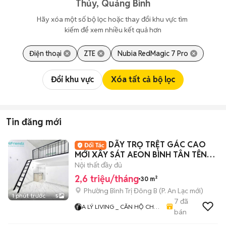
Thủy, Quảng Bình
Hãy xóa một số bộ lọc hoặc thay đổi khu vực tìm 
kiếm để xem nhiều kết quả hơn
Điện thoại
ZTE
Nubia RedMagic 7 Pro
Đổi khu vực
Xóa tất cả bộ lọc
Tin đăng mới
DÃY TRỌ TRỆT GÁC CAO
MỚI XÂY SÁT AEON BÌNH TÂN TÊN
LỬA MỚI TỈNH LỘ 10
Nội thất đầy đủ
2,6 triệu/tháng
30 m²
Phường Bình Trị Đông B
(
P. An Lạc
mới)
1 phút trước
5
7
đã
A LÝ LIVING _ CĂN HỘ CHO
bán
THUÊ TP.HCM - PHÒNG TRỌ
- MBKD - KIOT - CHDV -