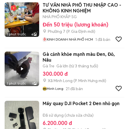
TƯ VẤN NHÀ PHỐ THU NHẬP CAO -
CHUNG CƯ - NHÀ Ở
KHÔNG KINH NGHIỆM
NHÀ PHỐ KHẮP SG
Đến 50 triệu (lương khoán)
Phường 7
(
P. Gia Định
mới)
1 phút trước
6
1
đã bán
KINH DOANH NHÀ PHỐ HCM
Gà cảnh khỏe mạnh màu Đen, Đỏ,
Nâu
Gà Tre
Gà lớn (từ 3 tháng tuổi)
300.000 đ
Xã Minh Long
(
P. Minh Hưng
mới)
1 phút trước
1
m
21
đã bán
Minh Long
Máy quay DJI Pocket 2 Đen nhỏ gọn
Đã sử dụng (chưa sửa chữa)
6.200.000 đ