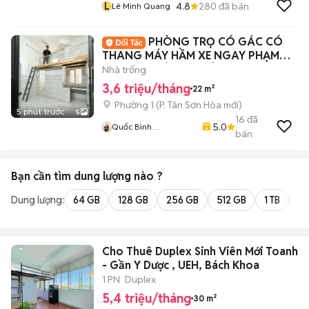
L
4.8
280
đã bán
Lê Minh Quang
PHÒNG TRỌ CÓ GÁC CÓ
THANG MÁY HẦM XE NGAY PHẠM
VĂN HAI GIÁ SINH VIÊN
Nhà trống
3,6 triệu/tháng
22 m²
Phường 1
(
P. Tân Sơn Hòa
mới)
5 phút trước
5
16
đã
5.0
Quốc Bình
bán
Lovanhome
Bạn cần tìm
dung lượng
nào ?
Dung lượng:
64 GB
128 GB
256 GB
512 GB
1 TB
2 
Cho Thuê Duplex Sinh Viên Mới Toanh
- Gần Y Dược , UEH, Bách Khoa
1 PN
Duplex
5,4 triệu/tháng
30 m²