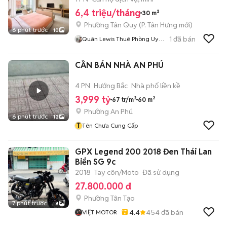
6,4 triệu/tháng
30 m²
Phường Tân Quy
(
P. Tân Hưng
mới)
6 phút trước
10
1
đã bán
Quân Lewis Thuê Phòng Uy
Tín
CẦN BÁN NHÀ AN PHÚ
4 PN
Hướng Bắc
Nhà phố liền kề
3,999 tỷ
67 tr/m²
60 m²
Phường An Phú
6 phút trước
12
T
Tên Chưa Cung Cấp
GPX Legend 200 2018 Đen Thái Lan
Biển SG 9c
2018
Tay côn/Moto
Đã sử dụng
27.800.000 đ
Phường Tân Tạo
7 phút trước
8
4.4
454
đã bán
VIỆT MOTOR