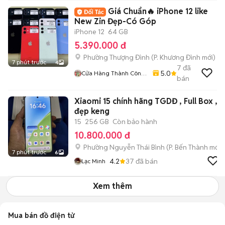
Giá Chuẩn🔥 iPhone 12 like
New Zin Đẹp-Có Góp
iPhone 12
64 GB
5.390.000 đ
Phường Thượng Đình
(
P. Khương Đình
mới)
7 phút trước
4
7
đã
5.0
Cửa Hàng Thành Công
bán
Mobile - 87 Cự Lộc
Xiaomi 15 chính hãng TGDĐ , Full Box ,
đẹp keng
15
256 GB
Còn bảo hành
10.800.000 đ
Phường Nguyễn Thái Bình
(
P. Bến Thành
mới)
7 phút trước
6
4.2
37
đã bán
Lạc Minh
Xem thêm
Mua bán đồ điện tử