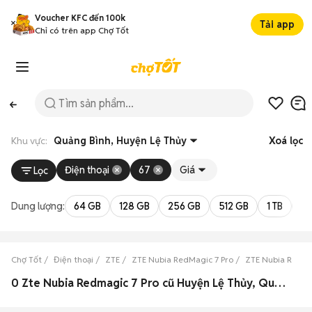
Voucher KFC đến 100k
Tải app
Chỉ có trên app Chợ Tốt
Khu vực:
Quảng Bình, Huyện Lệ Thủy
Xoá lọc
Điện thoại
67
Giá
Lọc
Dung lượng:
64 GB
128 GB
256 GB
512 GB
1 TB
2 
Chợ Tốt
Điện thoại
ZTE
ZTE Nubia RedMagic 7 Pro
ZTE Nubia RedMa
0 Zte Nubia Redmagic 7 Pro cũ Huyện Lệ Thủy, Quảng Bình đẹp