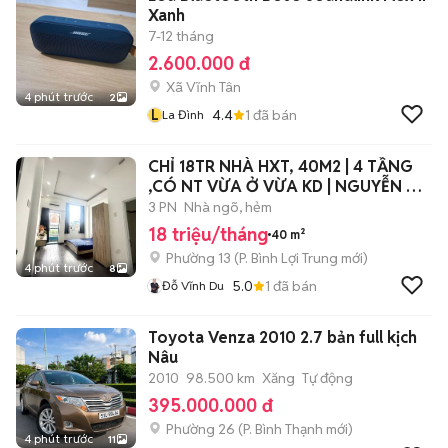
Xanh
7-12 tháng
2.600.000 đ
Xã Vĩnh Tân
4 phút trước
2
L
4.4
1
đã bán
La Đình
CHỈ 18TR NHÀ HXT, 40M2 | 4 TẦNG
,CÓ NT VỪA Ở VỪA KD | NGUYỄN XÍ,
BT.
3 PN
Nhà ngõ, hẻm
18 triệu/tháng
40 m²
Phường 13
(
P. Bình Lợi Trung
mới)
4 phút trước
8
5.0
1
đã bán
Đỗ Vĩnh Du
Toyota Venza 2010 2.7 bản full kịch
Nâu
2010
98.500 km
Xăng
Tự động
395.000.000 đ
Phường 26
(
P. Bình Thạnh
mới)
4 phút trước
11