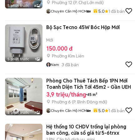
Phường 12
(
P. Chợ Lớn
mới)
5 phút trước
8
5.0
1
đã bán
Chuyên Căn Hộ HCM🏡
Bộ Sạc Tecno 45W Bóc Hộp Mới
Mới
150.000 đ
Phường Kim Liên
5 phút trước
1
3
đã bán
Nam
Phòng Cho Thuê Tách Bếp 1PN Mới
Toanh Diện Tích Tới 45m2 - Gần UEH
3,9 triệu/tháng
45 m²
Phường 6
(
P. Bình Đông
mới)
5.0
1
đã bán
Chuyên Căn Hộ HCM🏡
5 phút trước
7
Hệ thống 10 CHDV trống lại phòng
ban công, cửa sổ giá từ 5-6trxx
1 PN
Căn hộ dịch vụ, mini