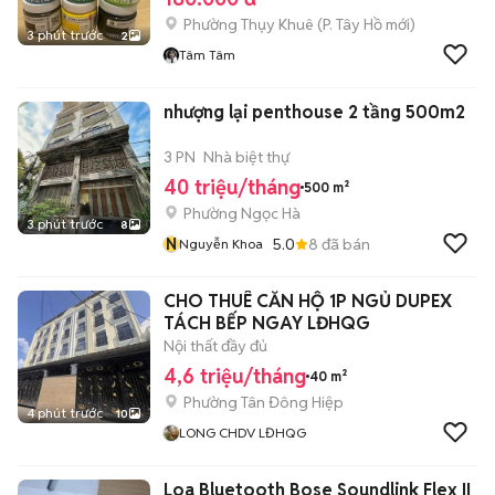
Phường Thụy Khuê
(
P. Tây Hồ
mới)
3 phút trước
2
Tâm Tâm
nhượng lại penthouse 2 tầng 500m2
3 PN
Nhà biệt thự
40 triệu/tháng
500 m²
Phường Ngọc Hà
3 phút trước
8
N
5.0
8
đã bán
Nguyễn Khoa
CHO THUÊ CĂN HỘ 1P NGỦ DUPEX
TÁCH BẾP NGAY LĐHQG
Nội thất đầy đủ
4,6 triệu/tháng
40 m²
Phường Tân Đông Hiệp
4 phút trước
10
LONG CHDV LĐHQG
Loa Bluetooth Bose Soundlink Flex II