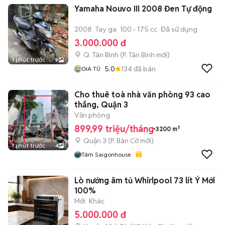
Yamaha Nouvo III 2008 Đen Tự động
2008
Tay ga
100 - 175 cc
Đã sử dụng
3.000.000 đ
Q. Tân Bình
(
P. Tân Bình
mới)
1 phút trước
9
5.0
134
đã bán
GIA TÚ
Cho thuê toà nhà văn phòng 93 cao
thắng, Quận 3
Văn phòng
899,99 triệu/tháng
3200 m²
Quận 3
(
P. Bàn Cờ
mới)
1 phút trước
4
Tâm Saigonhouse
Lò nướng âm tủ Whirlpool 73 lít Ý Mới
100%
Mới
Khác
5.000.000 đ