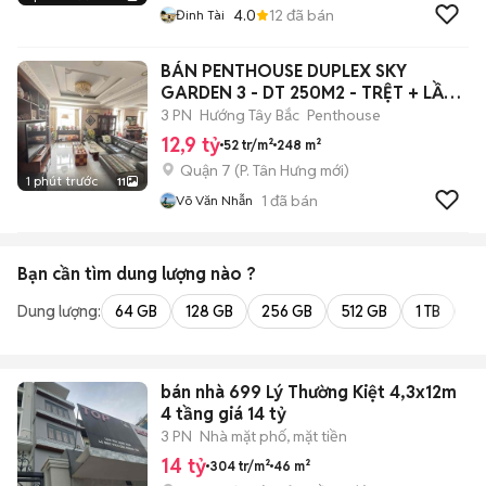
4.0
12
đã bán
Đinh Tài
BÁN PENTHOUSE DUPLEX SKY
GARDEN 3 - DT 250M2 - TRỆT + LẦU
+ ST
3 PN
Hướng Tây Bắc
Penthouse
12,9 tỷ
52 tr/m²
248 m²
Quận 7
(
P. Tân Hưng
mới)
1 phút trước
11
1
đã bán
Võ Văn Nhẫn
Bạn cần tìm
dung lượng
nào ?
Dung lượng:
64 GB
128 GB
256 GB
512 GB
1 TB
2 
bán nhà 699 Lý Thường Kiệt 4,3x12m
4 tầng giá 14 tỷ
3 PN
Nhà mặt phố, mặt tiền
14 tỷ
304 tr/m²
46 m²