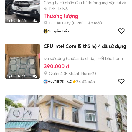
Công ty cổ phần đầu tư thương mại vận tải và
du lịch Hà Nội
Thương lượng
1 phút trước
4
Q. Cầu Giấy
(
P. Phú Diễn
mới)
N
Nguyễn Tiến
CPU Intel Core i5 thế hệ 4 đã sử dụng
Đã sử dụng (chưa sửa chữa)
Hết bảo hành
390.000 đ
Quận 4
(
P. Khánh Hội
mới)
1 phút trước
2
5.0
24
đã bán
HuyTEK75