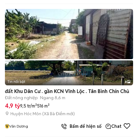
Tin nổi bật
8
+
2
đất Khu Dân Cư . gần KCN Vĩnh Lộc . Tân Bình Chín Chủ
Đất nông nghiệp
Ngang 8,6 m
4,9 tỷ
9,5 tr/m²
516 m²
Huyện Hóc Môn
(
Xã Bà Điểm
mới)
V
Bấm để hiện số
Chat
Văn Dương