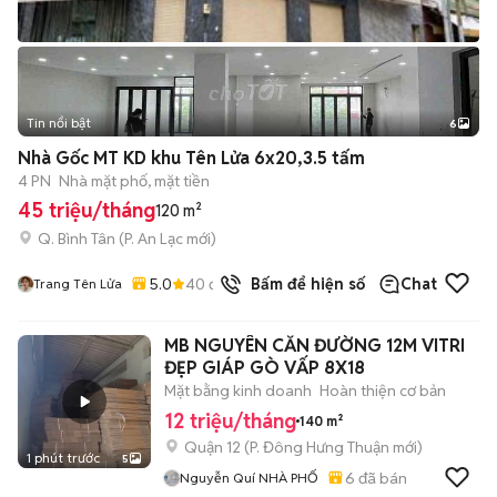
Tin nổi bật
6
+
2
Nhà Gốc MT KD khu Tên Lửa 6x20,3.5 tấm
4 PN
Nhà mặt phố, mặt tiền
45 triệu/tháng
120 m²
Q. Bình Tân
(
P. An Lạc
mới)
5.0
40
đã bán
Bấm để hiện số
Chat
Trang Tên Lửa
MB NGUYÊN CĂN ĐƯỜNG 12M VITRI
ĐẸP GIÁP GÒ VẤP 8X18
Mặt bằng kinh doanh
Hoàn thiện cơ bản
12 triệu/tháng
140 m²
Quận 12
(
P. Đông Hưng Thuận
mới)
1 phút trước
5
6
đã bán
Nguyễn Quí NHÀ PHỐ