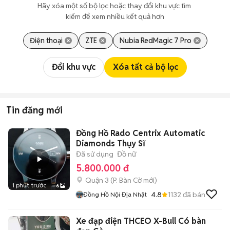
Hãy xóa một số bộ lọc hoặc thay đổi khu vực tìm 
kiếm để xem nhiều kết quả hơn
Điện thoại
ZTE
Nubia RedMagic 7 Pro
Đổi khu vực
Xóa tất cả bộ lọc
Tin đăng mới
Đồng Hồ Rado Centrix Automatic
Diamonds Thụy Sĩ
Đã sử dụng
Đồ nữ
5.800.000 đ
Quận 3
(
P. Bàn Cờ
mới)
1 phút trước
6
4.8
1132
đã bán
Đồng Hồ Nội Địa Nhật
Xe đạp điện THCEO X-Bull Có bàn