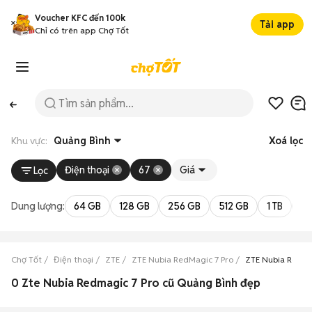
Voucher KFC đến 100k
Tải app
Chỉ có trên app Chợ Tốt
Khu vực:
Quảng Bình
Xoá lọc
Điện thoại
67
Giá
Lọc
Dung lượng:
64 GB
128 GB
256 GB
512 GB
1 TB
2 
Chợ Tốt
Điện thoại
ZTE
ZTE Nubia RedMagic 7 Pro
ZTE Nubia RedMa
0 Zte Nubia Redmagic 7 Pro cũ Quảng Bình đẹp