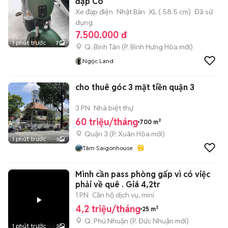
đạp Cò
Xe đạp điện
Nhật Bản
XL ( 58.5 cm)
Đã sử
dụng
7.500.000 đ
1 phút trước
7
Q. Bình Tân
(
P. Bình Hưng Hòa
mới)
Ngọc Land
cho thuê góc 3 mặt tiền quận 3
3 PN
Nhà biệt thự
60 triệu/tháng
700 m²
Quận 3
(
P. Xuân Hòa
mới)
1 phút trước
3
Tâm Saigonhouse
Mình cần pass phòng gấp vì có việc
phải về quê . Giá 4,2tr
1 PN
Căn hộ dịch vụ, mini
4,2 triệu/tháng
25 m²
Q. Phú Nhuận
(
P. Đức Nhuận
mới)
1 phút trước
3