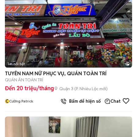
Tin nổi bật
1
TUYỂN NAM NỮ PHỤC VỤ, QUÁN TOÀN TRÍ
QUÁN ĂN TOÀN TRÍ
Đến 20 triệu/tháng
Quận 3
(
P. Nhiêu Lộc
mới)
C
Bấm để hiện số
Chat
Cường Patrick