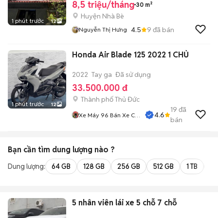
8,5 triệu/tháng
30 m²
Huyện Nhà Bè
1 phút trước
12
4.5
9
đã bán
Nguyễn Thị Hưng
Honda Air Blade 125 2022 1 CHỦ
2022
Tay ga
Đã sử dụng
33.500.000 đ
Thành phố Thủ Đức
1 phút trước
12
19
đã
4.6
Xe Máy 96 Bán Xe Cũ
bán
Trả Góp
Bạn cần tìm
dung lượng
nào ?
Dung lượng:
64 GB
128 GB
256 GB
512 GB
1 TB
2 
5 nhân viên lái xe 5 chỗ 7 chỗ