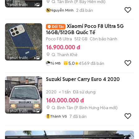
Q. Tân Bình
(
P. Bảy Hiền
mới)
1 phút trước
3
N
2
đã bán
Nguyễn Minh
Xiaomi Poco F8 Ultra 5G
16GB/512GB Quốc Tế
Poco F8 Ultra
512 GB
Còn bảo hành
16.900.000 đ
Q. Thanh Khê
1 phút trước
6
5.0
4569
đã bán
Tú MB
Suzuki Super Carry Euro 4 2020
2020
< 1 tấn
Đã sử dụng
160.000.000 đ
Q. Bình Tân
(
P. Bình Hưng Hòa
mới)
1 phút trước
16
T
7
đã bán
Thành Võ