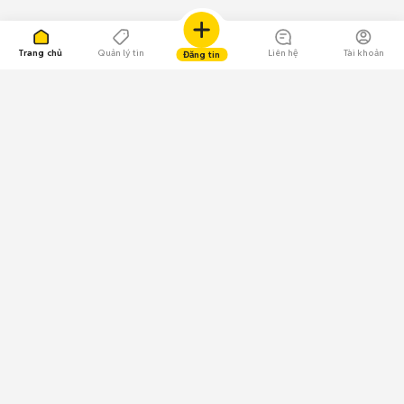
Trang chủ
Quản lý tin
Liên hệ
Tài khoản
Đăng tin
109.000 Bình chọn
Tải ứng dụng Chợ Tốt
Về Chợ Tốt
Quy chế sàn
Chính sách bảo mật
Giải quyết tranh chấp
CÔNG TY TNHH CHỢ TỐT - Người đại diện theo pháp luật:
Nguyễn Trọng Tấn; GPDKKD: 0312120782 do Sở KH & ĐT TP.HCM cấp ngày
11/01/2013;
GPMXH: 185/GP-BTTTT do Bộ Thông tin và Truyền thông
cấp ngày 09/07/2024 - Chịu trách nhiệm
nội dung: Trần Hoàng Ly.
Chính sách sử dụng