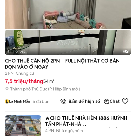
Tin nổi bật
8
+
2
CHO THUÊ CĂN HỘ 2PN – FULL NỘI THẤT CƠ BẢN –
DỌN VÀO Ở NGAY
2 PN
Chung cư
7,5 triệu/tháng
54 m²
Thành phố Thủ Đức
(
P. Hiệp Bình
mới)
L
5
đã bán
Bấm để hiện số
Chat
La Minh Mẫn
🔥CHO THUÊ NHÀ HẺM 1886 HUỲNH
TẤN PHÁT-NHÀ
BÈ-3❎10M,3L+4PN+NTCB✅Ở LIỀN🔥
4 PN
Nhà ngõ, hẻm