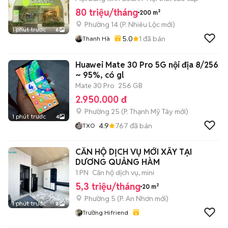
80 triệu/tháng
200 m²
Phường 14
(
P. Nhiêu Lộc
mới)
1 phút trước
6
5.0
1
đã bán
Thanh Hà
Huawei Mate 30 Pro 5G nội địa 8/256
~ 95%, có gl
Mate 30 Pro
256 GB
2.950.000 đ
Phường 25
(
P. Thạnh Mỹ Tây
mới)
1 phút trước
4
4.9
767
đã bán
TXO
CĂN HỘ DỊCH VỤ MỚI XÂY TẠI
DƯƠNG QUẢNG HÀM
1 PN
Căn hộ dịch vụ, mini
5,3 triệu/tháng
20 m²
Phường 5
(
P. An Nhơn
mới)
1 phút trước
8
Trường Hifriend