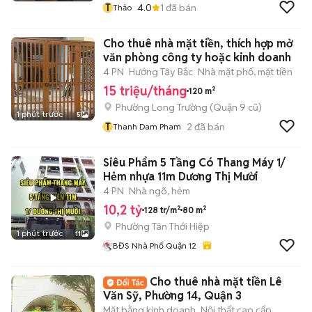
T
4.0
1
đã bán
Thảo
Cho thuê nhà mặt tiền, thích hợp mở
văn phòng công ty hoặc kinh doanh
4 PN
Hướng Tây Bắc
Nhà mặt phố, mặt tiền
15 triệu/tháng
120 m²
Phường Long Trường (Quận 9 cũ)
1 phút trước
5
T
2
đã bán
Thanh Dam Pham
Siêu Phẩm 5 Tầng Có Thang Máy 1/
Hẻm nhựa 11m Dương Thị Mười
4 PN
Nhà ngõ, hẻm
10,2 tỷ
128 tr/m²
80 m²
Phường Tân Thới Hiệp
1 phút trước
11
BĐS Nhà Phố Quận 12
Cho thuê nhà mặt tiền Lê
Văn Sỹ, Phường 14, Quận 3
Mặt bằng kinh doanh
Nội thất cao cấp