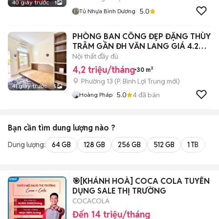
40 giây trước
1
5.0
Tủ Nhựa Bình Dương
PHÒNG BAN CÔNG ĐẸP ĐẶNG THÙY
TRÂM GẦN ĐH VĂN LANG GIÁ 4.2
TRIỆU
Nội thất đầy đủ
4,2 triệu/tháng
30 m²
Phường 13
(
P. Bình Lợi Trung
mới)
41 giây trước
5
5.0
4
đã bán
Hoàng Pháp
Bạn cần tìm
dung lượng
nào ?
Dung lượng:
64 GB
128 GB
256 GB
512 GB
1 TB
2 
🎯[KHÁNH HOÀ] COCA COLA TUYỂN
DỤNG SALE THỊ TRƯỜNG
COCACOLA
Đến 14 triệu/tháng