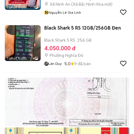
Xã Ninh An
(
Xã Bắc Ninh Hòa
mới)
1 phút trước
1
N
Nguyễn Lê Gia Linh
Black Shark 5 RS 12GB/256GB Đen
Black Shark 5 RS
256 GB
4.050.000 đ
Phường Nghĩa Đô
1 phút trước
4
5.0
9
đã bán
Lân Duy