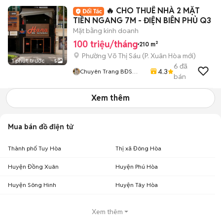
🔥 CHO THUÊ NHÀ 2 MẶT
TIỀN NGANG 7M - ĐIỆN BIÊN PHỦ Q3
Mặt bằng kinh doanh
100 triệu/tháng
210 m²
Phường Võ Thị Sáu
(
P. Xuân Hòa
mới)
1 phút trước
5
6
đã
4.3
Chuyên Trang BĐS
bán
HOME CITY
Xem thêm
Mua bán đồ điện tử
Thành phố Tuy Hòa
Thị xã Đông Hòa
Huyện Đồng Xuân
Huyện Phú Hòa
Huyện Sông Hinh
Huyện Tây Hòa
Xem thêm