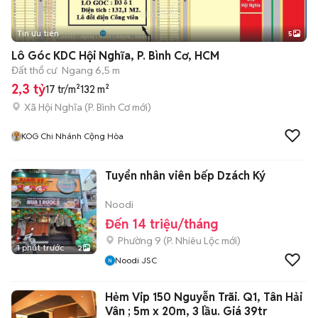
Tin ưu tiên
5
Lô Góc KDC Hội Nghĩa, P. Bình Cơ, HCM
Đất thổ cư
Ngang 6,5 m
2,3 tỷ
17 tr/m²
132 m²
Xã Hội Nghĩa
(
P. Bình Cơ
mới)
KOG Chi Nhánh Cộng Hòa
Tuyển nhân viên bếp Dzách Ký
Noodi
Đến 14 triệu/tháng
Phường 9
(
P. Nhiêu Lộc
mới)
1 phút trước
2
Noodi JSC
Hẻm Vip 150 Nguyễn Trãi. Q1, Tân Hải
Vân ; 5m x 20m, 3 lầu. Giá 39tr