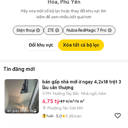
Hòa, Phú Yên
Hãy xóa một số bộ lọc hoặc thay đổi khu vực tìm 
kiếm để xem nhiều kết quả hơn
Điện thoại
ZTE
Nubia RedMagic 7 Pro
Đổi khu vực
Xóa tất cả bộ lọc
Tin đăng mới
bán gấp nhà mới ở ngay 4,2x18 trệt 3
lầu sân thượng
5 PN
Hướng Tây Bắc
Nhà ngõ, hẻm
6,75 tỷ
89 tr/m²
76 m²
Phường Tân Sơn Nhì
40 giây trước
12
T
5.0
5
đã bán
Tuấn