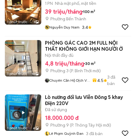
1 PN
Nhà mặt phố, mặt tiền
39 triệu/tháng
100 m²
Phường Bến Thành
1 phút trước
3
N
3.4
Nguyễn Duy Nam
PHÒNG GÁC CAO 2M FULL NỘI
THẤT KHÔNG GIỚI HẠN NGƯỜI Ở
Nội thất đầy đủ
4,8 triệu/tháng
30 m²
Phường 3
(
P. Bình Thới
mới)
1 phút trước
10
3
đã
4.5
Chuyên Căn Hộ Dịch Vụ
bán
- Phòng Trọ - Cam Kết
Giá Thật - Hình Thật
Lò nướng đối lưu Viễn Đông 5 khay
Điện 220V
Đã sử dụng
18.000.000 đ
Phường 9
(
P. Thông Tây Hội
mới)
1 phút trước
6
L
3
đã bán
Lê Phạm Quỳnh Đan