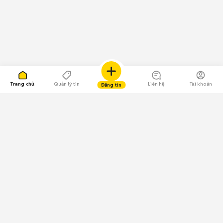
Trang chủ
Quản lý tin
Liên hệ
Tài khoản
Đăng tin
109.000 Bình chọn
Tải ứng dụng Chợ Tốt
Về Chợ Tốt
Quy chế sàn
Chính sách bảo mật
Giải quyết tranh chấp