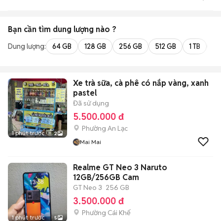
Bạn cần tìm
dung lượng
nào ?
Dung lượng:
64 GB
128 GB
256 GB
512 GB
1 TB
2 
Xe trà sữa, cà phê có nắp vàng, xanh
pastel
Đã sử dụng
5.500.000 đ
Phường An Lạc
1 phút trước
2
Mai Mai
Realme GT Neo 3 Naruto
12GB/256GB Cam
GT Neo 3
256 GB
3.500.000 đ
Phường Cái Khế
1 phút trước
5