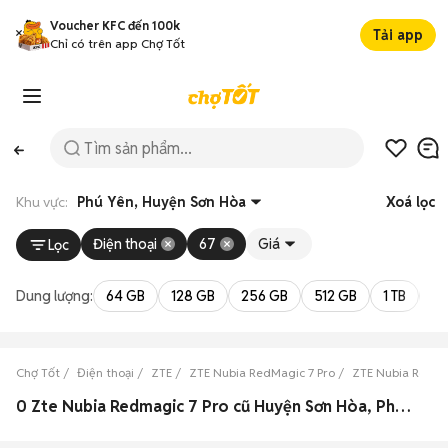
Voucher KFC đến 100k
Tải app
Chỉ có trên app Chợ Tốt
Khu vực:
Phú Yên, Huyện Sơn Hòa
Xoá lọc
Điện thoại
67
Giá
Lọc
Dung lượng:
64 GB
128 GB
256 GB
512 GB
1 TB
2 
Chợ Tốt
Điện thoại
ZTE
ZTE Nubia RedMagic 7 Pro
ZTE Nubia RedMa
0 Zte Nubia Redmagic 7 Pro cũ Huyện Sơn Hòa, Phú Yên đẹp