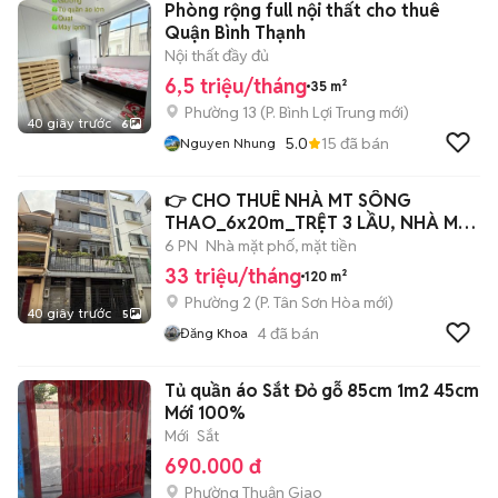
Phòng rộng full nội thất cho thuê
Quận Bình Thạnh
Nội thất đầy đủ
6,5 triệu/tháng
35 m²
Phường 13
(
P. Bình Lợi Trung
mới)
40 giây trước
6
5.0
15
đã bán
Nguyen Nhung
👉 CHO THUÊ NHÀ MT SÔNG
THAO_6x20m_TRỆT 3 LẦU, NHÀ MỚI
ĐẸP.
6 PN
Nhà mặt phố, mặt tiền
33 triệu/tháng
120 m²
Phường 2
(
P. Tân Sơn Hòa
mới)
40 giây trước
5
4
đã bán
Đăng Khoa
Tủ quần áo Sắt Đỏ gỗ 85cm 1m2 45cm
Mới 100%
Mới
Sắt
690.000 đ
Phường Thuận Giao