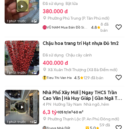
Đã sử dụng
Bật lửa
380.000 đ
Phường Phú Trung
(
P. Tân Phú
mới)
1 phút trước
6
8
đã
4.8
VŨ NAM Mua Bán Đồ Siêu
bán
Tầm Cũ Mới Nhận Ký Gửi
Nhà Đất Mua Bán Cho
Chậu hoa trang trí Hạt nhựa Đỏ 1m2
Thuê Quận 11 Tân Bình Tân
Phú
Đã sử dụng
Chậu cây cảnh
400.000 đ
Xã Xuân Thới Thượng
(
Xã Bà Điểm
mới)
1 phút trước
5
T
4.5
129
đã bán
Tieu Thi Van Ha
Nhà Phố Xây Mới | Ngay THCS Trần
Cao Vân | Hà Huy Giáp | Gần Ngã Tư
Ga
4 PN
Hướng Tây Nam
Nhà ngõ, hẻm
6,3 tỷ
105 tr/m²
60 m²
Phường Thạnh Lộc
(
P. An Phú Đông
mới)
1 phút trước
12
59
đã
5.0
Trung Nhà Đất