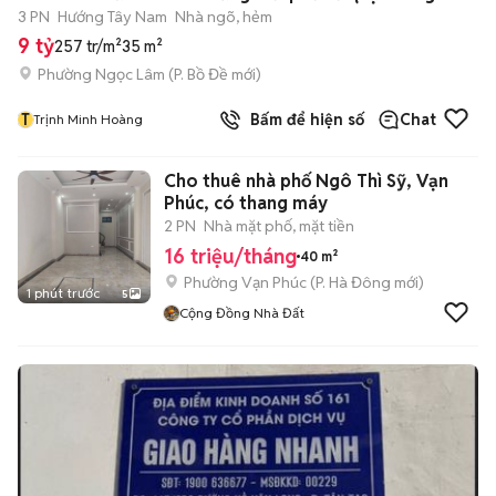
3 PN
Hướng Tây Nam
Nhà ngõ, hẻm
9 tỷ
257 tr/m²
35 m²
Phường Ngọc Lâm
(
P. Bồ Đề
mới)
T
Bấm để hiện số
Chat
Trịnh Minh Hoàng
Cho thuê nhà phố Ngô Thì Sỹ, Vạn
Phúc, có thang máy
2 PN
Nhà mặt phố, mặt tiền
16 triệu/tháng
40 m²
Phường Vạn Phúc
(
P. Hà Đông
mới)
1 phút trước
5
Cộng Đồng Nhà Đất