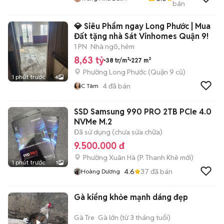
bán
0901888734
💎 Siêu Phẩm ngay Long Phước | Mua
Đất tặng nhà Sát Vinhomes Quận 9!
1 PN
Nhà ngõ, hẻm
8,63 tỷ
38 tr/m²
227 m²
Phường Long Phước (Quận 9 cũ)
1 phút trước
4
4
đã bán
C Tâm
SSD Samsung 990 PRO 2TB PCIe 4.0
NVMe M.2
Đã sử dụng (chưa sửa chữa)
9.500.000 đ
Phường Xuân Hà
(
P. Thanh Khê
mới)
1 phút trước
1
4.6
37
đã bán
Hoàng Dương
Gà kiểng khỏe mạnh dáng đẹp
Gà Tre
Gà lớn (từ 3 tháng tuổi)