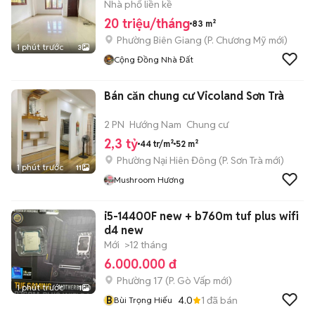
Nhà phố liền kề
20 triệu/tháng
83 m²
Phường Biên Giang
(
P. Chương Mỹ
mới)
1 phút trước
3
Cộng Đồng Nhà Đất
Bán căn chung cư Vicoland Sơn Trà
2 PN
Hướng Nam
Chung cư
2,3 tỷ
44 tr/m²
52 m²
Phường Nại Hiên Đông
(
P. Sơn Trà
mới)
1 phút trước
11
Mushroom Hương
i5-14400F new + b760m tuf plus wifi
d4 new
Mới
>12 tháng
6.000.000 đ
Phường 17
(
P. Gò Vấp
mới)
1 phút trước
1
B
4.0
1
đã bán
Bùi Trọng Hiếu