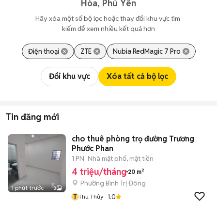
Hòa, Phú Yên
Hãy xóa một số bộ lọc hoặc thay đổi khu vực tìm 
kiếm để xem nhiều kết quả hơn
Điện thoại
ZTE
Nubia RedMagic 7 Pro
Đổi khu vực
Xóa tất cả bộ lọc
Tin đăng mới
cho thuê phòng trọ đường Trương
Phước Phan
1 PN
Nhà mặt phố, mặt tiền
4 triệu/tháng
20 m²
Phường Bình Trị Đông
1 phút trước
3
T
1.0
Thu Thủy