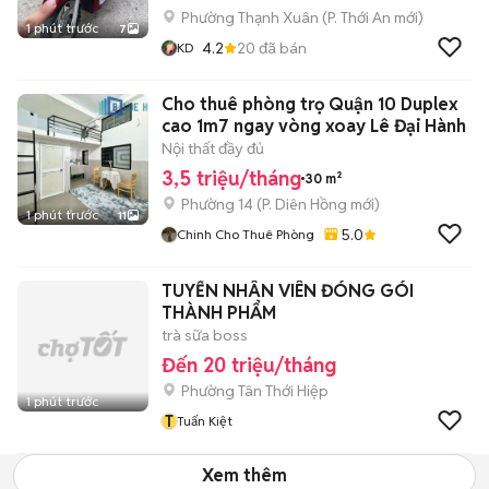
Phường Thạnh Xuân
(
P. Thới An
mới)
1 phút trước
7
4.2
20
đã bán
KD
Cho thuê phòng trọ Quận 10 Duplex
cao 1m7 ngay vòng xoay Lê Đại Hành
Nội thất đầy đủ
3,5 triệu/tháng
30 m²
Phường 14
(
P. Diên Hồng
mới)
1 phút trước
11
5.0
Chinh Cho Thuê Phòng
TUYỂN NHÂN VIÊN ĐÓNG GÓI
THÀNH PHẨM
trà sữa boss
Đến 20 triệu/tháng
Phường Tân Thới Hiệp
1 phút trước
T
Tuấn Kiệt
Xem thêm