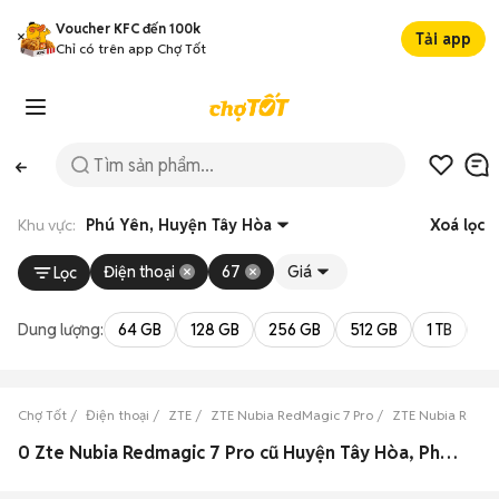
Voucher KFC đến 100k
Tải app
Chỉ có trên app Chợ Tốt
Khu vực:
Phú Yên, Huyện Tây Hòa
Xoá lọc
Điện thoại
67
Giá
Lọc
Dung lượng:
64 GB
128 GB
256 GB
512 GB
1 TB
2 
Chợ Tốt
Điện thoại
ZTE
ZTE Nubia RedMagic 7 Pro
ZTE Nubia RedMa
0 Zte Nubia Redmagic 7 Pro cũ Huyện Tây Hòa, Phú Yên đẹp