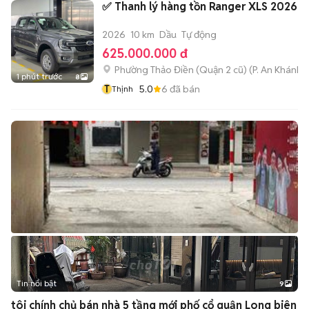
✅ Thanh lý hàng tồn Ranger XLS 2026
2026
10 km
Dầu
Tự động
625.000.000 đ
Phường Thảo Điền (Quận 2 cũ)
(
P. An Khánh
m
1 phút trước
8
T
5.0
6
đã bán
Thịnh
Tin nổi bật
9
+
2
tôi chính chủ bán nhà 5 tầng mới phố cổ quận Long biên