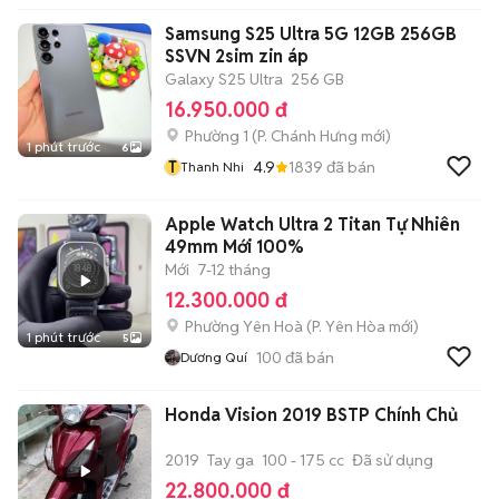
Samsung S25 Ultra 5G 12GB 256GB
SSVN 2sim zin áp
Galaxy S25 Ultra
256 GB
16.950.000 đ
Phường 1
(
P. Chánh Hưng
mới)
1 phút trước
6
T
4.9
1839
đã bán
Thanh Nhi
Apple Watch Ultra 2 Titan Tự Nhiên
49mm Mới 100%
Mới
7-12 tháng
12.300.000 đ
Phường Yên Hoà
(
P. Yên Hòa
mới)
1 phút trước
5
100
đã bán
Dương Quí
Honda Vision 2019 BSTP Chính Chủ
2019
Tay ga
100 - 175 cc
Đã sử dụng
22.800.000 đ