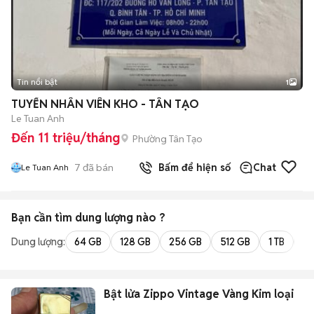
Tin nổi bật
1
TUYỂN NHÂN VIÊN KHO - TÂN TẠO
Le Tuan Anh
Đến 11 triệu/tháng
Phường Tân Tạo
7
đã bán
Bấm để hiện số
Chat
Le Tuan Anh
Bạn cần tìm
dung lượng
nào ?
Dung lượng:
64 GB
128 GB
256 GB
512 GB
1 TB
2 
Bật lửa Zippo Vintage Vàng Kim loại