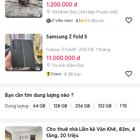
1.200.000 đ
Xã Nhơn Đức
(
Xã Hiệp Phước
mới)
1 phút trước
6
4.1
59
đã bán
LÊ VĂN GIÀU
Samsung Z Fold 5
Galaxy Z Fold5
256 GB
1 tháng
11.000.000 đ
Thị trấn Đầm Dơi
1 phút trước
3
T
8
đã bán
Thành
Bạn cần tìm
dung lượng
nào ?
Dung lượng:
64 GB
128 GB
256 GB
512 GB
1 TB
2 
Cho thuê nhà Liền kề Văn Khê, 83m, 4
tầng, 20 triệu