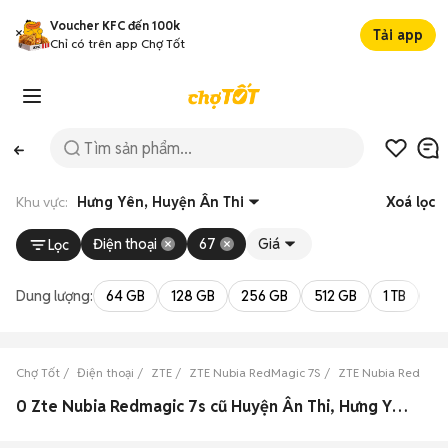
Voucher KFC đến 100k
Tải app
Chỉ có trên app Chợ Tốt
Khu vực:
Hưng Yên, Huyện Ân Thi
Xoá lọc
Điện thoại
67
Giá
Lọc
Dung lượng:
64 GB
128 GB
256 GB
512 GB
1 TB
2 
Chợ Tốt
Điện thoại
ZTE
ZTE Nubia RedMagic 7S
ZTE Nubia RedMagi
0 Zte Nubia Redmagic 7s cũ Huyện Ân Thi, Hưng Yên đẹp