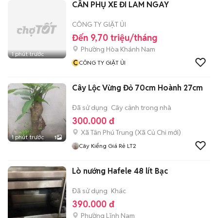
CẦN PHỤ XE ĐI LAM NGAY
CÔNG TY GIẶT ỦI
Đến 9,70 triệu/tháng
Phường Hòa Khánh Nam
1 phút trước
C
CÔNG TY GIẶT ỦI
Cây Lộc Vừng Đỏ 70cm Hoành 27cm
Đã sử dụng
Cây cảnh trong nhà
300.000 đ
Xã Tân Phú Trung
(
Xã Củ Chi
mới)
1 phút trước
1
Cây Kiểng Giá Rẻ LT2
Lò nướng Hafele 48 lít Bạc
Đã sử dụng
Khác
390.000 đ
Phường Lĩnh Nam