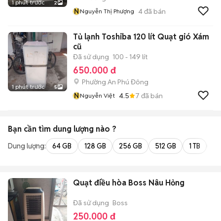
1 phút trước
2
N
4
đã bán
Nguyễn Thị Phượng
Tủ lạnh Toshiba 120 lít Quạt gió Xám
cũ
Đã sử dụng
100 - 149 lít
650.000 đ
Phường An Phú Đông
1 phút trước
5
N
4.5
7
đã bán
Nguyễn Việt
Bạn cần tìm
dung lượng
nào ?
Dung lượng:
64 GB
128 GB
256 GB
512 GB
1 TB
2 
Quạt điều hòa Boss Nâu Hỏng
Đã sử dụng
Boss
250.000 đ