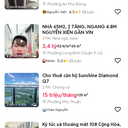
Phường An Phú Đông
2 phút trước
3
N
4.5
7
đã bán
Nguyễn Việt
NHÀ 65M2, 2 TẦNG, NGANG 4.8M
NGUYỄN XIỂN GẦN VIN
3 PN
Nhà ngõ, hẻm
3,4 tỷ
52 tr/m²
65 m²
Phường Long Bình (Quận 9 cũ)
2 phút trước
4
5.0
1
đã bán
Nhân
Cho thuê căn hộ Sunshine Diamond
Q7
2 PN
Chung cư
15 triệu/tháng
125 m²
Phường Phú Thuận
2 phút trước
5
Châu Nguyễn
Ký túc xá thoáng mát 108 Cộng Hòa,