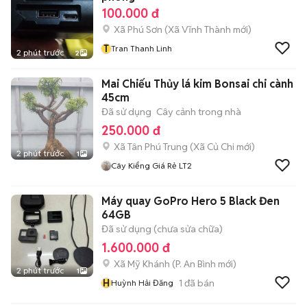
100.000 đ
Xã Phú Sơn
(
Xã Vĩnh Thành
mới)
T
Tran Thanh Linh
2 phút trước
2
Mai Chiếu Thủy lá kim Bonsai chi cành
45cm
Đã sử dụng
Cây cảnh trong nhà
250.000 đ
Xã Tân Phú Trung
(
Xã Củ Chi
mới)
2 phút trước
1
Cây Kiểng Giá Rẻ LT2
Máy quay GoPro Hero 5 Black Đen
64GB
Đã sử dụng (chưa sửa chữa)
1.600.000 đ
Xã Mỹ Khánh
(
P. An Bình
mới)
2 phút trước
1
H
1
đã bán
Huỳnh Hải Đăng