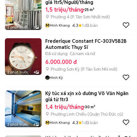
giá 1tr5/Người/tháng
1,5 triệu/tháng
25 m²
Phường 4
(
P. Tân Sơn Nhất
mới)
M
4.3
1
đã bán
Minh Khang
2 phút trước
3
Frederique Constant FC-303V5B2B
Automatic Thụy Sĩ
Đã sử dụng
Cả nam và nữ
6.000.000 đ
Phường Sơn Kỳ
(
P. Tân Sơn Nhì
mới)
2 phút trước
4
Minh Kỳ
Ký túc xá xịn xò đường Võ Văn Ngân
giá từ 1tr3
1,4 triệu/tháng
30 m²
Phường Linh Chiểu (Quận Thủ Đức cũ)
M
4.3
1
đã bán
Minh Khang
2 phút trước
6