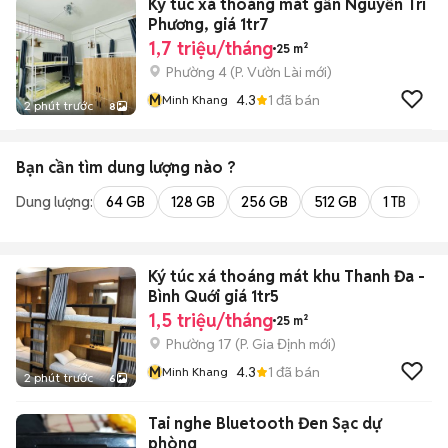
Ký túc xá thoáng mát gần Nguyễn Tri
Phương, giá 1tr7
1,7 triệu/tháng
25 m²
Phường 4
(
P. Vườn Lài
mới)
M
4.3
1
đã bán
Minh Khang
2 phút trước
8
Bạn cần tìm
dung lượng
nào ?
Dung lượng:
64 GB
128 GB
256 GB
512 GB
1 TB
2 
Ký túc xá thoáng mát khu Thanh Đa -
Bình Quới giá 1tr5
1,5 triệu/tháng
25 m²
Phường 17
(
P. Gia Định
mới)
M
4.3
1
đã bán
Minh Khang
2 phút trước
6
Tai nghe Bluetooth Đen Sạc dự
phòng