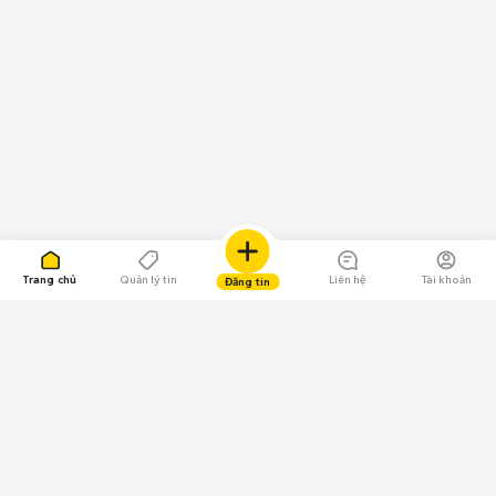
Trang chủ
Quản lý tin
Liên hệ
Tài khoản
Đăng tin
109.000 Bình chọn
Tải ứng dụng Chợ Tốt