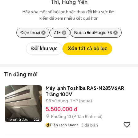
Thi, Hưng Yên
Hãy xóa một số bộ lọc hoặc thay đổi khu vực tìm 
kiếm để xem nhiều kết quả hơn
Điện thoại
ZTE
Nubia RedMagic 7S
Đổi khu vực
Xóa tất cả bộ lọc
Tin đăng mới
Máy lạnh Toshiba RAS-N285V6AR
Trắng 100V
Đã sử dụng
1 HP (ngựa)
5.500.000 đ
Phường 13
(
P. Tân Bình
mới)
1 phút trước
2
đ
3
đã bán
Điện Lạnh Khanh