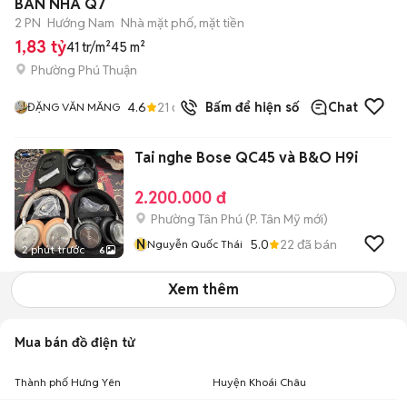
BÁN NHA Q7
2 PN
Hướng Nam
Nhà mặt phố, mặt tiền
1,83 tỷ
41 tr/m²
45 m²
Phường Phú Thuận
4.6
21
đã bán
Bấm để hiện số
Chat
ĐẶNG VĂN MĂNG
Tai nghe Bose QC45 và B&O H9i
2.200.000 đ
Phường Tân Phú
(
P. Tân Mỹ
mới)
N
5.0
22
đã bán
Nguyễn Quốc Thái
2 phút trước
6
Xem thêm
Mua bán đồ điện tử
Thành phố Hưng Yên
Huyện Khoái Châu