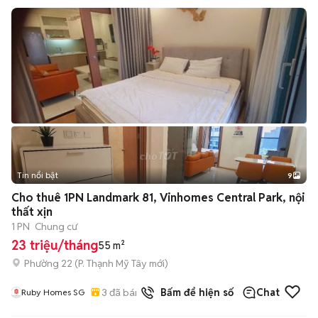
Tin nổi bật
9
+
2
Cho thuê 1PN Landmark 81, Vinhomes Central Park, nội
thất xịn
1 PN
Chung cư
23 triệu/tháng
55 m²
Phường 22
(
P. Thạnh Mỹ Tây
mới)
3
đã bán
Bấm để hiện số
Chat
Ruby Homes SG