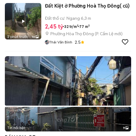
Đất Kiệt ở Phường Hoà Thọ Đông( cũ)
Đất thổ cư
Ngang 6,3 m
2,45 tỷ
32 tr/m²
77 m²
Phường Hòa Thọ Đông
(
P. Cẩm Lệ
mới)
2 phút trước
10
2.5
Thái Văn Bình
Tin nổi bật
9
+
2