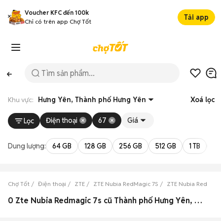
Voucher KFC đến 100k
Tải app
Chỉ có trên app Chợ Tốt
Khu vực:
Hưng Yên, Thành phố Hưng Yên
Xoá lọc
Điện thoại
67
Giá
Lọc
Dung lượng:
64 GB
128 GB
256 GB
512 GB
1 TB
2 
Chợ Tốt
Điện thoại
ZTE
ZTE Nubia RedMagic 7S
ZTE Nubia RedMagi
0 Zte Nubia Redmagic 7s cũ Thành phố Hưng Yên, Hưng Yên đẹp