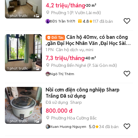
4,2 triệu/tháng
20 m²
Phường 1
(
P. Vườn Lài
mới)
1 phút trước
6
4.8
117
đã bán
BĐS Trần Trí171
Căn hộ 40mv, có ban công
,gần Đại Học Nhân Văn ,Đại Học Sài
Gòn Quận 1
1 PN
Căn hộ dịch vụ, mini
7,3 triệu/tháng
40 m²
Phường Bến Nghé
(
P. Sài Gòn
mới)
1 phút trước
11
Ngô Thị Thêm
Nồi cơm điện công nghiệp Sharp
Trắng Đã sử dụng
Đã sử dụng
Sharp
800.000 đ
Phường Hòa Cường Bắc
1 phút trước
3
5.0
34
đã bán
Xuan Huong Nguyen