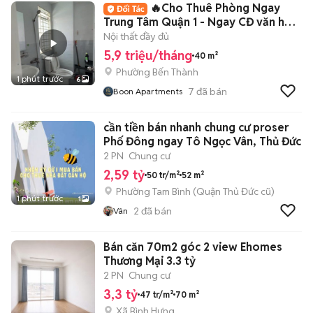
🔥Cho Thuê Phòng Ngay
Trung Tâm Quận 1 - Ngay CĐ văn hoá
nghệ Thuật
Nội thất đầy đủ
5,9 triệu/tháng
40 m²
Phường Bến Thành
1 phút trước
6
7
đã bán
Boon Apartments
cần tiền bán nhanh chung cư proser
Phố Đông ngay Tô Ngọc Vân, Thủ Đức
2 PN
Chung cư
2,59 tỷ
50 tr/m²
52 m²
Phường Tam Bình (Quận Thủ Đức cũ)
1 phút trước
1
2
đã bán
Vân
Bán căn 70m2 góc 2 view Ehomes
Thương Mại 3.3 tỷ
2 PN
Chung cư
3,3 tỷ
47 tr/m²
70 m²
Xã Bình Hưng