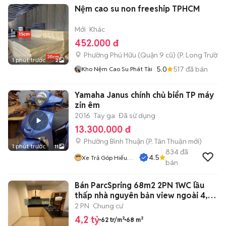
Nệm cao su non freeship TPHCM
Mới
Khác
452.000 đ
Phường Phú Hữu (Quận 9 cũ)
(
P. Long Trường
1 phút trước
2
5.0
517
đã bán
Kho Nệm Cao Su Phát Tài
Yamaha Janus chính chủ biển TP máy
zin êm
2016
Tay ga
Đã sử dụng
13.300.000 đ
Phường Bình Thuận
(
P. Tân Thuận
mới)
1 phút trước
11
834
đã
4.5
Xe Trả Góp Hiếu
bán
CT
Bán ParcSpring 68m2 2PN 1WC lầu
thấp nhà nguyên bản view ngoài 4,2
tỷ
2 PN
Chung cư
4,2 tỷ
62 tr/m²
68 m²