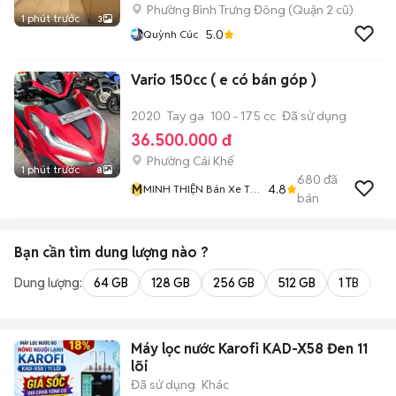
Phường Bình Trưng Đông (Quận 2 cũ)
1 phút trước
3
5.0
Quỳnh Cúc
Vario 150cc ( e có bán góp )
2020
Tay ga
100 - 175 cc
Đã sử dụng
36.500.000 đ
Phường Cái Khế
1 phút trước
8
680
đã
M
4.8
MINH THIỆN Bán Xe Trả
bán
Góp
Bạn cần tìm
dung lượng
nào ?
Dung lượng:
64 GB
128 GB
256 GB
512 GB
1 TB
2 
Máy lọc nước Karofi KAD-X58 Đen 11
lõi
Đã sử dụng
Khác