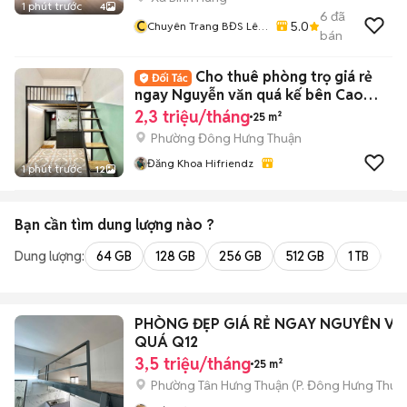
1 phút trước
4
6
đã
C
5.0
Chuyên Trang BĐS Lê
bán
Thị Hoàng Yến
Cho thuê phòng trọ giá rẻ
ngay Nguyễn văn quá kế bên Cao
đẳng VOV
2,3 triệu/tháng
25 m²
Phường Đông Hưng Thuận
Đăng Khoa Hifriendz
1 phút trước
12
Bạn cần tìm
dung lượng
nào ?
Dung lượng:
64 GB
128 GB
256 GB
512 GB
1 TB
2 
PHÒNG ĐẸP GIÁ RẺ NGAY NGUYỄN VĂ
QUÁ Q12
3,5 triệu/tháng
25 m²
Phường Tân Hưng Thuận
(
P. Đông Hưng Thuậ