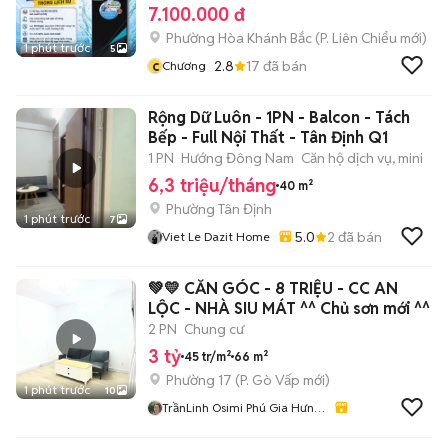
7.100.000 đ
Phường Hòa Khánh Bắc
(
P. Liên Chiểu
mới)
1 phút trước
5
c
2.8
17
đã bán
Chương
Rộng Dữ Luôn - 1PN - Balcon - Tách
Bếp - Full Nội Thất - Tân Định Q1
1 PN
Hướng Đông Nam
Căn hộ dịch vụ, mini
6,3 triệu/tháng
40 m²
Phường Tân Định
1 phút trước
7
5.0
2
đã bán
Viet Le Dazit Home
💚💛 CĂN GÓC - 8 TRIỆU - CC AN
LỘC - NHÀ SIU MÁT ^^ Chủ sơn mới ^^
2 PN
Chung cư
3 tỷ
45 tr/m²
66 m²
Phường 17
(
P. Gò Vấp
mới)
1 phút trước
10
TrầnLinh Osimi Phú Gia Hưng
Sg Coop