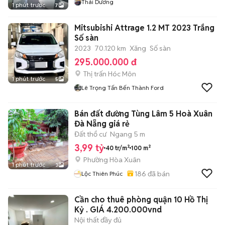
Thái Dương
1 phút trước
7
Mitsubishi Attrage 1.2 MT 2023 Trắng
Số sàn
2023
70.120 km
Xăng
Số sàn
295.000.000 đ
Thị trấn Hóc Môn
1 phút trước
5
Lê Trọng Tấn Bến Thành Ford
Bán đất đường Tùng Lâm 5 Hoà Xuân
Đà Nẵng giá rẻ
Đất thổ cư
Ngang 5 m
3,99 tỷ
40 tr/m²
100 m²
Phường Hòa Xuân
1 phút trước
3
186
đã bán
Lộc Thiên Phúc
Cần cho thuê phòng quận 10 Hồ Thị
Kỷ . GIÁ 4.200.000vnd
Nội thất đầy đủ