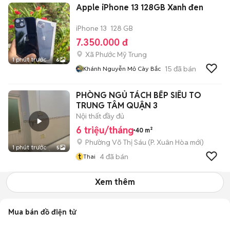
Apple iPhone 13 128GB Xanh đen
iPhone 13
128 GB
7.350.000 đ
Xã Phước Mỹ Trung
1 phút trước
6
15
đã bán
Khánh Nguyễn Mỏ Cày Bắc
PHÒNG NGỦ TÁCH BẾP SIÊU TO
TRUNG TÂM QUẬN 3
Nội thất đầy đủ
6 triệu/tháng
40 m²
Phường Võ Thị Sáu
(
P. Xuân Hòa
mới)
1 phút trước
5
t
4
đã bán
Thai
Xem thêm
Mua bán đồ điện tử