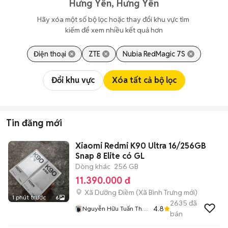
Hưng Yên, Hưng Yên
Hãy xóa một số bộ lọc hoặc thay đổi khu vực tìm 
kiếm để xem nhiều kết quả hơn
Điện thoại
ZTE
Nubia RedMagic 7S
Đổi khu vực
Xóa tất cả bộ lọc
Tin đăng mới
Xiaomi Redmi K90 Ultra 16/256GB
Snap 8 Elite có GL
Dòng khác
256 GB
11.390.000 đ
Xã Dưỡng Điềm
(
Xã Bình Trưng
mới)
1 phút trước
6
2635
đã
4.8
Nguyễn Hữu Tuấn Thu
bán
Cũ Đổi Mới