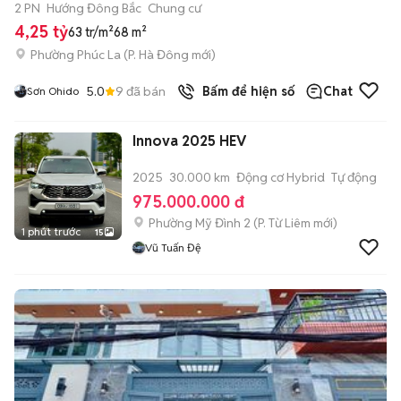
2 PN
Hướng Đông Bắc
Chung cư
4,25 tỷ
63 tr/m²
68 m²
Phường Phúc La
(
P. Hà Đông
mới)
5.0
9
đã bán
Bấm để hiện số
Chat
Sơn Ohido
Innova 2025 HEV
2025
30.000 km
Động cơ Hybrid
Tự động
975.000.000 đ
Phường Mỹ Đình 2
(
P. Từ Liêm
mới)
1 phút trước
15
Vũ Tuấn Đệ