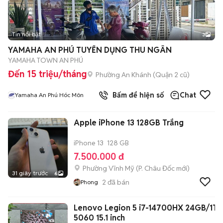
Tin nổi bật
3
YAMAHA AN PHÚ TUYỂN DỤNG THU NGÂN
YAMAHA TOWN AN PHÚ
Đến 15 triệu/tháng
Phường An Khánh (Quận 2 cũ)
Bấm để hiện số
Chat
Yamaha An Phú Hóc Môn
Apple iPhone 13 128GB Trắng
iPhone 13
128 GB
7.500.000 đ
Phường Vĩnh Mỹ
(
P. Châu Đốc
mới)
31 giây trước
6
2
đã bán
Phong
Lenovo Legion 5 i7-14700HX 24GB/1TB
5060 15.1 inch