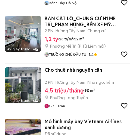
Bánh Dày Hà Nội
BÁN CẮT LỖ_CHUNG CƯ H1 MỄ
TRÌ_PHẠM HÙNG_BẾN XE MỸ
ĐÌNH_FULL ĐỒ
2 PN
Hướng Tây Nam
Chung cư
1,2 tỷ
23 tr/m²
52 m²
Phường Mễ Trì
(
P. Từ Liêm
mới)
42 giây trước
6
1.4
TRƯỜNG CHỦ ĐẦU TƯ
Cho thuê nhà nguyên căn
2 PN
Hướng Tây Nam
Nhà ngõ, hẻm
4,5 triệu/tháng
90 m²
Phường Long Tuyền
44 giây trước
6
Giau Tran
Mô hình máy bay Vietnam Airlines
xanh dương
Đã sử dụng