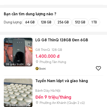
Bạn cần tìm
dung lượng
nào ?
Dung lượng:
64 GB
128 GB
256 GB
512 GB
1 TB
2 
LG G8 ThinQ 128GB Đen 6GB
G8 ThinQ
128 GB
1.400.000 đ
Phường Tân Hưng
38 giây trước
3
Q
Quoc
Tuyển Nam ldpt và giao hàng
Bánh Dày Hà Nội
Đến 9 triệu/tháng
Phường An Khánh (Quận 2 cũ)
41 giây trước
2