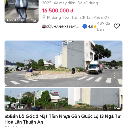
2025
Xe máy điện
Đã sử dụng
16.500.000 đ
Phường Hòa Thạnh
(
P. Tân Phú
mới)
1 phút trước
9
489
đã
4.8
CỬA HÀNG XE MÁY
bán
PHƯỚC THỌ
Tin nổi bật
10
+
2
✍️Bán Lô Góc 2 Mặt Tiền Nhựa Gần Quốc Lộ 13 Ngã Tư
Hoà Lân Thuận An