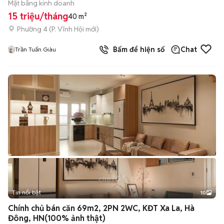
Mặt bằng kinh doanh
15 triệu/tháng
40 m²
Phường 4
(
P. Vĩnh Hội
mới)
Bấm để hiện số
Chat
Trần Tuấn Giàu
Tin nổi bật
10
+
2
Chính chủ bán căn 69m2, 2PN 2WC, KĐT Xa La, Hà
Đông, HN(100% ảnh thật)