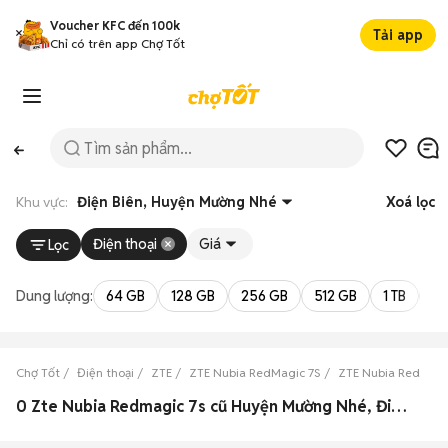
Voucher KFC đến 100k
Tải app
Chỉ có trên app Chợ Tốt
Khu vực:
Điện Biên, Huyện Mường Nhé
Xoá lọc
Điện thoại
Giá
Lọc
Dung lượng:
64 GB
128 GB
256 GB
512 GB
1 TB
2 
Chợ Tốt
Điện thoại
ZTE
ZTE Nubia RedMagic 7S
ZTE Nubia RedMagic
0 Zte Nubia Redmagic 7s cũ Huyện Mường Nhé, Điện Biên đẹp