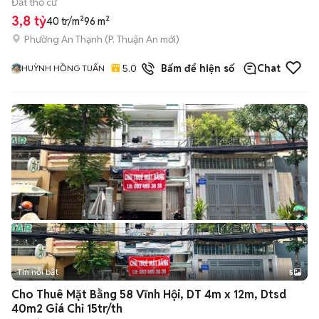
Đất thổ cư
3,8 tỷ
40 tr/m²
96 m²
Phường An Thạnh
(
P. Thuận An
mới)
5.0
3
đã bán
Bấm để hiện số
Chat
HUỲNH HỒNG TUẤN
Tin nổi bật
5
Cho Thuê Mặt Bằng 58 Vĩnh Hội, DT 4m x 12m, Dtsd
40m2 Giá Chỉ 15tr/th