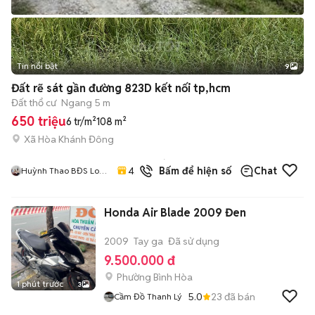
Tin nổi bật
9
+
2
Đất rẽ sát gần đường 823D kết nối tp,hcm
Đất thổ cư
Ngang 5 m
650 triệu
6 tr/m²
108 m²
Xã Hòa Khánh Đông
7
đã
4.6
Bấm để hiện số
Chat
Huỳnh Thao BĐS Long
bán
An
Honda Air Blade 2009 Đen
2009
Tay ga
Đã sử dụng
9.500.000 đ
Phường Bình Hòa
1 phút trước
3
5.0
23
đã bán
Cầm Đồ Thanh Lý