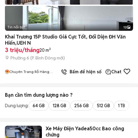
Tin nổi bật
12
+
2
Khai Trương 15P Studio Giá Cực Tốt, Đối Diện ĐH Văn
Hiến,UEH N
3 triệu/tháng
20 m²
Phường 6
(
P. Bình Đông
mới)
1
đã
Bấm để hiện số
Chat
Chuyên Trang Rỗ Hàng
bán
HIFRIENDZ
Bạn cần tìm
dung lượng
nào ?
Dung lượng:
64 GB
128 GB
256 GB
512 GB
1 TB
2 
Xe Máy Điện Yadea50cc Bao công
chứng