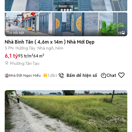
Tin nổi bật
12
+
2
Nhà Bình Tân ( 4,6m x 14m ) Nhà Mới Đẹp
5 PN
Hướng Tây
Nhà ngõ, hẻm
6,1 tỷ
95 tr/m²
64 m²
Phường Tân Tạo
1
đã bán
Bấm để hiện số
Chat
Nhà Đất Ngọc Hiếu