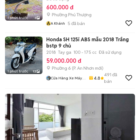
600.000 đ
Phường Phú Thượng
1 phút trước
3
A
5
đã bán
A Khánh
Honda SH 125i ABS mẫu 2018 Trắng
bstp 9 chủ
2018
Tay ga
100 - 175 cc
Đã sử dụng
59.000.000 đ
Phường 6
(
P. An Nhơn
mới)
1 phút trước
12
491
đã
4.8
Cửa Hàng Xe Máy
bán
86