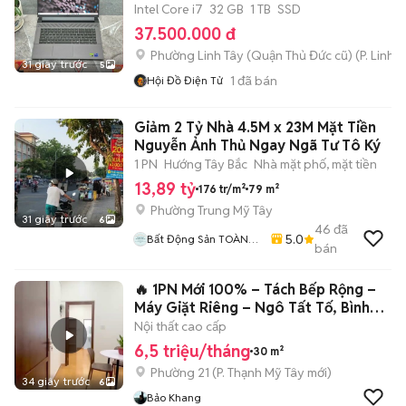
Intel Core i7
32 GB
1 TB
SSD
37.500.000 đ
Phường Linh Tây (Quận Thủ Đức cũ)
(
P. Linh 
31 giây trước
5
1
đã bán
Hội Đồ Điện Tử
Giảm 2 Tỷ Nhà 4.5M x 23M Mặt Tiền
Nguyễn Ảnh Thủ Ngay Ngã Tư Tô Ký
1 PN
Hướng Tây Bắc
Nhà mặt phố, mặt tiền
13,89 tỷ
176 tr/m²
79 m²
Phường Trung Mỹ Tây
31 giây trước
6
46
đã
5.0
Bất Động Sản TOÀN
bán
CẦU LAND
🔥 1PN Mới 100% – Tách Bếp Rộng –
Máy Giặt Riêng – Ngô Tất Tố, Bình
Thạ
Nội thất cao cấp
6,5 triệu/tháng
30 m²
Phường 21
(
P. Thạnh Mỹ Tây
mới)
34 giây trước
6
Bảo Khang