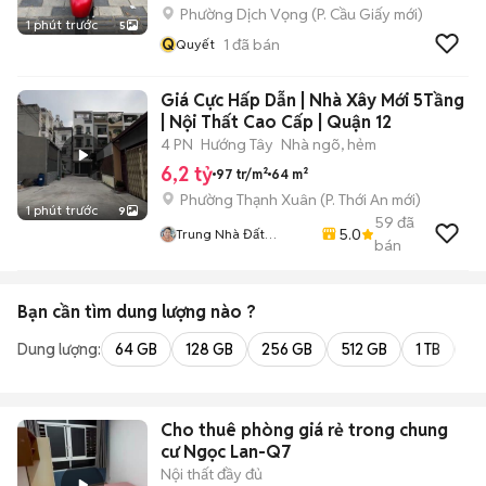
Phường Dịch Vọng
(
P. Cầu Giấy
mới)
1 phút trước
5
Q
1
đã bán
Quyết
Giá Cực Hấp Dẫn | Nhà Xây Mới 5Tầng
| Nội Thất Cao Cấp | Quận 12
4 PN
Hướng Tây
Nhà ngõ, hẻm
6,2 tỷ
97 tr/m²
64 m²
Phường Thạnh Xuân
(
P. Thới An
mới)
1 phút trước
9
59
đã
5.0
Trung Nhà Đất
bán
0901888734
Bạn cần tìm
dung lượng
nào ?
Dung lượng:
64 GB
128 GB
256 GB
512 GB
1 TB
2 
Cho thuê phòng giá rẻ trong chung
cư Ngọc Lan-Q7
Nội thất đầy đủ