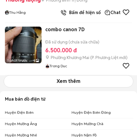
Bấm để hiện số
Chat
Thu Hằng
combo canon 7D
Đã sử dụng (chưa sửa chữa)
6.500.000 đ
Phường Khương Mai
(
P. Phương Liệt
mới)
1 phút trước
5
Trong Duc
Xem thêm
Mua bán đồ điện tử
Huyện Điện Biên
Huyện Điện Biên Đông
Huyện Mường Ảng
Huyện Mường Chà
Huyện Mường Nhé
Huyện Nậm Pồ