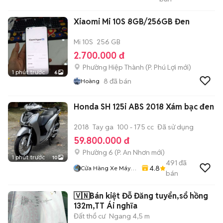
Tuanduy
Xiaomi Mi 10S 8GB/256GB Đen
Mi 10S
256 GB
2.700.000 đ
Phường Hiệp Thành
(
P. Phú Lợi
mới)
1 phút trước
6
8
đã bán
Hoàng
Honda SH 125i ABS 2018 Xám bạc đen
2018
Tay ga
100 - 175 cc
Đã sử dụng
59.800.000 đ
Phường 6
(
P. An Nhơn
mới)
1 phút trước
10
491
đã
4.8
Cửa Hàng Xe Máy
bán
86
🇻🇳Bán kiệt Đỗ Đăng tuyển,sổ hồng
132m,TT Ái nghĩa
Đất thổ cư
Ngang 4,5 m