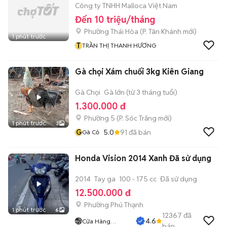
Công ty TNHH Malloca Việt Nam
Đến 10 triệu/tháng
Phường Thái Hòa
(
P. Tân Khánh
mới)
1 phút trước
T
TRẦN THỊ THANH HƯƠNG
Gà chọi Xám chuối 3kg Kiên Giang
Gà Chọi
Gà lớn (từ 3 tháng tuổi)
1.300.000 đ
Phường 5
(
P. Sóc Trăng
mới)
1 phút trước
3
G
5.0
91
đã bán
Gà Cỏ
Honda Vision 2014 Xanh Đã sử dụng
2014
Tay ga
100 - 175 cc
Đã sử dụng
12.500.000 đ
Phường Phú Thạnh
1 phút trước
6
12367
đã
4.6
Cửa Hàng
bán