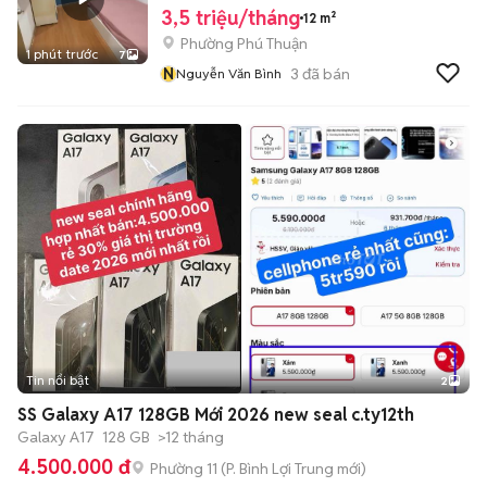
3,5 triệu/tháng
12 m²
Phường Phú Thuận
1 phút trước
7
N
3
đã bán
Nguyễn Văn Bình
Tin nổi bật
2
SS Galaxy A17 128GB Mới 2026 new seal c.ty12th
Galaxy A17
128 GB
>12 tháng
4.500.000 đ
Phường 11
(
P. Bình Lợi Trung
mới)