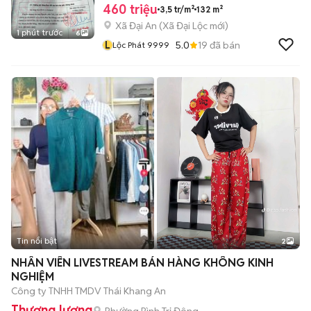
460 triệu
3,5 tr/m²
132 m²
Xã Đại An
(
Xã Đại Lộc
mới)
1 phút trước
6
L
5.0
19
đã bán
Lộc Phát 9999
Tin nổi bật
2
NHÂN VIÊN LIVESTREAM BÁN HÀNG KHÔNG KINH
NGHIỆM
Công ty TNHH TMDV Thái Khang An
Thương lượng
Phường Bình Trị Đông