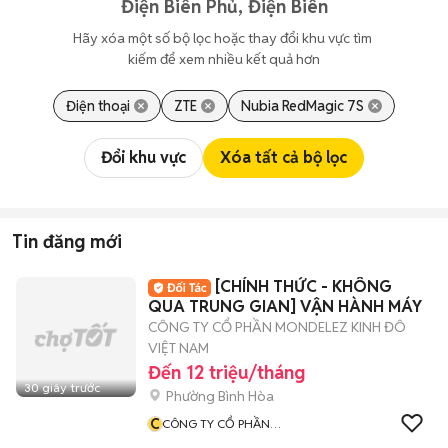
Điện Biên Phủ, Điện Biên
Hãy xóa một số bộ lọc hoặc thay đổi khu vực tìm 
kiếm để xem nhiều kết quả hơn
Điện thoại
ZTE
Nubia RedMagic 7S
Đổi khu vực
Xóa tất cả bộ lọc
Tin đăng mới
[CHÍNH THỨC - KHÔNG
QUA TRUNG GIAN] VẬN HÀNH MÁY
CÔNG TY CỔ PHẦN MONDELEZ KINH ĐÔ
VIỆT NAM
Đến 12 triệu/tháng
30 giây trước
Phường Bình Hòa
C
CÔNG TY CỔ PHẦN
MONDELEZ KINH ĐÔ VIỆT