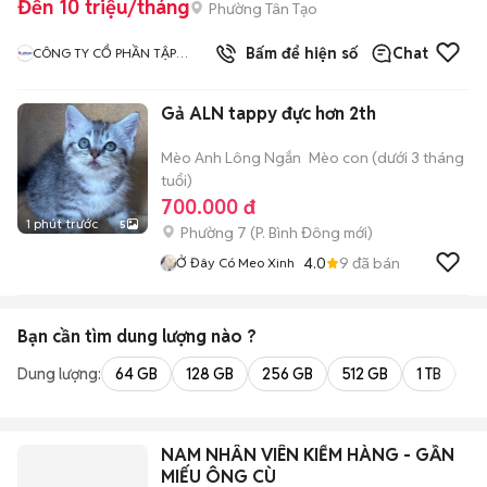
Đến 10 triệu/tháng
Phường Tân Tạo
1
đã bán
Bấm để hiện số
Chat
CÔNG TY CỔ PHẦN TẬP
ĐOÀN THIÊN LONG
Gả ALN tappy đực hơn 2th
Mèo Anh Lông Ngắn
Mèo con (dưới 3 tháng
tuổi)
700.000 đ
1 phút trước
5
Phường 7
(
P. Bình Đông
mới)
4.0
9
đã bán
Ở Đây Có Meo Xinh
Bạn cần tìm
dung lượng
nào ?
Dung lượng:
64 GB
128 GB
256 GB
512 GB
1 TB
2 
NAM NHÂN VIÊN KIỂM HÀNG - GẦN
MIẾU ÔNG CÙ