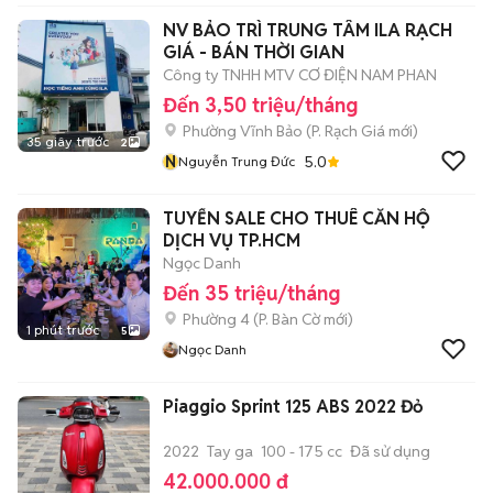
NAM
NV BẢO TRÌ TRUNG TÂM ILA RẠCH
GIÁ - BÁN THỜI GIAN
Công ty TNHH MTV CƠ ĐIỆN NAM PHAN
Đến 3,50 triệu/tháng
Phường Vĩnh Bảo
(
P. Rạch Giá
mới)
35 giây trước
2
N
5.0
Nguyễn Trung Đức
TUYỂN SALE CHO THUÊ CĂN HỘ
DỊCH VỤ TP.HCM
Ngọc Danh
Đến 35 triệu/tháng
Phường 4
(
P. Bàn Cờ
mới)
1 phút trước
5
Ngọc Danh
Piaggio Sprint 125 ABS 2022 Đỏ
2022
Tay ga
100 - 175 cc
Đã sử dụng
42.000.000 đ