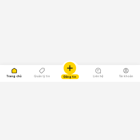
Trang chủ
Quản lý tin
Liên hệ
Tài khoản
Đăng tin
109.000 Bình chọn
Tải ứng dụng Chợ Tốt