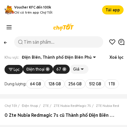
Voucher KFC đến 100k
Tải app
Chỉ có trên app Chợ Tốt
Khu vực:
Điện Biên, Thành phố Điện Biên Phủ
Xoá lọc
Điện thoại
67
Giá
Lọc
Dung lượng:
64 GB
128 GB
256 GB
512 GB
1 TB
2 
Chợ Tốt
Điện thoại
ZTE
ZTE Nubia RedMagic 7S
ZTE Nubia RedMagic
0 Zte Nubia Redmagic 7s cũ Thành phố Điện Biên Phủ, Điện Biên đẹp