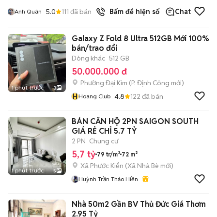
5.0
111
đã bán
Bấm để hiện số
Chat
Anh Quân
Galaxy Z Fold 8 Ultra 512GB Mới 100%
bán/trao đổi
Dòng khác
512 GB
50.000.000 đ
Phường Đại Kim
(
P. Định Công
mới)
1 phút trước
3
H
4.8
122
đã bán
Hoang Club
BÁN CĂN HỘ 2PN SAIGON SOUTH
GIÁ RẺ CHỈ 5.7 TỶ
2 PN
Chung cư
5,7 tỷ
79 tr/m²
72 m²
Xã Phước Kiển
(
Xã Nhà Bè
mới)
1 phút trước
5
Huỳnh Trần Thảo Hiền
Nhà 50m2 Gần BV Thủ Đức Giá Thơm
2.95 Tỷ