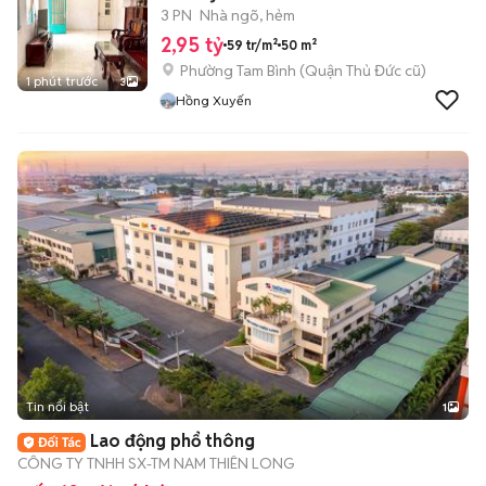
3 PN
Nhà ngõ, hẻm
2,95 tỷ
59 tr/m²
50 m²
Phường Tam Bình (Quận Thủ Đức cũ)
1 phút trước
3
Hồng Xuyến
Tin nổi bật
1
Lao động phổ thông
CÔNG TY TNHH SX-TM NAM THIÊN LONG