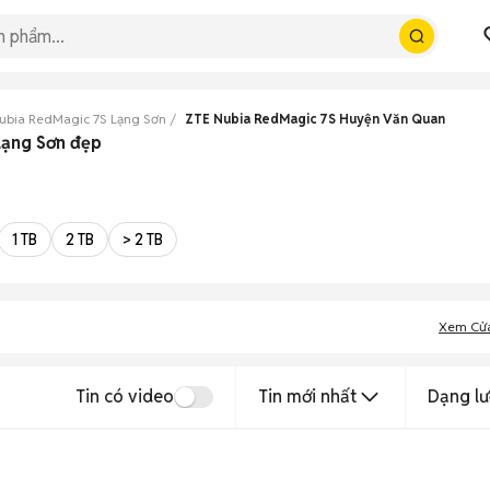
ubia RedMagic 7S Lạng Sơn
ZTE Nubia RedMagic 7S Huyện Văn Quan
Lạng Sơn đẹp
1 TB
2 TB
> 2 TB
Xem Cử
Tin có video
Tin mới nhất
Dạng lư