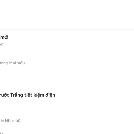
)
 mới
ng
Tương Mai
mới)
ước Trắng tiết kiệm điện
Sơn Nhì
mới)
án