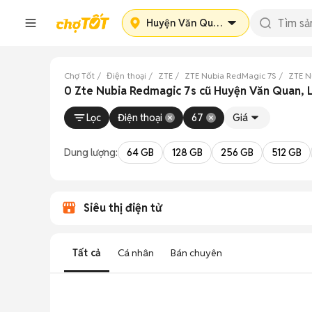
Huyện Văn Quan
Chợ Tốt
Điện thoại
ZTE
ZTE Nubia RedMagic 7S
ZTE N
0 Zte Nubia Redmagic 7s cũ Huyện Văn Quan, 
Lọc
Điện thoại
67
Giá
Dung lượng:
64 GB
128 GB
256 GB
512 GB
Siêu thị điện tử
Tất cả
Cá nhân
Bán chuyên