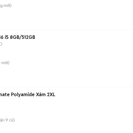
ng
mới)
6 i5 8GB/512GB
D
ê
mới)
mate Polyamide Xám 2XL
ận 9 cũ)