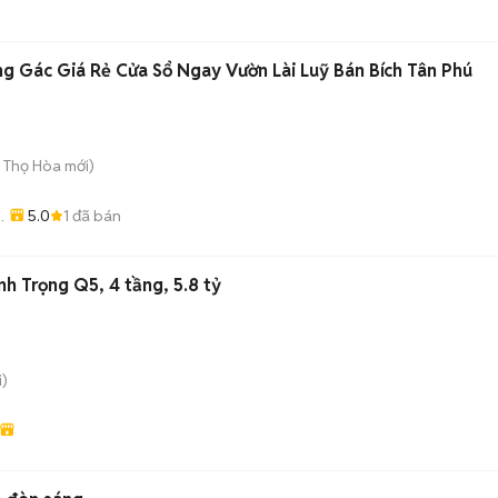
 Gác Giá Rẻ Cửa Sổ Ngay Vườn Lài Luỹ Bán Bích Tân Phú
ú Thọ Hòa
mới)
5.0
1
đã bán
h Trọng Q5, 4 tầng, 5.8 tỷ
)