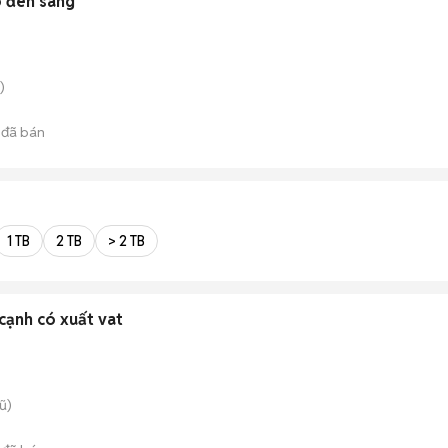
ó đèn sáng
)
đã bán
1 TB
2 TB
> 2 TB
cạnh có xuất vat
ũ)