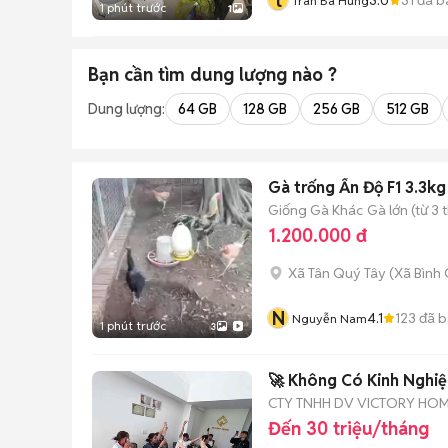
t
Tran Ba Hung
1 phút trước
1
Bạn cần tìm
dung lượng
nào ?
Dung lượng:
64 GB
128 GB
256 GB
512 GB
Gà trống Ấn Độ F1 3.3kg
Giống Gà Khác
Gà lớn (từ 3 
1.200.000 đ
Xã Tân Quý Tây
(
Xã Bình
N
4.1
123
đã b
Nguyễn Nam
1 phút trước
3
🚀 Không Có Kinh Nghi
CTY TNHH DV VICTORY HO
Đến 30 triệu/tháng