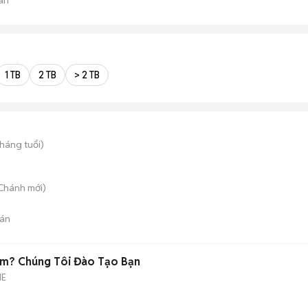
1 TB
2 TB
> 2 TB
tháng tuổi)
 Chánh
mới)
án
ệm? Chúng Tôi Đào Tạo Bạn
ME