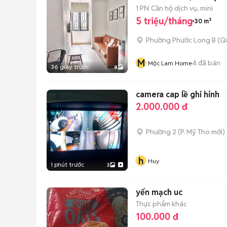
1 PN
Căn hộ dịch vụ, mini
5 triệu/tháng
30 m²
Phường Phước Long B (Q
M
4
đã bán
Mộc Lam Home
36 giây trước
8
camera cap lề ghi hinh
2.000.000 đ
Phường 2
(
P. Mỹ Tho
mới)
h
Huy
1 phút trước
3
yến mạch uc
Thực phẩm khác
100.000 đ