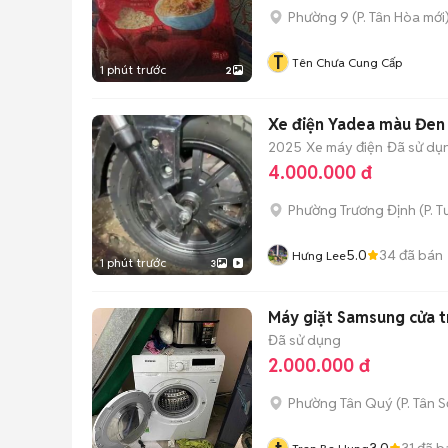
Phường 9
(
P. Tân Hòa
mới
T
Tên Chưa Cung Cấp
1 phút trước
2
Xe điện Yadea màu Đen
2025
Xe máy điện
Đã sử dụ
4.000.000 đ
Phường Trương Định
(
P. 
5.0
34
đã bán
Hưng Lee
1 phút trước
3
Máy giặt Samsung cửa tr
Đã sử dụng
2.000.000 đ
Phường Tân Quý
(
P. Tân 
3.0
31
đã b