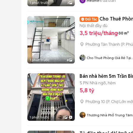
4
đã bán
Meome
1 phút trước
3
Cho Thuê Phòng
Nội thất đầy đủ
3,5 triệu/tháng
30 m²
Phường Tân Thành
(
P. Ph
Cho Thuê Phòng Giá Rẻ Tại
1 phút trước
8
TP-HCM
Bán nhà hẻm 5m Trần Bìn
5 PN
Nhà ngõ, hẻm
5,8 tỷ
Phường 10
(
P. Chợ Lớn
mới
Thương Nhà Phố Trung Tâm
1 phút trước
3