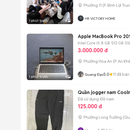
Phường 11
(
P. Bình Lợi Tru
HR VICTORY HOME
1 phút trước
6
Apple MacBook Pro 201
Intel Core i5
8 GB
512 GB
SS
3.000.000 đ
Phường Hòa An
(
P. An Kh
5.0
11
đã bán
Quang Đạo
1 phút trước
6
Quần jogger nam Cool
Đã sử dụng
Đồ nam
125.000 đ
Phường Long Trường (Qu