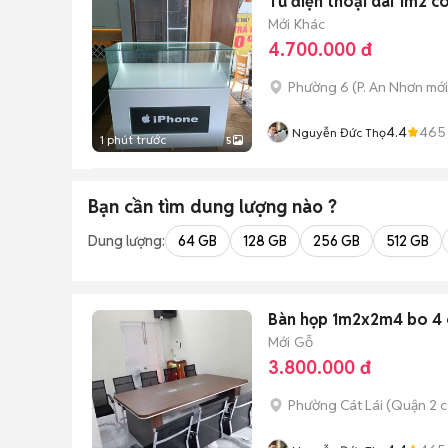
Tủ điện thoại dài 1m2 c
Mới
Khác
4.700.000 đ
Phường 6
(
P. An Nhơn
mới
4.4
465
Nguyễn Đức Thọ
1 phút trước
5
Bạn cần tìm
dung lượng
nào ?
Dung lượng:
64 GB
128 GB
256 GB
512 GB
Bàn họp 1m2x2m4 bo 4 
Mới
Gỗ
3.800.000 đ
Phường Cát Lái (Quận 2 c