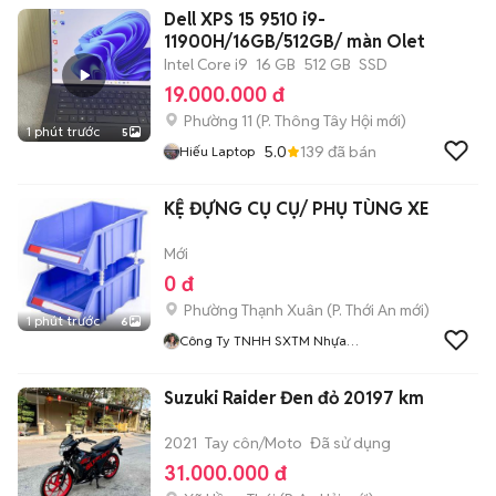
Dell XPS 15 9510 i9-
11900H/16GB/512GB/ màn Olet
Intel Core i9
16 GB
512 GB
SSD
19.000.000 đ
Phường 11
(
P. Thông Tây Hội
mới)
1 phút trước
5
5.0
139
đã bán
Hiếu Laptop
KỆ ĐỰNG CỤ CỤ/ PHỤ TÙNG XE
Mới
0 đ
Phường Thạnh Xuân
(
P. Thới An
mới)
1 phút trước
6
Công Ty TNHH SXTM Nhựa
Tốt
Suzuki Raider Đen đỏ 20197 km
2021
Tay côn/Moto
Đã sử dụng
31.000.000 đ