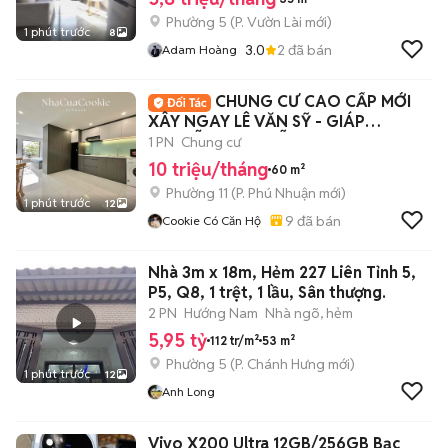
Phường 5
(
P. Vườn Lài
mới)
1 phút trước
8
3.0
2
đã bán
Adam Hoàng
CHUNG CƯ CAO CẤP MỚI
XÂY NGAY LÊ VĂN SỸ - GIÁP
NGUYỄN VĂN TRỖI, QUẬN 3
1 PN
Chung cư
10 triệu/tháng
60 m²
Phường 11
(
P. Phú Nhuận
mới)
1 phút trước
12
9
đã bán
Cookie Có Căn Hộ
Nhà 3m x 18m, Hẻm 227 Liên Tỉnh 5,
P5, Q8, 1 trệt, 1 lầu, Sân thượng.
2 PN
Hướng Nam
Nhà ngõ, hẻm
5,95 tỷ
112 tr/m²
53 m²
Phường 5
(
P. Chánh Hưng
mới)
1 phút trước
12
Anh Long
Vivo X200 Ultra 12GB/256GB Bạc