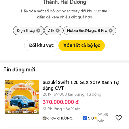
Thành, Hải Dương
Hãy xóa một số bộ lọc hoặc thay đổi khu vực tìm 
kiếm để xem nhiều kết quả hơn
Điện thoại
ZTE
Nubia RedMagic 8 Pro
Đổi khu vực
Xóa tất cả bộ lọc
Tin đăng mới
Suzuki Swift 1.2L GLX 2019 Xanh Tự
động CVT
2019
59.000 km
Xăng
Tự động
370.000.000 đ
Phường Hòa Xuân
40 giây trước
19
95
đã
5.0
KHOA CHƯƠNG
bán
AUTO