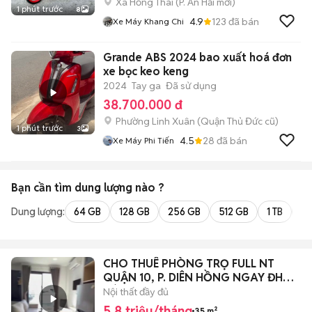
Xã Hồng Thái
(
P. An Hải
mới)
1 phút trước
8
4.9
123
đã bán
Xe Máy Khang Chi
Grande ABS 2024 bao xuất hoá đơn
xe bọc keo keng
2024
Tay ga
Đã sử dụng
38.700.000 đ
Phường Linh Xuân (Quận Thủ Đức cũ)
1 phút trước
3
4.5
28
đã bán
Xe Máy Phi Tiến
Bạn cần tìm
dung lượng
nào ?
Dung lượng:
64 GB
128 GB
256 GB
512 GB
1 TB
2 
CHO THUÊ PHÒNG TRỌ FULL NT
QUẬN 10, P. DIÊN HỒNG NGAY ĐH
BÁCH KHOA
Nội thất đầy đủ
5,8 triệu/tháng
35 m²