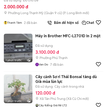
Đã sử dụng
Đồ cho bé
2.000.000 đ
Phường Long Thạnh Mỹ (Quận 9 cũ)
(
P. Long Bình
mới)
T
2
đã bán
Bấm để hiện số
Chat
Thanh Tâm
Máy in Brother MFC-L2701D In 2 mặt
Đã sử dụng
3.100.000 đ
Phường Phú Thạnh
1 phút trước
1
7
đã bán
Van Do
Cây cảnh Sơ ri Thái Bonsai tàng dù
Già mùa lùn lực
Đã sử dụng
Cây cảnh trong nhà
120.000 đ
Xã Tân Phú Trung
(
Xã Củ Chi
mới)
1 phút trước
1
Cây Kiểng Giá Rẻ LT2