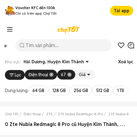
Voucher KFC đến 100k
Tải app
Chỉ có trên app Chợ Tốt
Khu vực:
Hải Dương, Huyện Kim Thành
Xoá lọc
Điện thoại
67
Giá
Lọc
Dung lượng:
64 GB
128 GB
256 GB
512 GB
1 TB
2 
Chợ Tốt
Điện thoại
ZTE
ZTE Nubia RedMagic 8 Pro
ZTE Nubia RedMa
0 Zte Nubia Redmagic 8 Pro cũ Huyện Kim Thành, Hải Dương đẹp