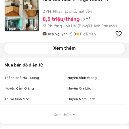
2 PN
Nhà mặt phố, mặt tiền
8,5 triệu/tháng
50 m²
Phường Hoà Hải
(
P. Ngũ Hành Sơn
mới)
1 phút trước
6
5.0
11
đã bán
Diep Nguyen
Xem thêm
Mua bán đồ điện tử
Thành phố Hải Dương
Huyện Bình Giang
Huyện Cẩm Giàng
Huyện Gia Lộc
Thị xã Kinh Môn
Huyện Nam Sách
Xem thêm