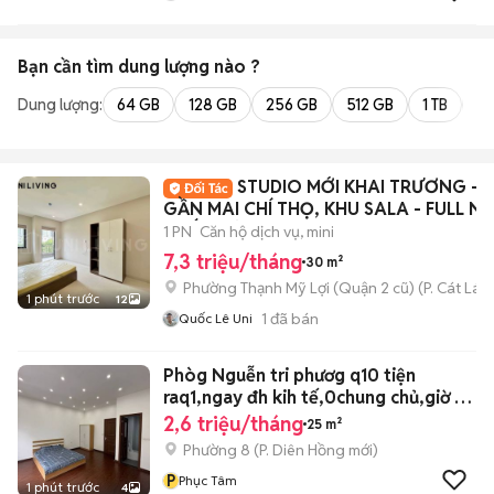
Bạn cần tìm
dung lượng
nào ?
Dung lượng:
64 GB
128 GB
256 GB
512 GB
1 TB
2 
STUDIO MỚI KHAI TRƯƠNG -
GẦN MAI CHÍ THỌ, KHU SALA - FULL NỘ
THẤT MỚI
1 PN
Căn hộ dịch vụ, mini
7,3 triệu/tháng
30 m²
Phường Thạnh Mỹ Lợi (Quận 2 cũ)
(
P. Cát Lái
m
1 phút trước
12
1
đã bán
Quốc Lê Uni
Phòg Nguễn tri phươg q10 tiện
raq1,ngay đh kih tế,0chung chủ,giờ tự
do
2,6 triệu/tháng
25 m²
Phường 8
(
P. Diên Hồng
mới)
P
Phục Tâm
1 phút trước
4