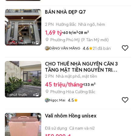
BÁN NHÀ ĐẸP Q7
2 PN
Hướng Bắc
Nhà ngõ, hẻm
1,69 tỷ
60 tr/m²
28 m²
Phường Phú Mỹ
(
P. Tân Mỹ
mới)
1 phút trước
12
4.6
21
đã bán
ĐẶNG VĂN MĂNG
CHO THUÊ NHÀ NGUYÊN CĂN 3
TẦNG MẶT TIỀN NGUYỄN TRI
PHƯƠNG
2 PN
Nhà mặt phố, mặt tiền
45 triệu/tháng
133 m²
Phường Hòa Cường Bắc
1 phút trước
6
4.5
Ngọc Mai
Vali nhôm Hồng unisex
Đã sử dụng
Cả nam và nữ