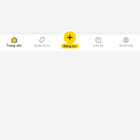
Trang chủ
Quản lý tin
Liên hệ
Tài khoản
Đăng tin
109.000 Bình chọn
Tải ứng dụng Chợ Tốt
Về Chợ Tốt
Quy chế sàn
Chính sách bảo mật
Giải quyết tranh chấp
CÔNG TY TNHH CHỢ TỐT - Người đại diện theo pháp luật: