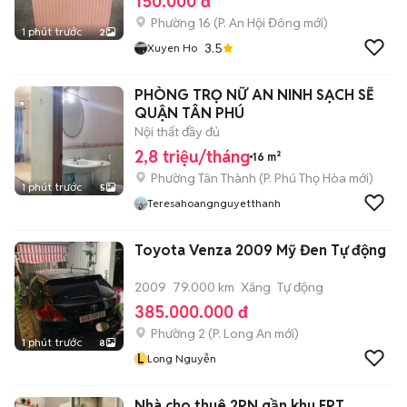
150.000 đ
Phường 16
(
P. An Hội Đông
mới)
1 phút trước
2
3.5
Xuyen Ho
PHÒNG TRỌ NỮ AN NINH SẠCH SẼ
QUẬN TÂN PHÚ
Nội thất đầy đủ
2,8 triệu/tháng
16 m²
Phường Tân Thành
(
P. Phú Thọ Hòa
mới)
1 phút trước
5
Teresahoangnguyetthanh
Toyota Venza 2009 Mỹ Đen Tự động
2009
79.000 km
Xăng
Tự động
385.000.000 đ
Phường 2
(
P. Long An
mới)
1 phút trước
8
L
Long Nguyễn
Nhà cho thuê 2PN gần khu FPT