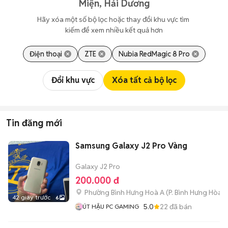
Miện, Hải Dương
Hãy xóa một số bộ lọc hoặc thay đổi khu vực tìm 
kiếm để xem nhiều kết quả hơn
Điện thoại
ZTE
Nubia RedMagic 8 Pro
Đổi khu vực
Xóa tất cả bộ lọc
Tin đăng mới
Samsung Galaxy J2 Pro Vàng
Galaxy J2 Pro
200.000 đ
Phường Bình Hưng Hoà A
(
P. Bình Hưng Hòa
m
42 giây trước
6
5.0
22
đã bán
ÚT HẬU PC GAMING