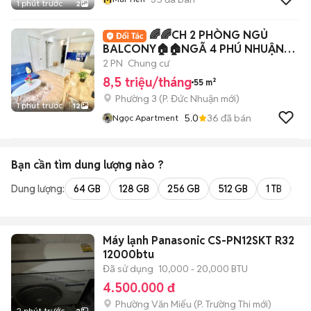
1 phút trước
2
🌈🌈CH 2 PHÒNG NGỦ
BALCONY🏠🏠NGÃ 4 PHÚ NHUẬN🔥
🔥
2 PN
Chung cư
8,5 triệu/tháng
55 m²
Phường 3
(
P. Đức Nhuận
mới)
1 phút trước
12
5.0
36
đã bán
Ngọc Apartment
Bạn cần tìm
dung lượng
nào ?
Dung lượng:
64 GB
128 GB
256 GB
512 GB
1 TB
2 
Máy lạnh Panasonic CS-PN12SKT R32
12000btu
Đã sử dụng
10,000 - 20,000 BTU
4.500.000 đ
Phường Văn Miếu
(
P. Trường Thi
mới)
2 phút trước