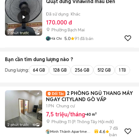
Quạt đứng Vinawind màu Đen
Đã sử dụng
Khác
170.000 đ
Phường Bạch Mai
2 phút trước
1
5.0
91
đã bán
Hà Chi
Bạn cần tìm
dung lượng
nào ?
Dung lượng:
64 GB
128 GB
256 GB
512 GB
1 TB
2 
2 PHÒNG NGỦ THANG MÁY
NGAY CITYLAND GÒ VẤP
1 PN
Chung cư
7,5 triệu/tháng
40 m²
Phường 11
(
P. Thông Tây Hội
mới)
2 phút trước
10
7
đã
4.6
Minh Thành Apartment
bán
Chdv