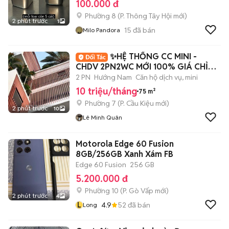
100.000 đ
Phường 8
(
P. Thông Tây Hội
mới)
2 phút trước
1
15
đã bán
Milo Pandora
✨HỆ THỐNG CC MINI -
CHDV 2PN2WC MỚI 100% GIÁ CHỈ
TỪ 10TR✨
2 PN
Hướng Nam
Căn hộ dịch vụ, mini
10 triệu/tháng
75 m²
Phường 7
(
P. Cầu Kiệu
mới)
2 phút trước
10
Lê Minh Quân
Motorola Edge 60 Fusion
8GB/256GB Xanh Xám FB
Edge 60 Fusion
256 GB
5.200.000 đ
Phường 10
(
P. Gò Vấp
mới)
2 phút trước
4
L
4.9
52
đã bán
Long