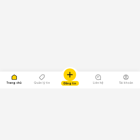
Trang chủ
Quản lý tin
Liên hệ
Tài khoản
Đăng tin
109.000 Bình chọn
Tải ứng dụng Chợ Tốt