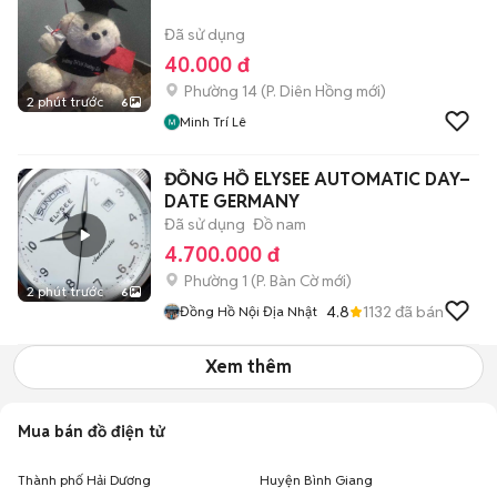
Đã sử dụng
40.000 đ
Phường 14
(
P. Diên Hồng
mới)
2 phút trước
6
Minh Trí Lê
ĐỒNG HỒ ELYSEE AUTOMATIC DAY–
DATE GERMANY
Đã sử dụng
Đồ nam
4.700.000 đ
Phường 1
(
P. Bàn Cờ
mới)
2 phút trước
6
4.8
1132
đã bán
Đồng Hồ Nội Địa Nhật
Xem thêm
Mua bán đồ điện tử
Thành phố Hải Dương
Huyện Bình Giang