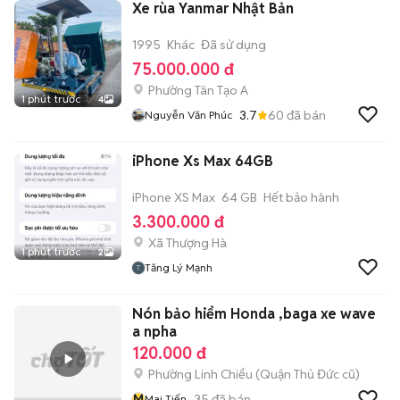
Xe rùa Yanmar Nhật Bản
1995
Khác
Đã sử dụng
75.000.000 đ
Phường Tân Tạo A
1 phút trước
4
3.7
60
đã bán
Nguyễn Văn Phúc
iPhone Xs Max 64GB
iPhone XS Max
64 GB
Hết bảo hành
3.300.000 đ
Xã Thượng Hà
1 phút trước
2
Tăng Lý Mạnh
Nón bảo hiểm Honda ,baga xe wave
a npha
120.000 đ
Phường Linh Chiểu (Quận Thủ Đức cũ)
M
35
đã bán
Mai Tiến