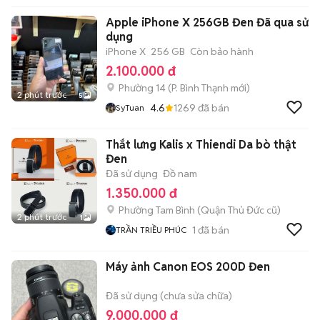
Apple iPhone X 256GB Đen Đã qua sử
dụng
iPhone X
256 GB
Còn bảo hành
2.100.000 đ
Phường 14
(
P. Bình Thạnh
mới)
2 phút trước
5
4.6
1269
đã bán
SyTuan
Thắt lưng Kalis x Thiendi Da bò thật
Đen
Đã sử dụng
Đồ nam
1.350.000 đ
Phường Tam Bình (Quận Thủ Đức cũ)
2 phút trước
1
1
đã bán
TRẦN TRIỀU PHÚC
Máy ảnh Canon EOS 200D Đen
Đã sử dụng (chưa sửa chữa)
9.000.000 đ