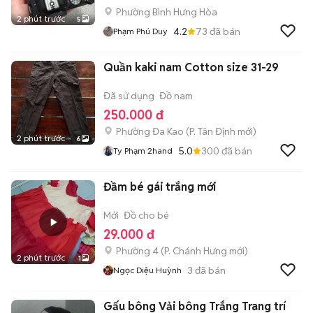
Phường Bình Hưng Hòa
2 phút trước
5
4.2
73
đã bán
Phạm Phú Duy
Quần kaki nam Cotton size 31-29
Đã sử dụng
Đồ nam
250.000 đ
Phường Đa Kao
(
P. Tân Định
mới)
2 phút trước
6
5.0
300
đã bán
Ty Phạm 2hand
Đầm bé gái trắng mới
Mới
Đồ cho bé
29.000 đ
Phường 4
(
P. Chánh Hưng
mới)
2 phút trước
1
3
đã bán
Ngọc Diệu Huỳnh
Gấu bông Vải bông Trắng Trang trí