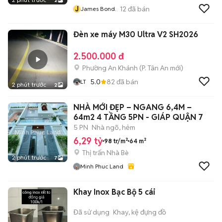
2
J
12
đã bán
James Bond.
Đèn xe máy M30 Ultra V2 SH2026
2.500.000 đ
Phường An Khánh
(
P. Tân An
mới)
5.0
82
đã bán
LT
2 phút trước
2
NHÀ MỚI ĐẸP – NGANG 6,4M –
64m2 4 TẦNG 5PN - GIÁP QUẬN 7
5 PN
Nhà ngõ, hẻm
6,29 tỷ
98 tr/m²
64 m²
Thị trấn Nhà Bè
2 phút trước
7
Minh Phuc Land
Khay Inox Bạc Bộ 5 cái
Đã sử dụng
Khay, kệ đựng đồ