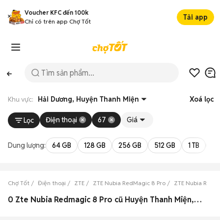
Voucher KFC đến 100k
Tải app
Chỉ có trên app Chợ Tốt
Khu vực:
Hải Dương, Huyện Thanh Miện
Xoá lọc
Điện thoại
67
Giá
Lọc
Dung lượng:
64 GB
128 GB
256 GB
512 GB
1 TB
2 
Chợ Tốt
Điện thoại
ZTE
ZTE Nubia RedMagic 8 Pro
ZTE Nubia RedMa
0 Zte Nubia Redmagic 8 Pro cũ Huyện Thanh Miện, Hải Dương đẹp