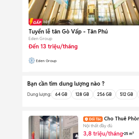
Tin nổi bật
Tuyển lễ tân Gò Vấp - Tân Phú
Eden Group
Đến 13 triệu/tháng
Eden Group
Bạn cần tìm
dung lượng
nào ?
Dung lượng:
64 GB
128 GB
256 GB
512 GB
Cho Thuê Phòn
Nội thất đầy đủ
3,8 triệu/tháng
25 m²