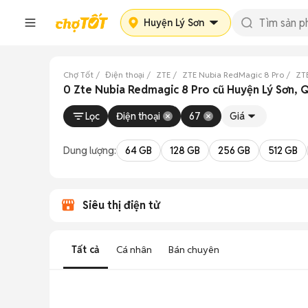
Huyện Lý Sơn
Chợ Tốt
Điện thoại
ZTE
ZTE Nubia RedMagic 8 Pro
ZT
0 Zte Nubia Redmagic 8 Pro cũ Huyện Lý Sơn, 
Lọc
Điện thoại
67
Giá
Dung lượng:
64 GB
128 GB
256 GB
512 GB
Siêu thị điện tử
Tất cả
Cá nhân
Bán chuyên