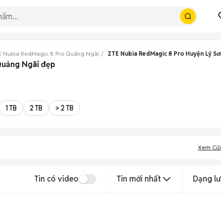
E Nubia RedMagic 8 Pro Quảng Ngãi
ZTE Nubia RedMagic 8 Pro Huyện Lý Sơ
Quảng Ngãi đẹp
1 TB
2 TB
> 2 TB
Xem Cử
Tin có video
Tin mới nhất
Dạng lư