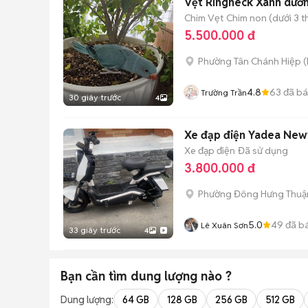
Vẹt Ringneck Xanh dươ
Chim Vẹt
Chim non (dưới 3 t
5.500.000 đ
Phường Tân Chánh Hiệp
(
4.8
63
đã b
Trường Trần
30 giây trước
4
Xe đạp điện Yadea Neww
Xe đạp điện
Đã sử dụng
3.800.000 đ
Phường Đông Hưng Thuậ
5.0
49
đã b
Lê Xuân Sơn
33 giây trước
4
Bạn cần tìm
dung lượng
nào ?
Dung lượng:
64 GB
128 GB
256 GB
512 GB