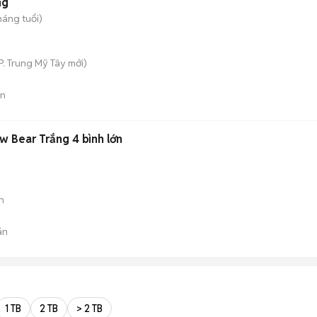
ng
háng tuổi)
P. Trung Mỹ Tây
mới)
án
 Bear Trắng 4 bình lớn
n
án
1 TB
2 TB
> 2 TB