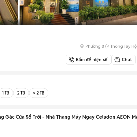
Phường 8
(
P. Thông Tây Hộ
Bấm để hiện số
Chat
1 TB
2 TB
> 2 TB
g Gác Cửa Sổ Trời - Nhà Thang Máy Ngay Celadon AEON Ma