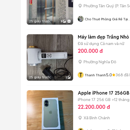
Phường Tân Quý
(
P. Tân 
Cho Thuê Phòng Giá Rẻ Tại
25 giây trước
9
TP-HCM
Máy làm đẹp Trắng Nhỏ
Đã sử dụng
Cả nam và nữ
200.000 đ
Phường Nghĩa Đô
T
5.0
368
đã 
Thanh Thanh
25 giây trước
2
Apple iPhone 17 256GB 
iPhone 17
256 GB
>12 tháng
22.200.000 đ
Xã Bình Chánh