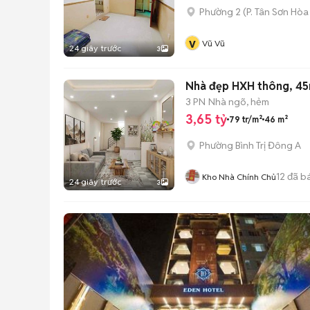
Phường 2
(
P. Tân Sơn Hòa
v
Vũ Vũ
24 giây trước
3
Nhà đẹp HXH thông, 45m2
3 PN
Nhà ngõ, hẻm
3,65 tỷ
79 tr/m²
46 m²
Phường Bình Trị Đông A
12
đã b
Kho Nhà Chính Chủ
24 giây trước
3