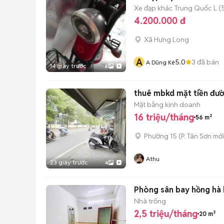
Xe đạp khác
Trung Quốc
L (
4.200.000 đ
Xã Hưng Long
A
5.0
3
đã bán
A Dũng Kê
14 giây trước
6
thuê mbkd mặt tiền đườ
Mặt bằng kinh doanh
16 triệu/tháng
56 m²
Phường 15
(
P. Tân Sơn
mới
Athu
23 giây trước
4
Phòng sân bay hồng hà
Nhà trống
2,5 triệu/tháng
20 m²