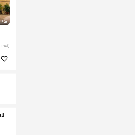
2
i
mới)
ll