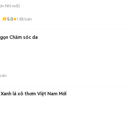
Sơn Nhì
mới)
5.0
1
đã bán
 gọn Chăm sóc da
bán
Xanh lá xô thơm Việt Nam Mới