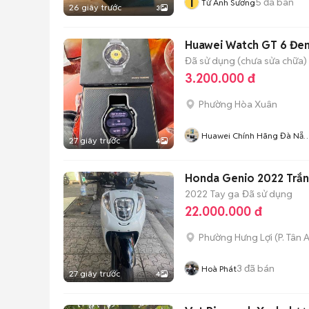
T
5
đã bán
Từ Ánh Sương
26 giây trước
3
Huawei Watch GT 6 Đen
Đã sử dụng (chưa sửa chữa)
3.200.000 đ
Phường Hòa Xuân
Huawei Chính Hãng Đà Nẵ
27 giây trước
4
Zz Mua Và Bán Đồng Hồ Mớ
Cũ Zz
Honda Genio 2022 Trắ
2022
Tay ga
Đã sử dụng
22.000.000 đ
Phường Hưng Lợi
(
P. Tân 
3
đã bán
Hoà Phát
27 giây trước
4