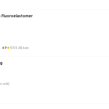
 Fluoroelastomer
4.9
1055
đã bán
ng
i
ng
An
mới)