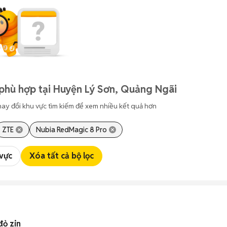
phù hợp tại Huyện Lý Sơn, Quảng Ngãi
hay đổi khu vực tìm kiếm để xem nhiều kết quả hơn
ZTE
Nubia RedMagic 8 Pro
 vực
Xóa tất cả bộ lọc
đỏ zin