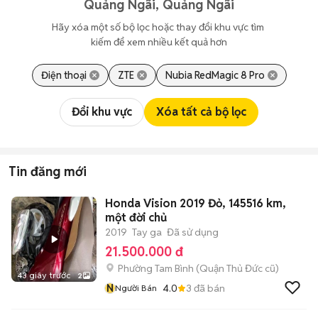
Quảng Ngãi, Quảng Ngãi
Hãy xóa một số bộ lọc hoặc thay đổi khu vực tìm 
kiếm để xem nhiều kết quả hơn
Điện thoại
ZTE
Nubia RedMagic 8 Pro
Đổi khu vực
Xóa tất cả bộ lọc
Tin đăng mới
Honda Vision 2019 Đỏ, 145516 km,
một đời chủ
2019
Tay ga
Đã sử dụng
21.500.000 đ
Phường Tam Bình (Quận Thủ Đức cũ)
43 giây trước
2
N
4.0
3
đã bán
Người Bán