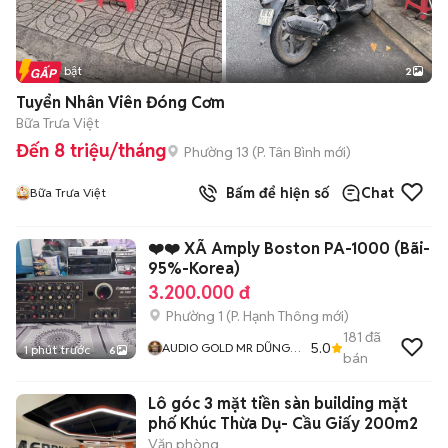
Tin nổi bật
2
Tuyển Nhân Viên Đóng Cơm
Bữa Trưa Việt
Đến 8 triệu/tháng
Phường 13
(
P. Tân Bình
mới)
Bấm để hiện số
Chat
Bữa Trưa Việt
❤️❤️ XÃ Amply Boston PA-1000 (Bãi-
95%-Korea)
3.200.000 đ
Phường 1
(
P. Hạnh Thông
mới)
181
đã
5.0
AUDIO GOLD MR DŨNG
1 phút trước
6
bán
GÒ VẤP
Lô góc 3 mặt tiền sàn building mặt
phố Khúc Thừa Dụ- Cầu Giấy 200m2
Văn phòng