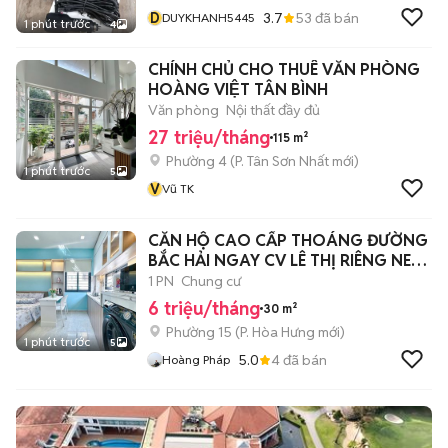
D
3.7
53
đã bán
DUYKHANH5445
1 phút trước
4
CHÍNH CHỦ CHO THUÊ VĂN PHÒNG
HOÀNG VIỆT TÂN BÌNH
Văn phòng
Nội thất đầy đủ
27 triệu/tháng
115 m²
Phường 4
(
P. Tân Sơn Nhất
mới)
1 phút trước
5
V
Vũ TK
CĂN HỘ CAO CẤP THOÁNG ĐƯỜNG
BẮC HẢI NGAY CV LÊ THỊ RIÊNG NEW
6 TRIỆU
1 PN
Chung cư
6 triệu/tháng
30 m²
Phường 15
(
P. Hòa Hưng
mới)
1 phút trước
5
5.0
4
đã bán
Hoàng Pháp