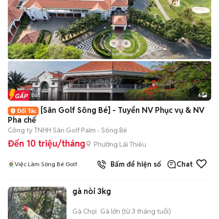
Tin nổi bật
6
+
2
[Sân Golf Sông Bé] - Tuyển NV Phục vụ & NV
Pha chế
Công ty TNHH Sân Golf Palm - Sông Bé
Đến 10 triệu/tháng
Phường Lái Thiêu
Bấm để hiện số
Chat
Việc Làm Sông Bé Golf
gà nòi 3kg
Gà Chọi
Gà lớn (từ 3 tháng tuổi)