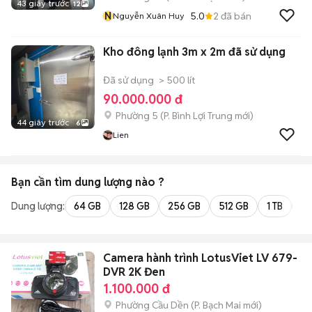
43 giây trước
12
N
5.0
2
đã bán
Nguyễn Xuân Huy
Kho đông lạnh 3m x 2m đã sử dụng
Đã sử dụng
> 500 lít
90.000.000 đ
Phường 5
(
P. Bình Lợi Trung
mới)
44 giây trước
6
Lien
Bạn cần tìm
dung lượng
nào ?
Dung lượng:
64 GB
128 GB
256 GB
512 GB
1 TB
2 
Camera hành trình LotusViet LV 679-
DVR 2K Đen
1.100.000 đ
Phường Cầu Dền
(
P. Bạch Mai
mới)