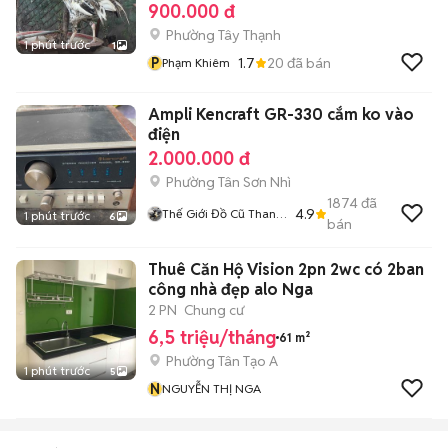
900.000 đ
Phường Tây Thạnh
1 phút trước
1
P
1.7
20
đã bán
Phạm Khiêm
Ampli Kencraft GR-330 cắm ko vào
điện
2.000.000 đ
Phường Tân Sơn Nhì
1874
đã
4.9
Thế Giới Đồ Cũ Thanh
1 phút trước
6
bán
Lý
Thuê Căn Hộ Vision 2pn 2wc có 2ban
công nhà đẹp alo Nga
2 PN
Chung cư
6,5 triệu/tháng
61 m²
Phường Tân Tạo A
1 phút trước
5
N
NGUYỄN THỊ NGA