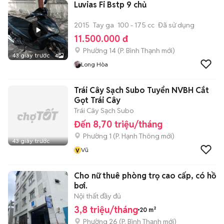
Luvias Fi Bstp 9 chủ
2015
Tay ga
100 - 175 cc
Đã sử dụng
11.500.000 đ
Phường 14
(
P. Bình Thạnh
mới)
43 giây trước
4
Long Hòa
Trái Cây Sạch Subo Tuyển NVBH Cắt
Gọt Trái Cây
Trái Cây Sạch Subo
Đến 8,70 triệu/tháng
Phường 1
(
P. Hạnh Thông
mới)
43 giây trước
v
Vũ
Cho nữ thuê phòng trọ cao cấp, có hồ
bơi.
Nội thất đầy đủ
3,8 triệu/tháng
20 m²
Phường 26
(
P. Bình Thạnh
mới)