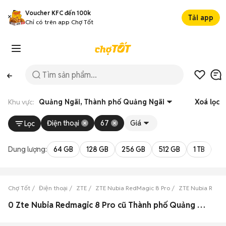
Voucher KFC đến 100k
Tải app
Chỉ có trên app Chợ Tốt
Khu vực:
Quảng Ngãi, Thành phố Quảng Ngãi
Xoá lọc
Điện thoại
67
Giá
Lọc
Dung lượng:
64 GB
128 GB
256 GB
512 GB
1 TB
2 
Chợ Tốt
Điện thoại
ZTE
ZTE Nubia RedMagic 8 Pro
ZTE Nubia RedMa
0 Zte Nubia Redmagic 8 Pro cũ Thành phố Quảng Ngãi, Quảng Ngãi đẹp