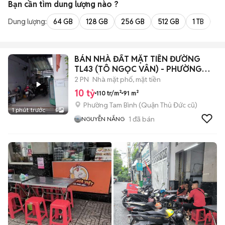
Bạn cần tìm
dung lượng
nào ?
Dung lượng:
64 GB
128 GB
256 GB
512 GB
1 TB
2 
BÁN NHÀ ĐẤT MẶT TIỀN ĐƯỜNG
TL43 (TÔ NGỌC VÂN) - PHƯỜNG
TAM BÌNH-TPHCM
2 PN
Nhà mặt phố, mặt tiền
10 tỷ
110 tr/m²
91 m²
Phường Tam Bình (Quận Thủ Đức cũ)
1 phút trước
5
1
đã bán
NGUYỄN NẮNG