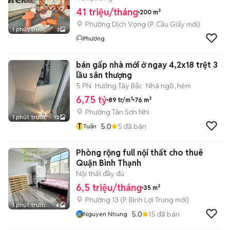
41 triệu/tháng
200 m²
Phường Dịch Vọng
(
P. Cầu Giấy
mới)
1 phút trước
3
Phương
bán gấp nhà mới ở ngay 4,2x18 trệt 3
lầu sân thượng
5 PN
Hướng Tây Bắc
Nhà ngõ, hẻm
6,75 tỷ
89 tr/m²
76 m²
Phường Tân Sơn Nhì
1 phút trước
12
T
5.0
5
đã bán
Tuấn
Phòng rộng full nội thất cho thuê
Quận Bình Thạnh
Nội thất đầy đủ
6,5 triệu/tháng
35 m²
Phường 13
(
P. Bình Lợi Trung
mới)
1 phút trước
6
5.0
15
đã bán
Nguyen Nhung