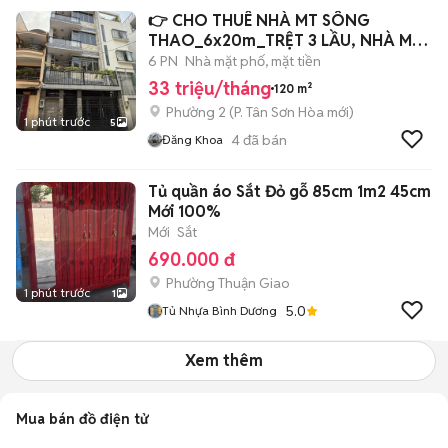
👉 CHO THUÊ NHÀ MT SÔNG
THAO_6x20m_TRỆT 3 LẦU, NHÀ MỚI
ĐẸP.
6 PN
Nhà mặt phố, mặt tiền
33 triệu/tháng
120 m²
Phường 2
(
P. Tân Sơn Hòa
mới)
1 phút trước
5
4
đã bán
Đăng Khoa
Tủ quần áo Sắt Đỏ gỗ 85cm 1m2 45cm
Mới 100%
Mới
Sắt
690.000 đ
Phường Thuận Giao
1 phút trước
1
5.0
Tủ Nhựa Bình Dương
Xem thêm
Mua bán đồ điện tử