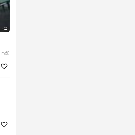
1
n
mới)