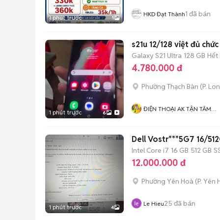
1
đã bán
HKD Đạt Thành
1 phút trước
1
s21u 12/128 việt đủ chứ
Galaxy S21 Ultra
128 GB
Hết
4.780.000 đ
Phường Thạch Bàn
(
P. Lo
ĐIỆN THOẠI AK TẬN TÂM
1 phút trước
6
TRÁCH NHIỆM
Dell Vostr***5G7 16/51
Intel Core i7
16 GB
512 GB
S
12.000.000 đ
Phường Yên Hoà
(
P. Yên
25
đã bán
Le Hieu
1 phút trước
4