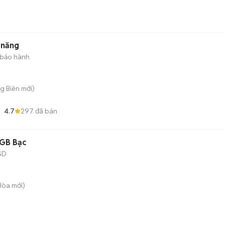
c năng
 bảo hành
ng Biên
mới)
4.7
297
đã bán
2GB Bạc
SD
 Hòa
mới)