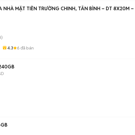
 NHÀ MẶT TIỀN TRƯỜNG CHINH, TÂN BÌNH – DT 8X20M –
i)
4.3
6
đã bán
B/240GB
SD
6GB