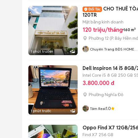
CHO THUÊ TÒA
120TR
Mặt bằng kinh doanh
120 triệu/tháng
160 m²
Phường 12
(
P. Bảy Hiền
mớ
Chuyên Trang BĐS HOME
1 phút trước
4
CITY
Dell Inspiron 14 i5 8G
Intel Core i5
8 GB
250 GB
S
3.800.000 đ
Phường Nghĩa Đô
1.0
Tâm Real
1 phút trước
1
Oppo Find X7 12GB/25
Find X7
256 GB