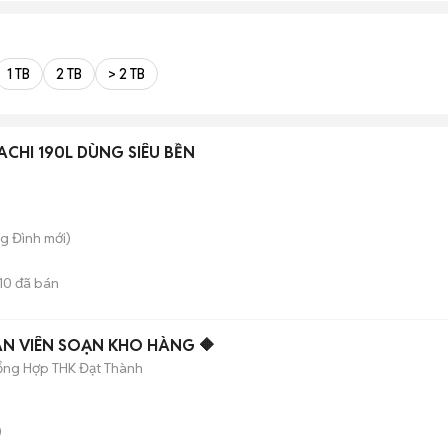
1 TB
2 TB
> 2 TB
ACHI 190L DÙNG SIÊU BỀN
ng Đình
mới)
10
đã bán
🔶 TUYỂN NAM-NỮ NHÂN VIÊN SOẠN KHO HÀNG 🔶
ổng Hợp THK Đạt Thành
)