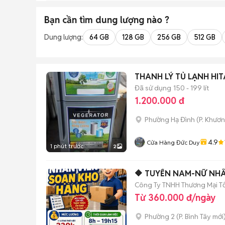
Bạn cần tìm
dung lượng
nào ?
Dung lượng:
64 GB
128 GB
256 GB
512 GB
THANH LÝ TỦ LẠNH HIT
Đã sử dụng
150 - 199 lít
1.200.000 đ
Phường Hạ Đình
(
P. Khươ
4.9
Cửa Hàng Đức Duy
1 phút trước
2
Công Ty TNHH Thương Mại T
Từ 360.000 đ/ngày
Phường 2
(
P. Bình Tây
mới