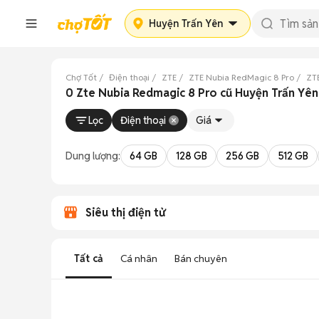
Huyện Trấn Yên
Chợ Tốt
Điện thoại
ZTE
ZTE Nubia RedMagic 8 Pro
ZT
0 Zte Nubia Redmagic 8 Pro cũ Huyện Trấn Yên
Lọc
Điện thoại
Giá
Dung lượng:
64 GB
128 GB
256 GB
512 GB
Siêu thị điện tử
Tất cả
Cá nhân
Bán chuyên