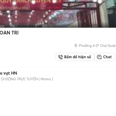
TOÀN TRÍ
Phường 4
(
P. Chợ Quá
Bấm để hiện số
Chat
hu vực HN
 DI ĐỘNG TRỰC TUYẾN ( Momo )