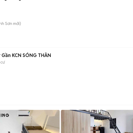
ành Sơn
mới)
tr Gần KCN SÓNG THẦN
 cư