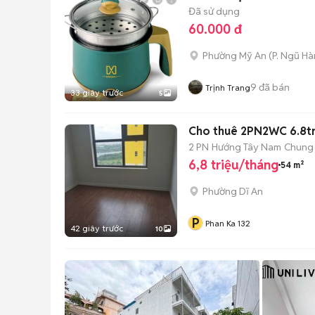
Đã sử dụng
60.000 đ
Phường Mỹ An
(
P. Ngũ H
9
đã bán
Trịnh Trang
33 giây trước
5
Cho thuê 2PN2WC 6.8
2 PN
Hướng Tây Nam
Chung
6,8 triệu/tháng
54 m²
Phường Dĩ An
P
Phan Ka 132
42 giây trước
10