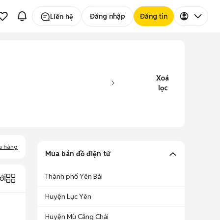
Đăng nhập
Đăng tin
Liên hệ
Xoá
lọc
a hàng
Mua bán đồ điện tử
Thành phố Yên Bái
ới
Huyện Lục Yên
Huyện Mù Căng Chải