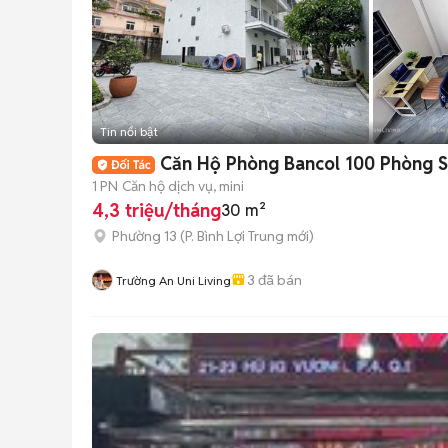
Tin nổi bật
Căn Hộ Phòng Bancol 100 Phòng 
1 PN
Căn hộ dịch vụ, mini
4,3 triệu/tháng
30 m²
Phường 13
(
P. Bình Lợi Trung
mới)
3
đã bán
Trường An Uni Living