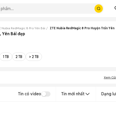
E Nubia RedMagic 8 Pro Yên Bái
ZTE Nubia RedMagic 8 Pro Huyện Trấn Yên
, Yên Bái đẹp
1 TB
2 TB
> 2 TB
Xem Cử
Tin có video
Tin mới nhất
Dạng lư