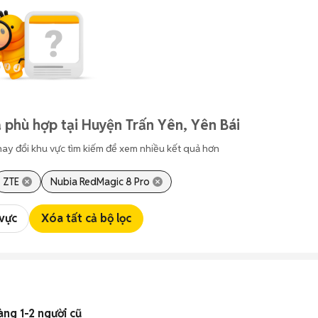
 phù hợp tại Huyện Trấn Yên, Yên Bái
hay đổi khu vực tìm kiếm để xem nhiều kết quả hơn
ZTE
Nubia RedMagic 8 Pro
 vực
Xóa tất cả bộ lọc
àng 1-2 người cũ