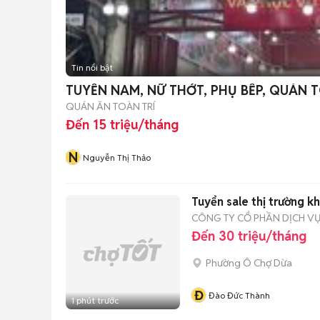
Tin nổi bật
TUYỂN NAM, NỮ THỚT, PHỤ BẾP, QUÁN 
QUÁN ĂN TOÀN TRÍ
Đến 15 triệu/tháng
N
Nguyễn Thị Thảo
Tuyển sale thị trường k
CÔNG TY CỔ PHẦN DỊCH VỤ
Đến 30 triệu/tháng
Phường Ô Chợ Dừa
Đ
Đào Đức Thành
1 phút trước