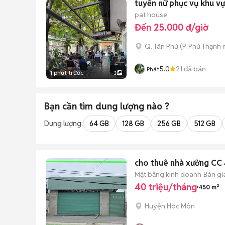
tuyển nữ phục vụ khu vự
pat house
Đến 25.000 đ/giờ
Q. Tân Phú
(
P. Phú Thạnh
m
5.0
21
đã bán
Phát
1 phút trước
3
Bạn cần tìm
dung lượng
nào ?
Dung lượng:
64 GB
128 GB
256 GB
512 GB
cho thuê nhà xưởng CC
Mặt bằng kinh doanh
Bàn gi
40 triệu/tháng
450 m²
Huyện Hóc Môn