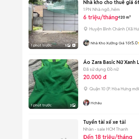
Nhà kho cho thuê giá 6t
1 PN
Nhà ngõ, hẻm
6 triệu/tháng
120 m²
Huyện Bình Chánh
(
Xã H
5.0
Nhà Kho Xưởng Giá Tốt
1 phút trước
5
Áo Zara Basic Nữ Xanh L
Đã sử dụng
Đồ nữ
20.000 đ
Quận 10
(
P. Hòa Hưng
mới
Hchâu
1 phút trước
2
Tuyển tài xế xe tải
Nhàn - sale HCM Thanh
Đến 18 triệu/tháng