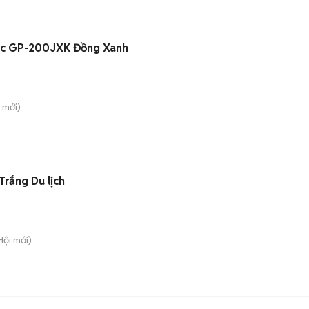
ic GP-200JXK Đồng Xanh
mới)
rắng Du lịch
Hội
mới)