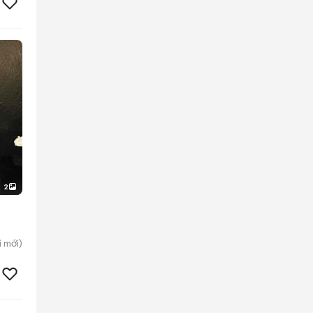
2
i
mới)