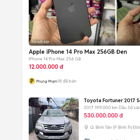
Tin nổi bật
Apple iPhone 14 Pro Max 256GB Đen
iPhone 14 Pro Max
256 GB
12.000.000 đ
P
18
đã bán
Phụng Phạm
Toyota Fortuner 2017 S
2017
199.000 km
Dầu
Số sà
530.000.000 đ
Q. Bình Tân
(
P. Bình Trị Đ