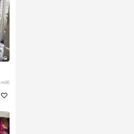
3
n
mới)