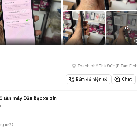
+
2
6
Thành phố Thủ Đức
(
P. Tam Bìn
Bấm để hiện số
Chat
ố sàn máy Dầu Bạc xe zin
n
ông
mới)