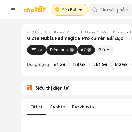
Yên Bái
Chợ Tốt
Điện thoại
ZTE
ZTE Nubia RedMagic 8 Pro
ZT
0 Zte Nubia Redmagic 8 Pro cũ Yên Bái đẹp
Lọc
Điện thoại
67
Giá
Dung lượng:
64 GB
128 GB
256 GB
512 GB
Siêu thị điện tử
Tất cả
Cá nhân
Bán chuyên