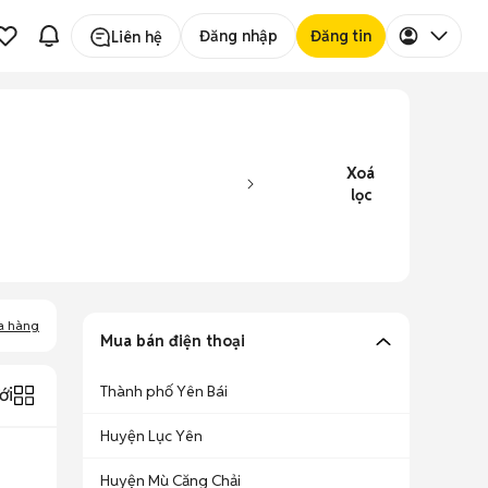
Đăng nhập
Đăng tin
Liên hệ
Xoá
lọc
a hàng
Mua bán điện thoại
Thành phố Yên Bái
ới
Huyện Lục Yên
Huyện Mù Căng Chải