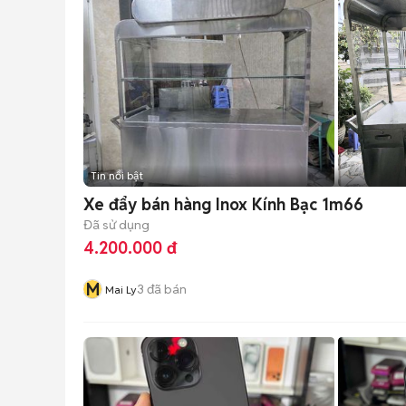
Tin nổi bật
Xe đẩy bán hàng Inox Kính Bạc 1m66
Đã sử dụng
4.200.000 đ
M
3
đã bán
Mai Ly