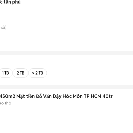
c tân phú
ới)
1 TB
2 TB
> 2 TB
 450m2 Mặt tiền Đỗ Văn Dậy Hóc Môn TP HCM 40tr
ao thô