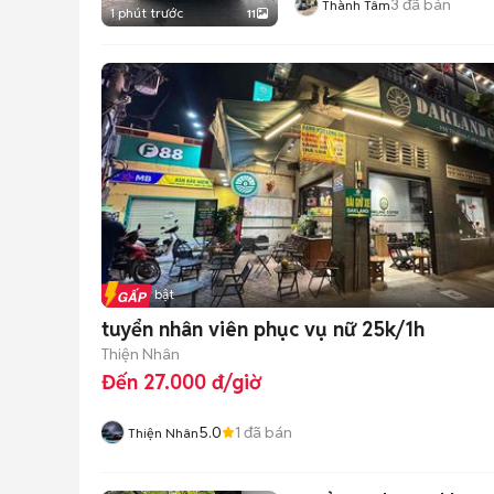
3
đã bán
Thành Tâm
1 phút trước
11
Tin nổi bật
tuyển nhân viên phục vụ nữ 25k/1h
Thiện Nhân
Đến 27.000 đ/giờ
5.0
1
đã bán
Thiện Nhân