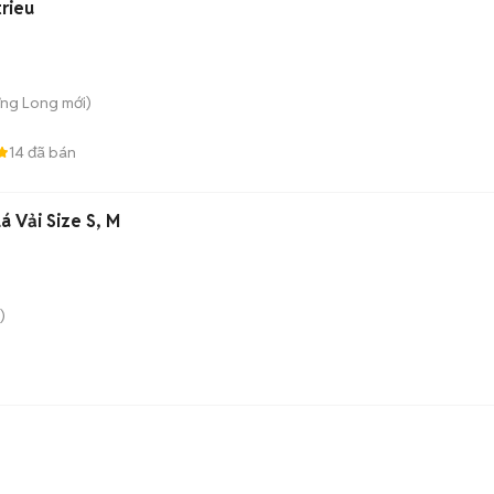
rieu
ưng Long
mới)
14
đã bán
á Vải Size S, M
)