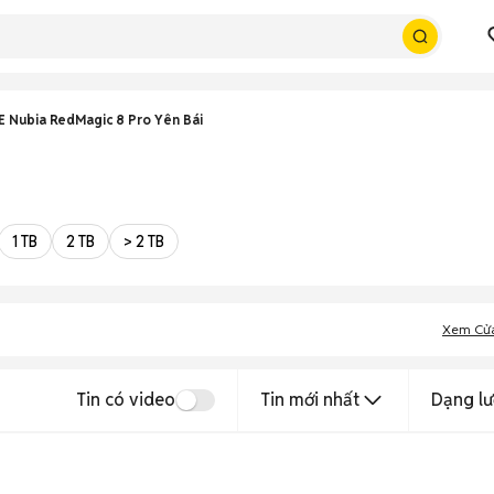
E Nubia RedMagic 8 Pro Yên Bái
1 TB
2 TB
> 2 TB
Xem Cử
Tin có video
Tin mới nhất
Dạng lư