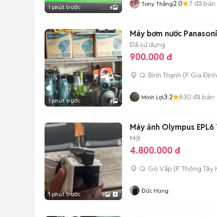
2.0
7
đã bán
Tony Thắng
1 phút trước
4
Máy bơm nước Panason
Đã sử dụng
900.000 đ
Q. Bình Thạnh
(
P. Gia Định
3.2
830
đã bán
Minh Lợi
1 phút trước
1
Máy ảnh Olympus EPL6 T
Mới
4.800.000 đ
Q. Gò Vấp
(
P. Thông Tây 
Đức Hùng
1 phút trước
3