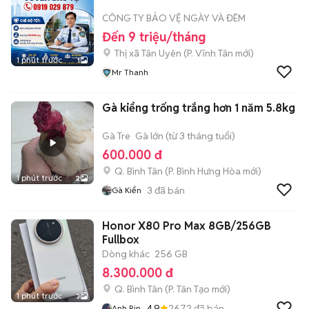
CÔNG TY BẢO VỆ NGÀY VÀ ĐÊM
Đến 9 triệu/tháng
Thị xã Tân Uyên
(
P. Vĩnh Tân
mới)
1 phút trước
1
Mr Thanh
Gà kiểng trống trắng hơn 1 năm 5.8kg
Gà Tre
Gà lớn (từ 3 tháng tuổi)
600.000 đ
Q. Bình Tân
(
P. Bình Hưng Hòa
mới)
1 phút trước
2
3
đã bán
Gà Kiển
Honor X80 Pro Max 8GB/256GB
Fullbox
Dòng khác
256 GB
8.300.000 đ
Q. Bình Tân
(
P. Tân Tạo
mới)
1 phút trước
3
4.9
2672
đã bán
Anh Rin