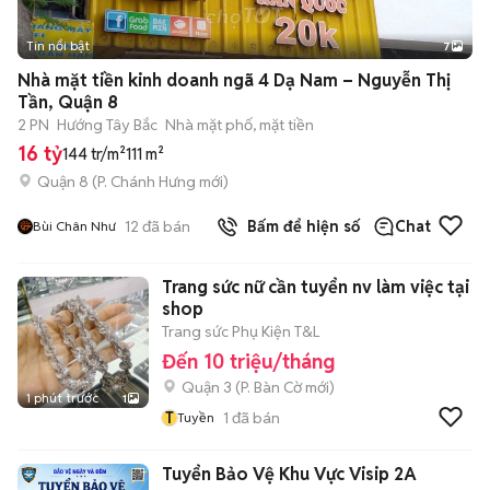
Tin nổi bật
7
+
2
Nhà mặt tiền kinh doanh ngã 4 Dạ Nam – Nguyễn Thị
Tần, Quận 8
2 PN
Hướng Tây Bắc
Nhà mặt phố, mặt tiền
16 tỷ
144 tr/m²
111 m²
Quận 8
(
P. Chánh Hưng
mới)
12
đã bán
Bấm để hiện số
Chat
Bùi Chân Như
Trang sức nữ cần tuyển nv làm việc tại
shop
Trang sức Phụ Kiện T&L
Đến 10 triệu/tháng
Quận 3
(
P. Bàn Cờ
mới)
1 phút trước
1
T
1
đã bán
Tuyền
Tuyển Bảo Vệ Khu Vực Visip 2A