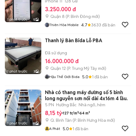
iPhone 11
128 GB
3.250.000 đ
Quận 8
(
P. Bình Đông
mới)
1 phút trước
5
4.7
3633
đã bán
Thiên Hòa Mobile
Thanh lý Bàn Bida Lỗ PBA
Đã sử dụng
16.000.000 đ
Quận 12
(
P. Trung Mỹ Tây
mới)
1 phút trước
3
5.0
1
đã bán
Hậu Thế Giới Bida
Nhà có thang máy đường số 5 bình
long nguyễn sơn nối dài 4x16m 4 lầu.
5 PN
Hướng Bắc
Nhà ngõ, hẻm
8,15 tỷ
127 tr/m²
64 m²
Q. Bình Tân
(
P. Bình Hưng Hòa
mới)
1 phút trước
11
A
5.0
1
đã bán
A Phát