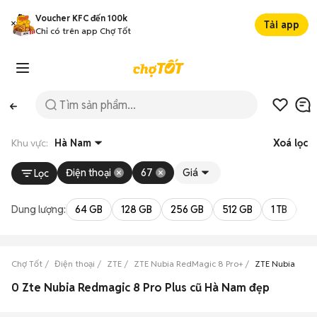
Voucher KFC đến 100k
Tải app
Chỉ có trên app Chợ Tốt
Khu vực:
Hà Nam
Xoá lọc
Điện thoại
67
Giá
Lọc
Dung lượng:
64 GB
128 GB
256 GB
512 GB
1 TB
2 
Chợ Tốt
Điện thoại
ZTE
ZTE Nubia RedMagic 8 Pro+
ZTE Nubia Red
0 Zte Nubia Redmagic 8 Pro Plus cũ Hà Nam đẹp