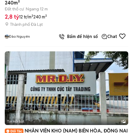
240m²
Đất thổ cư
Ngang 12 m
2,8 tỷ
12 tr/m²
240 m²
Thành phố Đà Lạt
Bấm để hiện số
Chat
Đào Nguyên
Tin nổi bật
1
NHÂN VIÊN KHO (NAM) BIÊN HÒA, ĐỒNG NAI