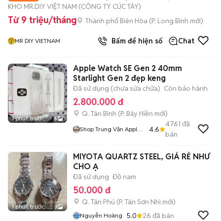
KHO MR.DIY VIỆT NAM (CÔNG TY CÚC TÂY)
Từ 9 triệu/tháng
Thành phố Biên Hòa
(
P. Long Bình
mới)
Bấm để hiện số
Chat
MR DIY VIETNAM
Apple Watch SE Gen 2 40mm
Starlight Gen 2 đẹp keng
Đã sử dụng (chưa sửa chữa)
Còn bảo hành
2.800.000 đ
Q. Tân Bình
(
P. Bảy Hiền
mới)
1 phút trước
5
4761
đã
4.6
Shop Trung Văn Apple
bán
Watch
MIYOTA QUARTZ STEEL, GIÁ RẺ NHƯ
CHO Ạ
Đã sử dụng
Đồ nam
50.000 đ
Q. Tân Phú
(
P. Tân Sơn Nhì
mới)
1 phút trước
3
5.0
26
đã bán
Nguyễn Hoàng