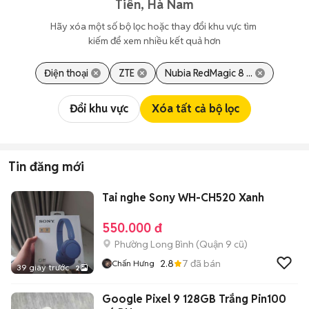
Tiên, Hà Nam
Hãy xóa một số bộ lọc hoặc thay đổi khu vực tìm 
kiếm để xem nhiều kết quả hơn
Điện thoại
ZTE
Nubia RedMagic 8 ...
Đổi khu vực
Xóa tất cả bộ lọc
Tin đăng mới
Tai nghe Sony WH-CH520 Xanh
550.000 đ
Phường Long Bình (Quận 9 cũ)
2.8
7
đã bán
Chấn Hưng
39 giây trước
2
Google Pixel 9 128GB Trắng Pin100