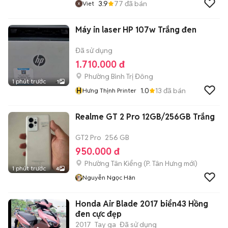
3.9
77
đã bán
Viet
Máy in laser HP 107w Trắng đen
Đã sử dụng
1.710.000 đ
Phường Bình Trị Đông
1 phút trước
1
H
1.0
13
đã bán
Hưng Thịnh Printer
Realme GT 2 Pro 12GB/256GB Trắng
GT2 Pro
256 GB
950.000 đ
Phường Tân Kiểng
(
P. Tân Hưng
mới)
1 phút trước
4
Nguyễn Ngọc Hân
Honda Air Blade 2017 biển43 Hồng
đen cực đẹp
2017
Tay ga
Đã sử dụng