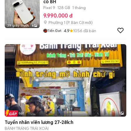
có BH
Pixel 9
128 GB
1 tháng
9.990.000 đ
Phường 1
(
P. Bàn Cờ
mới)
39 giây trước
6
4.9
1056
đã bán
Tiến Đat
Tin nổi bật
1
Tuyển nhân viên lương 27-28k:h
BÁNH TRÁNG TRÁI XOÀI