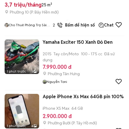
3,7 triệu/tháng
25 m²
Phường 10
(
P. Bảy Hiền
mới)
2
đã
2.0
Bấm để hiện số
Chat
Cho Thuê Phòng Trọ Sài
bán
Gòn
Yamaha Exciter 150 Xanh Đỏ Đen
2015
Tay côn/Moto
100 - 175 cc
Đã sử
dụng
7.990.000 đ
1 phút trước
3
Phường Tân Hưng
Nguyễn Toni
Apple iPhone Xs Max 64GB pin 100%
iPhone XS Max
64 GB
2.900.000 đ
Phường Bưởi
(
P. Tây Hồ
mới)
1 phút trước
6