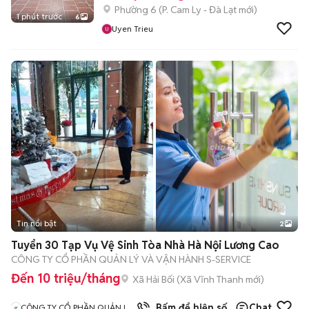
Phường 6
(
P. Cam Ly - Đà Lạt
mới)
1 phút trước
6
Uyen Trieu
Tin nổi bật
2
Tuyển 30 Tạp Vụ Vệ Sinh Tòa Nhà Hà Nội Lương Cao
CÔNG TY CỔ PHẦN QUẢN LÝ VÀ VẬN HÀNH S-SERVICE
Đến 10 triệu/tháng
Xã Hải Bối
(
Xã Vĩnh Thanh
mới)
Bấm để hiện số
Chat
CÔNG TY CỔ PHẦN QUẢN LÝ