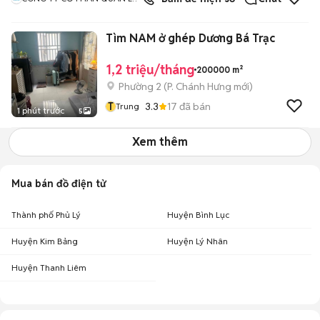
VÀ VẬN HÀNH S SERVICE
Tìm NAM ở ghép Dương Bá Trạc
1,2 triệu/tháng
200000 m²
Phường 2
(
P. Chánh Hưng
mới)
T
3.3
17
đã bán
Trung
1 phút trước
5
Xem thêm
Mua bán đồ điện tử
Thành phố Phủ Lý
Huyện Bình Lục
Huyện Kim Bảng
Huyện Lý Nhân
Huyện Thanh Liêm