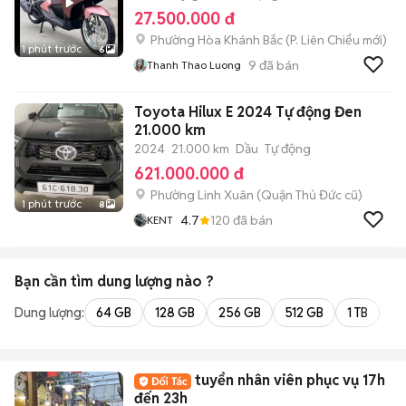
27.500.000 đ
Phường Hòa Khánh Bắc
(
P. Liên Chiểu
mới)
1 phút trước
6
9
đã bán
Thanh Thao Luong
Toyota Hilux E 2024 Tự động Đen
21.000 km
2024
21.000 km
Dầu
Tự động
621.000.000 đ
Phường Linh Xuân (Quận Thủ Đức cũ)
1 phút trước
8
4.7
120
đã bán
KENT
Bạn cần tìm
dung lượng
nào ?
Dung lượng:
64 GB
128 GB
256 GB
512 GB
1 TB
2 
tuyển nhân viên phục vụ 17h
đến 23h