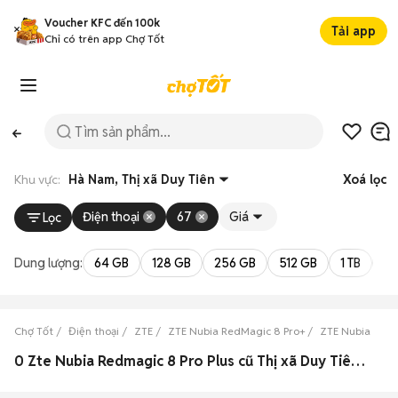
Voucher KFC đến 100k
Tải app
Chỉ có trên app Chợ Tốt
Khu vực:
Hà Nam, Thị xã Duy Tiên
Xoá lọc
Điện thoại
67
Giá
Lọc
Dung lượng:
64 GB
128 GB
256 GB
512 GB
1 TB
2 
Chợ Tốt
Điện thoại
ZTE
ZTE Nubia RedMagic 8 Pro+
ZTE Nubia Red
0 Zte Nubia Redmagic 8 Pro Plus cũ Thị xã Duy Tiên, Hà Nam đẹp