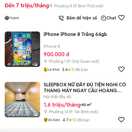
Đến 7 triệu/tháng
Phường 8
(
P. Bình Thới
mới)
Bấm để hiện số
Chat
Thành
iPhone iPhone 8 Trắng 64gb
iPhone 8
900.000 đ
Phường 1
(
P. Chợ Quán
mới)
40 giây trước
5
L
3.4
11
đã bán
Lê Khôi
SLEEPBOX NỮ ĐẦY ĐỦ TIỆN NGHI CÓ
THANG MÁY NGAY CẦU HOÀNG
HOA THÁM
Nội thất đầy đủ
1,6 triệu/tháng
40 m²
Phường 13
(
P. Tân Bình
mới)
44 giây trước
3
V
4.7
13
đã bán
Vũ Kiên