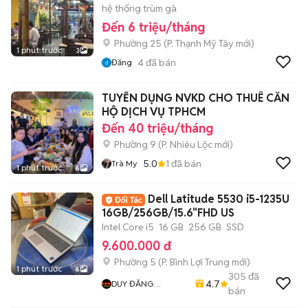
hệ thống trùm gà
Đến 6 triệu/tháng
Phường 25
(
P. Thạnh Mỹ Tây
mới)
1 phút trước
3
4
đã bán
Đăng
TUYỂN DỤNG NVKD CHO THUÊ CĂN
HỘ DỊCH VỤ TPHCM
Đến 40 triệu/tháng
Phường 9
(
P. Nhiêu Lộc
mới)
5.0
1
đã bán
Trà My
1 phút trước
6
Dell Latitude 5530 i5-1235U
16GB/256GB/15.6"FHD US
Intel Core i5
16 GB
256 GB
SSD
9.600.000 đ
Phường 5
(
P. Bình Lợi Trung
mới)
1 phút trước
6
305
đã
4.7
DUY ĐĂNG
bán
COMPUTER