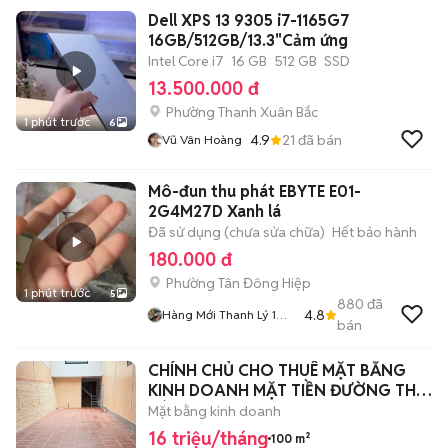
Dell XPS 13 9305 i7-1165G7
16GB/512GB/13.3"Cảm ứng
Intel Core i7
16 GB
512 GB
SSD
13.500.000 đ
Phường Thanh Xuân Bắc
1 phút trước
6
4.9
21
đã bán
Vũ Vân Hoàng
Mô-đun thu phát EBYTE E01-
2G4M27D Xanh lá
Đã sử dụng (chưa sửa chữa)
Hết bảo hành
180.000 đ
Phường Tân Đông Hiệp
1 phút trước
5
880
đã
4.8
Hàng Mới Thanh Lý 1
bán
Nữa Giá
CHÍNH CHỦ CHO THUÊ MẶT BẰNG
KINH DOANH MẶT TIỀN ĐƯỜNG THI
SÁCH
Mặt bằng kinh doanh
16 triệu/tháng
100 m²