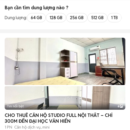
Bạn cần tìm
dung lượng
nào ?
Dung lượng:
64 GB
128 GB
256 GB
512 GB
1 TB
2 
Tin nổi bật
8
+
2
CHO THUÊ CĂN HỘ STUDIO FULL NỘI THẤT – CHỈ
300M ĐẾN ĐẠI HỌC VĂN HIẾN
1 PN
Căn hộ dịch vụ, mini