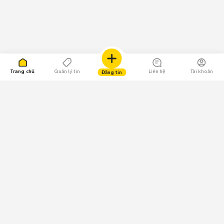
Trang chủ
Quản lý tin
Liên hệ
Tài khoản
Đăng tin
109.000 Bình chọn
Tải ứng dụng Chợ Tốt
Về Chợ Tốt
Quy chế sàn
Chính sách bảo mật
Giải quyết tranh chấp
CÔNG TY TNHH CHỢ TỐT - Người đại diện theo pháp luật: