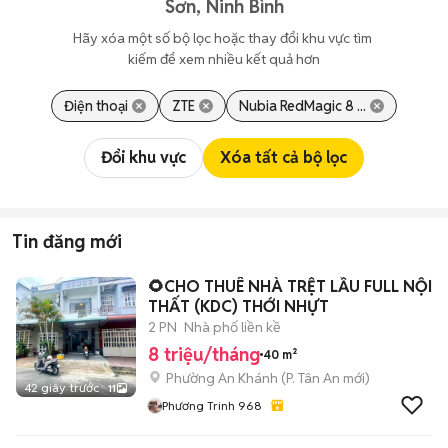
Sơn, Ninh Bình
Hãy xóa một số bộ lọc hoặc thay đổi khu vực tìm 
kiếm để xem nhiều kết quả hơn
Điện thoại
ZTE
Nubia RedMagic 8 ...
Đổi khu vực
Xóa tất cả bộ lọc
Tin đăng mới
🌻CHO THUÊ NHÀ TRỆT LẦU FULL NỘI
THẤT (KDC) THỚI NHỰT
2 PN
Nhà phố liền kề
8 triệu/tháng
40 m²
Phường An Khánh
(
P. Tân An
mới)
42 giây trước
11
Phương Trinh 968