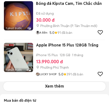
Bóng đá Kipsta Cam, Tím Chắc chắn
Đã sử dụng
30.000 đ
Phường Bình Thuận
(
P. Tân Thuận
mới)
1 phút trước
1
5.0
91
đã bán
A Bền
Apple iPhone 15 Plus 128GB Trắng
iPhone 15 Plus
128 GB
1 tháng
13.990.000 đ
Phường Phú Thạnh
1 phút trước
6
5.0
391
đã bán
LUCKY SHOP
Xem thêm
Mua bán đồ điện tử