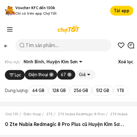
Voucher KFC đến 100k
Tải app
Chỉ có trên app Chợ Tốt
Khu vực:
Ninh Bình, Huyện Kim Sơn
Xoá lọc
Điện thoại
67
Giá
Lọc
Dung lượng:
64 GB
128 GB
256 GB
512 GB
1 TB
2 
Chợ Tốt
Điện thoại
ZTE
ZTE Nubia RedMagic 8 Pro+
ZTE Nubia RedM
0 Zte Nubia Redmagic 8 Pro Plus cũ Huyện Kim Sơn, Ninh Bình đẹp