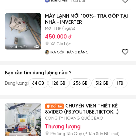
1
đã bán
Hoàng Anh
MÁY LẠNH MỚI 100%- TRẢ GÓP TẠI
NHÀ - INVERTER
Mới
1 HP (ngựa)
450.000 đ
Xã Gia Lộc
1 phút trước
1
TRẢ GÓP TRẢNG BÀNG
Bạn cần tìm
dung lượng
nào ?
Dung lượng:
64 GB
128 GB
256 GB
512 GB
1 TB
2 
CHUYÊN VIÊN THIẾT KẾ
&VIDEO (FB,YOUTUBE,TIKTOK...)
CÔNG TY HOÀNG QUỐC BẢO
Thương lượng
Phường Tân Quý
(
P. Tân Sơn Nhì
mới)