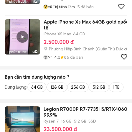
1 phút trước
1
V
5
đã bán
Vũ Thị Minh Tâm
Apple iPhone Xs Max 64GB gold quốc
tế
iPhone XS Max
64 GB
2.500.000 đ
Phường Hiệp Bình Chánh (Quận Thủ Đức cũ)
1 phút trước
5
4.0
86
đã bán
Nt
Bạn cần tìm
dung lượng
nào ?
Dung lượng:
64 GB
128 GB
256 GB
512 GB
1 TB
2 
Legion R7000P R7-7735HS/RTX4060 
99.9%
Ryzen 7
16 GB
512 GB
SSD
23.500.000 đ