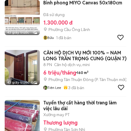
Bình phong MIYO Canvas 50x180cm
Đã sử dụng
1.300.000 đ
Phường Cầu Ông Lãnh
43 giây trước
1
B
1
đã bán
Bửu
CĂN HỘ DỊCH VỤ MỚI 100% – NAM
LONG TRẦN TRỌNG CUNG (QUẬN 7)
8 PN
Căn hộ dịch vụ, mini
6 triệu/tháng
160 m²
Phường Tân Thuận Đông
(
P. Tân Thuận
mới)
43 giây trước
12
3
đã bán
Tiên Lee
Tuyển thợ cắt hàng thời trang làm
việc lâu dài
Xưởng may PT
Thương lượng
Phường Tân Sơn Nhì