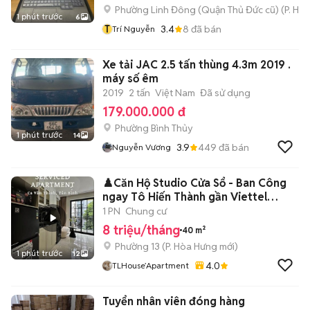
Phường Linh Đông (Quận Thủ Đức cũ)
(
P. Hiệ
1 phút trước
6
T
3.4
8
đã bán
Trí Nguyễn
Xe tải JAC 2.5 tấn thùng 4.3m 2019 .
máy số êm
2019
2 tấn
Việt Nam
Đã sử dụng
179.000.000 đ
Phường Bình Thủy
1 phút trước
14
3.9
449
đã bán
Nguyễn Vương
♟️Căn Hộ Studio Cửa Sổ - Ban Công
ngay Tô Hiến Thành gần Viettel
Tower
1 PN
Chung cư
8 triệu/tháng
40 m²
Phường 13
(
P. Hòa Hưng
mới)
1 phút trước
12
4.0
TLHouse’Apartment
Tuyển nhân viên đóng hàng