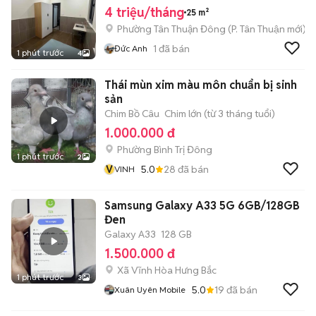
4 triệu/tháng
25 m²
Phường Tân Thuận Đông
(
P. Tân Thuận
mới)
1
đã bán
Đức Anh
1 phút trước
4
Thái mùn xim màu môn chuẩn bị sinh
sản
Chim Bồ Câu
Chim lớn (từ 3 tháng tuổi)
1.000.000 đ
Phường Bình Trị Đông
1 phút trước
2
V
5.0
28
đã bán
VINH
Samsung Galaxy A33 5G 6GB/128GB
Đen
Galaxy A33
128 GB
1.500.000 đ
Xã Vĩnh Hòa Hưng Bắc
1 phút trước
3
5.0
19
đã bán
Xuân Uyên Mobile