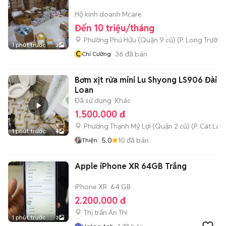
Hộ kinh doanh Mcare
Đến 10 triệu/tháng
Phường Phú Hữu (Quận 9 cũ)
(
P. Long Trường
1 phút trước
3
C
36
đã bán
Chí Cường
Bơm xịt rửa mini Lu Shyong LS906 Đài
Loan
Đã sử dụng
Khác
1.500.000 đ
Phường Thạnh Mỹ Lợi (Quận 2 cũ)
(
P. Cát Lái
m
1 phút trước
4
5.0
10
đã bán
Thiện
Apple iPhone XR 64GB Trắng
iPhone XR
64 GB
2.200.000 đ
Thị trấn Ân Thi
1 phút trước
3