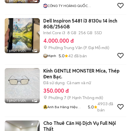
1 phút trước
1
CÔNG TY HOÀNG QUỐC
BẢO
Dell Inspiron 5481 i3 8130u 14 inch
8GB/256GB
Intel Core i3
8 GB
256 GB
SSD
4.000.000 đ
Phường Trung Văn
(
P. Đại Mỗ
mới)
1 phút trước
5
5.0
42
đã bán
Mạnh
Kính GENTLE MONSTER Mica, Thép
Đen Bạc.
Đã sử dụng
Cả nam và nữ
350.000 đ
Phường 7
(
P. Hạnh Thông
mới)
1 phút trước
6
4903
đã
A
5.0
Anh Ba Hàng Hiệu
bán
Tuyển Online 2
Cho Thuê Căn Hộ Dịch Vụ Full Nội
Thất