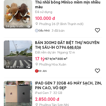
Thú nhồi bông Miniso mềm mịn nhiều
màu
Đã sử dụng
100.000 đ
Phường 26
(
P. Bình Thạnh
mới)
34 giây trước
1
3
đã bán
Gấu Nhỏ
BÁN 300M2 ĐẤT BIỆT THỰ NGUYỄN
THỊ SÁU-lH O796.6̲4̲6̲.6͙3͙6
Đất nền dự án
Ngang 12 m
17 tỷ
57 tr/m²
300 m²
Phường Hòa Xuân
36 giây trước
3
Mr AN
IPAD GEN 7 32GB 4G MÁY SẠCH, ZIN,
PIN CAO, VỎ ĐẸP
iPad Gen 7
32 GB
2.850.000 đ
Phường Tân Sơn Nhì