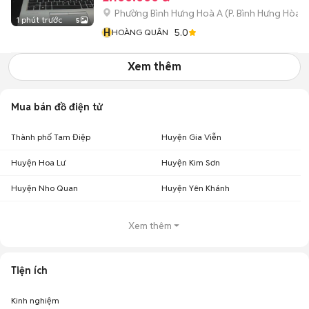
Phường Bình Hưng Hoà A
(
P. Bình Hưng Hòa
m
1 phút trước
5
H
5.0
HOÀNG QUÂN
Xem thêm
Mua bán đồ điện tử
Thành phố Tam Điệp
Huyện Gia Viễn
Huyện Hoa Lư
Huyện Kim Sơn
Huyện Nho Quan
Huyện Yên Khánh
Xem thêm
Tiện ích
Kinh nghiệm