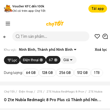
Voucher KFC đến 100k
Tải app
Chỉ có trên app Chợ Tốt
Khu vực:
Ninh Bình, Thành phố Ninh Bình
Xoá lọc
Điện thoại
67
Giá
Lọc
Dung lượng:
64 GB
128 GB
256 GB
512 GB
1 TB
2 
Chợ Tốt
Điện thoại
ZTE
ZTE Nubia RedMagic 8 Pro+
ZTE Nubia RedM
0 Zte Nubia Redmagic 8 Pro Plus cũ Thành phố Ninh Bình, Ninh Bình đẹp