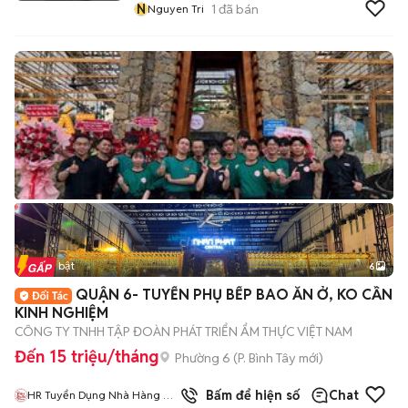
N
1
đã bán
Nguyen Tri
Tin nổi bật
6
+
2
QUẬN 6- TUYỂN PHỤ BẾP BAO ĂN Ở, KO CẦN
KINH NGHIỆM
CÔNG TY TNHH TẬP ĐOÀN PHÁT TRIỂN ẨM THỰC VIỆT NAM
Đến 15 triệu/tháng
Phường 6
(
P. Bình Tây
mới)
Bấm để hiện số
Chat
HR Tuyển Dụng Nhà Hàng Bò