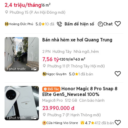
2,4 triệu/tháng
16 m²
Phường 15
(
P. An Hội Đông
mới)
H
5.0
10
đã bán
Bấm để hiện số
Chat
Hoàng Đức Phú
Bán nhà hẻm xe hơi Quang Trung
2 PN
Hướng Tây
Nhà ngõ, hẻm
7,56 tỷ
120 tr/m²
63 m²
Phường 11
(
P. Thông Tây Hội
mới)
1 phút trước
6
N
5.0
1
đã bán
Ngọc Quyên
Honor Magic 8 Pro Snap 8
Elite Gen5_Newseal 100%
Magic8 Pro
512 GB
Còn bảo hành
23.990.000 đ
Phường 7
(
P. Hạnh Thông
mới)
1 phút trước
6
4.7
412
đã bán
Cửa Hàng Vio Store