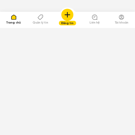
Trang chủ
Quản lý tin
Liên hệ
Tài khoản
Đăng tin
109.000 Bình chọn
Tải ứng dụng Chợ Tốt
Về Chợ Tốt
Quy chế sàn
Chính sách bảo mật
Giải quyết tranh chấp
CÔNG TY TNHH CHỢ TỐT - Người đại diện theo pháp luật:
Nguyễn Trọng Tấn; GPDKKD: 0312120782 do Sở KH & ĐT TP.HCM cấp ngày
11/01/2013;
GPMXH: 185/GP-BTTTT do Bộ Thông tin và Truyền thông
cấp ngày 09/07/2024 - Chịu trách nhiệm