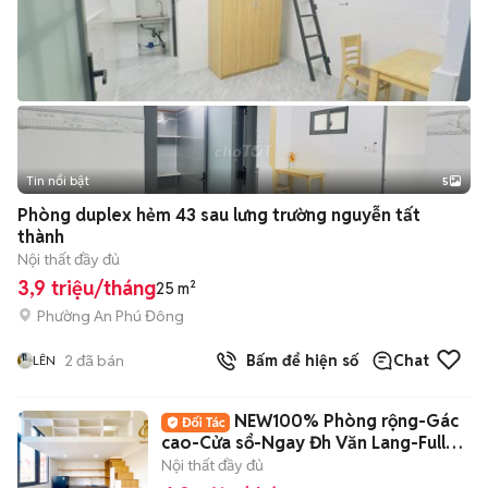
Tin nổi bật
5
Phòng duplex hẻm 43 sau lưng trường nguyễn tất
thành
Nội thất đầy đủ
3,9 triệu/tháng
25 m²
Phường An Phú Đông
2
đã bán
Bấm để hiện số
Chat
LÊN
NEW100% Phòng rộng-Gác
cao-Cửa sổ-Ngay Đh Văn Lang-Full
nội thất
Nội thất đầy đủ