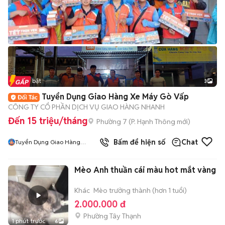
Tin nổi bật
3
Tuyển Dụng Giao Hàng Xe Máy Gò Vấp
CÔNG TY CỔ PHẦN DỊCH VỤ GIAO HÀNG NHANH
Đến 15 triệu/tháng
Phường 7
(
P. Hạnh Thông
mới)
Bấm để hiện số
Chat
Tuyển Dụng Giao Hàng
Nhanh MR Tín
Mèo Anh thuần cái màu hot mắt vàng
Khác
Mèo trưởng thành (hơn 1 tuổi)
2.000.000 đ
Phường Tây Thạnh
1 phút trước
6