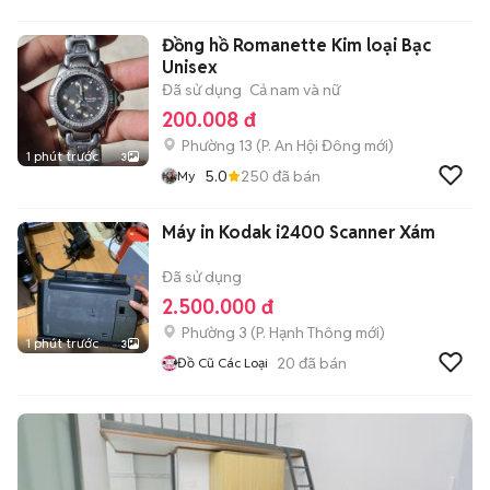
Tơ Nhân Phát
Đồng hồ Romanette Kim loại Bạc
Unisex
Đã sử dụng
Cả nam và nữ
200.008 đ
Phường 13
(
P. An Hội Đông
mới)
1 phút trước
3
5.0
250
đã bán
My
Máy in Kodak i2400 Scanner Xám
Đã sử dụng
2.500.000 đ
Phường 3
(
P. Hạnh Thông
mới)
1 phút trước
3
20
đã bán
Đồ Cũ Các Loại