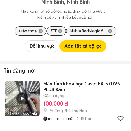
Ninh Bình, Ninh Bình
Hãy xóa một số bộ lọc hoặc thay đổi khu vực tìm 
kiếm để xem nhiều kết quả hơn
Điện thoại
ZTE
Nubia RedMagic 8 ...
Đổi khu vực
Xóa tất cả bộ lọc
Tin đăng mới
Máy tính khoa học Casio FX-570VN
PLUS Xám
Đã sử dụng
100.000 đ
Phường Phú Thọ Hòa
33 giây trước
4
2
đã bán
Trịnh Thiên Phúc