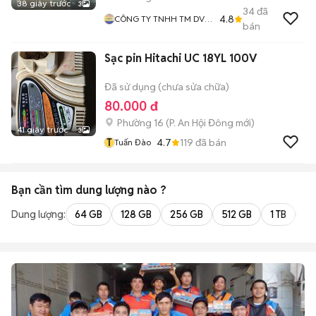
38 giây trước
3
34
đã
4.8
CÔNG TY TNHH TM DV
bán
ĐIỆN TỬ Và VI TÍNH MAI
PHƯƠNG
Sạc pin Hitachi UC 18YL 100V
Đã sử dụng (chưa sửa chữa)
80.000 đ
Phường 16
(
P. An Hội Đông
mới)
41 giây trước
3
T
4.7
119
đã bán
Tuấn Đào
Bạn cần tìm
dung lượng
nào ?
Dung lượng:
64 GB
128 GB
256 GB
512 GB
1 TB
2 