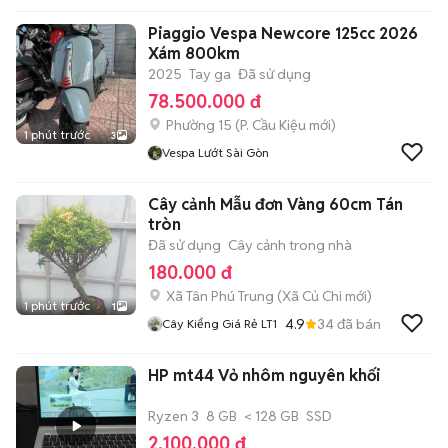
Piaggio Vespa Newcore 125cc 2026
Xám 800km
2025
Tay ga
Đã sử dụng
78.500.000 đ
Phường 15
(
P. Cầu Kiệu
mới)
1 phút trước
3
Vespa Lướt Sài Gòn
Cây cảnh Mẫu đơn Vàng 60cm Tán
tròn
Đã sử dụng
Cây cảnh trong nhà
180.000 đ
Xã Tân Phú Trung
(
Xã Củ Chi
mới)
1 phút trước
1
4.9
34
đã bán
Cây Kiểng Giá Rẻ LT1
HP mt44 Vỏ nhôm nguyên khối
Ryzen 3
8 GB
< 128 GB
SSD
2.100.000 đ