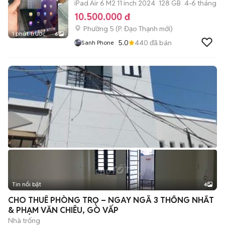
iPad Air 6 M2 11 inch 2024
128 GB
4-6 tháng
10.500.000 đ
Phường 5
(
P. Đạo Thạnh
mới)
1 phút trước
6
5.0
440
đã bán
Sanh Phone
Tin nổi bật
4
CHO THUÊ PHÒNG TRỌ – NGAY NGÃ 3 THỐNG NHẤT
& PHẠM VĂN CHIÊU, GÒ VẤP
Nhà trống