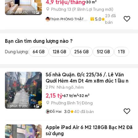
4,9 triệu/tháng
30 m²
Phường 13
(
P. Bình Lợi Trung
mới)
1 phút trước
12
23
đã
5.0
Thịnh PHÒNG THẬT
bán
VIC
Bạn cần tìm
dung lượng
nào ?
Dung lượng:
64 GB
128 GB
256 GB
512 GB
1 TB
2 
Số nhà Quận. Đ/c 225/36 /. Lê Văn
Quới Hẻm 4m Dt 4m x8m đúc 1 lầu n
2 PN
Nhà ngõ, hẻm
2,15 tỷ
67 tr/m²
32 m²
Phường Bình Trị Đông
1 phút trước
6
3.0
40
đã bán
Đỗ Hai
Apple iPad Air 6 M2 128GB Bạc M2 Đã
sử dụng