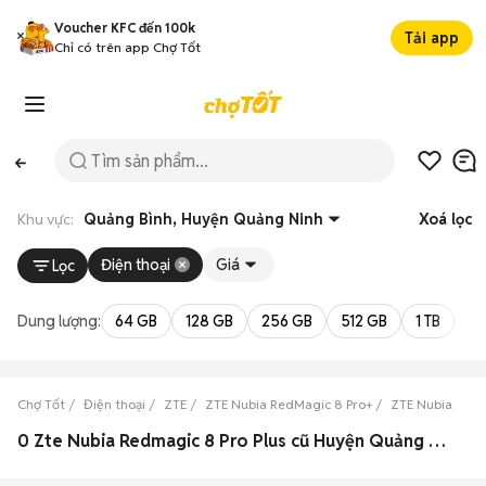
Voucher KFC đến 100k
Tải app
Chỉ có trên app Chợ Tốt
Khu vực:
Quảng Bình, Huyện Quảng Ninh
Xoá lọc
Điện thoại
Giá
Lọc
Dung lượng:
64 GB
128 GB
256 GB
512 GB
1 TB
2 
Chợ Tốt
Điện thoại
ZTE
ZTE Nubia RedMagic 8 Pro+
ZTE Nubia RedM
0 Zte Nubia Redmagic 8 Pro Plus cũ Huyện Quảng Ninh, Quảng Bình đẹp