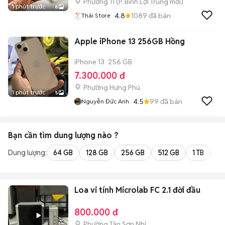
Phường 11
(
P. Bình Lợi Trung
mới)
1 phút trước
6
4.8
1089
đã bán
Thái Store
Apple iPhone 13 256GB Hồng
iPhone 13
256 GB
7.300.000 đ
Phường Hưng Phú
1 phút trước
5
4.5
99
đã bán
Nguyễn Đức Anh
Bạn cần tìm
dung lượng
nào ?
Dung lượng:
64 GB
128 GB
256 GB
512 GB
1 TB
2 
Loa vi tính Microlab FC 2.1 đời đầu
800.000 đ
Phường Tân Sơn Nhì