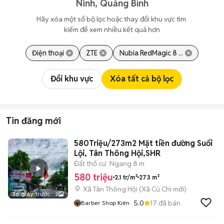
Ninh, Quảng Bình
Hãy xóa một số bộ lọc hoặc thay đổi khu vực tìm 
kiếm để xem nhiều kết quả hơn
Điện thoại
ZTE
Nubia RedMagic 8 ...
Đổi khu vực
Xóa tất cả bộ lọc
Tin đăng mới
580Triệu/273m2 Mặt tiền đường Suối
Lội, Tân Thông Hội,SHR
Đất thổ cư
Ngang 8 m
580 triệu
2,1 tr/m²
273 m²
Xã Tân Thông Hội
(
Xã Củ Chi
mới)
36 giây trước
3
5.0
17
đã bán
Barber Shop Kiên