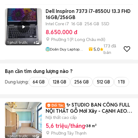
Dell Inspiron 7373 i7-8550U 13.3 FHD
16GB/256GB
Intel Core i7
16 GB
256 GB
SSD
8.650.000 đ
Phường 1
(
P. Long Châu
mới)
1 phút trước
6
173
đã
5.0
Doãn Duy Laptop
bán
Store
Bạn cần tìm
dung lượng
nào ?
Dung lượng:
64 GB
128 GB
256 GB
512 GB
1 TB
2 
✨ STUDIO BAN CÔNG FULL
NỘI THẤT GỖ Mới Xây - CẠNH AEON
MALL TÂN PHÚ ✨
Nội thất cao cấp
5,6 triệu/tháng
38 m²
Phường Tây Thạnh
1 phút trước
10