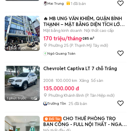
1
đã bán
Mai Trung
🔥 MB UNG VĂN KHIÊM, QUẬN BÌNH
THẠNH – MẶT BẰNG DIỆN TÍCH LỚN,
TRẦN CAO
Mặt bằng kinh doanh
Nội thất cao cấp
170 triệu/tháng
285 m²
Phường 25
(
P. Thạnh Mỹ Tây
mới)
1 phút trước
8
Ngô Quang Toàn
Chevrolet Captiva LT 7 chỗ Trắng
2008
100.000 km
Xăng
Số sàn
135.000.000 đ
Phường Khánh Bình
(
P. Tân Hiệp
mới)
1 phút trước
12
25
đã bán
Trường Tồn
CHO THUÊ PHÒNG TRỌ
BAN CÔNG - FULL NỘI THẤT - NGAY
CÔNG VIÊN GIA ĐỊNH
Nội thất đầy đủ