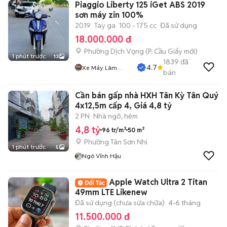
Piaggio Liberty 125 iGet ABS 2019
sơn máy zin 100%
2019
Tay ga
100 - 175 cc
Đã sử dụng
18.000.000 đ
Phường Dịch Vọng
(
P. Cầu Giấy
mới)
1 phút trước
13
1839
đã
4.7
Xe Máy Lâm
bán
Thủy
Cần bán gấp nhà HXH Tân Kỳ Tân Quý
4x12,5m cấp 4, Giá 4,8 tỷ
2 PN
Nhà ngõ, hẻm
4,8 tỷ
96 tr/m²
50 m²
Phường Tân Sơn Nhì
1 phút trước
5
Ngô Vĩnh Hậu
Apple Watch Ultra 2 Titan
49mm LTE Likenew
Đã sử dụng (chưa sửa chữa)
4-6 tháng
11.500.000 đ