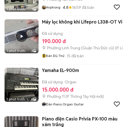
4.8
1659
đã bán
Anphong
1 phút trước
1
Máy lọc không khí Lifepro L338-OT Việ
Đã sử dụng
190.000 đ
Phường Linh Trung (Quận Thủ Đức cũ)
(
P. Lin
1 phút trước
3
B
15
đã bán
Bán Đủ Thứ
Yamaha EL-900m
Đã sử dụng
Organ
15.000.000 đ
Phường 11
(
P. Thông Tây Hội
mới)
1 phút trước
5
Đàn Piano Organ Guitar
Piano điện Casio Privia PX-100 màu
xám trắng