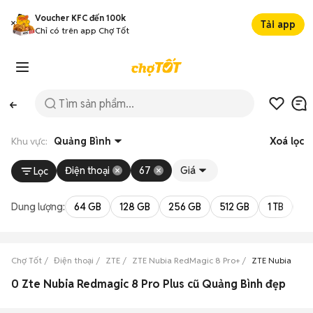
Voucher KFC đến 100k
Tải app
Chỉ có trên app Chợ Tốt
Khu vực:
Quảng Bình
Xoá lọc
Điện thoại
67
Giá
Lọc
Dung lượng:
64 GB
128 GB
256 GB
512 GB
1 TB
2 
Chợ Tốt
Điện thoại
ZTE
ZTE Nubia RedMagic 8 Pro+
ZTE Nubia RedM
0 Zte Nubia Redmagic 8 Pro Plus cũ Quảng Bình đẹp