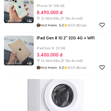
iPhone 14
128 GB
8.490.000 đ
Q. Ninh Kiều
(
P. Tân An
mới)
1 phút trước
6
5.0
1659
đã bán
Nhựt Mobile
iPad Gen 8 10.2" 32G 4G + Wifi
iPad Gen 8
32 GB
3.400.000 đ
Q. Ninh Kiều
(
P. Tân An
mới)
1 phút trước
6
5.0
1659
đã bán
Nhựt Mobile