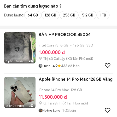
Bạn cần tìm
dung lượng
nào ?
Dung lượng:
64 GB
128 GB
256 GB
512 GB
1 TB
2 
BÁN HP PROBOOK 450G1
Intel Core i5
8 GB
< 128 GB
SSD
1.000.000 đ
Thị xã Cai Lậy
(
Xã Tân Phú
mới)
1 phút trước
4
4.9
433
đã bán
Thinh
Apple iPhone 14 Pro Max 128GB Vàng
iPhone 14 Pro Max
128 GB
11.500.000 đ
Q. Tân Bình
(
P. Tân Hòa
mới)
2 phút trước
5
1
đã bán
Hoàng Long