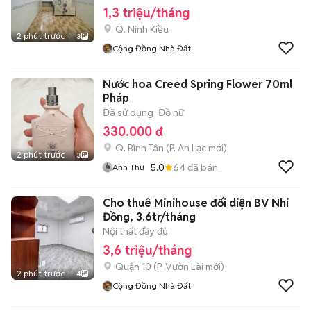
1,3 triệu/tháng
Q. Ninh Kiều
2 phút trước
3
Cộng Đồng Nhà Đất
Nước hoa Creed Spring Flower 70ml
Pháp
Đã sử dụng
Đồ nữ
330.000 đ
Q. Bình Tân
(
P. An Lạc
mới)
2 phút trước
3
5.0
64
đã bán
Anh Thư
Cho thuê Minihouse đối diện BV Nhi
Đồng, 3.6tr/tháng
Nội thất đầy đủ
3,6 triệu/tháng
Quận 10
(
P. Vườn Lài
mới)
2 phút trước
4
Cộng Đồng Nhà Đất