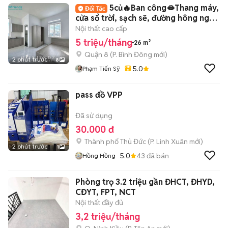
5củ🔥Ban công🫦Thang máy,
cửa sổ trời, sạch sẽ, đường hông ngập
nhiều
Nội thất cao cấp
5 triệu/tháng
26 m²
Quận 8
(
P. Bình Đông
mới)
2 phút trước
8
5.0
Phạm Tiến Sỹ
pass đồ VPP
Đã sử dụng
30.000 đ
Thành phố Thủ Đức
(
P. Linh Xuân
mới)
2 phút trước
1
5.0
43
đã bán
Hồng Hồng
Phòng trọ 3.2 triệu gần ĐHCT, ĐHYD,
CĐYT, FPT, NCT
Nội thất đầy đủ
3,2 triệu/tháng