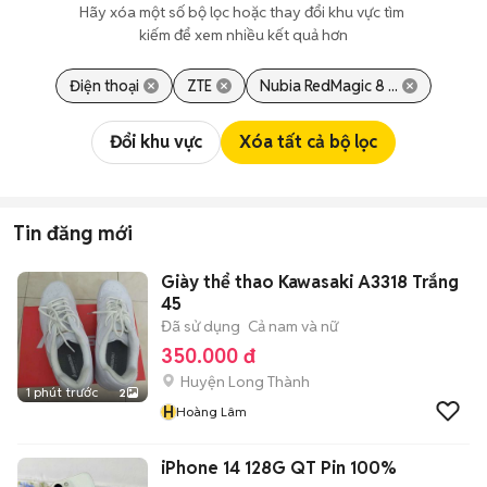
Hãy xóa một số bộ lọc hoặc thay đổi khu vực tìm 
kiếm để xem nhiều kết quả hơn
Điện thoại
ZTE
Nubia RedMagic 8 ...
Đổi khu vực
Xóa tất cả bộ lọc
Tin đăng mới
Giày thể thao Kawasaki A3318 Trắng
45
Đã sử dụng
Cả nam và nữ
350.000 đ
Huyện Long Thành
1 phút trước
2
H
Hoàng Lâm
iPhone 14 128G QT Pin 100%