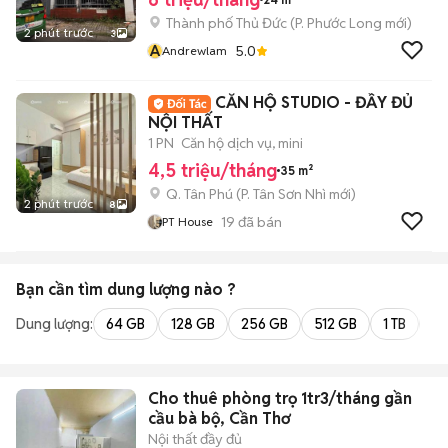
Thành phố Thủ Đức
(
P. Phước Long
mới)
2 phút trước
3
A
5.0
Andrewlam
CĂN HỘ STUDIO - ĐẦY ĐỦ
NỘI THẤT
1 PN
Căn hộ dịch vụ, mini
4,5 triệu/tháng
35 m²
Q. Tân Phú
(
P. Tân Sơn Nhì
mới)
2 phút trước
8
19
đã bán
PT House
Bạn cần tìm
dung lượng
nào ?
Dung lượng:
64 GB
128 GB
256 GB
512 GB
1 TB
2 
Cho thuê phòng trọ 1tr3/tháng gần
cầu bà bộ, Cần Thơ
Nội thất đầy đủ