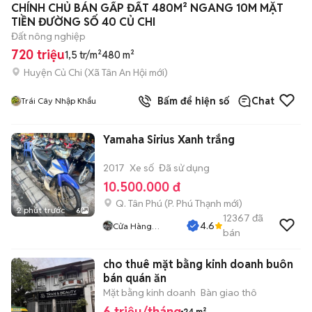
CHÍNH CHỦ BÁN GẤP ĐẤT 480M² NGANG 10M MẶT
TIỀN ĐƯỜNG SỐ 40 CỦ CHI
Đất nông nghiệp
720 triệu
1,5 tr/m²
480 m²
Huyện Củ Chi
(
Xã Tân An Hội
mới)
Bấm để hiện số
Chat
Trái Cây Nhập Khẩu
Yamaha Sirius Xanh trắng
2017
Xe số
Đã sử dụng
10.500.000 đ
Q. Tân Phú
(
P. Phú Thạnh
mới)
2 phút trước
6
12367
đã
4.6
Cửa Hàng
bán
Tuanduy
cho thuê mặt bằng kinh doanh buôn
bán quán ăn
Mặt bằng kinh doanh
Bàn giao thô
6 triệu/tháng
24 m²