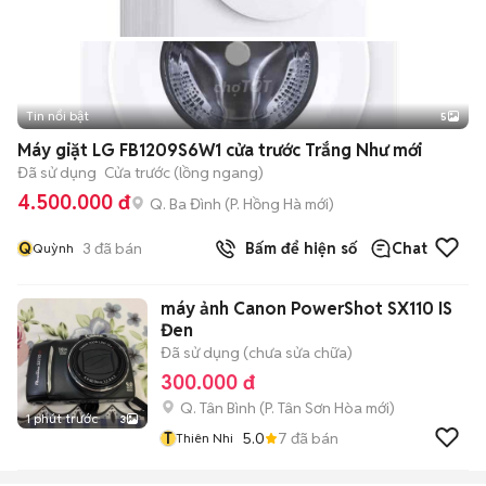
Tin nổi bật
5
Máy giặt LG FB1209S6W1 cửa trước Trắng Như mới
Đã sử dụng
Cửa trước (lồng ngang)
4.500.000 đ
Q. Ba Đình
(
P. Hồng Hà
mới)
Q
3
đã bán
Bấm để hiện số
Chat
Quỳnh
máy ảnh Canon PowerShot SX110 IS
Đen
Đã sử dụng (chưa sửa chữa)
300.000 đ
Q. Tân Bình
(
P. Tân Sơn Hòa
mới)
1 phút trước
3
T
5.0
7
đã bán
Thiên Nhi