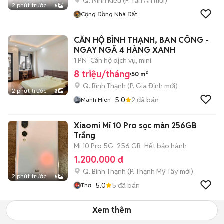
Q. Ninh Kiều
(
P. Tân An
mới)
2 phút trước
5
Cộng Đồng Nhà Đất
CĂN HỘ BÌNH THẠNH, BAN CÔNG -
NGAY NGÃ 4 HÀNG XANH
1 PN
Căn hộ dịch vụ, mini
8 triệu/tháng
50 m²
Q. Bình Thạnh
(
P. Gia Định
mới)
2 phút trước
8
5.0
2
đã bán
Manh Hien
Xiaomi Mi 10 Pro sọc màn 256GB
Trắng
Mi 10 Pro 5G
256 GB
Hết bảo hành
1.200.000 đ
Q. Bình Thạnh
(
P. Thạnh Mỹ Tây
mới)
2 phút trước
5
5.0
5
đã bán
Thơ
Xem thêm