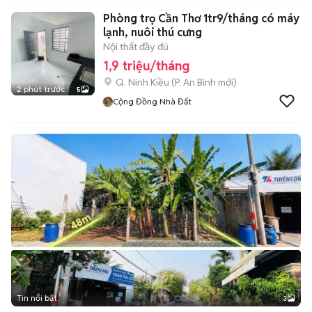
Phòng trọ Cần Thơ 1tr9/tháng có máy
lạnh, nuôi thú cưng
Nội thất đầy đủ
1,9 triệu/tháng
Q. Ninh Kiều
(
P. An Bình
mới)
2 phút trước
5
Cộng Đồng Nhà Đất
Tin nổi bật
3