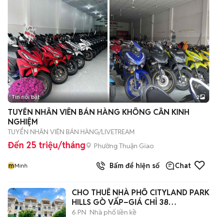
Tin nổi bật
2
TUYỂN NHÂN VIÊN BÁN HÀNG KHÔNG CẦN KINH
NGHIỆM
TUYỂN NHÂN VIÊN BÁN HÀNG/LIVETREAM
Đến 25 triệu/tháng
Phường Thuận Giao
m
Bấm để hiện số
Chat
Minh
CHO THUÊ NHÀ PHỐ CITYLAND PARK
HILLS GÒ VẤP–GIÁ CHỈ 38
TRIỆU/THÁNG
6 PN
Nhà phố liền kề