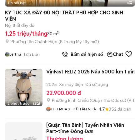
Tin nổi bật
4
KÝ TÚC XÁ ĐẦY ĐỦ NỘI THẤT PHÙ HỢP CHO SINH
VIÊN
Nội thất đầy đủ
1,25 triệu/tháng
30 m²
Phường Tân Chánh Hiệp
(
P. Trung Mỹ Tây
mới)
1
đã bán
Bấm để hiện số
Chat
Lê Thu
VinFast FELIZ 2025 Nâu 5000 km 1 pin
2025
Xe máy điện
Đã sử dụng
22.900.000 đ
Phường Bình Chiểu (Quận Thủ Đức cũ)
(
P. Ta
2 phút trước
12
4.7
352
đã bán
THU MUA XE CŨ TẬN NHÀ
[Quận Tân Bình] Tuyển Nhân Viên
Part-time Đóng Đơn
Thương lượng