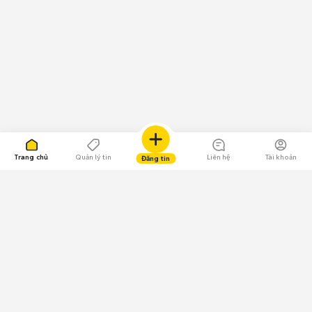
Trang chủ
Quản lý tin
Liên hệ
Tài khoản
Đăng tin
109.000 Bình chọn
Tải ứng dụng Chợ Tốt