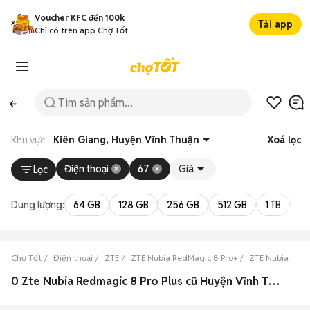
Voucher KFC đến 100k
Tải app
Chỉ có trên app Chợ Tốt
Khu vực:
Kiên Giang, Huyện Vĩnh Thuận
Xoá lọc
Điện thoại
67
Giá
Lọc
Dung lượng:
64 GB
128 GB
256 GB
512 GB
1 TB
2 
Chợ Tốt
Điện thoại
ZTE
ZTE Nubia RedMagic 8 Pro+
ZTE Nubia RedM
0 Zte Nubia Redmagic 8 Pro Plus cũ Huyện Vĩnh Thuận, Kiên Giang đẹp