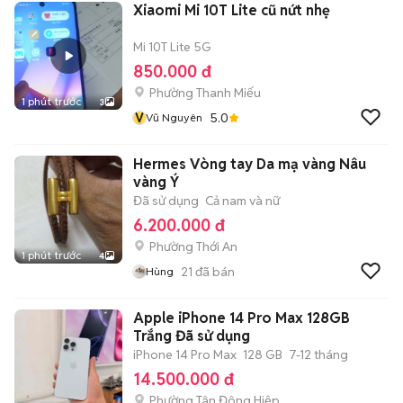
Xiaomi Mi 10T Lite cũ nứt nhẹ
Mi 10T Lite 5G
850.000 đ
Phường Thanh Miếu
1 phút trước
3
V
5.0
Vũ Nguyên
Hermes Vòng tay Da mạ vàng Nâu
vàng Ý
Đã sử dụng
Cả nam và nữ
6.200.000 đ
Phường Thới An
1 phút trước
4
21
đã bán
Hùng
Apple iPhone 14 Pro Max 128GB
Trắng Đã sử dụng
iPhone 14 Pro Max
128 GB
7-12 tháng
14.500.000 đ
Phường Tân Đông Hiệp