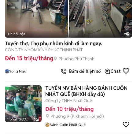
Tin nổi bật
2
Tuyển thợ, Thợ phụ nhôm kính đi làm ngay.
CÔNG TY NHÔM KÍNH PHÚC THỊNH PHÁT
Đến 15 triệu/tháng
Phường Phú Thạnh
Bấm để hiện số
Chat
Song Ngư
TUYỂN NV BÁN HÀNG BÁNH CUỐN
NHẤT QUÊ (BHXH đầy đủ)
Công ty TNHH Nhất Quê
Đến 10 triệu/tháng
Phường 9
(
P. Khánh Hội
mới)
1 phút trước
3
Bánh Cuốn Nhất Quê