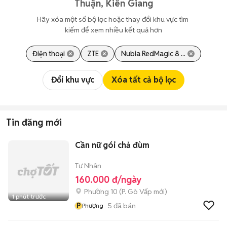
Thuận, Kiên Giang
Hãy xóa một số bộ lọc hoặc thay đổi khu vực tìm 
kiếm để xem nhiều kết quả hơn
Điện thoại
ZTE
Nubia RedMagic 8 ...
Đổi khu vực
Xóa tất cả bộ lọc
Tin đăng mới
Cần nữ gói chả đùm
Tư Nhân
160.000 đ/ngày
Phường 10
(
P. Gò Vấp
mới)
1 phút trước
P
5
đã bán
Phượng