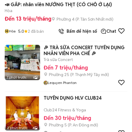
📣 GẤP: nhân viên NƯỚNG THỊT (CÓ CHỖ Ở LẠI)
Hòa
Đến 13 triệu/tháng
Phường 4
(
P. Tân Sơn Nhất
mới)
H
5.0
2
đã bán
Bấm để hiện số
Chat
Hòa
🎉 TRÀ SỮA CONCERT TUYỂN DỤNG
NHÂN VIÊN PHA CHẾ 🎉
Trà sữa Concert
Đến 7 triệu/tháng
Phường 25
(
P. Thạnh Mỹ Tây
mới)
1 phút trước
1
Lequyen Phanton
TUYÊN DỤNG HLV CLUB24
Club24 Fitness & Yoga
Đến 30 triệu/tháng
Phường 5
(
P. An Đông
mới)
2 phút trước
4