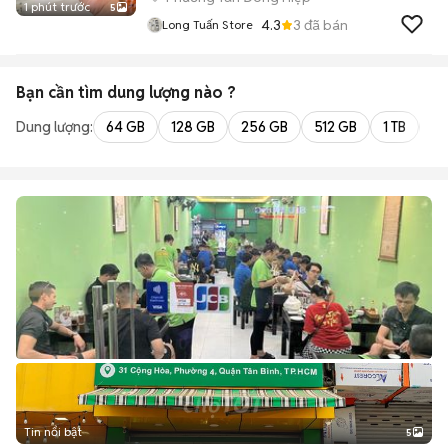
1 phút trước
5
4.3
3
đã bán
Long Tuấn Store
Bạn cần tìm
dung lượng
nào ?
Dung lượng:
64 GB
128 GB
256 GB
512 GB
1 TB
2 
Tin nổi bật
5