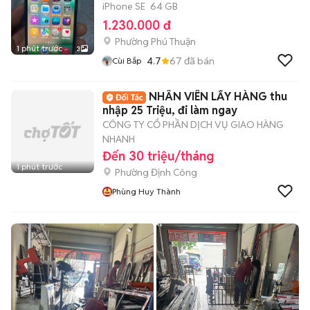
iPhone SE
64 GB
1.230.000 đ
Phường Phú Thuận
1 phút trước
3
4.7
67
đã bán
Cùi Bắp
NHÂN VIÊN LẤY HÀNG thu
nhập 25 Triệu, đi làm ngay
CÔNG TY CỔ PHẦN DỊCH VỤ GIAO HÀNG
NHANH
Đến 30 triệu/tháng
1 phút trước
Phường Định Công
Phùng Huy Thành