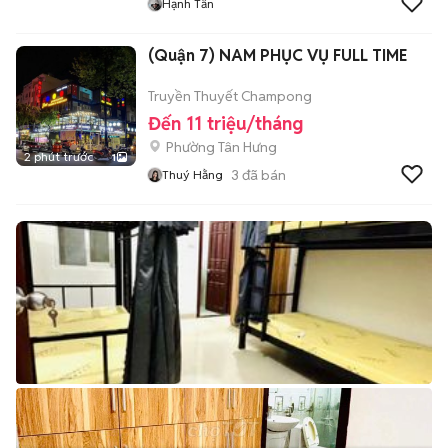
Hạnh Tấn
(Quận 7) NAM PHỤC VỤ FULL TIME
Truyền Thuyết Champong
Đến 11 triệu/tháng
Phường Tân Hưng
2 phút trước
1
3
đã bán
Thuý Hằng