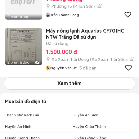
Phường 15
(
P. Tân Sơn
mới)
Trần Thành Long
2 phút trước
Máy nóng lạnh Aquarius CF701HC-
NTW Trắng Đã sử dụn
Đã sử dụng
1.500.000 đ
Xã Xuân Thới Đông
(
Xã Xuân Thới Sơn
mới)
2 phút trước
3
N
5
đã bán
Nguyễn Văn Út
Xem thêm
Mua bán đồ điện tử
Thành phố Rạch Giá
Huyện An Biên
Huyện An Minh
Huyện Châu Thành
Huyện Giang Thành
Huyện Giồng Riềng