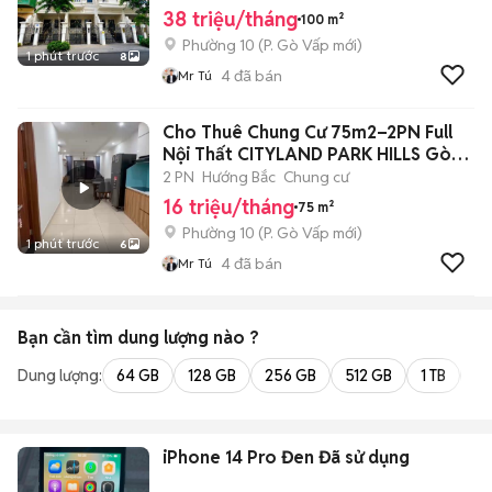
38 triệu/tháng
100 m²
Phường 10
(
P. Gò Vấp
mới)
1 phút trước
8
4
đã bán
Mr Tú
Cho Thuê Chung Cư 75m2–2PN Full
Nội Thất CITYLAND PARK HILLS Gò
Vấp
2 PN
Hướng Bắc
Chung cư
16 triệu/tháng
75 m²
Phường 10
(
P. Gò Vấp
mới)
1 phút trước
6
4
đã bán
Mr Tú
Bạn cần tìm
dung lượng
nào ?
Dung lượng:
64 GB
128 GB
256 GB
512 GB
1 TB
2 
iPhone 14 Pro Đen Đã sử dụng