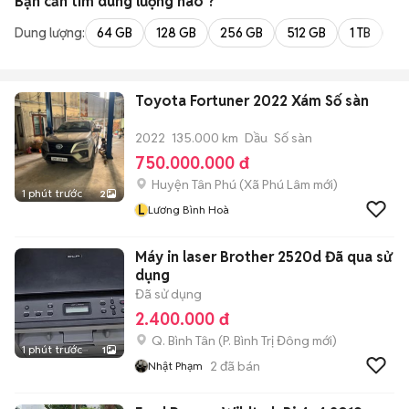
Bạn cần tìm
dung lượng
nào ?
Dung lượng:
64 GB
128 GB
256 GB
512 GB
1 TB
2 
Toyota Fortuner 2022 Xám Số sàn
2022
135.000 km
Dầu
Số sàn
750.000.000 đ
Huyện Tân Phú
(
Xã Phú Lâm
mới)
1 phút trước
2
L
Lương Bình Hoà
Máy in laser Brother 2520d Đã qua sử
dụng
Đã sử dụng
2.400.000 đ
Q. Bình Tân
(
P. Bình Trị Đông
mới)
1 phút trước
1
2
đã bán
Nhật Phạm