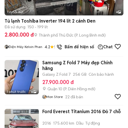
Tin nổi bật
4
Tủ lạnh Toshiba Inverter 194 lít 2 cánh Đen
Đã sử dụng
150 - 199 lít
2.800.000 đ
Thành phố Thủ Đức
(
P. Long Bình
mới)
4.2
92
đã bán
Bấm để hiện số
Chat
Điện Máy Kelvin Phan
Samsung Z Fold 7 Máy đẹp Chính
hãng
Galaxy Z Fold 7
256 GB
Còn bảo hành
27.900.000 đ
Quận 10
(
P. Diên Hồng
mới)
1 phút trước
6
22
đã bán
Mon Store
Ford Everest Titanium 2016 Đỏ 7 chỗ
2016
175.600 km
Dầu
Tự động