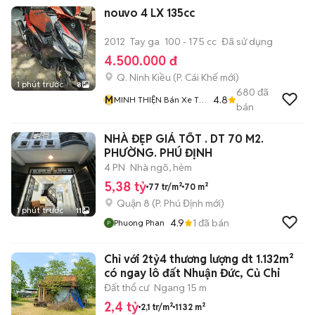
nouvo 4 LX 135cc
2012
Tay ga
100 - 175 cc
Đã sử dụng
4.500.000 đ
Q. Ninh Kiều
(
P. Cái Khế
mới)
1 phút trước
8
680
đã
M
4.8
MINH THIỆN Bán Xe Trả
bán
Góp
NHÀ ĐẸP GIÁ TỐT . DT 70 M2.
PHƯỜNG. PHÚ ĐỊNH
4 PN
Nhà ngõ, hẻm
5,38 tỷ
77 tr/m²
70 m²
Quận 8
(
P. Phú Định
mới)
1 phút trước
11
4.9
1
đã bán
Phuong Phan
Chỉ với 2tỷ4 thương lượng dt 1.132m²
có ngay lô đất Nhuận Đức, Củ Chi
Đất thổ cư
Ngang 15 m
2,4 tỷ
2,1 tr/m²
1132 m²