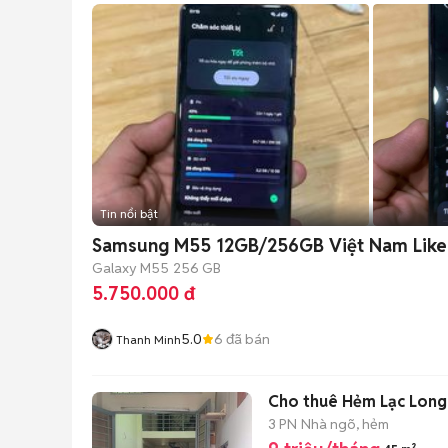
Tin nổi bật
Samsung M55 12GB/256GB Việt Nam Lik
Galaxy M55
256 GB
5.750.000 đ
5.0
6
đã bán
Thanh Minh
Cho thuê Hẻm Lạc Long Q
3 PN
Nhà ngõ, hẻm