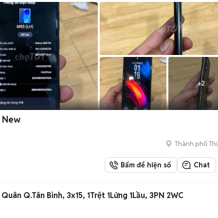
+
2
e New
Thành phố Th
Bấm để hiện số
Chat
uân Q.Tân Bình, 3x15, 1Trệt 1Lửng 1Lầu, 3PN 2WC