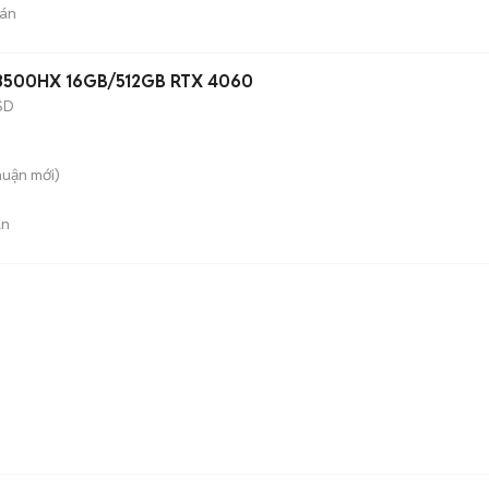
án
-13500HX 16GB/512GB RTX 4060
SD
huận
mới)
án