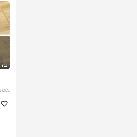
6
ủ Đức