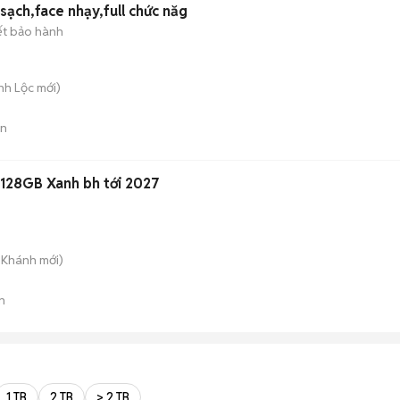
ạch,face nhạy,full chức năg
ết bảo hành
nh Lộc
mới)
án
128GB Xanh bh tới 2027
n Khánh
mới)
n
1 TB
2 TB
> 2 TB