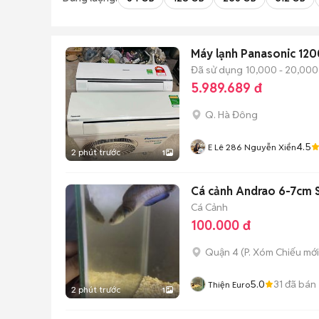
Máy lạnh Panasonic 120
Đã sử dụng
10,000 - 20,000
5.989.689 đ
Q. Hà Đông
4.5
E Lê 286 Nguyễn Xiển
2 phút trước
1
Cá cảnh Andrao 6-7cm 
Cá Cảnh
100.000 đ
Quận 4
(
P. Xóm Chiếu
mới
5.0
31
đã bán
Thiện Euro
2 phút trước
1