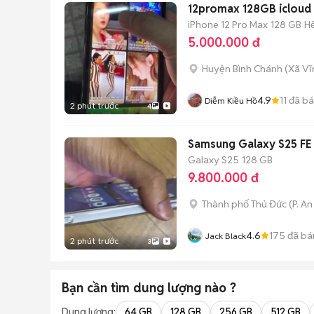
12promax 128GB icloud s
iPhone 12 Pro Max
128 GB
H
5.000.000 đ
Huyện Bình Chánh
(
Xã Vĩ
4.9
11
đã b
Diễm Kiều Hồ
2 phút trước
4
Samsung Galaxy S25 FE 
Galaxy S25
128 GB
9.800.000 đ
Thành phố Thủ Đức
(
P. A
4.6
175
đã bá
Jack Black
2 phút trước
3
Bạn cần tìm
dung lượng
nào ?
Dung lượng:
64 GB
128 GB
256 GB
512 GB