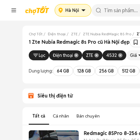
Hà Nội
Chợ Tốt
Điện thoại
ZTE
ZTE Nubia RedMagic 8S Pro
Z
1 Zte Nubia Redmagic 8s Pro cũ Hà Nội đẹp
Lọc
Điện thoại
ZTE
4532
Giá
Dung lượng:
64 GB
128 GB
256 GB
512 GB
Siêu thị điện tử
Tất cả
Cá nhân
Bán chuyên
Redmagic 8SPro 8-256 