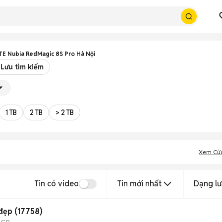
TE Nubia RedMagic 8S Pro Hà Nội
Lưu tìm kiếm
1 TB
2 TB
> 2 TB
Xem Cử
Tin có video
Tin mới nhất
Dạng lư
đẹp (17758)