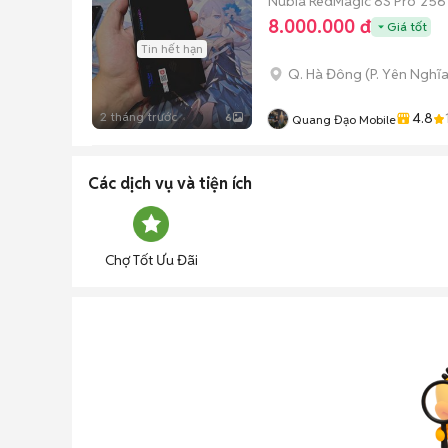
Nubia RedMagic 8S Pro
256
8.000.000 đ
Giá tốt
Tin hết hạn
Q. Hà Đông
(
P. Yên Nghĩ
2 tháng trước
4.8
6
Quang Đạo Mobile
Các dịch vụ và tiện ích
Chợ Tốt Ưu Đãi