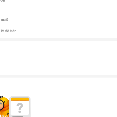
 GB
a
mới)
118
đã bán