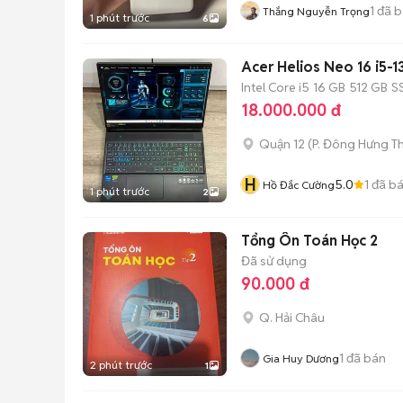
1
đã b
Thắng Nguyễn Trọng
1 phút trước
6
Acer Helios Neo 16 i5
Intel Core i5
16 GB
512 GB
S
18.000.000 đ
Quận 12
(
P. Đông Hưng T
H
5.0
1
đã b
Hồ Đắc Cường
1 phút trước
2
Tổng Ôn Toán Học 2
Đã sử dụng
90.000 đ
Q. Hải Châu
1
đã bán
Gia Huy Dương
2 phút trước
1