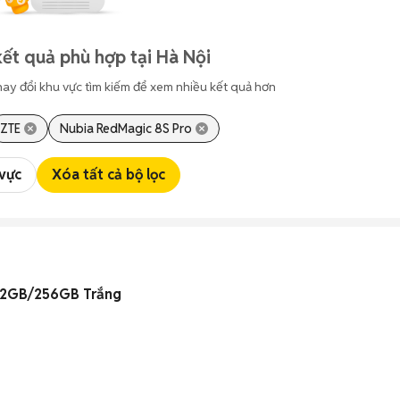
ết quả phù hợp tại Hà Nội
hay đổi khu vực tìm kiếm để xem nhiều kết quả hơn
ZTE
Nubia RedMagic 8S Pro
 vực
Xóa tất cả bộ lọc
12GB/256GB Trắng