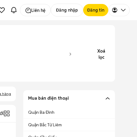
Đăng nhập
Đăng tin
Liên hệ
Xoá
lọc
a hàng
Mua bán điện thoại
Quận Ba Đình
ới
Quận Bắc Từ Liêm