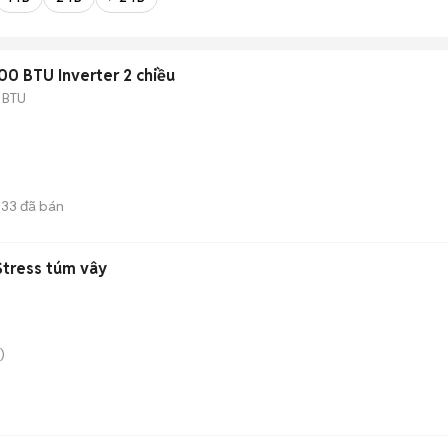
00 BTU Inverter 2 chiều
 BTU
33
đã bán
Stress túm vây
)