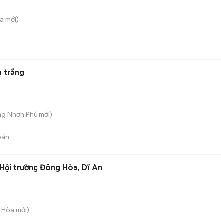
̀a
mới)
 trắng
ăng Nhơn Phú
mới)
bán
Hội trường Đông Hòa, Dĩ An
g Hòa
mới)