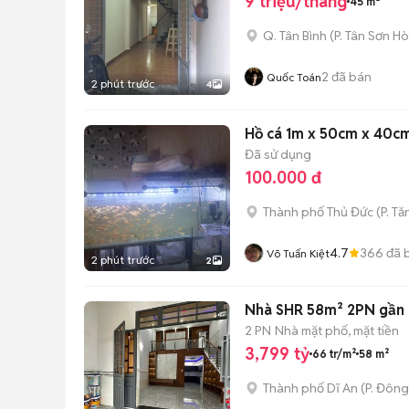
9 triệu/tháng
45 m²
Q. Tân Bình
(
P. Tân Sơn Ho
2
đã bán
Quốc Toán
2 phút trước
4
Hồ cá 1m x 50cm x 40cm
Đã sử dụng
100.000 đ
Thành phố Thủ Đức
(
P. T
4.7
366
đã 
Võ Tuấn Kiệt
2 phút trước
2
Nhà SHR 58m² 2PN gần 
2 PN
Nhà mặt phố, mặt tiền
3,799 tỷ
66 tr/m²
58 m²
Thành phố Dĩ An
(
P. Đôn