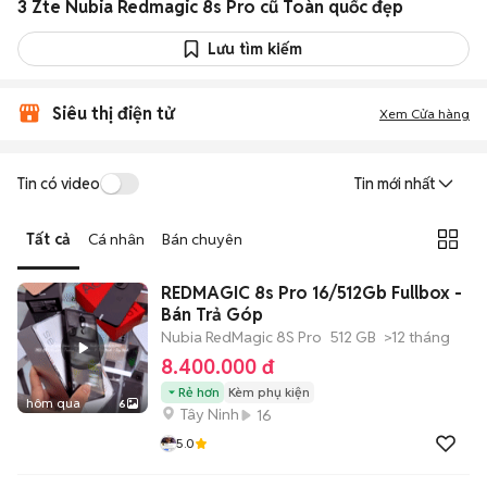
3 Zte Nubia Redmagic 8s Pro cũ Toàn quốc đẹp
Lưu tìm kiếm
Siêu thị điện tử
Xem Cửa hàng
Tin có video
Tin mới nhất
Tất cả
Cá nhân
Bán chuyên
REDMAGIC 8s Pro 16/512Gb Fullbox -
Bán Trả Góp
Nubia RedMagic 8S Pro
512 GB
>12 tháng
8.400.000 đ
Rẻ hơn
Kèm phụ kiện
hôm qua
6
Tây Ninh
16
5.0