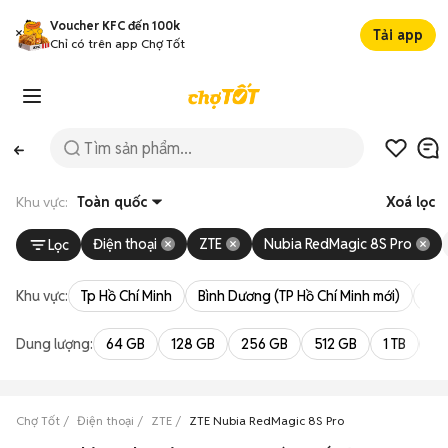
Voucher KFC đến 100k
Tải app
Chỉ có trên app Chợ Tốt
Khu vực:
Toàn quốc
Xoá lọc
Điện thoại
ZTE
Nubia RedMagic 8S Pro
Lọc
Khu vực:
Tp Hồ Chí Minh
Bình Dương (TP Hồ Chí Minh mới)
Bà 
Dung lượng:
64 GB
128 GB
256 GB
512 GB
1 TB
2 
Chợ Tốt
Điện thoại
ZTE
ZTE Nubia RedMagic 8S Pro