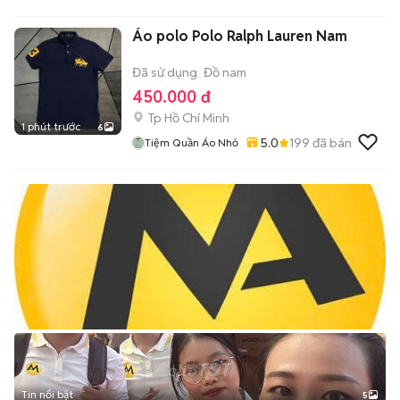
Áo polo Polo Ralph Lauren Nam
Đã sử dụng
Đồ nam
450.000 đ
Tp Hồ Chí Minh
1 phút trước
6
5.0
199
đã bán
Tiệm Quần Áo Nhỏ
Tin nổi bật
5