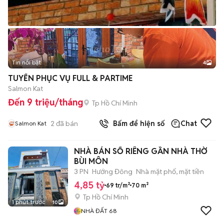
Tin nổi bật
4
TUYỂN PHỤC VỤ FULL & PARTIME
Salmon Kat
Đến 9 triệu/tháng
Tp Hồ Chí Minh
2
đã bán
Bấm để hiện số
Chat
Salmon Kat
NHÀ BÁN SỔ RIÊNG GẦN NHÀ THỜ
BÙI MÔN
3 PN
Hướng Đông
Nhà mặt phố, mặt tiền
4,85 tỷ
69 tr/m²
70 m²
Tp Hồ Chí Minh
1 phút trước
10
NHÀ ĐẤT 68