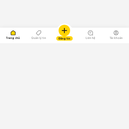
Trang chủ
Quản lý tin
Liên hệ
Tài khoản
Đăng tin
109.000 Bình chọn
Tải ứng dụng Chợ Tốt
Về Chợ Tốt
Quy chế sàn