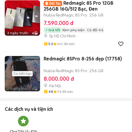
Redmagic 8S Pro 12GB
256GB 16G/512 Bạc, Đen
Nubia RedMagic 8S Pro
256 GB
7.590.000 đ
Giá tốt
Kèm phụ kiện
Có đổi trả
3 ngày trước
6
Tp Hồ Chí Minh
5.0
160
đã bán
Redmagic 8SPro 8-256 đẹp (17758)
Nubia RedMagic 8S Pro
256 GB
Tin hết hạn
8.000.000 đ
Hà Nội
2 tháng trước
6
4.8
114
đã bán
Các dịch vụ và tiện ích
Chợ Tốt Ưu Đãi