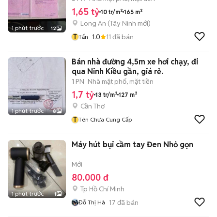
1,65 tỷ
10 tr/m²
165 m²
Long An
(
Tây Ninh
mới)
1 phút trước
12
T
1.0
11
đã bán
Tấn
Bán nhà đường 4,5m xe hơi chạy, đi
qua Ninh Kiều gần, giá rẻ.
1 PN
Nhà mặt phố, mặt tiền
1,7 tỷ
13 tr/m²
127 m²
Cần Thơ
1 phút trước
8
T
Tên Chưa Cung Cấp
Máy hút bụi cầm tay Đen Nhỏ gọn
Mới
80.000 đ
Tp Hồ Chí Minh
1 phút trước
1
17
đã bán
Đỗ Thị Hà