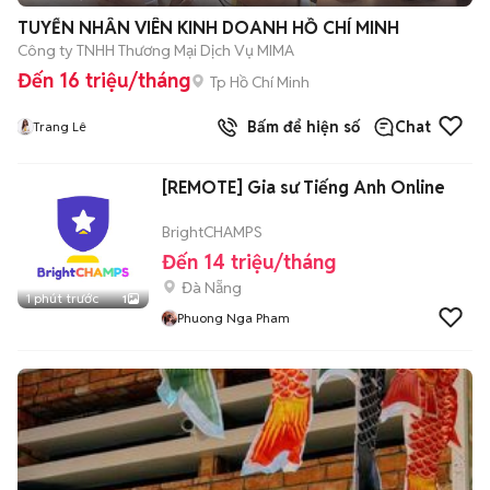
TUYỂN NHÂN VIÊN KINH DOANH HỒ CHÍ MINH
Công ty TNHH Thương Mại Dịch Vụ MIMA
Đến 16 triệu/tháng
Tp Hồ Chí Minh
Bấm để hiện số
Chat
Trang Lê
[REMOTE] Gia sư Tiếng Anh Online
BrightCHAMPS
Đến 14 triệu/tháng
Đà Nẵng
1 phút trước
1
Phuong Nga Pham