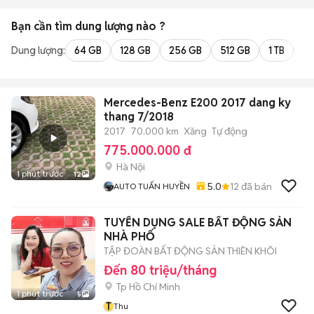
Bạn cần tìm
dung lượng
nào ?
Dung lượng:
64 GB
128 GB
256 GB
512 GB
1 TB
2 
Mercedes-Benz E200 2017 dang ky
thang 7/2018
2017
70.000 km
Xăng
Tự động
775.000.000 đ
Hà Nội
1 phút trước
12
5.0
12
đã bán
AUTO TUẤN HUYỀN
TUYỂN DỤNG SALE BẤT ĐỘNG SẢN
NHÀ PHỐ
TẬP ĐOÀN BẤT ĐỘNG SẢN THIÊN KHÔI
Đến 80 triệu/tháng
Tp Hồ Chí Minh
1 phút trước
5
T
Thu