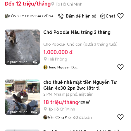
Đến 12 triệu/tháng
Tp Hồ Chí Minh
3
đã bán
Bấm để hiện số
Chat
CÔNG TY CP DV BẢO VỆ NAM
KỲ
Chó Poodle Nâu trắng 3 tháng
Chó Poodle
Chó con (dưới 3 tháng tuổi)
1.000.000 đ
Hải Phòng
2 phút trước
1
H
Hung Nguyen Duc
cho thuê nhà mặt tiền Nguyễn Tư
Giản 4x30 2pn 2wc 18tr tl
2 PN
Nhà mặt phố, mặt tiền
18 triệu/tháng
120 m²
Tp Hồ Chí Minh
2 phút trước
10
63
đã bán
Trần Công Phú