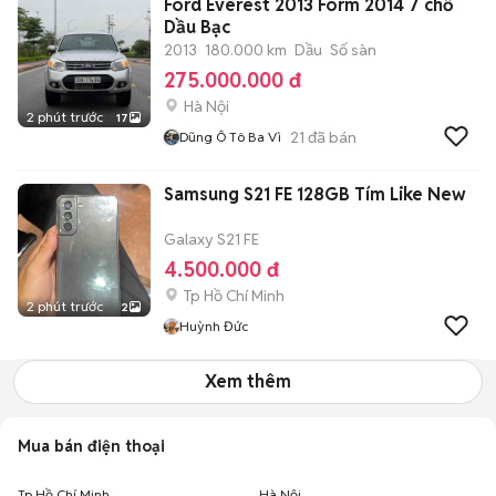
Ford Everest 2013 Form 2014 7 chỗ
Dầu Bạc
2013
180.000 km
Dầu
Số sàn
275.000.000 đ
Hà Nội
2 phút trước
17
21
đã bán
Dũng Ô Tô Ba Vì
Samsung S21 FE 128GB Tím Like New
Galaxy S21 FE
4.500.000 đ
Tp Hồ Chí Minh
2 phút trước
2
Huỳnh Đức
Xem thêm
Mua bán điện thoại
Tp Hồ Chí Minh
Hà Nội