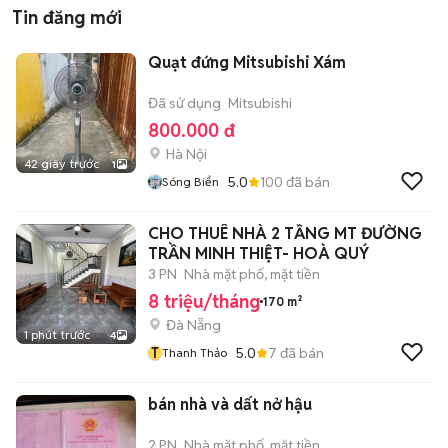
Tin đăng mới
Quạt đứng Mitsubishi Xám
Đã sử dụng
Mitsubishi
800.000 đ
Hà Nội
42 giây trước
1
5.0
100
đã bán
Sóng Biển
CHO THUÊ NHÀ 2 TẦNG MT ĐƯỜNG
TRẦN MINH THIỆT- HOÀ QUÝ
3 PN
Nhà mặt phố, mặt tiền
8 triệu/tháng
170 m²
Đà Nẵng
1 phút trước
4
T
5.0
7
đã bán
Thanh Thảo
bán nhà và dất nở hậu
2 PN
Nhà mặt phố, mặt tiền