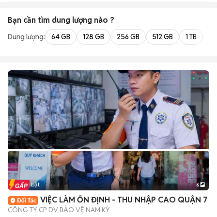
Bạn cần tìm
dung lượng
nào ?
Dung lượng:
64 GB
128 GB
256 GB
512 GB
1 TB
2 
Tin nổi bật
6
+
2
VIỆC LÀM ỔN ĐỊNH - THU NHẬP CAO QUẬN 7
CÔNG TY CP DV BẢO VỆ NAM KỲ