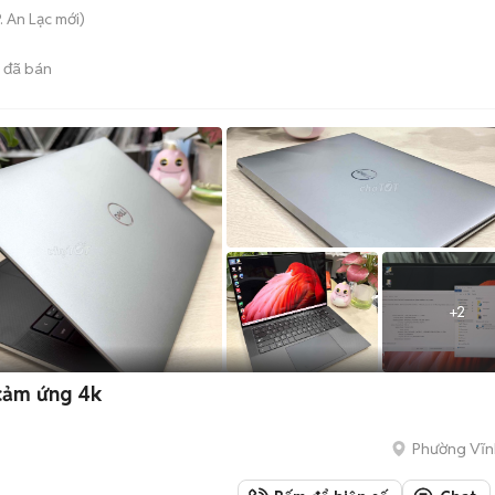
. An Lạc
mới)
đã bán
+
2
 cảm ứng 4k
Phường Vĩn