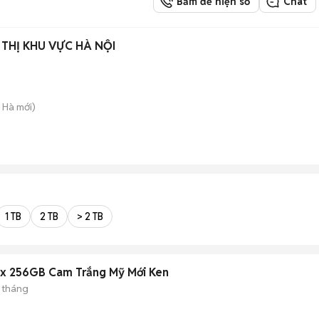
Bấm để hiện số
Chat
 THỊ KHU VỰC HÀ NỘI
c Hà
mới)
1 TB
2 TB
> 2 TB
ax 256GB Cam Trắng Mỹ Mới Ken
 tháng