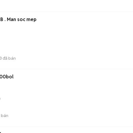
B . Man soc mep
3
đã bán
10F điện 100bol
)
 bán