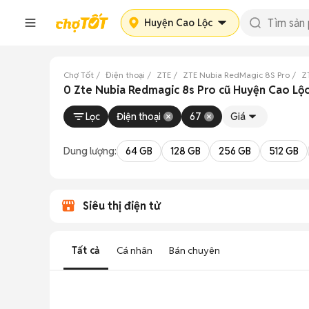
Huyện Cao Lộc
Chợ Tốt
Điện thoại
ZTE
ZTE Nubia RedMagic 8S Pro
Z
0 Zte Nubia Redmagic 8s Pro cũ Huyện Cao Lộc
Lọc
Điện thoại
67
Giá
Dung lượng:
64 GB
128 GB
256 GB
512 GB
Siêu thị điện tử
Tất cả
Cá nhân
Bán chuyên