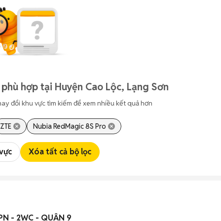
 phù hợp tại Huyện Cao Lộc, Lạng Sơn
hay đổi khu vực tìm kiếm để xem nhiều kết quả hơn
ZTE
Nubia RedMagic 8S Pro
 vực
Xóa tất cả bộ lọc
PN - 2WC - QUẬN 9