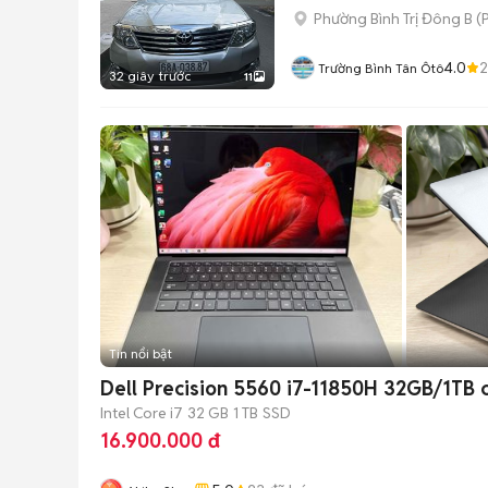
Phường Bình Trị Đông B
(
P
4.0
2
Trường Bình Tân Ôtô
32 giây trước
11
Tin nổi bật
Dell Precision 5560 i7-11850H 32GB/1TB
Intel Core i7
32 GB
1 TB
SSD
16.900.000 đ