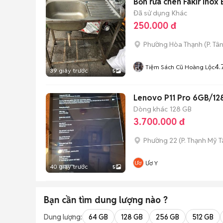
Bồn rửa chén Fakir Inox 
Đã sử dụng
Khác
250.000 đ
Phường Hòa Thạnh
(
P. Tâ
4.
Tiệm Sách Cũ Hoàng Lộc
39 giây trước
5
Lenovo P11 Pro 6GB/1
Dòng khác
128 GB
3.700.000 đ
Phường 22
(
P. Thạnh Mỹ 
Ươ Y
40 giây trước
5
Bạn cần tìm
dung lượng
nào ?
Dung lượng:
64 GB
128 GB
256 GB
512 GB