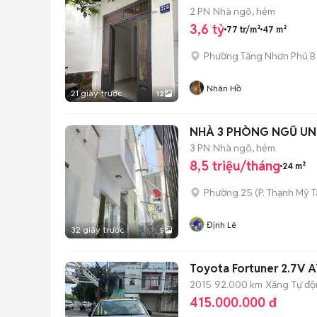
2 PN
Nhà ngõ, hẻm
3,6 tỷ
77 tr/m²
47 m²
Phường Tăng Nhơn Phú B 
Nhân Hồ
21 giây trước
12
NHÀ 3 PHÒNG NGŨ UN
3 PN
Nhà ngõ, hẻm
8,5 triệu/tháng
24 m²
Phường 25
(
P. Thạnh Mỹ 
Định Lê
32 giây trước
5
Toyota Fortuner 2.7V 
2015
92.000 km
Xăng
Tự đ
415.000.000 đ