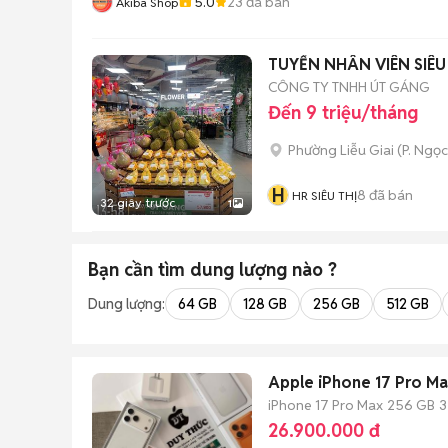
5.0
23
đã bán
Akiba Shop
TUYỂN NHÂN VIÊN SIÊU
CÔNG TY TNHH ÚT GÁNG
Đến 9 triệu/tháng
Phường Liễu Giai
(
P. Ngọ
H
8
đã bán
HR SIÊU THỊ
32 giây trước
1
Bạn cần tìm
dung lượng
nào ?
Dung lượng:
64 GB
128 GB
256 GB
512 GB
Apple iPhone 17 Pro M
iPhone 17 Pro Max
256 GB
3
26.900.000 đ