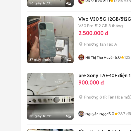
5.0
12
đã bán
MR VUONG
36 giây trước
4
Vivo V30 5G 12GB/512G
V30 Pro
512 GB
3 tháng
2.500.000 đ
Phường Tân Tạo A
5.0
122
Hồ Thị Thu Huyền
37 giây trước
4
pre Sony TAE-
900.000 đ
Phường 8
(
P. Tân Hòa
mới
5.0
287
đã
Nguyễn Ngọc
38 giây trước
5