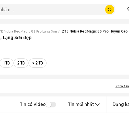
TE Nubia RedMagic 8S Pro Lạng Sơn
ZTE Nubia RedMagic 8S Pro Huyện Cao 
, Lạng Sơn đẹp
1 TB
2 TB
> 2 TB
Xem Cử
Tin có video
Tin mới nhất
Dạng lư