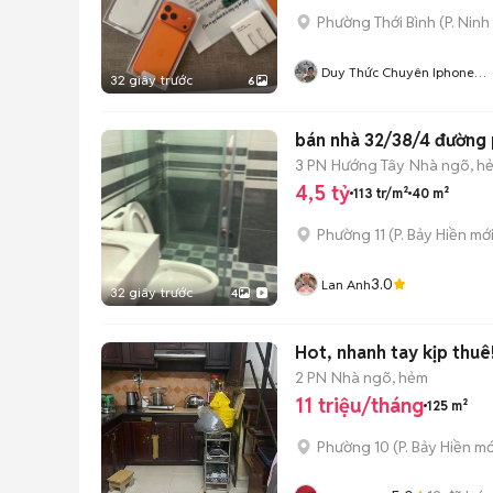
Phường Thới Bình
(
P. Ninh
Duy Thức Chuyên Iphone
32 giây trước
6
Lock Cần Thơ
bán nhà 32/38/4 đ
3 PN
Hướng Tây
Nhà ngõ, h
4,5 tỷ
113 tr/m²
40 m²
Phường 11
(
P. Bảy Hiền
mới
3.0
Lan Anh
32 giây trước
4
Hot, nhanh tay kịp thuê
2 PN
Nhà ngõ, hẻm
11 triệu/tháng
125 m²
Phường 10
(
P. Bảy Hiền
mớ