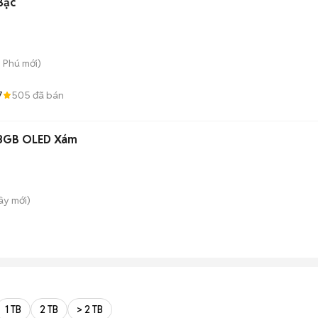
Bạc
n Phú
mới)
7
505
đã bán
28GB OLED Xám
Tây
mới)
1 TB
2 TB
> 2 TB