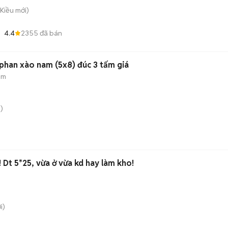
 Kiều
mới)
4.4
2355
đã bán
ường phan xào nam (5x8) đúc 3 tấm giá
ẻm
)
! Dt 5*25, vừa ở vừa kd hay làm kho!
i)